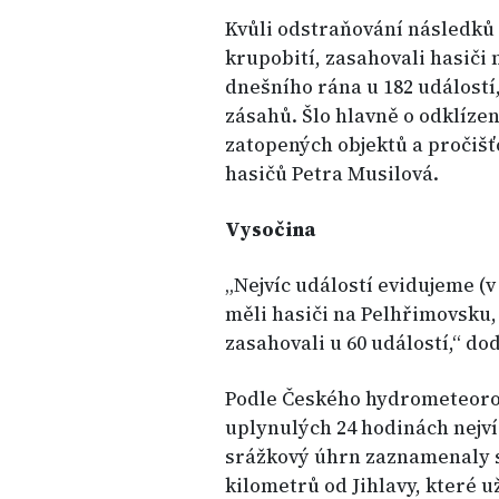
Kvůli odstraňování následků 
krupobití, zasahovali hasiči
dnešního rána u 182 událostí,
zásahů. Šlo hlavně o odklíze
zatopených objektů a pročišť
hasičů Petra Musilová.
Vysočina
„Nejvíc událostí evidujeme (v 
měli hasiči na Pelhřimovsku, 
zasahovali u 60 událostí,“ do
Podle Českého hydrometeorol
uplynulých 24 hodinách nejví
srážkový úhrn zaznamenaly s
kilometrů od Jihlavy, které 