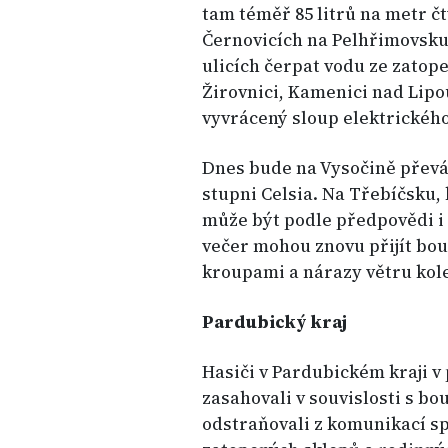
tam téměř 85 litrů na metr čtv
Černovicích na Pelhřimovsku.
ulicích čerpat vodu ze zatope
Žirovnici, Kamenici nad Lipou
vyvrácený sloup elektrického
Dnes bude na Vysočině převáž
stupni Celsia. Na Třebíčsku,
může být podle předpovědi i 
večer mohou znovu přijít bo
kroupami a nárazy větru kol
Pardubický kraj
Hasiči v Pardubickém kraji v 
zasahovali v souvislosti s bo
odstraňovali z komunikací sp