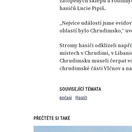
zatopených sklepů a rodinný
hasičů Lucie Pipiš.
„Nejvíce událostí jsme evidova
oblastí bylo Chrudimsko,“ uv
Stromy hasiči odklízeli např
místech v Chrudimi, v Libanic
Chrudimsku museli čerpat vod
chrudimské části Vlčnov a na
SOUVISEJÍCÍ TÉMATA
počasí
Hasiči
PŘEČTĚTE SI TAKÉ