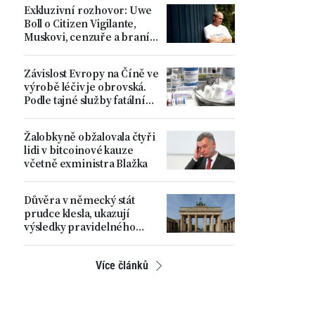
Exkluzivní rozhovor: Uwe
Boll o Citizen Vigilante,
Muskovi, cenzuře a braní
spravedlnosti do vlastních
rukou
Závislost Evropy na Číně ve
výrobě léčiv je obrovská.
Podle tajné služby fatální
strategická chyba
Žalobkyně obžalovala čtyři
lidi v bitcoinové kauze
včetně exministra Blažka
Důvěra v německý stát
prudce klesla, ukazují
výsledky pravidelného
průzkumu
Více článků