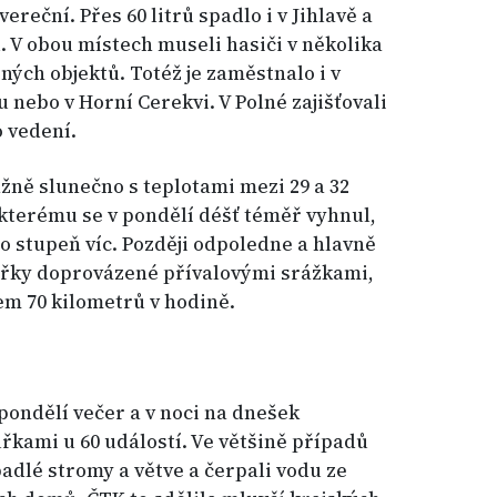
ereční. Přes 60 litrů spadlo i v Jihlavě a
 V obou místech museli hasiči v několika
ných objektů. Totéž je zaměstnalo i v
 nebo v Horní Cerekvi. V Polné zajišťovali
 vedení.
ně slunečno s teplotami mezi 29 a 32
 kterému se v pondělí déšť téměř vyhnul,
o stupeň víc. Později odpoledne a hlavně
uřky doprovázené přívalovými srážkami,
em 70 kilometrů v hodině.
pondělí večer a v noci na dnešek
uřkami u 60 událostí. Ve většině případů
adlé stromy a větve a čerpali vodu ze