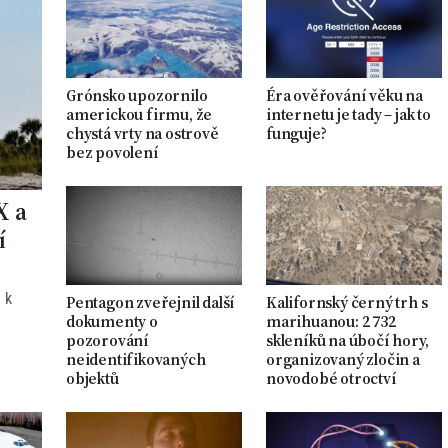
Grónsko upozornilo
Éra ověřování věku na
americkou firmu, že
internetu je tady – jak to
chystá vrty na ostrově
funguje?
bez povolení
X a
í
 k
Pentagon zveřejnil další
Kalifornský černý trh s
dokumenty o
marihuanou: 2 732
pozorování
skleníků na úbočí hory,
neidentifikovaných
organizovaný zločin a
objektů
novodobé otroctví