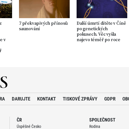
z
7 překvapivých přínosů
Další úmrtí dítěte v Číně
saunování
po genetických
pokusech. Věc vyšla
e v
najevo téměř po roce
ř
RA
DARUJTE
KONTAKT
TISKOVÉ ZPRÁVY
GDPR
OB
ČR
SPOLEČNOST
Úspěšné Česko
Rodina