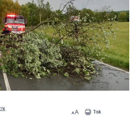
ČTK
Tisk