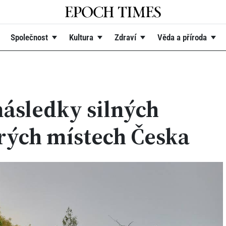
Společnost
Kultura
Zdraví
Věda a příroda
 následky silných
rých místech Česka