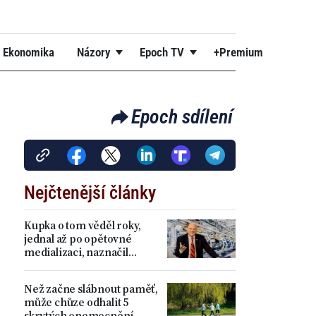
Ekonomika
Názory
Epoch TV
+Premium
Epoch sdílení
Nejčtenější články
Kupka o tom věděl roky,
jednal až po opětovné
medializaci, naznačil
Dvořák k vyloučení z ODS.
Nyní kandiduje sólo
Než začne slábnout paměť,
může chůze odhalit 5
skrytých onemocnění