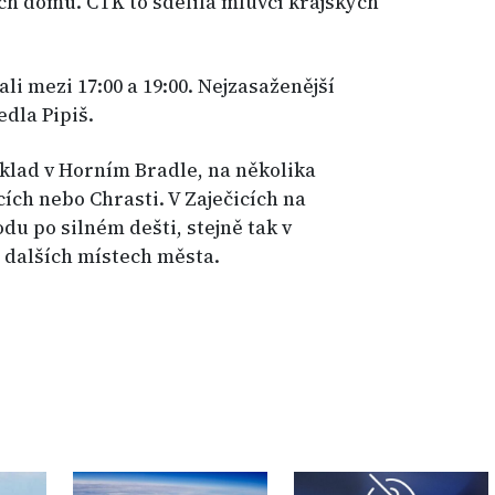
ch domů. ČTK to sdělila mluvčí krajských
li mezi 17:00 a 19:00. Nejzasaženější
edla Pipiš.
íklad v Horním Bradle, na několika
ích nebo Chrasti. V Zaječicích na
u po silném dešti, stejně tak v
 dalších místech města.