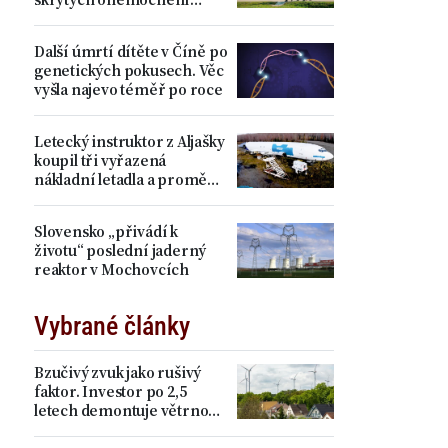
mozku
Další úmrtí dítěte v Číně po
genetických pokusech. Věc
vyšla najevo téměř po roce
Letecký instruktor z Aljašky
koupil tři vyřazená
nákladní letadla a proměnil
je v luxusní ubytování.
Podívejte se dovnitř
Slovensko „přivádí k
životu“ poslední jaderný
reaktor v Mochovcích
Vybrané články
Bzučivý zvuk jako rušivý
faktor. Investor po 2,5
letech demontuje větrnou
elektrárnu