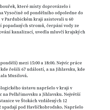
bouřek, které místy doprovázelo i
 na Vysočině od pondělního odpoledne do
 v Pardubickém kraji asistovali u 60
ní popadaných stromů, čerpání vody ze
ování kanalizací, uvedla mluvčí krajských
pondělí) mezi 15:00 a 18:00. Nejvíc práce
kde řešili 67 událostí, a na Jihlavsku, kde
dala Musilová.
ogického ústavu napršelo v kraji v
c na Pelhřimovsku a Jihlavsku. Největší
tanice ve Štokách vzdálených 12
už spadají pod Havlíčkobrodsko. Napršelo