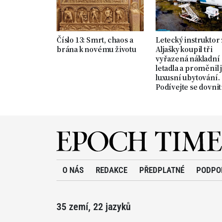
Číslo 13: Smrt, chaos a
Letecký instruktor 
brána k novému životu
Aljašky koupil tři
vyřazená nákladní
letadla a proměnil j
luxusní ubytování.
Podívejte se dovnit
O NÁS
REDAKCE
PŘEDPLATNÉ
PODPO
35 zemí, 22 jazyků