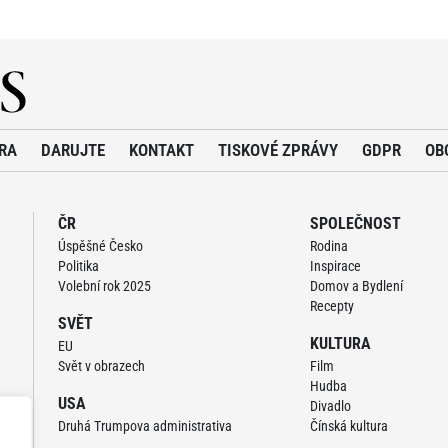
RA
DARUJTE
KONTAKT
TISKOVÉ ZPRÁVY
GDPR
OB
ČR
SPOLEČNOST
Úspěšné Česko
Rodina
Politika
Inspirace
Volební rok 2025
Domov a Bydlení
Recepty
SVĚT
KULTURA
EU
Svět v obrazech
Film
Hudba
USA
Divadlo
Druhá Trumpova administrativa
Čínská kultura