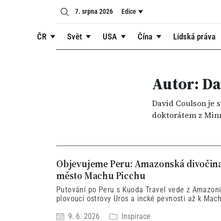
7. srpna 2026
Edice
ČR
Svět
USA
Čína
Lidská práva
Autor: Da
David Coulson je s
doktorátem z Minn
Objevujeme Peru: Amazonská divočina,
město Machu Picchu
Putování po Peru s Kuoda Travel vede z Amazoni
plovoucí ostrovy Uros a incké pevnosti až k Mach
tradice, řemesla, kuchyni i horské scenérie.
9. 6. 2026
Inspirace