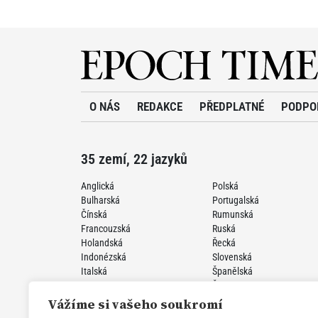
O NÁS
REDAKCE
PŘEDPLATNÉ
PODPO
35 zemí, 22 jazyků
Anglická
Polská
Bulharská
Portugalská
Čínská
Rumunská
Francouzská
Ruská
Holandská
Řecká
Indonézská
Slovenská
Italská
Španělská
Japonská
Švédská
Korejská
Turecká
Vážíme si vašeho soukromí
Německá
Ukrajinská