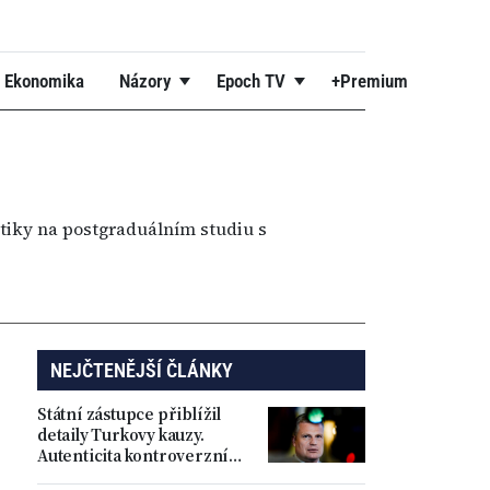
Ekonomika
Názory
Epoch TV
+Premium
stiky na postgraduálním studiu s
NEJČTENĚJŠÍ ČLÁNKY
Státní zástupce přiblížil
detaily Turkovy kauzy.
Autenticita kontroverzních
příspěvků se podle něj