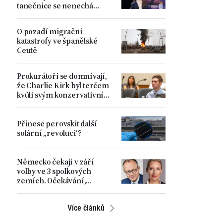
tanečnice se nenechá
zastrašit Pekingem
O pozadí migrační
katastrofy ve španělské
Ceutě
Prokurátoři se domnívají,
že Charlie Kirk byl terčem
kvůli svým konzervativním
názorům
Přinese perovskit další
solární „revoluci“?
Německo čekají v září
volby ve 3 spolkových
zemích. Očekávání,
rostoucí napětí a hlavní
problémy země
Více článků