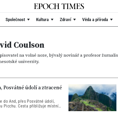
Společnost
Kultura
Zdraví
Věda a příroda
vid Coulson
pisovatel na volné noze, bývalý novinář a profesor žurnali
esotské univerzity.
 Posvátné údolí a ztracené
e do And, přes Posvátné údolí,
u Picchu. Cesta přibližuje místní