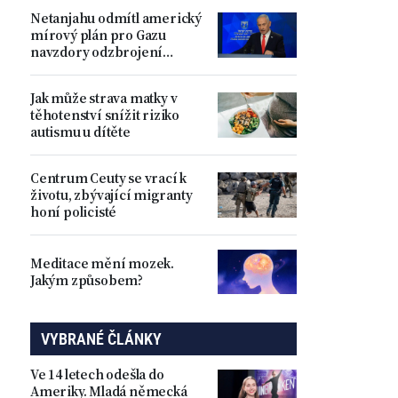
prokázala
Netanjahu odmítl americký
mírový plán pro Gazu
navzdory odzbrojení
Hamásu
Jak může strava matky v
těhotenství snížit riziko
autismu u dítěte
Centrum Ceuty se vrací k
životu, zbývající migranty
honí policisté
Meditace mění mozek.
Jakým způsobem?
VYBRANÉ ČLÁNKY
Ve 14 letech odešla do
Ameriky. Mladá německá