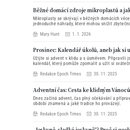
Běžné domácí zdroje mikroplastů a jak
Mikroplasty se skrývají v běžných domácích věce
jednoduché náhrady, které mohou snížit zbytečno
Mary Hunt
1. 1. 2026
Prosinec: Kalendář úkolů, aneb jak si 
Užijte si advent v klidu a s úsměvem. Připravili
kalendář, který pomůže zpomalit a užít si svátečn
Redakce Epoch Times
30. 11. 2025
Adventní čas: Cesta ke klidným Vánocům
Dnes začíná advent, čas plný očekávání a přípra
období znamená a jaké tradice ho provázejí.
Redakce Epoch Times
30. 11. 2025
„Jeskyně, sladká jeskyně“? Proč si ge