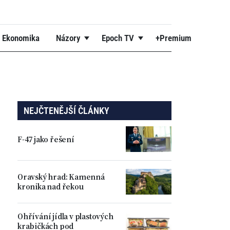
Ekonomika
Názory
Epoch TV
+Premium
NEJČTENĚJŠÍ ČLÁNKY
F-47 jako řešení
Oravský hrad: Kamenná
kronika nad řekou
Ohřívání jídla v plastových
krabičkách pod