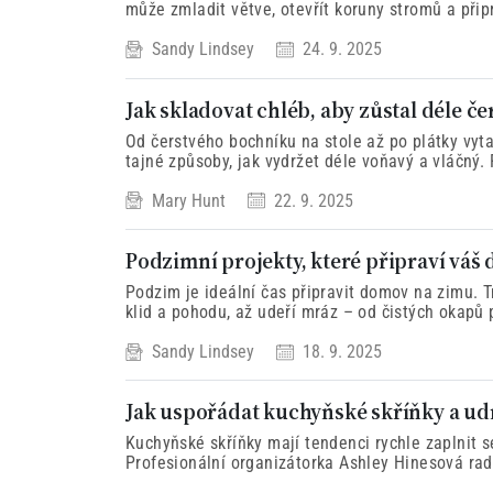
může zmladit větve, otevřít koruny stromů a přip
sladkých plodů.
Sandy Lindsey
24. 9. 2025
Jak skladovat chléb, aby zůstal déle če
Od čerstvého bochníku na stole až po plátky vyt
tajné způsoby, jak vydržet déle voňavý a vláčný.
znovu probudit jeho křupavost?
Mary Hunt
22. 9. 2025
Podzimní projekty, které připraví váš
Podzim je ideální čas připravit domov na zimu. 
klid a pohodu, až udeří mráz – od čistých okapů
Sandy Lindsey
18. 9. 2025
Jak uspořádat kuchyňské skříňky a ud
Kuchyňské skříňky mají tendenci rychle zaplnit 
Profesionální organizátorka Ashley Hinesová radí
nastavit systém, který pomůže udržet pořádek c