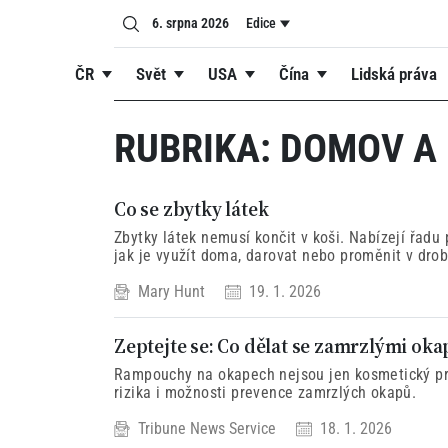
6. srpna 2026
Edice
ČR
Svět
USA
Čína
Lidská práva
RUBRIKA:
DOMOV A 
Co se zbytky látek
Zbytky látek nemusí končit v koši. Nabízejí řadu 
jak je využít doma, darovat nebo proměnit v drob
Mary Hunt
19. 1. 2026
Zeptejte se: Co dělat se zamrzlými oka
Rampouchy na okapech nejsou jen kosmetický pro
rizika i možnosti prevence zamrzlých okapů.
Tribune News Service
18. 1. 2026