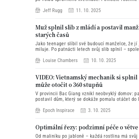
a zůstat zdravá.
Jeff Rugg
11. 10. 2025
Muž splnil slib z mládí a postavil ma
starých časů
Jako teenager slíbil své budoucí manželce, že jí
miluje. Po patnácti letech svůj slib splnil – spol
moderní dům s duší minulosti a respektem k trad
Louise Chambers
10. 10. 2025
VIDEO: Vietnamský mechanik si splnil 
může otočit o 360 stupňů
V provincii Bac Giang vznikl neobvyklý domov: 
postavil dům, který se dokáže pomalu otáčet do 
podzemní mechanismus napojený na vodní nádrž 
Epoch Inspirace
3. 10. 2025
nadšence, který se stal skutečností.
Optimální řezy: podzimní péče o větve
Od maliníku po jabloně – každá rostlina má svůj