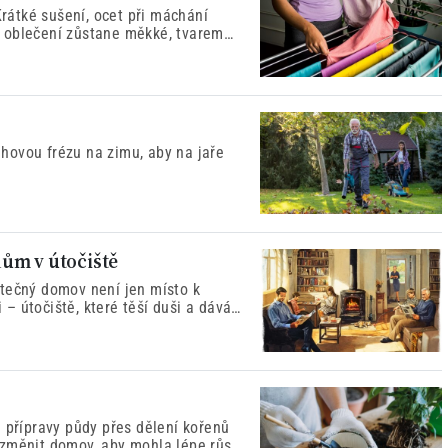
Krátké sušení, ocet při máchání
 oblečení zůstane měkké, tvarem
 smrti“.
něhovou frézu na zimu, aby na jaře
ům v útočiště
utečný domov není jen místo k
i – útočiště, které těší duši a dává
 přípravy půdy přes dělení kořenů
 změnit domov, aby mohla lépe růst