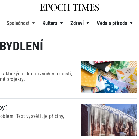
Společnost
Kultura
Zdraví
Věda a příroda
BYDLENÍ
praktických i kreativních možností,
né projekty.
py?
blém. Text vysvětluje příčiny,