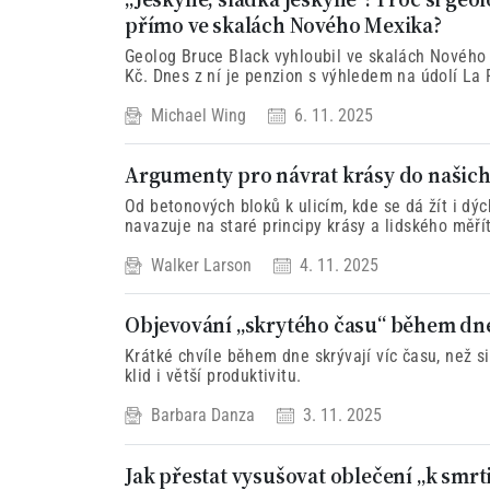
přímo ve skalách Nového Mexika?
Geolog Bruce Black vyhloubil ve skalách Nového
Kč. Dnes z ní je penzion s výhledem na údolí La 
Michael Wing
6. 11. 2025
Argumenty pro návrat krásy do našic
Od betonových bloků k ulicím, kde se dá žít i d
navazuje na staré principy krásy a lidského měř
místo pro společenství, rozhovor a přirozený ryt
Walker Larson
4. 11. 2025
Objevování „skrytého času“ během dn
Krátké chvíle během dne skrývají víc času, než s
klid i větší produktivitu.
Barbara Danza
3. 11. 2025
Jak přestat vysušovat oblečení „k smrt