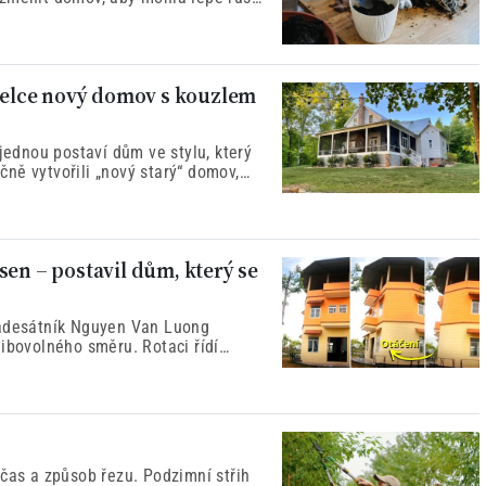
nželce nový domov s kouzlem
 jednou postaví dům ve stylu, který
ečně vytvořili „nový starý“ domov,
ici.
sen – postavil dům, který se
padesátník Nguyen Van Luong
libovolného směru. Rotaci řídí
a chytrý telefon – sen technického
 čas a způsob řezu. Podzimní střih