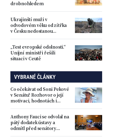
drobnohledem
Ukrajinští muži v
odvodovém věku od zítřka
v Česku nedostanou
dočasnou ochranu
„Test evropské odolnosti.“
Unijní ministři řešili
situaci v Ceutě
VYBRANÉ ČLÁNKY
Co očekávat od Soni Pekové
v Senátu? Rozhovor o její
motivaci, hodnotách i
citlivých tématech jako
LGBT
Anthony Fauci se odvolal na
pátý dodatek ústavy a
odmítl před senátory
odpovídat na otázky