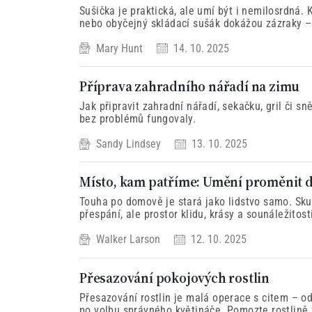
Sušička je praktická, ale umí být i nemilosrdná. 
nebo obyčejný skládací sušák dokážou zázraky –
stálé a bez žmolků. Naučte se, jak ho „neusušit k
Mary Hunt
14. 10. 2025
Příprava zahradního nářadí na zimu
Jak připravit zahradní nářadí, sekačku, gril či s
bez problémů fungovaly.
Sandy Lindsey
13. 10. 2025
Místo, kam patříme: Umění proměnit d
Touha po domově je stará jako lidstvo samo. Sk
přespání, ale prostor klidu, krásy a sounáležitost
životu smysl.
Walker Larson
12. 10. 2025
Přesazování pokojových rostlin
Přesazování rostlin je malá operace s citem – od
po volbu správného květináče. Pomozte rostlině