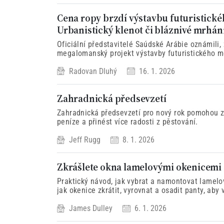
Cena ropy brzdí výstavbu futuristické
Urbanistický klenot či bláznivé mrhán
Oficiální představitelé Saúdské Arábie oznámili
megalomanský projekt výstavby futuristického mě
jeho výstavbu kvůli sociálním a environmentáln
Radovan Dluhý
16. 1. 2026
Zahradnická předsevzetí
Zahradnická předsevzetí pro nový rok pomohou zle
peníze a přinést více radosti z pěstování.
Jeff Rugg
8. 1. 2026
Zkrášlete okna lamelovými okenicemi
Praktický návod, jak vybrat a namontovat lamelov
jak okenice zkrátit, vyrovnat a osadit panty, aby
James Dulley
6. 1. 2026