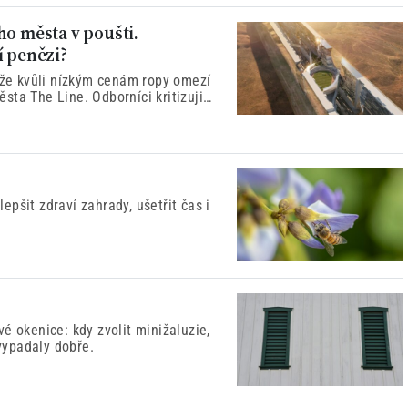
ho města v poušti.
í penězi?
, že kvůli nízkým cenám ropy omezí
sta The Line. Odborníci kritizuji
ím dopadům.
pšit zdraví zahrady, ušetřit čas i
é okenice: kdy zvolit minižaluzie,
 vypadaly dobře.