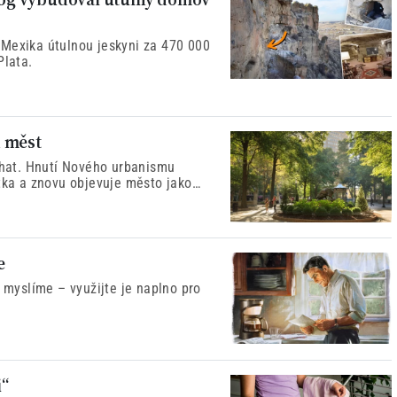
 Mexika útulnou jeskyni za 470 000
Plata.
h měst
ýchat. Hnutí Nového urbanismu
ítka a znovu objevuje město jako
mus života.
e
i myslíme – využijte je naplno pro
i“