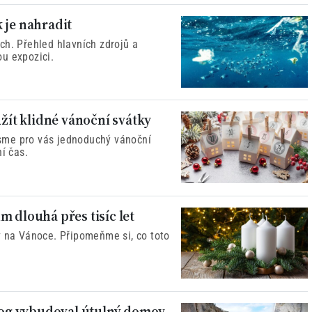
 je nahradit
ch. Přehled hlavních zdrojů a
u expozici.
užít klidné vánoční svátky
 jsme pro vás jednoduchý vánoční
í čas.
 dlouhá přes tisíc let
v na Vánoce. Připomeňme si, co toto
olog vybudoval útulný domov