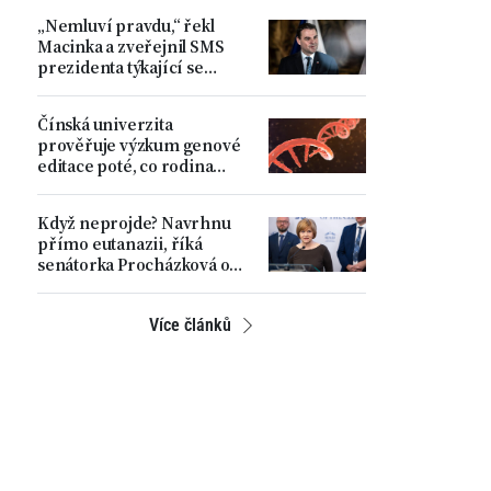
„Nemluví pravdu,“ řekl
Macinka a zveřejnil SMS
prezidenta týkající se
nejmenování Turka
ministrem. Pavel považuje
Čínská univerzita
věc za uzavřenou
prověřuje výzkum genové
editace poté, co rodina
zveřejnila úmrtí své dcery
Když neprojde? Navrhnu
přímo eutanazii, říká
senátorka Procházková o
dnes projednávaném
zákoně
Více článků