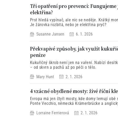
Tři opatření pro prevenci: Fungujeme 
elektřina?
Prst hledá vypínač, ale nic se neděje. Krátký m
Je žárovka rozbitá, nebo je elektřina pryč?
Susanne Jansen
6. 1. 2026
Překvapivé způsoby, jak využít kukuřič
peníze
Kukuřičný škrob není jen na vaření. Nabízí desít
– od skvrn a pachů až po péči o tělo.
Mary Hunt
2. 1. 2026
4 vzácné obydlené mosty: živé říční k
Evropa má jen čtyři mosty, kde domy lemují obě s
Ponte Vecchio, německá Krämerbrücke a anglický
obchodu, řemesel a řek, které stále nesou život 
Lorraine Ferrierová
2. 1. 2026