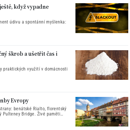
ještě, když vypadne
oment údivu a spontánní myšlenka:
ný škrob a ušetřit čas i
ky praktických využití v domácnosti
lenby Evropy
trany: benátské Rialto, florentský
 Pulteney Bridge. Živé paměti
přes vodu.