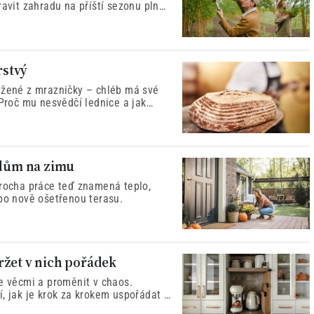
ravit zahradu na příští sezonu plnou
rstvý
ažené z mrazničky – chléb má své
 Proč mu nesvědčí lednice a jak
 dům na zimu
Trocha práce teď znamená teplo,
 po nově ošetřenou terasu.
ržet v nich pořádek
se věcmi a proměnit v chaos.
, jak je krok za krokem uspořádat a
o nejdéle.