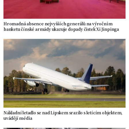
Hromadná absence nejvyšších generálů na výročním
banketu čínské armády ukazuje dopady čistek Xi Jinpinga
Nákladní letadlo se nad Lipskem srazilo s letícím objektem,
uvádějí média