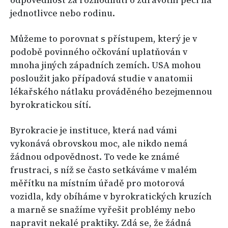
odpovědnost za rozhodnutí o zdravotní péči na
jednotlivce nebo rodinu.
Můžeme to porovnat s přístupem, který je v
podobě povinného očkování uplatňován v
mnoha jiných západních zemích. USA mohou
posloužit jako případová studie v anatomii
lékařského nátlaku prováděného bezejmennou
byrokratickou sítí.
Byrokracie je instituce, která nad vámi
vykonává obrovskou moc, ale nikdo nemá
žádnou odpovědnost. To vede ke známé
frustraci, s níž se často setkáváme v malém
měřítku na místním úřadě pro motorová
vozidla, kdy obíháme v byrokratických kruzích
a marně se snažíme vyřešit problémy nebo
napravit nekalé praktiky. Zdá se, že žádná