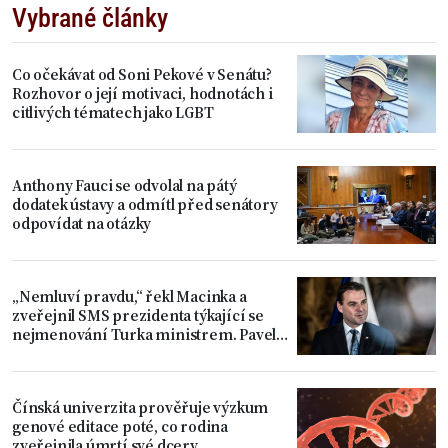
Vybrané články
Co očekávat od Soni Pekové v Senátu?
Rozhovor o její motivaci, hodnotách i
citlivých tématech jako LGBT
Anthony Fauci se odvolal na pátý
dodatek ústavy a odmítl před senátory
odpovídat na otázky
„Nemluví pravdu,“ řekl Macinka a
zveřejnil SMS prezidenta týkající se
nejmenování Turka ministrem. Pavel
považuje věc za uzavřenou
Čínská univerzita prověřuje výzkum
genové editace poté, co rodina
zveřejnila úmrtí své dcery