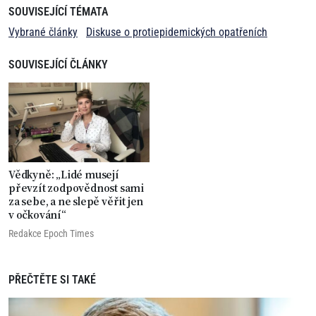
SOUVISEJÍCÍ TÉMATA
Vybrané články
Diskuse o protiepidemických opatřeních
SOUVISEJÍCÍ ČLÁNKY
Vědkyně: „Lidé musejí
převzít zodpovědnost sami
za sebe, a ne slepě věřit jen
v očkování“
Redakce Epoch Times
PŘEČTĚTE SI TAKÉ