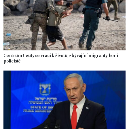
Centrum Ceuty se vrací k životu, zbývající migranty honí
policisté