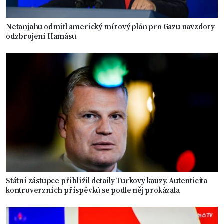
Netanjahu odmítl americký mírový plán pro Gazu navzdory
odzbrojení Hamásu
Státní zástupce přiblížil detaily Turkovy kauzy. Autenticita
kontroverzních příspěvků se podle něj prokázala