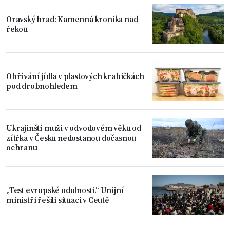
Oravský hrad: Kamenná kronika nad
řekou
Ohřívání jídla v plastových krabičkách
pod drobnohledem
Ukrajinští muži v odvodovém věku od
zítřka v Česku nedostanou dočasnou
ochranu
„Test evropské odolnosti.“ Unijní
ministři řešili situaci v Ceutě