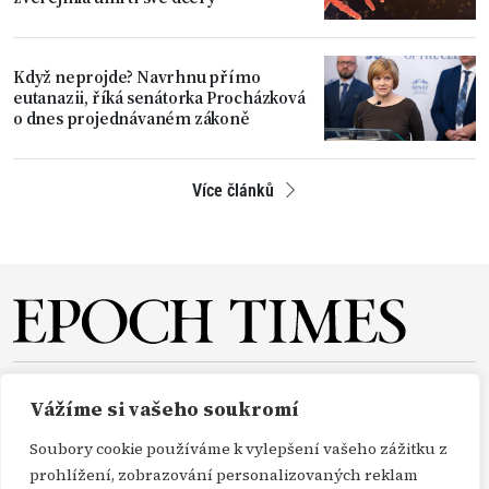
Když neprojde? Navrhnu přímo
eutanazii, říká senátorka Procházková
o dnes projednávaném zákoně
Více článků
O NÁS
REDAKCE
PŘEDPLATNÉ
PODPORA
Vážíme si vašeho soukromí
DARUJTE
KONTAKT
TISKOVÉ ZPRÁVY
GDPR
Soubory cookie používáme k vylepšení vašeho zážitku z
OBCHODNÍ PODMÍNKY
prohlížení, zobrazování personalizovaných reklam