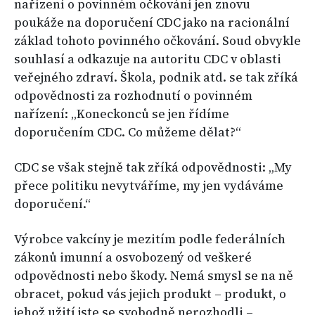
nařízení o povinném očkování jen znovu
poukáže na doporučení CDC jako na racionální
základ tohoto povinného očkování. Soud obvykle
souhlasí a odkazuje na autoritu CDC v oblasti
veřejného zdraví. Škola, podnik atd. se tak zříká
odpovědnosti za rozhodnutí o povinném
nařízení: „Koneckonců se jen řídíme
doporučením CDC. Co můžeme dělat?“
CDC se však stejně tak zříká odpovědnosti: „My
přece politiku nevytváříme, my jen vydáváme
doporučení.“
Výrobce vakcíny je mezitím podle federálních
zákonů imunní a osvobozený od veškeré
odpovědnosti nebo škody. Nemá smysl se na ně
obracet, pokud vás jejich produkt – produkt, o
jehož užití jste se svobodně nerozhodli –