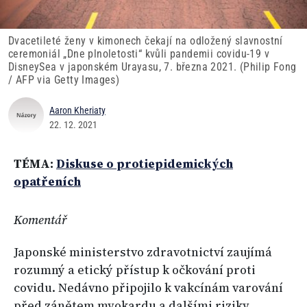
Dvacetileté ženy v kimonech čekají na odložený slavnostní
ceremoniál „Dne plnoletosti“ kvůli pandemii covidu-19 v
DisneySea v japonském Urayasu, 7. března 2021. (Philip Fong
/ AFP via Getty Images)
Aaron Kheriaty
22. 12. 2021
TÉMA:
Diskuse o protiepidemických
opatřeních
Komentář
Japonské ministerstvo zdravotnictví zaujímá
rozumný a etický přístup k očkování proti
covidu. Nedávno připojilo k vakcínám varování
před zánětem myokardu a dalšími riziky.