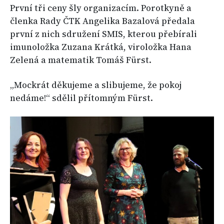
První tři ceny šly organizacím. Porotkyně a
členka Rady ČTK Angelika Bazalová předala
první z nich sdružení SMIS, kterou přebírali
imunoložka Zuzana Krátká, viroložka Hana
Zelená a matematik Tomáš Fürst.
„Mockrát děkujeme a slibujeme, že pokoj
nedáme!“ sdělil přítomným Fürst.