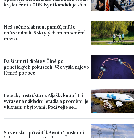
k vyloučení z ODS. Nyní kandiduje sólo
Než začne slábnout paměť, může
chůze odhalit 5 skrytých onemocnění
mozku
Další úmrtí dítěte v Číně po
genetických pokusech. Věc vyšla najevo
téměř po roce
Letecký instruktor z Aljašky koupil tři
vyřazená nákladní letadla a proměnil je
v luxusní ubytování. Podívejte se
dovnitř
Slovensko „přivádí k životu“ poslední