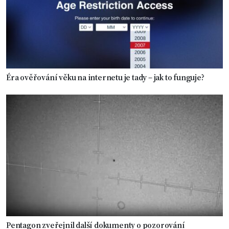
Éra ověřování věku na internetu je tady – jak to funguje?
Pentagon zveřejnil další dokumenty o pozorování