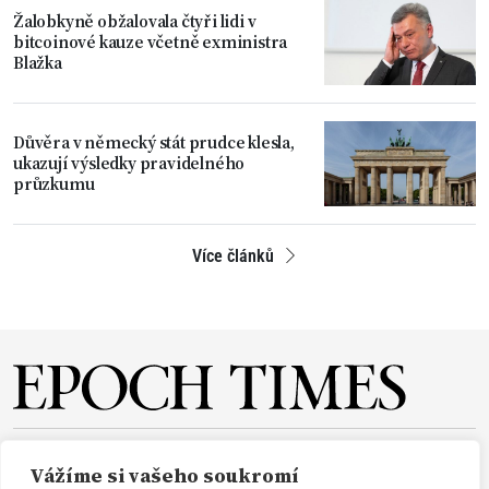
Žalobkyně obžalovala čtyři lidi v
bitcoinové kauze včetně exministra
Blažka
Důvěra v německý stát prudce klesla,
ukazují výsledky pravidelného
průzkumu
Více článků
O NÁS
REDAKCE
PŘEDPLATNÉ
PODPORA
Vážíme si vašeho soukromí