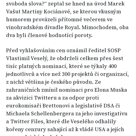
svoboda slova?“ zeptal se hned na úvod Marek
Vašut Martiny Kociánové, se kterou vkusným
humorem provázeli přítomné večerem ve
vinohradském divadle Royal. Mimochodem, oba
dva byli členové hodnotící poroty.
Před vyhlašováním cen oznámil ředitel SOSP
Vlastimil Veselý, že obdrželi celkem přes šest
tisíc platných nominací, které se týkaly 400
jednotlivců a více než 300 projektů či organizací,
z nichž většina je českého původu. Ze
zahraničních zmínil nominaci pro Elona Muska
za akvizici Twitteru a za odpor proti
eurokomisaři Brettonovi a legislativě DSA či
Michaela Schellenbergera za jeho investigativu
a Twitter Files, které dle Veselého odhalily
kořeny cenzury sahající až k vládě USA a jejích