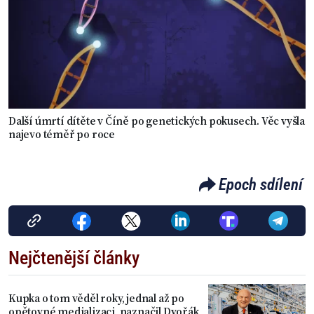
Další úmrtí dítěte v Číně po genetických pokusech. Věc vyšla
najevo téměř po roce
Epoch sdílení
Nejčtenější články
Kupka o tom věděl roky, jednal až po
opětovné medializaci, naznačil Dvořák