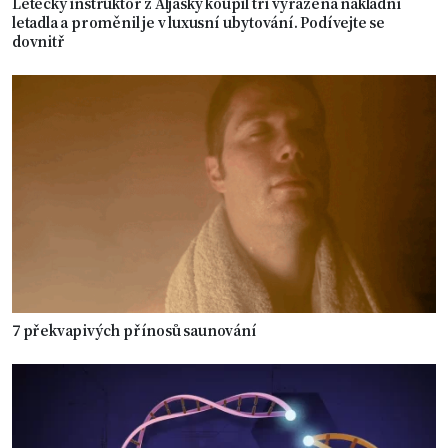
Letecký instruktor z Aljašky koupil tři vyřazená nákladní
letadla a proměnil je v luxusní ubytování. Podívejte se
dovnitř
7 překvapivých přínosů saunování