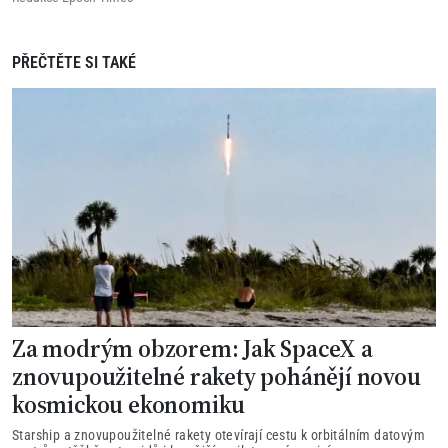
PŘEČTĚTE SI TAKÉ
Za modrým obzorem: Jak SpaceX a
znovupoužitelné rakety pohánějí novou
kosmickou ekonomiku
Starship a znovupoužitelné rakety otevírají cestu k orbitálním datovým