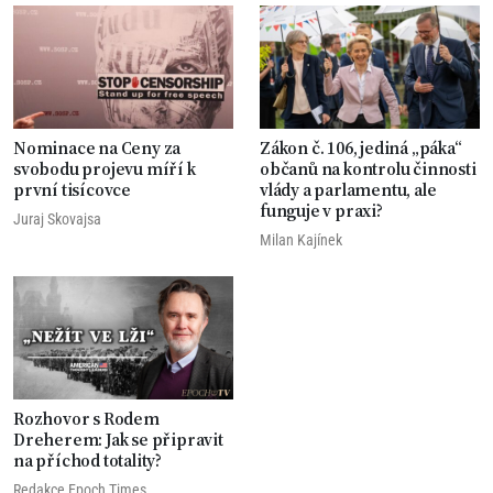
Nominace na Ceny za
Zákon č. 106, jediná „páka“
svobodu projevu míří k
občanů na kontrolu činnosti
první tisícovce
vlády a parlamentu, ale
funguje v praxi?
Juraj Skovajsa
Milan Kajínek
Rozhovor s Rodem
Dreherem: Jak se připravit
na příchod totality?
Redakce Epoch Times