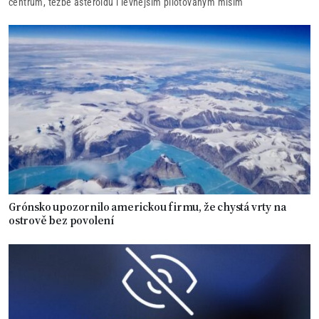
centrům, těžbě asteroidů i levnějším pilotovaným misím
Grónsko upozornilo americkou firmu, že chystá vrty na
ostrově bez povolení