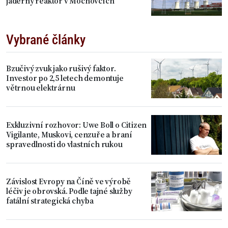
jaderný reaktor v Mochovcích
Vybrané články
Bzučivý zvuk jako rušivý faktor.
Investor po 2,5 letech demontuje
větrnou elektrárnu
Exkluzivní rozhovor: Uwe Boll o Citizen
Vigilante, Muskovi, cenzuře a braní
spravedlnosti do vlastních rukou
Závislost Evropy na Číně ve výrobě
léčiv je obrovská. Podle tajné služby
fatální strategická chyba