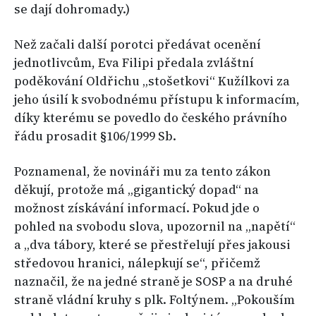
se dají dohromady.)
Než začali další porotci předávat ocenění
jednotlivcům, Eva Filipi předala zvláštní
poděkování Oldřichu „stošetkovi“ Kužílkovi za
jeho úsilí k svobodnému přístupu k informacím,
díky kterému se povedlo do českého právního
řádu prosadit §106/1999 Sb.
Poznamenal, že novináři mu za tento zákon
děkují, protože má „gigantický dopad“ na
možnost získávání informací. Pokud jde o
pohled na svobodu slova, upozornil na „napětí“
a „dva tábory, které se přestřelují přes jakousi
středovou hranici, nálepkují se“, přičemž
naznačil, že na jedné straně je SOSP a na druhé
straně vládní kruhy s plk. Foltýnem. „Pokouším