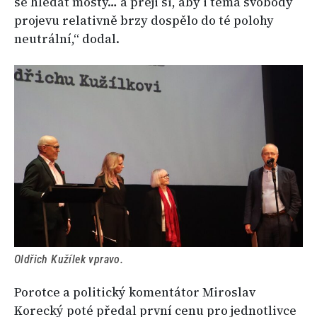
se hledat mosty… a přeji si, aby i téma svobody
projevu relativně brzy dospělo do té polohy
neutrální,“ dodal.
Oldřich Kužílek vpravo.
Porotce a politický komentátor Miroslav
Korecký poté předal první cenu pro jednotlivce