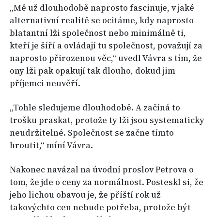
„Mě už dlouhodobě naprosto fascinuje, v jaké
alternativní realitě se ocitáme, kdy naprosto
blatantní lži společnost nebo minimálně ti,
kteří je šíří a ovládají tu společnost, považují za
naprosto přirozenou věc,“ uvedl Vávra s tím, že
ony lži pak opakují tak dlouho, dokud jim
příjemci neuvěří.
„Tohle sledujeme dlouhodobě. A začíná to
trošku praskat, protože ty lži jsou systematicky
neudržitelné. Společnost se začne tímto
hroutit,“ míní Vávra.
Nakonec navázal na úvodní proslov Petrova o
tom, že jde o ceny za normálnost. Posteskl si, že
jeho lichou obavou je, že příští rok už
takovýchto cen nebude potřeba, protože být