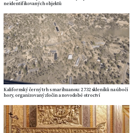
neidentifikovaných objektů
Kalifornský černý trh s marihuanou: 2 732 skleníků na úbočí
hory, organizovaný zločin a novodobé otroctví