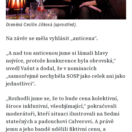
Oceněná Cecílie Jílková (uprostřed).
Na závěr se měla vyhlásit „anticena“.
„A nad tou anticenou jsme si lámali hlavy
nejvíce, protože konkurence byla obrovská,“
uvedl Vašut a dodal, že v nominacích
„samozřejmě nechyběla SOSP jako celek ani jako
jednotlivci“.
„Rozhodli jsme se, že to bude cena kolektivní,
široce inkluzivní, všeobjímající,“ pokračovali
moderátoři, kteří situaci ilustrovali na Sedmi
statečných a padouchovi Calverovi. A právě
jemu a jeho bandě udělili fiktivní cenu, a