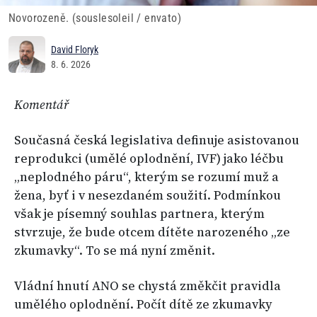
Novorozeně. (souslesoleil / envato)
David Floryk
8. 6. 2026
Komentář
Současná česká legislativa definuje asistovanou
reprodukci (umělé oplodnění, IVF) jako léčbu
„neplodného páru“, kterým se rozumí muž a
žena, byť i v nesezdaném soužití. Podmínkou
však je písemný souhlas partnera, kterým
stvrzuje, že bude otcem dítěte narozeného „ze
zkumavky“. To se má nyní změnit.
Vládní hnutí ANO se chystá změkčit pravidla
umělého oplodnění. Počít dítě ze zkumavky