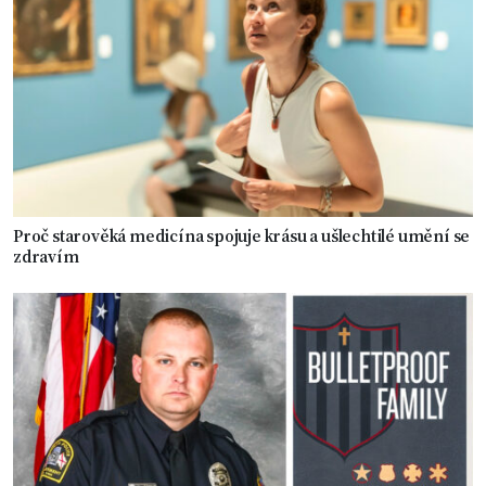
Proč starověká medicína spojuje krásu a ušlechtilé umění se
zdravím