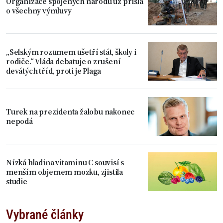
Organizace spojených národů už přišla
o všechny výmluvy
„Selským rozumem ušetří stát, školy i
rodiče.“ Vláda debatuje o zrušení
devátých tříd, proti je Plaga
Turek na prezidenta žalobu nakonec
nepodá
Nízká hladina vitaminu C souvisí s
menším objemem mozku, zjistila
studie
Vybrané články