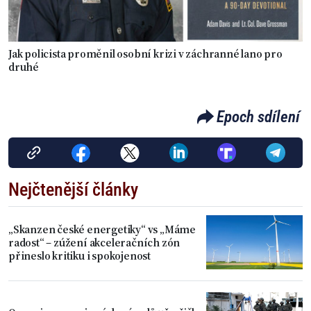
Jak policista proměnil osobní krizi v záchranné lano pro
druhé
Epoch sdílení
Nejčtenější články
„Skanzen české energetiky“ vs „Máme
radost“ – zúžení akceleračních zón
přineslo kritiku i spokojenost