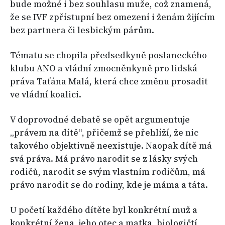
bude možné i bez souhlasu muže, což znamená,
že se IVF zpřístupní bez omezení i ženám žijícím
bez partnera či lesbickým párům.
Tématu se chopila předsedkyně poslaneckého
klubu ANO a vládní zmocněnkyně pro lidská
práva Taťána Malá, která chce změnu prosadit
ve vládní koalici.
V doprovodné debatě se opět argumentuje
„právem na dítě“, přičemž se přehlíží, že nic
takového objektivně neexistuje. Naopak dítě má
svá práva. Má právo narodit se z lásky svých
rodičů, narodit se svým vlastním rodičům, má
právo narodit se do rodiny, kde je máma a táta.
U početí každého dítěte byl konkrétní muž a
konkrétní žena, jeho otec a matka, biologičtí