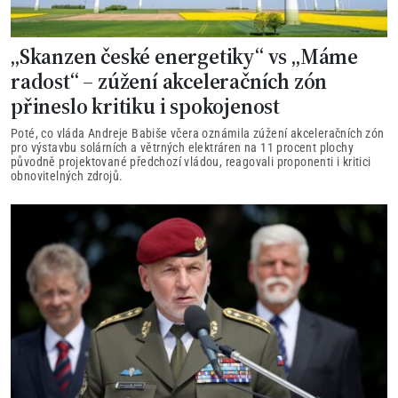
„Skanzen české energetiky“ vs „Máme
radost“ – zúžení akceleračních zón
přineslo kritiku i spokojenost
Poté, co vláda Andreje Babiše včera oznámila zúžení akceleračních zón
pro výstavbu solárních a větrných elektráren na 11 procent plochy
původně projektované předchozí vládou, reagovali proponenti i kritici
obnovitelných zdrojů.