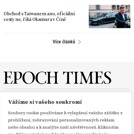
Obchod s Taiwanem ano, oficiální
cesty ne, říká Okamura v Číně
Více článků
O NÁS
REDAKCE
PŘEDPLATNÉ
PODPORA
Vážíme si vašeho soukromí
DARUJTE
KONTAKT
TISKOVÉ ZPRÁVY
GDPR
Soubory cookie používáme k vylepšení vašeho zážitku z
OBCHODNÍ PODMÍNKY
prohlížení, zobrazování personalizovaných reklam
nebo obsahu a k analýze naší návštěvnosti. Kliknutím