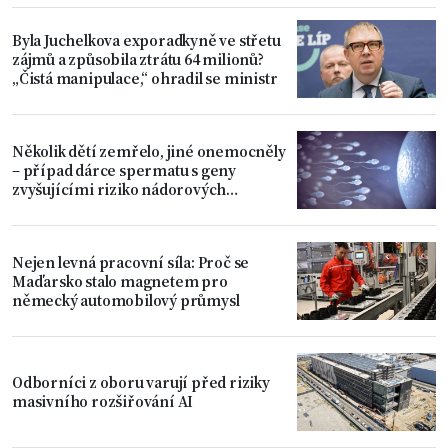
Byla Juchelkova exporadkyně ve střetu
zájmů a způsobila ztrátu 64 milionů?
„Čistá manipulace,“ ohradil se ministr
Několik dětí zemřelo, jiné onemocněly
– případ dárce spermatu s geny
zvyšujícími riziko nádorových
onemocnění
Nejen levná pracovní síla: Proč se
Maďarsko stalo magnetem pro
německý automobilový průmysl
Odborníci z oboru varují před riziky
masivního rozšiřování AI