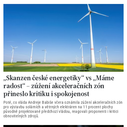
„Skanzen české energetiky“ vs „Máme
radost“ – zúžení akceleračních zón
přineslo kritiku i spokojenost
Poté, co vláda Andreje Babiše včera oznámila zúžení akceleračních zón
pro výstavbu solárních a větrných elektráren na 11 procent plochy
původně projektované předchozí vládou, reagovali proponenti i kritici
obnovitelných zdrojů.