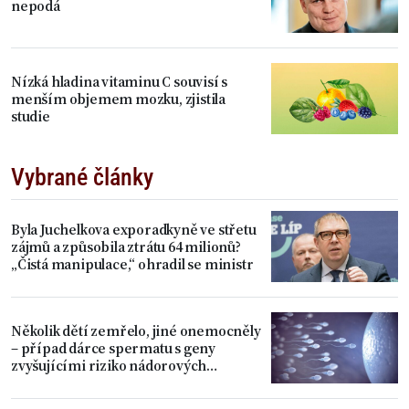
nepodá
Nízká hladina vitaminu C souvisí s
menším objemem mozku, zjistila
studie
Vybrané články
Byla Juchelkova exporadkyně ve střetu
zájmů a způsobila ztrátu 64 milionů?
„Čistá manipulace,“ ohradil se ministr
Několik dětí zemřelo, jiné onemocněly
– případ dárce spermatu s geny
zvyšujícími riziko nádorových
onemocnění