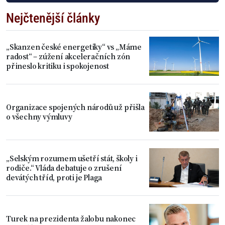
Nejčtenější články
„Skanzen české energetiky“ vs „Máme
radost“ – zúžení akceleračních zón
přineslo kritiku i spokojenost
Organizace spojených národů už přišla
o všechny výmluvy
„Selským rozumem ušetří stát, školy i
rodiče.“ Vláda debatuje o zrušení
devátých tříd, proti je Plaga
Turek na prezidenta žalobu nakonec