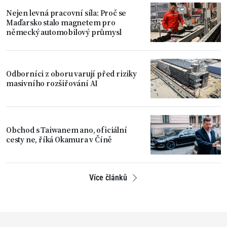
Nejen levná pracovní síla: Proč se
Maďarsko stalo magnetem pro
německý automobilový průmysl
Odborníci z oboru varují před riziky
masivního rozšiřování AI
Obchod s Taiwanem ano, oficiální
cesty ne, říká Okamura v Číně
Více článků