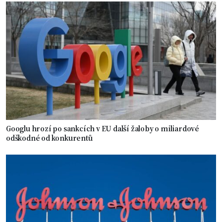
Googlu hrozí po sankcích v EU další žaloby o miliardové
odškodné od konkurentů