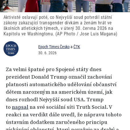
Aktivisté oslavují poté, co Nejvyšší soud potvrdil státní
zákony zakazující transgender dívkám a ženám hrát ve
školních atletických týmech, v úterý 30. června 2026 na
Kapitolu ve Washingtonu. (AP Photo / Jose Luis Magana)
Epoch Times Česko
a
ČTK
30. 6. 2026
Za velmi špatné pro Spojené státy dnes
prezident Donald Trump označil zachování
platnosti automatického udělování občanství
dětem narozeným na americkém území, jak
dnes rozhodl Nejvyšší soud USA. Trump
to
napsal
na své sociální síti Truth Social. V
reakci na verdikt dále uvedl, že nápravu tohoto
ústavním dodatkem zaručeného principu
získávání občanství, který považuje za drahý a