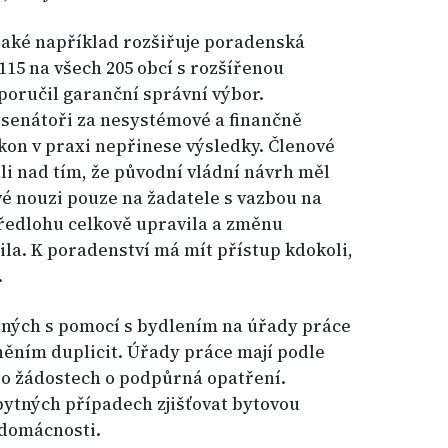
také například rozšiřuje poradenská
115 na všech 205 obcí s rozšířenou
oporučil garanční správní výbor.
senátoři za nesystémové a finančně
ákon v praxi nepřinese výsledky. Členové
i nad tím, že původní vládní návrh měl
vé nouzi pouze na žadatele s vazbou na
ředlohu celkově upravila a změnu
la. K poradenství má mít přístup kdokoli,
.
ených s pomocí s bydlením na úřady práce
ěním duplicit. Úřady práce mají podle
 o žádostech o podpůrná opatření.
bytných případech zjišťovat bytovou
 domácnosti.