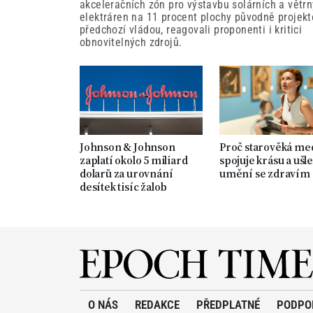
akceleračních zón pro výstavbu solárních a větr
elektráren na 11 procent plochy původně projek
předchozí vládou, reagovali proponenti i kritici
obnovitelných zdrojů.
Johnson & Johnson
Proč starověká me
zaplatí okolo 5 miliard
spojuje krásu a ušle
dolarů za urovnání
umění se zdravím
desítek tisíc žalob
O NÁS
REDAKCE
PŘEDPLATNÉ
PODPO