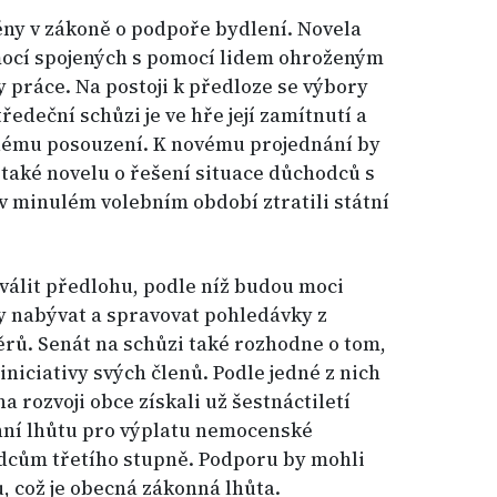
ěny v zákoně o podpoře bydlení. Novela
ocí spojených s pomocí lidem ohroženým
y práce. Na postoji k předloze se výbory
edeční schůzi je ve hře její zamítnutí a
nému posouzení. K novému projednání by
také novelu o řešení situace důchodců s
v minulém volebním období ztratili státní
válit předlohu, podle níž budou moci
dy nabývat a spravovat pohledávky z
rů. Senát na schůzi také rozhodne o tom,
iniciativy svých členů. Podle jedné z nich
a rozvoji obce získali už šestnáctiletí
enní lhůtu pro výplatu nemocenské
dcům třetího stupně. Podporu by mohli
, což je obecná zákonná lhůta.