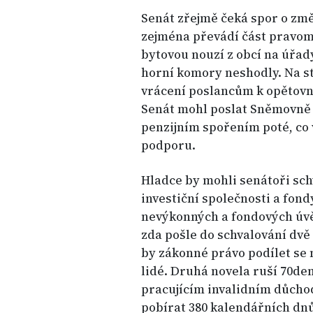
Senát zřejmě čeká spor o zm
zejména převádí část pravom
bytovou nouzí z obcí na úřad
horní komory neshodly. Na stř
vrácení poslancům k opětov
Senát mohl poslat Sněmovně 
penzijním spořením poté, co 
podporu.
Hladce by mohli senátoři sch
investiční společnosti a fon
nevýkonných a fondových úvě
zda pošle do schvalování dvě 
by zákonné právo podílet se n
lidé. Druhá novela ruší 70d
pracujícím invalidním důcho
pobírat 380 kalendářních dnů