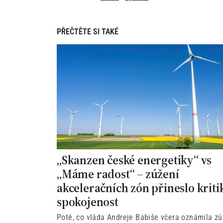
PŘEČTĚTE SI TAKÉ
„Skanzen české energetiky“ vs
„Máme radost“ – zúžení
akceleračních zón přineslo kriti
spokojenost
Poté, co vláda Andreje Babiše včera oznámila zú