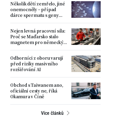
Několik dětí zemřelo, jiné
ministr
onemocněly – případ
dárce spermatu s geny
zvyšujícími riziko
nádorových onemocnění
Nejen levná pracovní síla:
Proč se Maďarsko stalo
magnetem pro německý
automobilový průmysl
Odborníci z oboru varují
před riziky masivního
rozšiřování AI
Obchod s Taiwanem ano,
oficiální cesty ne, říká
Okamura v Číně
Více článků