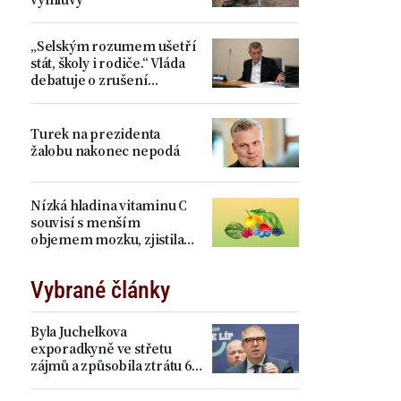
„Selským rozumem ušetří
stát, školy i rodiče.“ Vláda
debatuje o zrušení
devátých tříd, proti je Plaga
Turek na prezidenta
žalobu nakonec nepodá
Nízká hladina vitaminu C
souvisí s menším
objemem mozku, zjistila
studie
Vybrané články
Byla Juchelkova
exporadkyně ve střetu
zájmů a způsobila ztrátu 64
milionů? „Čistá
manipulace,“ ohradil se