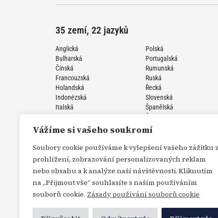
35 zemí, 22 jazyků
Anglická
Polská
Bulharská
Portugalská
Čínská
Rumunská
Francouzská
Ruská
Holandská
Řecká
Indonézská
Slovenská
Italská
Španělská
Japonská
Švédská
Korejská
Turecká
Vážíme si vašeho soukromí
Německá
Ukrajinská
Perzská
Vietnamská
Soubory cookie používáme k vylepšení vašeho zážitku 
prohlížení, zobrazování personalizovaných reklam
nebo obsahu a k analýze naší návštěvnosti. Kliknutím
na „Přijmout vše“ souhlasíte s naším používáním
souborů cookie.
Zásady používání souborů cookie