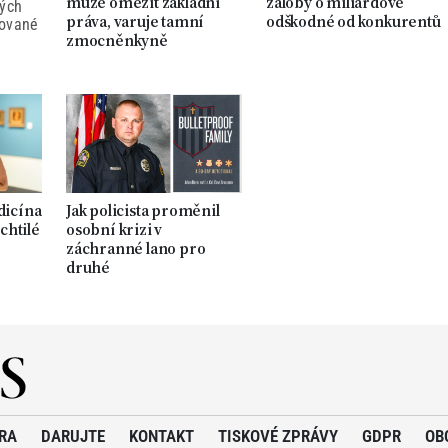
může omezit základní
žaloby o miliardové
ných
práva, varuje tamní
odškodné od konkurentů
tované
zmocněnkyně
dicína
Jak policista proměnil
chtilé
osobní krizi v
záchranné lano pro
druhé
RA
DARUJTE
KONTAKT
TISKOVÉ ZPRÁVY
GDPR
OB