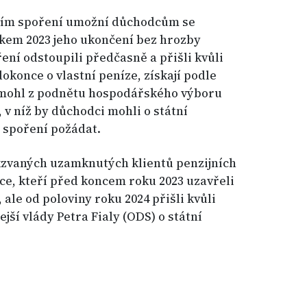
ním spoření umožní důchodcům se
kem 2023 jeho ukončení bez hrozby
ření odstoupili předčasně a přišli kvůli
okonce o vlastní peníze, získají podle
 mohl z podnětu hospodářského výboru
 v níž by důchodci mohli o státní
í spoření požádat.
akzvaných uzamknutých klientů penzijních
ce, kteří před koncem roku 2023 uzavřeli
ale od poloviny roku 2024 přišli kvůli
ší vlády Petra Fialy (ODS) o státní