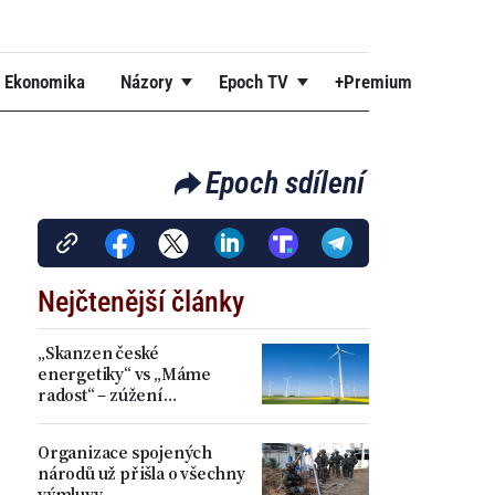
Ekonomika
Názory
Epoch TV
+Premium
Epoch sdílení
Nejčtenější články
„Skanzen české
energetiky“ vs „Máme
radost“ – zúžení
akceleračních zón přineslo
kritiku i spokojenost
Organizace spojených
národů už přišla o všechny
výmluvy