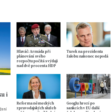
Hlaváč: Armáda při
Turek na prezidenta
plánování svého
žalobu nakonec nepodá
rozpočtu počítá s výdaji
nad dvě procenta HDP
ku i
Reforma německých
Googlu hrozí po
zpravodajských služeb
sankcích v EU další
žení