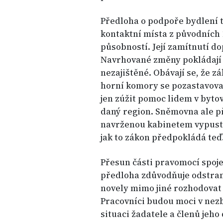
Předloha o podpoře bydlení 
kontaktní místa z původních 
působností. Její zamítnutí d
Navrhované změny pokládají 
nezajištěné. Obávají se, že z
horní komory se pozastavoval
jen zúžit pomoc lidem v byto
daný region. Sněmovna ale p
navrženou kabinetem vypusti
jak to zákon předpokládá teď
Přesun části pravomocí spoj
předloha zdůvodňuje odstran
novely mimo jiné rozhodovat
Pracovníci budou moci v nez
situaci žadatele a členů jeho