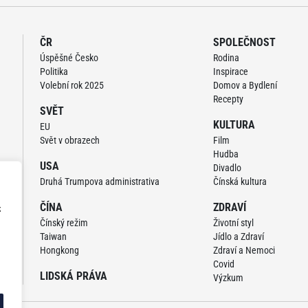
ČR
SPOLEČNOST
Úspěšné Česko
Rodina
Politika
Inspirace
Volební rok 2025
Domov a Bydlení
Recepty
SVĚT
KULTURA
EU
Svět v obrazech
Film
Hudba
USA
Divadlo
Druhá Trumpova administrativa
Čínská kultura
ČÍNA
ZDRAVÍ
z
Čínský režim
Životní styl
Taiwan
Jídlo a Zdraví
Hongkong
Zdraví a Nemoci
Covid
LIDSKÁ PRÁVA
Výzkum