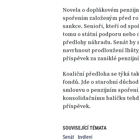
Novela o doplňkovém penzij
spořením založeným před ro
sankce. Senioři, kteří od spo
tomu o státní podporu nebo d
předlohy náhradu. Senát by
navrhnout prodloužení lhůty,
příspěvek za zaniklé penzijn
Koaliční předloha se týká t
fondů. Jde o starobní důchod
smlouvu o penzijním spoření, 
konsolidačnímu balíčku tehdej
příspěvek.
SOUVISEJÍCÍ TÉMATA
Senát
bydlení