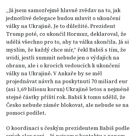
„Já jsem samozřejmě hlavně zvědav na to, jak
jednotlivé delegace budou mluvit o ukončení
války na Ukrajině. Je to důležité. Prezident
Trump poté, co ukončil Hormuz, deklaroval, že
udělá všechno pro to, aby ta válka skončila. Já si
myslím, že každý chce mír,“ řekl Babiš s tím, že
uvidí, jestli summit nebude jen o výdajích na
obranu, ale i o krocích vedoucích k ukončení
války na Ukrajině. V Ankaře by se měl
projednávat návrh na poskytnutí 70 miliard eur
(asi 1,69 bilionu korun) Ukrajině letos a nejméně
stejné částky příští rok. Babiš k tomu sdělil, že
Česko nebude záměr blokovat, ale nebude se na
pomoci podílet.
O koordinaci s českým prezidentem Babiš podle