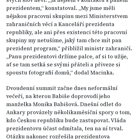
svých slov neví. „Já nejsem v kontaktu s panem
prezidentem,“ konstatoval. „My jsme měli
nějakou pracovní skupinu mezi Ministerstvem
zahraničních věcí a Kanceláří prezidenta
republiky, ale ani přes existenci této pracovní
skupiny my netušíme, jaký tam chce mít pan
prezident program,“ přiblížil ministr zahraničí.
„Panu prezidentovi držíme palce, ať si to užije,
ať se tam setká se svými přáteli a přiveze si
spoustu fotografií domů,“ dodal Macinka.
Dvoudenní summit začne dnes neformální
večeří, na kterou Babiše doprovodí jeho
manželka Monika Babišová. Dnešní odlet do
Ankary provázely několikaměsíční spory o tom,
kdo Českou republiku bude zastupovat. Vláda
prezidentovu účast odmítala, ten na ní trval.
Otázku nakonec rozřešila prezidentova