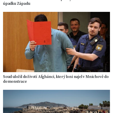
úpadku Západu
Soud uložil doživotí Afghánci, který loni najel v Mnichově do
demonstrace