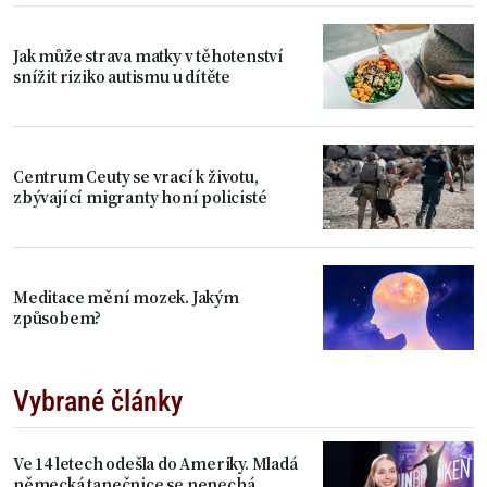
Jak může strava matky v těhotenství
snížit riziko autismu u dítěte
Centrum Ceuty se vrací k životu,
zbývající migranty honí policisté
Meditace mění mozek. Jakým
způsobem?
Vybrané články
Ve 14 letech odešla do Ameriky. Mladá
německá tanečnice se nenechá