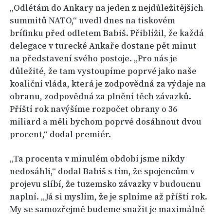
„Odlétám do Ankary na jeden z nejdůležitějších
summitů NATO,“ uvedl dnes na tiskovém
brífinku před odletem Babiš. Přiblížil, že každá
delegace v turecké Ankaře dostane pět minut
na představení svého postoje. „Pro nás je
důležité, že tam vystoupíme poprvé jako naše
koaliční vláda, která je zodpovědná za výdaje na
obranu, zodpovědná za plnění těch závazků.
Příští rok navýšíme rozpočet obrany o 36
miliard a měli bychom poprvé dosáhnout dvou
procent,“ dodal premiér.
„Ta procenta v minulém období jsme nikdy
nedosáhli,“ dodal Babiš s tím, že spojencům v
projevu slíbí, že tuzemsko závazky v budoucnu
naplní. „Já si myslím, že je splníme až příští rok.
My se samozřejmě budeme snažit je maximálně