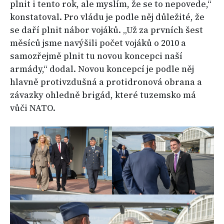
plnit i tento rok, ale myslím, že se to nepovede,“
konstatoval. Pro vládu je podle něj důležité, že
se daří plnit nábor vojáků. „Už za prvních šest
měsíců jsme navýšili počet vojáků o 2010 a
samozřejmě plnit tu novou koncepci naší
armády,“ dodal. Novou koncepcí je podle něj
hlavně protivzdušná a protidronová obrana a
závazky ohledně brigád, které tuzemsko má
vůči NATO.