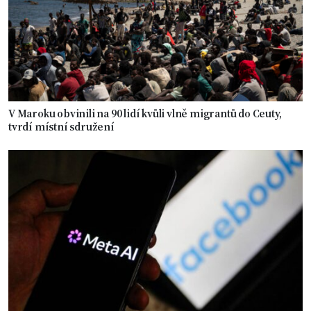
V Maroku obvinili na 90 lidí kvůli vlně migrantů do Ceuty,
tvrdí místní sdružení