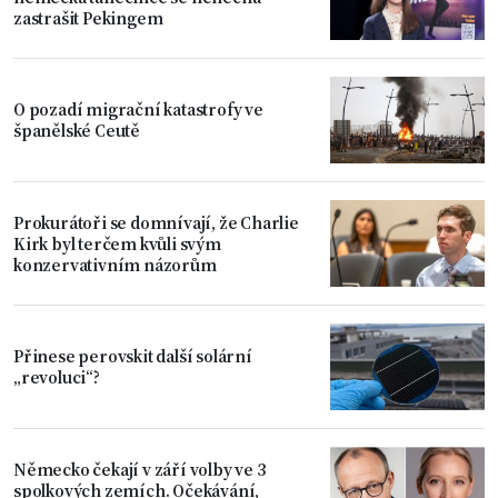
zastrašit Pekingem
O pozadí migrační katastrofy ve
španělské Ceutě
Prokurátoři se domnívají, že Charlie
Kirk byl terčem kvůli svým
konzervativním názorům
Přinese perovskit další solární
„revoluci“?
Německo čekají v září volby ve 3
spolkových zemích. Očekávání,