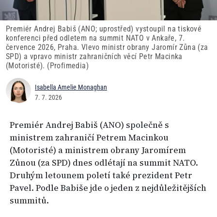
Premiér Andrej Babiš (ANO; uprostřed) vystoupil na tiskové
konferenci před odletem na summit NATO v Ankaře, 7.
července 2026, Praha. Vlevo ministr obrany Jaromír Zůna (za
SPD) a vpravo ministr zahraničních věcí Petr Macinka
(Motoristé). (Profimedia)
Isabella Amelie Monaghan
7. 7. 2026
Premiér Andrej Babiš (ANO) společně s
ministrem zahraničí Petrem Macinkou
(Motoristé) a ministrem obrany Jaromírem
Zůnou (za SPD) dnes odlétají na summit NATO.
Druhým letounem poletí také prezident Petr
Pavel. Podle Babiše jde o jeden z nejdůležitějších
summitů.