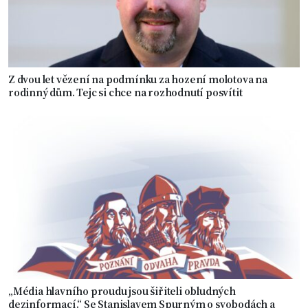
Z dvou let vězení na podmínku za hození molotova na
rodinný dům. Tejc si chce na rozhodnutí posvítit
„Média hlavního proudu jsou šiřiteli obludných
dezinformací.“ Se Stanislavem Spurným o svobodách a