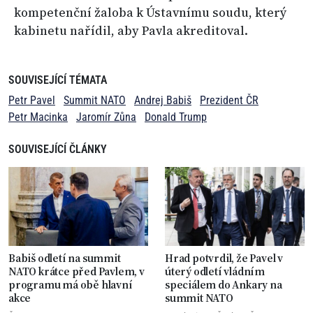
kompetenční žaloba k Ústavnímu soudu, který
kabinetu nařídil, aby Pavla akreditoval.
SOUVISEJÍCÍ TÉMATA
Petr Pavel
Summit NATO
Andrej Babiš
Prezident ČR
Petr Macinka
Jaromír Zůna
Donald Trump
SOUVISEJÍCÍ ČLÁNKY
Babiš odletí na summit
Hrad potvrdil, že Pavel v
NATO krátce před Pavlem, v
úterý odletí vládním
programu má obě hlavní
speciálem do Ankary na
akce
summit NATO