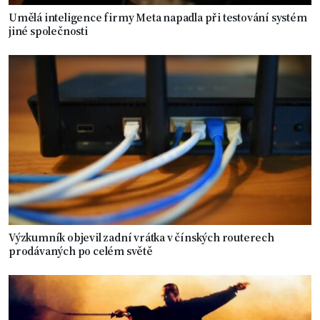
Umělá inteligence firmy Meta napadla při testování systém
jiné společnosti
Výzkumník objevil zadní vrátka v čínských routerech
prodávaných po celém světě