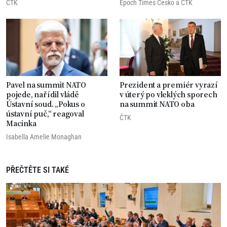
ČTK
Epoch Times Česko
a
ČTK
Pavel na summit NATO
Prezident a premiér vyrazí
pojede, nařídil vládě
v úterý po vleklých sporech
Ústavní soud. „Pokus o
na summit NATO oba
ústavní puč,“ reagoval
ČTK
Macinka
Isabella Amelie Monaghan
PŘEČTĚTE SI TAKÉ