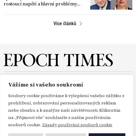
rostoucí napětí a hlavní problémy
země
Více článků
O NÁS
REDAKCE
PŘEDPLATNÉ
PODPORA
Vážíme si vašeho soukromí
DARUJTE
KONTAKT
TISKOVÉ ZPRÁVY
GDPR
Soubory cookie používáme k vylepšení vašeho zážitku z
OBCHODNÍ PODMÍNKY
prohlížení, zobrazování personalizovaných reklam
nebo obsahu a k analýze naší návštěvnosti. Kliknutím
na „Přijmout vše“ souhlasíte s naším používáním
Copyright Epoch Times ČR © 2000-2026
souborů cookie.
Zásady používání souborů cookie
Všechna práva vyhrazena. Publikování nebo další šíření zpráv a fotografií ze zdrojů
Profimedia, Getty Images a Envato je bez předchozího písemného souhlasu těchto