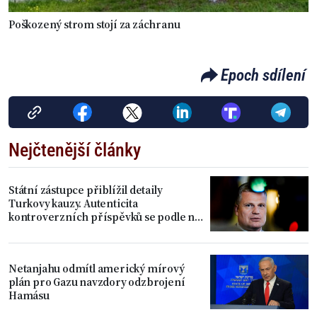
Poškozený strom stojí za záchranu
Epoch sdílení
Nejčtenější články
Státní zástupce přiblížil detaily
Turkovy kauzy. Autenticita
kontroverzních příspěvků se podle něj
prokázala
Netanjahu odmítl americký mírový
plán pro Gazu navzdory odzbrojení
Hamásu