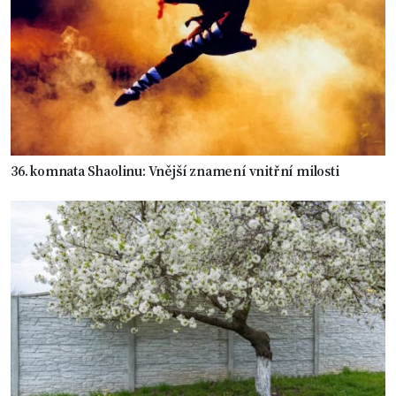
36. komnata Shaolinu: Vnější znamení vnitřní milosti