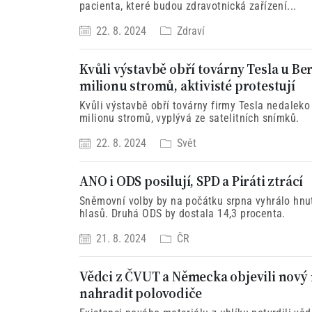
pacienta, které budou zdravotnická zařízení...
22. 8. 2024
Zdraví
Kvůli výstavbě obří továrny Tesla u Be
milionu stromů, aktivisté protestují
Kvůli výstavbě obří továrny firmy Tesla nedalek
milionu stromů, vyplývá ze satelitních snímků.
22. 8. 2024
Svět
ANO i ODS posilují, SPD a Piráti ztrácí
Sněmovní volby by na počátku srpna vyhrálo hnu
hlasů. Druhá ODS by dostala 14,3 procenta.
21. 8. 2024
ČR
Vědci z ČVUT a Německa objevili nový 
nahradit polovodiče