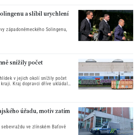
olingenu a slíbil urychlení
ěvy západoněmeckého Solingenu,
mně snížily počet
ídek v jejich okolí snížily počet
raji. Kraj dopravci dříve ukládal
ě, nyní za jednotky případů.
rajského úřadu, motiv zatím
 sebevraždu ve zlínském Baťově