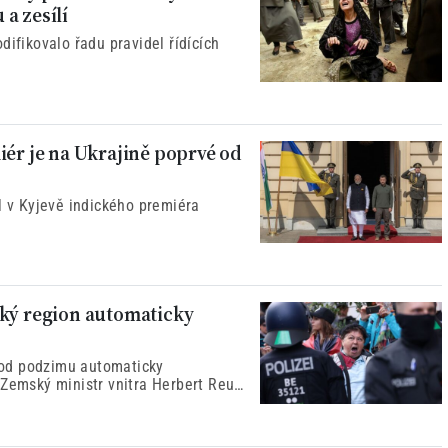
a zesílí
difikovalo řadu pravidel řídících
iér je na Ukrajině poprvé od
l v Kyjevě indického premiéra
cký region automaticky
 od podzimu automaticky
 Zemský ministr vnitra Herbert Reul
sti a otevřenosti, aby se