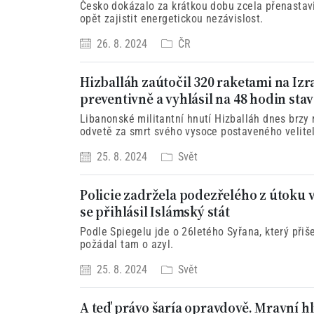
Česko dokázalo za krátkou dobu zcela přenastavi
opět zajistit energetickou nezávislost.
26. 8. 2024
ČR
Hizballáh zaútočil 320 raketami na Izrae
preventivně a vyhlásil na 48 hodin sta
Libanonské militantní hnutí Hizballáh dnes brzy r
odvetě za smrt svého vysoce postaveného velite
25. 8. 2024
Svět
Policie zadržela podezřelého z útoku 
se přihlásil Islámský stát
Podle Spiegelu jde o 26letého Syřana, který př
požádal tam o azyl.
25. 8. 2024
Svět
A teď právo šaría opravdově. Mravní hl