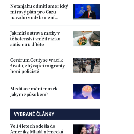
prokázala
Netanjahu odmítl americký
mírový plán pro Gazu
navzdory odzbrojení
Hamásu
Jak může strava matky v
těhotenství snížit riziko
autismu u dítěte
Centrum Ceuty se vrací k
životu, zbývající migranty
honí policisté
Meditace mění mozek.
Jakým způsobem?
VYBRANÉ ČLÁNKY
Ve 14 letech odešla do
Ameriky. Mladá německá