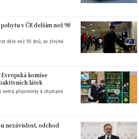
pobytu v ČR delším než 90
at déle než 90 dnů, se zřejmě
á Evropská komise
oaktivních látek
ví nemá připomínky k chystané
kou nezávislost, odchod