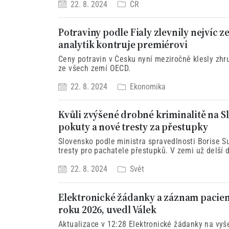
22. 8. 2024
ČR
Potraviny podle Fialy zlevnily nejvíc 
analytik kontruje premiérovi
Ceny potravin v Česku nyní meziročně klesly zhru
ze všech zemí OECD.
22. 8. 2024
Ekonomika
Kvůli zvýšené drobné kriminalitě na S
pokuty a nové tresty za přestupky
Slovensko podle ministra spravedlnosti Borise S
tresty pro pachatele přestupků. V zemi už delší d
22. 8. 2024
Svět
Elektronické žádanky a záznam pacien
roku 2026, uvedl Válek
Aktualizace v 12:28 Elektronické žádanky na vyš