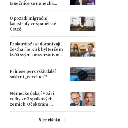
tanečnice se nenechá
zastrašit Pekingem
O pozadí migrační
katastrofy ve španělské
Ceutě
Prokurátoři se domnívají,
že Charlie Kirk byl terčem
kvůli svým konzervativním
názorům
Přinese perovskit další
solární „revoluci“?
Německo čekají v září
volby ve 3 spolkových
zemích. Očekávání,
rostoucí napětí a hlavní
problémy země
Více článků