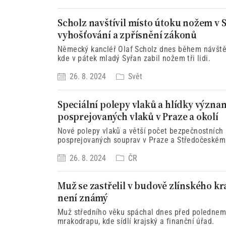
Scholz navštívil místo útoku nožem v S
vyhošťování a zpřísnění zákonů
Německý kancléř Olaf Scholz dnes během návšt
kde v pátek mladý Syřan zabil nožem tři lidi.
26. 8. 2024
Svět
Speciální polepy vlaků a hlídky význa
posprejovaných vlaků v Praze a okolí
Nové polepy vlaků a větší počet bezpečnostních hl
posprejovaných souprav v Praze a Středočeském k
sankce za zhruba 30 posprejovaných vlaků měsíčn
26. 8. 2024
ČR
Muž se zastřelil v budově zlínského k
není známý
Muž středního věku spáchal dnes před polednem
mrakodrapu, kde sídlí krajský a finanční úřad.