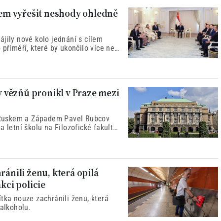
ílem vyřešit neshody ohledně
jily nové kolo jednání s cílem
 příměří, které by ukončilo více než
ckým hnutím Hamásem v Pásmu Gazy.
 vězňů pronikl v Praze mezi
 Ruskem a Západem Pavel Rubcov
 letní školu na Filozofické fakultě
ránili ženu, která opilá
kci policie
tka nouze zachránili ženu, která
 alkoholu.