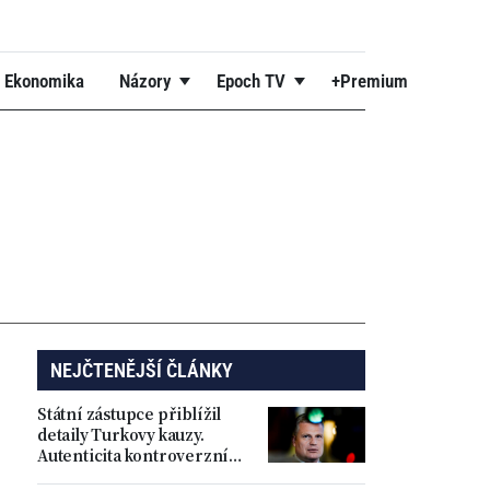
Ekonomika
Názory
Epoch TV
+Premium
NEJČTENĚJŠÍ ČLÁNKY
Státní zástupce přiblížil
detaily Turkovy kauzy.
Autenticita kontroverzních
příspěvků se podle něj