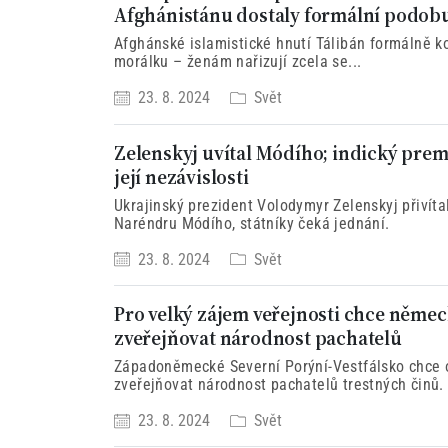
Afghánistánu dostaly formální podobu 
Afghánské islamistické hnutí Tálibán formálně ko
morálku – ženám nařizují zcela se...
23. 8. 2024
Svět
Zelenskyj uvítal Módího; indický prem
její nezávislosti
Ukrajinský prezident Volodymyr Zelenskyj přivíta
Naréndru Módího, státníky čeká jednání.
23. 8. 2024
Svět
Pro velký zájem veřejnosti chce něme
zveřejňovat národnost pachatelů
Západoněmecké Severní Porýní-Vestfálsko chce
zveřejňovat národnost pachatelů trestných činů.
z konzervativní CDU to zdůvodňuje potřebou jasno
23. 8. 2024
Svět
předcházelo spekulacím.