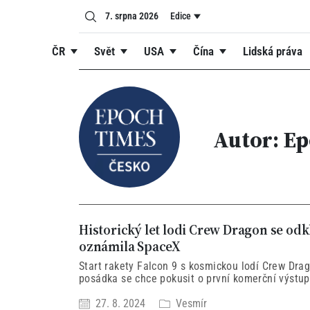
7. srpna 2026
Edice
ČR
Svět
USA
Čína
Lidská práva
Autor: E
Historický let lodi Crew Dragon se odk
oznámila SpaceX
Start rakety Falcon 9 s kosmickou lodí Crew Drag
posádka se chce pokusit o první komerční výstup
nejméně 24 hodin.
27. 8. 2024
Vesmír