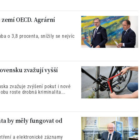
ze zemí OECD. Agrární
ba o 3,8 procenta, snížily se nejvíc
lovensku zvažují vyšší
uska zvažuje zvýšení pokut i nové
obu roste drobná kriminalita...
ta by měly fungovat od
etření a elektronické záznamy