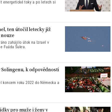
t energetické toky a po letech si
l, ten útočil letecky již
v nouze
áno zahájilo útok na Izrael v
le Fuáda Šukra.
v Solingenu, k odpovědnosti
išel koncem roku 2022 do Německa a
ídky pro muže i ženy v