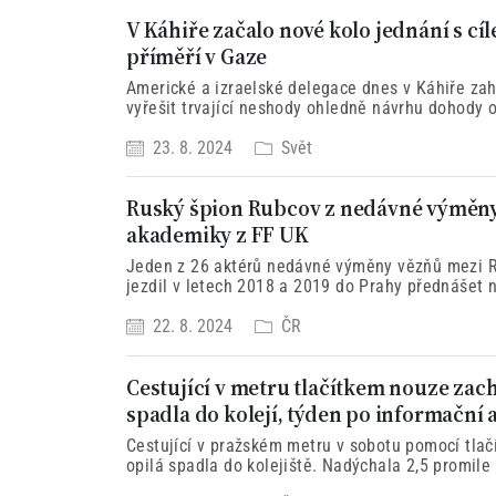
V Káhiře začalo nové kolo jednání s c
příměří v Gaze
Americké a izraelské delegace dnes v Káhiře zahá
vyřešit trvající neshody ohledně návrhu dohody o
desetiměsíční válku mezi Izraelem a teroristi
23. 8. 2024
Svět
Ruský špion Rubcov z nedávné výměny
akademiky z FF UK
Jeden z 26 aktérů nedávné výměny vězňů mezi
jezdil v letech 2018 a 2019 do Prahy přednášet na
Univerzity Karlovy.
22. 8. 2024
ČR
Cestující v metru tlačítkem nouze zach
spadla do kolejí, týden po informační a
Cestující v pražském metru v sobotu pomocí tlačí
opilá spadla do kolejiště. Nadýchala 2,5 promile