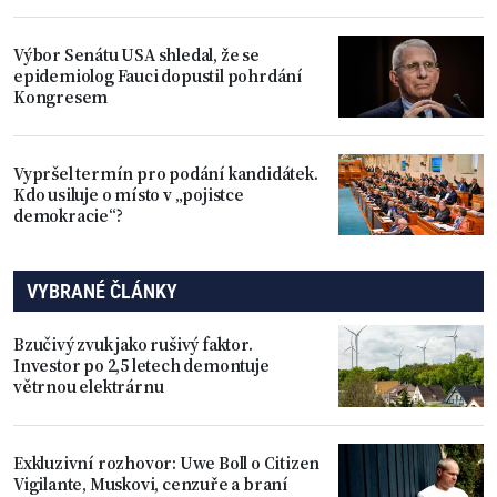
Výbor Senátu USA shledal, že se
epidemiolog Fauci dopustil pohrdání
Kongresem
Vypršel termín pro podání kandidátek.
Kdo usiluje o místo v „pojistce
demokracie“?
VYBRANÉ ČLÁNKY
Bzučivý zvuk jako rušivý faktor.
Investor po 2,5 letech demontuje
větrnou elektrárnu
Exkluzivní rozhovor: Uwe Boll o Citizen
Vigilante, Muskovi, cenzuře a braní