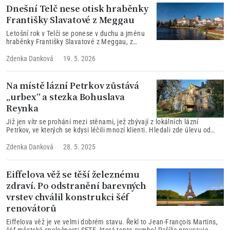
Dnešní Telč nese otisk hraběnky
Františky Slavatové z Meggau
Letošní rok v Telči se ponese v duchu a jménu
hraběnky Františky Slavatové z Meggau, z
jejíhož podnětu dostalo město Telč část svojí
současné podoby
Zdenka Danková
19. 5. 2026
Na místě lázní Petrkov zůstává
„urbex“ a stezka Bohuslava
Reynka
Již jen vítr se prohání mezi stěnami, jež zbývají z lokálních lázní
Petrkov, ve kterých se kdysi léčili mnozí klienti. Hledali zde úlevu od
bolestí kloubů nebo návrat ke ztracené pohyblivosti...
Zdenka Danková
28. 5. 2025
Eiffelova věž se těší železnému
zdraví. Po odstranění barevných
vrstev chválil konstrukci šéf
renovátorů
Eiffelova věž je ve velmi dobrém stavu. Řekl to Jean-François Martins,
šéf městské společnosti SETE, která tento symbol Paříže provozuje.