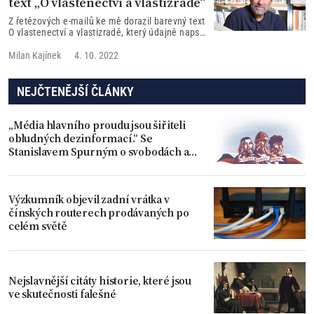
text „O vlastenectví a vlastizradě“
Z řetězových e-mailů ke mě dorazil barevný text
O vlastenectví a vlastizradě, který údajně napsal
PhDr. Vlastimil Vondruška, CSc. Protože mám
po zkušenostech silnou nedůvěru vůči všem
Milan Kajínek
4. 10. 2022
informacím rozesílaným skrze řetězové e-maily,
přirozeně jsem se obrátil přímo na pana
Vondrušku, abych se ho optal, zda text napsal
NEJČTENĚJŠÍ ČLÁNKY
on. Co odpověděl pan Vondruška a jak zní
originální text jeho prohlášení? Více v článku...
„Média hlavního proudu jsou šiřiteli
obludných dezinformací.“ Se
Stanislavem Spurným o svobodách a
úpadku Západu
Výzkumník objevil zadní vrátka v
čínských routerech prodávaných po
celém světě
Nejslavnější citáty historie, které jsou
ve skutečnosti falešné