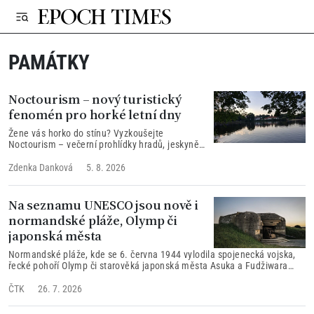
PAMÁTKY
Noctourism – nový turistický
fenomén pro horké letní dny
Žene vás horko do stínu? Vyzkoušejte
Noctourism – večerní prohlídky hradů, jeskyně
při svíčkách a noční zoo. Tipy pro české léto
2026.
Zdenka Danková
5. 8. 2026
Na seznamu UNESCO jsou nově i
normandské pláže, Olymp či
japonská města
Normandské pláže, kde se 6. června 1944 vylodila spojenecká vojska,
řecké pohoří Olymp či starověká japonská města Asuka a Fudžiwara
byly zapsány na seznam světového dědictví UNESCO.
ČTK
26. 7. 2026