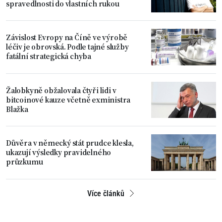
spravedlnosti do vlastních rukou
Závislost Evropy na Číně ve výrobě
léčiv je obrovská. Podle tajné služby
fatální strategická chyba
Žalobkyně obžalovala čtyři lidi v
bitcoinové kauze včetně exministra
Blažka
Důvěra v německý stát prudce klesla,
ukazují výsledky pravidelného
průzkumu
Více článků