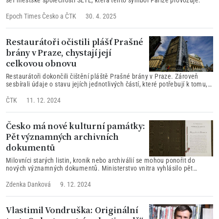
Epoch Times Česko
a
ČTK
30. 4. 2025
Restaurátoři očistili plášť Prašné
brány v Praze, chystají její
celkovou obnovu
Restaurátoři dokončili čištění pláště Prašné brány v Praze. Zároveň
sesbírali údaje o stavu jejích jednotlivých částí, které potřebují k tomu,
aby naplánovali celkovou obnovu památky.
ČTK
11. 12. 2024
Česko má nové kulturní památky:
Pět významných archivních
dokumentů
Milovníci starých listin, kronik nebo archiválií se mohou ponořit do
nových významných dokumentů. Ministerstvo vnitra vyhlásilo pět
nových významných archivních dokumentů z dějin Československa za
nové archivní kulturní památky.
Zdenka Danková
9. 12. 2024
Vlastimil Vondruška: Originální