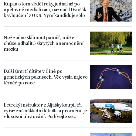
Kupka o tom věděl roky, jednal až po
opětovné medializaci, naznačil Dvořák
k vyloučení z ODS. Nyní kandiduje sólo
Než začne slábnout paměť, může
chůze odhalit 5 skrytých onemocnění
mozku
Další úmrtí dítěte v Číně po
genetických pokusech. Věc vyšla najevo
téměř po roce
Letecký instruktor z Aljašky koupil tři
vyřazená nákladní letadla a proměnil je
v luxusní ubytování. Podívejte se
dovnitř