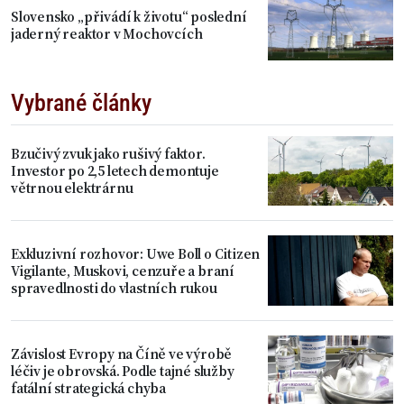
Slovensko „přivádí k životu“ poslední
jaderný reaktor v Mochovcích
Vybrané články
Bzučivý zvuk jako rušivý faktor.
Investor po 2,5 letech demontuje
větrnou elektrárnu
Exkluzivní rozhovor: Uwe Boll o Citizen
Vigilante, Muskovi, cenzuře a braní
spravedlnosti do vlastních rukou
Závislost Evropy na Číně ve výrobě
léčiv je obrovská. Podle tajné služby
fatální strategická chyba