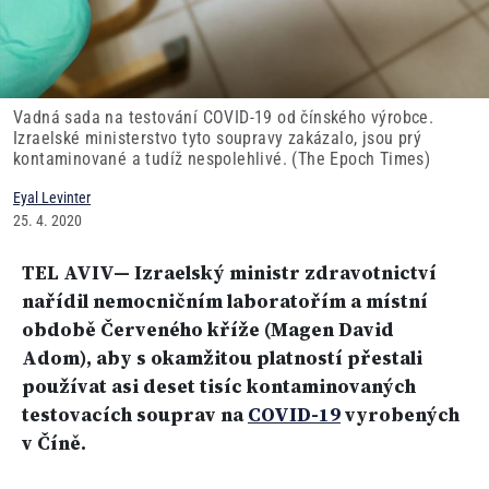
Vadná sada na testování COVID-19 od čínského výrobce.
Izraelské ministerstvo tyto soupravy zakázalo, jsou prý
kontaminované a tudíž nespolehlivé. (The Epoch Times)
Eyal Levinter
25. 4. 2020
TEL AVIV— Izraelský ministr zdravotnictví
nařídil nemocničním laboratořím a místní
obdobě Červeného kříže (Magen David
Adom), aby s okamžitou platností přestali
používat asi deset tisíc kontaminovaných
testovacích souprav na
COVID-19
vyrobených
v Číně.