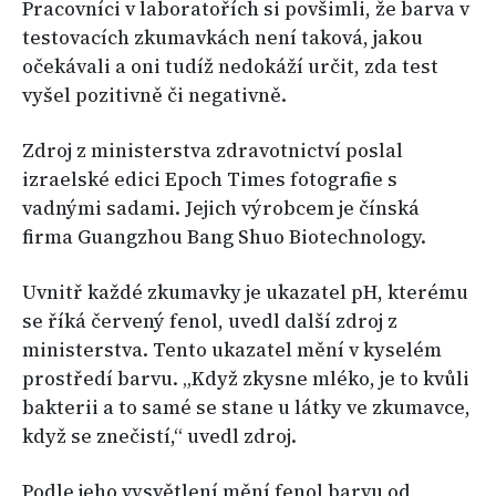
Pracovníci v laboratořích si povšimli, že barva v
testovacích zkumavkách není taková, jakou
očekávali a oni tudíž nedokáží určit, zda test
vyšel pozitivně či negativně.
Zdroj z ministerstva zdravotnictví poslal
izraelské edici Epoch Times fotografie s
vadnými sadami. Jejich výrobcem je čínská
firma Guangzhou Bang Shuo Biotechnology.
Uvnitř každé zkumavky je ukazatel pH, kterému
se říká červený fenol, uvedl další zdroj z
ministerstva. Tento ukazatel mění v kyselém
prostředí barvu. „Když zkysne mléko, je to kvůli
bakterii a to samé se stane u látky ve zkumavce,
když se znečistí,“ uvedl zdroj.
Podle jeho vysvětlení mění fenol barvu od