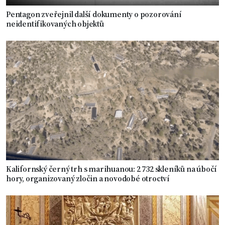
Pentagon zveřejnil další dokumenty o pozorování
neidentifikovaných objektů
Kalifornský černý trh s marihuanou: 2 732 skleníků na úbočí
hory, organizovaný zločin a novodobé otroctví