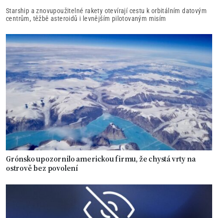
Starship a znovupoužitelné rakety otevírají cestu k orbitálním datovým
centrům, těžbě asteroidů i levnějším pilotovaným misím
Grónsko upozornilo americkou firmu, že chystá vrty na
ostrově bez povolení