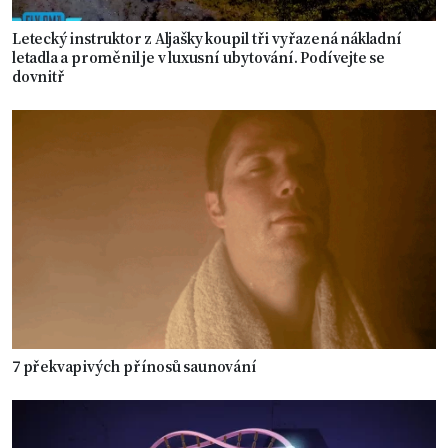
Letecký instruktor z Aljašky koupil tři vyřazená nákladní
letadla a proměnil je v luxusní ubytování. Podívejte se
dovnitř
7 překvapivých přínosů saunování