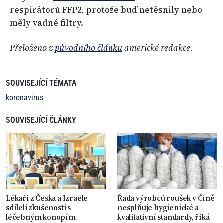
respirátorů FFP2, protože buď netěsnily nebo
měly vadné filtry.
Přeloženo z
původního článku
americké redakce.
SOUVISEJÍCÍ TÉMATA
koronavirus
SOUVISEJÍCÍ ČLÁNKY
Lékaři z Česka a Izraele
Řada výrobců roušek v Číně
sdíleli zkušenosti s
nesplňuje hygienické a
léčebným konopím
kvalitativní standardy, říká