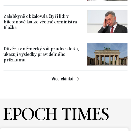
Žalobkyně obžalovala čtyři lidi v
bitcoinové kauze včetně exministra
Blažka
Důvěra v německý stát prudce klesla,
ukazují výsledky pravidelného
průzkumu
Více článků