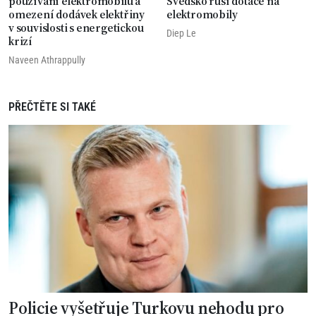
používání elektromobilů a
Švédsko ruší dotace na
omezení dodávek elektřiny
elektromobily
v souvislosti s energetickou
Diep Le
krizí
Naveen Athrappully
PŘEČTĚTE SI TAKÉ
Policie vyšetřuje Turkovu nehodu pro