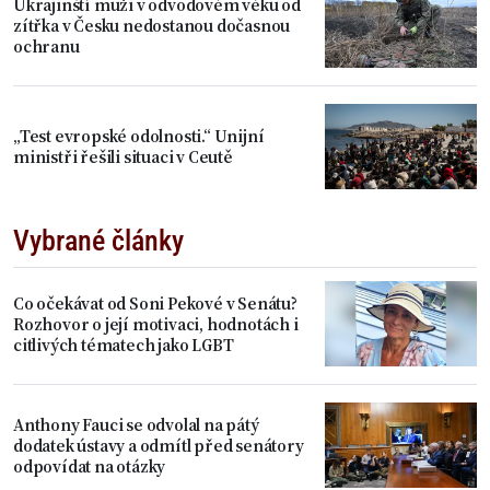
Ukrajinští muži v odvodovém věku od
zítřka v Česku nedostanou dočasnou
ochranu
„Test evropské odolnosti.“ Unijní
ministři řešili situaci v Ceutě
Vybrané články
Co očekávat od Soni Pekové v Senátu?
Rozhovor o její motivaci, hodnotách i
citlivých tématech jako LGBT
Anthony Fauci se odvolal na pátý
dodatek ústavy a odmítl před senátory
odpovídat na otázky