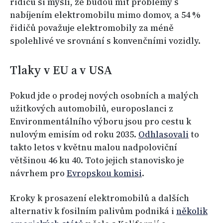
řidičů si myslí, že budou mít problémy s
nabíjením elektromobilu mimo domov, a 54 %
řidičů považuje elektromobily za méně
spolehlivé ve srovnání s konvenčními vozidly.
Tlaky v EU a v USA
Pokud jde o prodej nových osobních a malých
užitkových automobilů, europoslanci z
Environmentálního výboru jsou pro cestu k
nulovým emisím od roku 2035.
Odhlasovali
to
takto letos v květnu malou nadpoloviční
většinou 46 ku 40. Toto jejich stanovisko je
návrhem pro
Evropskou komisi
.
Kroky k prosazení elektromobilů a dalších
alternativ k fosilním palivům podniká i
několik