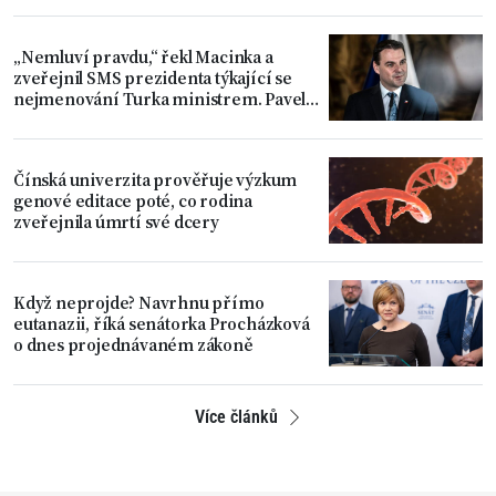
„Nemluví pravdu,“ řekl Macinka a
zveřejnil SMS prezidenta týkající se
nejmenování Turka ministrem. Pavel
považuje věc za uzavřenou
Čínská univerzita prověřuje výzkum
genové editace poté, co rodina
zveřejnila úmrtí své dcery
Když neprojde? Navrhnu přímo
eutanazii, říká senátorka Procházková
o dnes projednávaném zákoně
Více článků