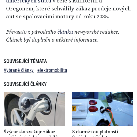
amerických států
v čele s Kalifornií a
Oregonem, které schválily zákaz prodeje nových
aut se spalovacími motory od roku 2035.
Převzato z původního
člán
k
u
newyorské redakce.
Článek byl doplněn o některé informace.
SOUVISEJÍCÍ TÉMATA
Vybrané články
elektromobilita
SOUVISEJÍCÍ ČLÁNKY
Švýcarsko zvažuje zákaz
S okamžitou platností: