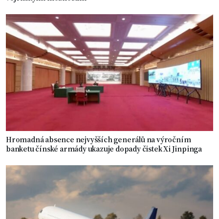
Hromadná absence nejvyšších generálů na výročním
banketu čínské armády ukazuje dopady čistek Xi Jinpinga