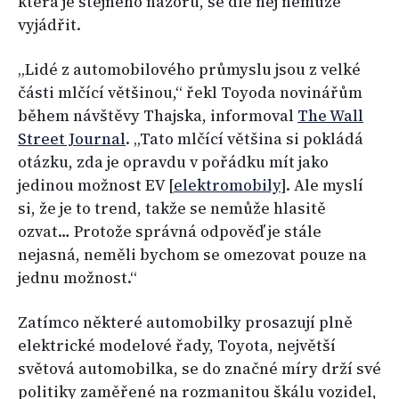
která je stejného názoru, se dle něj nemůže
vyjádřit.
„Lidé z automobilového průmyslu jsou z velké
části mlčící většinou,“ řekl Toyoda novinářům
během návštěvy Thajska, informoval
The Wall
Street Journal
. „Tato mlčící většina si pokládá
otázku, zda je opravdu v pořádku mít jako
jedinou možnost EV [
elektromobily
]. Ale myslí
si, že je to trend, takže se nemůže hlasitě
ozvat… Protože správná odpověď je stále
nejasná, neměli bychom se omezovat pouze na
jednu možnost.“
Zatímco některé automobilky prosazují plně
elektrické modelové řady, Toyota, největší
světová automobilka, se do značné míry drží své
politiky zaměřené na rozmanitou škálu vozidel,