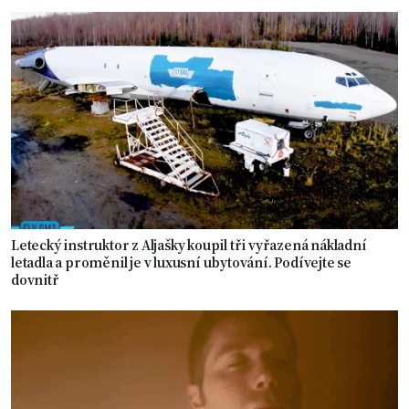
Letecký instruktor z Aljašky koupil tři vyřazená nákladní
letadla a proměnil je v luxusní ubytování. Podívejte se
dovnitř