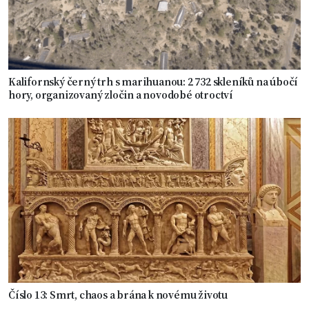
Kalifornský černý trh s marihuanou: 2 732 skleníků na úbočí
hory, organizovaný zločin a novodobé otroctví
Číslo 13: Smrt, chaos a brána k novému životu