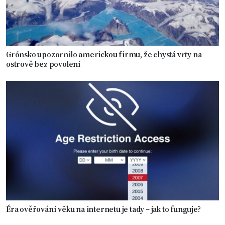
Grónsko upozornilo americkou firmu, že chystá vrty na
ostrově bez povolení
Éra ověřování věku na internetu je tady – jak to funguje?