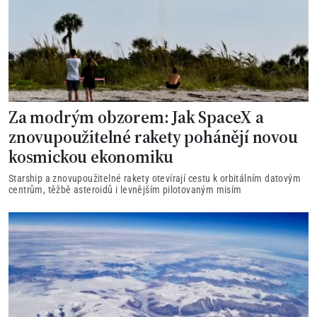
Za modrým obzorem: Jak SpaceX a
znovupoužitelné rakety pohánějí novou
kosmickou ekonomiku
Starship a znovupoužitelné rakety otevírají cestu k orbitálním datovým
centrům, těžbě asteroidů i levnějším pilotovaným misím