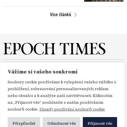
Více článků
O NÁS
REDAKCE
PŘEDPLATNÉ
PODPORA
Vážíme si vašeho soukromí
DARUJTE
KONTAKT
TISKOVÉ ZPRÁVY
GDPR
Soubory cookie používáme k vylepšení vašeho zážitku z
OBCHODNÍ PODMÍNKY
prohlížení, zobrazování personalizovaných reklam
nebo obsahu a k analýze naší návštěvnosti. Kliknutím
na „Přijmout vše“ souhlasíte s naším používáním
Copyright Epoch Times ČR © 2000-2026
souborů cookie.
Zásady používání souborů cookie
Všechna práva vyhrazena. Publikování nebo další šíření zpráv a fotografií ze zdrojů
Profimedia, Getty Images a Envato je bez předchozího písemného souhlasu těchto
Přizpůsobit
Odmítnout vše
Přijmout vše
agentur porušením autorského zákona.