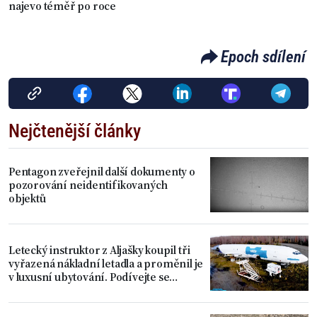
najevo téměř po roce
Epoch sdílení
Nejčtenější články
Pentagon zveřejnil další dokumenty o
pozorování neidentifikovaných
objektů
Letecký instruktor z Aljašky koupil tři
vyřazená nákladní letadla a proměnil je
v luxusní ubytování. Podívejte se
dovnitř