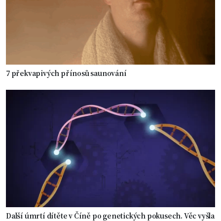
7 překvapivých přínosů saunování
Další úmrtí dítěte v Číně po genetických pokusech. Věc vyšla