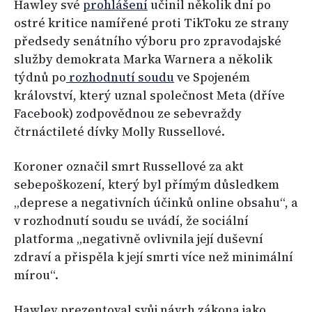
Hawley své
prohlášení
učinil několik dní po
ostré kritice namířené proti TikToku ze strany
předsedy senátního výboru pro zpravodajské
služby demokrata Marka Warnera a několik
týdnů po
rozhodnutí soudu
ve Spojeném
království, který uznal společnost Meta (dříve
Facebook) zodpovědnou ze sebevraždy
čtrnáctileté dívky Molly Russellové.
Koroner označil smrt Russellové za akt
sebepoškození, který byl přímým důsledkem
„deprese a negativních účinků online obsahu“, a
v rozhodnutí soudu se uvádí, že sociální
platforma „negativně ovlivnila její duševní
zdraví a přispěla k její smrti více než minimální
mírou“.
Hawley prezentoval svůj návrh zákona jako