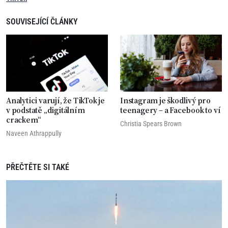
SOUVISEJÍCÍ ČLÁNKY
Analytici varují, že TikTok je
Instagram je škodlivý pro
v podstatě „digitálním
teenagery – a Facebook to ví
crackem“
Christia Spears Brown
Naveen Athrappully
PŘEČTĚTE SI TAKÉ