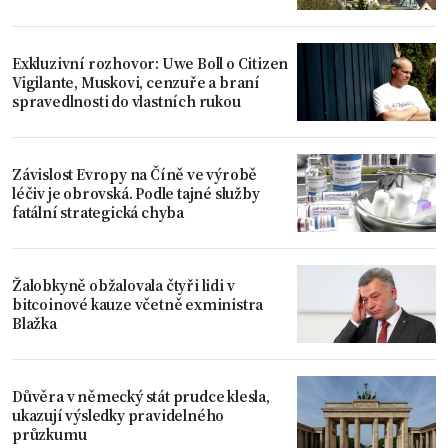
Exkluzivní rozhovor: Uwe Boll o Citizen
Vigilante, Muskovi, cenzuře a braní
spravedlnosti do vlastních rukou
Závislost Evropy na Číně ve výrobě
léčiv je obrovská. Podle tajné služby
fatální strategická chyba
Žalobkyně obžalovala čtyři lidi v
bitcoinové kauze včetně exministra
Blažka
Důvěra v německý stát prudce klesla,
ukazují výsledky pravidelného
průzkumu