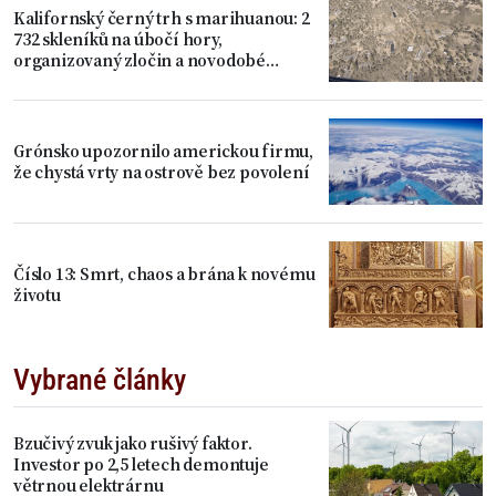
Kalifornský černý trh s marihuanou: 2
732 skleníků na úbočí hory,
organizovaný zločin a novodobé
otroctví
Grónsko upozornilo americkou firmu,
že chystá vrty na ostrově bez povolení
Číslo 13: Smrt, chaos a brána k novému
životu
Vybrané články
Bzučivý zvuk jako rušivý faktor.
Investor po 2,5 letech demontuje
větrnou elektrárnu