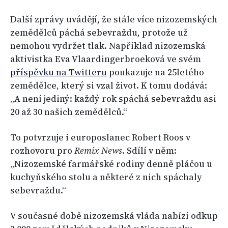
Další zprávy uvádějí, že stále více nizozemských
zemědělců páchá sebevraždu, protože už
nemohou vydržet tlak. Například nizozemská
aktivistka Eva Vlaardingerbroeková ve svém
příspěvku na Twitteru
poukazuje na 25letého
zemědělce, který si vzal život. K tomu dodává:
„A není jediný: každý rok spáchá sebevraždu asi
20 až 30 našich zemědělců.“
To potvrzuje i europoslanec Robert Roos v
rozhovoru pro
Remix News
. Sdílí v něm:
„Nizozemské farmářské rodiny denně pláčou u
kuchyňského stolu a některé z nich spáchaly
sebevraždu.“
V současné době nizozemská vláda nabízí odkup