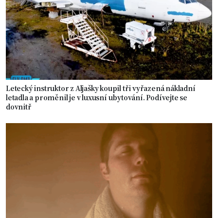
Letecký instruktor z Aljašky koupil tři vyřazená nákladní
letadla a proměnil je v luxusní ubytování. Podívejte se
dovnitř