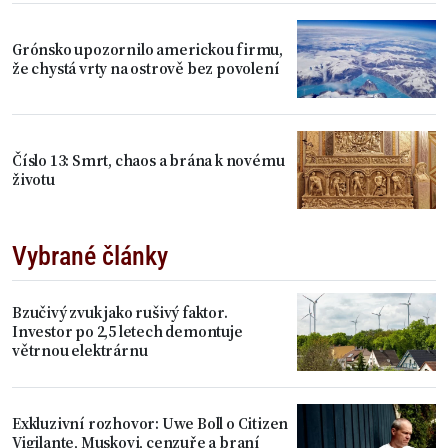
Grónsko upozornilo americkou firmu,
že chystá vrty na ostrově bez povolení
Číslo 13: Smrt, chaos a brána k novému
životu
Vybrané články
Bzučivý zvuk jako rušivý faktor.
Investor po 2,5 letech demontuje
větrnou elektrárnu
Exkluzivní rozhovor: Uwe Boll o Citizen
Vigilante, Muskovi, cenzuře a braní