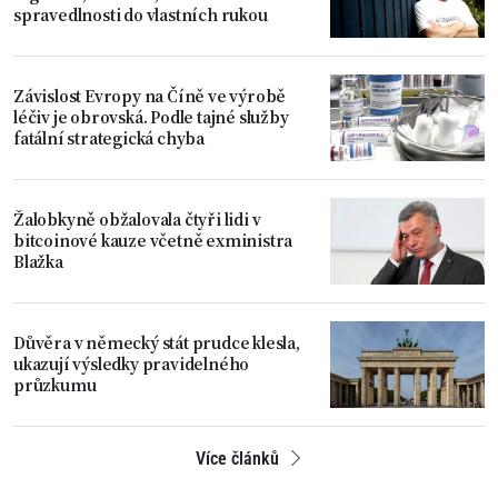
spravedlnosti do vlastních rukou
Závislost Evropy na Číně ve výrobě
léčiv je obrovská. Podle tajné služby
fatální strategická chyba
Žalobkyně obžalovala čtyři lidi v
bitcoinové kauze včetně exministra
Blažka
Důvěra v německý stát prudce klesla,
ukazují výsledky pravidelného
průzkumu
Více článků