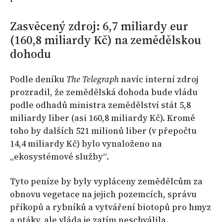
Zasvěcený zdroj: 6,7 miliardy eur
(160,8 miliardy Kč) na zemědělskou
dohodu
Podle deníku
The Telegraph
navíc interní zdroj
prozradil, že zemědělská dohoda bude vládu
podle odhadů ministra zemědělství stát 5,8
miliardy liber (asi 160,8 miliardy Kč). Kromě
toho by dalších 521 milionů liber (v přepočtu
14,4 miliardy Kč) bylo vynaloženo na
„ekosystémové služby“.
Tyto peníze by byly vypláceny zemědělcům za
obnovu vegetace na jejich pozemcích, správu
příkopů a rybníků a vytváření biotopů pro hmyz
a ptáky, ale vláda je zatím neschválila.