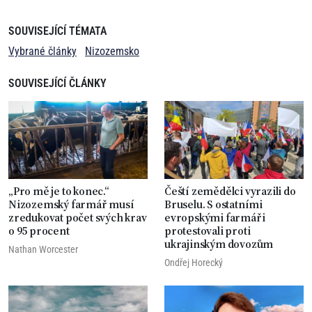
SOUVISEJÍCÍ TÉMATA
Vybrané články
Nizozemsko
SOUVISEJÍCÍ ČLÁNKY
„Pro mě je to konec.“
Čeští zemědělci vyrazili do
Nizozemský farmář musí
Bruselu. S ostatními
zredukovat počet svých krav
evropskými farmáři
o 95 procent
protestovali proti
ukrajinským dovozům
Nathan Worcester
Ondřej Horecký