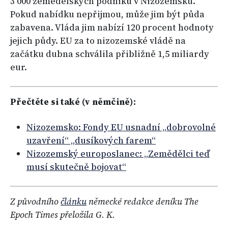
3 000 zemědělských podniků v Nizozemsku.
Pokud nabídku nepřijmou, může jim být půda
zabavena. Vláda jim nabízí 120 procent hodnoty
jejich půdy. EU za to nizozemské vládě na
začátku dubna schválila přibližně 1,5 miliardy
eur.
Přečtěte si také (v němčině):
Nizozemsko: Fondy EU usnadní „dobrovolné
uzavření“ „dusíkových farem“
Nizozemský europoslanec: „Zemědělci teď
musí skutečně bojovat“
Z původního
článku
německé redakce deníku The
Epoch Times přeložila G. K.