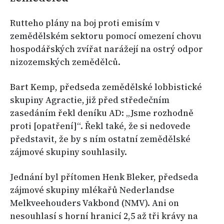
Rutteho plány na boj proti emisím v
zemědělském sektoru pomocí omezení chovu
hospodářských zvířat narážejí na ostrý odpor
nizozemských zemědělců.
Bart Kemp, předseda zemědělské lobbistické
skupiny Agractie, již před středečním
zasedáním řekl deníku AD: „Jsme rozhodně
proti [opatření]“. Řekl také, že si nedovede
představit, že by s ním ostatní zemědělské
zájmové skupiny souhlasily.
Jednání byl přítomen Henk Bleker, předseda
zájmové skupiny mlékařů Nederlandse
Melkveehouders Vakbond (NMV). Ani on
nesouhlasí s horní hranicí 2,5 až tři krávy na