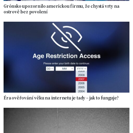
Grónsko upozornilo americkou firmu, že chystá vrty na
ostrově bez povolení
Éra ověřování věku na internetu je tady – jak to funguje?