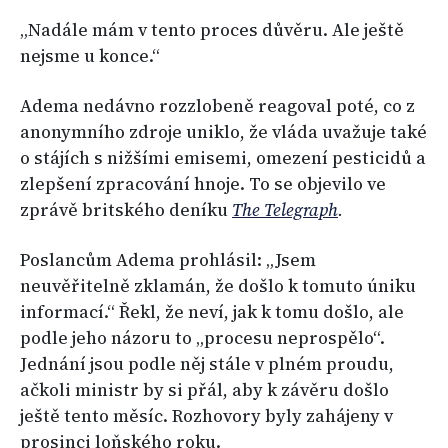
„Nadále mám v tento proces důvěru. Ale ještě
nejsme u konce.“
Adema nedávno rozzlobeně reagoval poté, co z
anonymního zdroje uniklo, že vláda uvažuje také
o stájích s nižšími emisemi, omezení pesticidů a
zlepšení zpracování hnoje. To se objevilo ve
zprávě britského deníku
The Telegraph
.
Poslancům Adema prohlásil: „Jsem
neuvěřitelně zklamán, že došlo k tomuto úniku
informací.“ Řekl, že neví, jak k tomu došlo, ale
podle jeho názoru to „procesu neprospělo“.
Jednání jsou podle něj stále v plném proudu,
ačkoli ministr by si přál, aby k závěru došlo
ještě tento měsíc. Rozhovory byly zahájeny v
prosinci loňského roku.