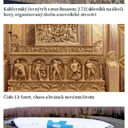
Kalifornský černý trh s marihuanou: 2 732 skleníků na úbočí
hory, organizovaný zločin a novodobé otroctví
Číslo 13: Smrt, chaos a brána k novému životu