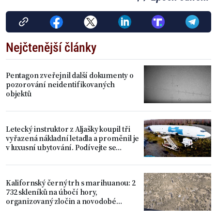
Nejčtenější články
Pentagon zveřejnil další dokumenty o
pozorování neidentifikovaných
objektů
Letecký instruktor z Aljašky koupil tři
vyřazená nákladní letadla a proměnil je
v luxusní ubytování. Podívejte se
dovnitř
Kalifornský černý trh s marihuanou: 2
732 skleníků na úbočí hory,
organizovaný zločin a novodobé
otroctví