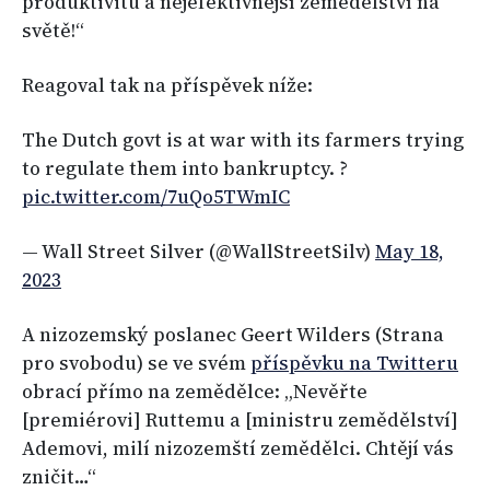
produktivitu a nejefektivnější zemědělství na
světě!“
Reagoval tak na příspěvek níže:
The Dutch govt is at war with its farmers trying
to regulate them into bankruptcy. ?
pic.twitter.com/7uQo5TWmIC
— Wall Street Silver (@WallStreetSilv)
May 18,
2023
A nizozemský poslanec Geert Wilders (Strana
pro svobodu) se ve svém
příspěvku na Twitteru
obrací přímo na zemědělce: „Nevěřte
[premiérovi] Ruttemu a [ministru zemědělství]
Ademovi, milí nizozemští zemědělci. Chtějí vás
zničit…“