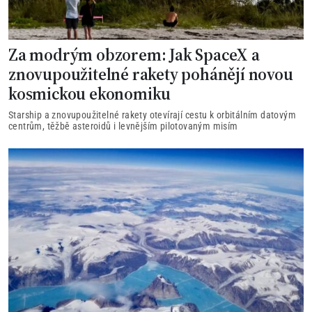
Za modrým obzorem: Jak SpaceX a
znovupoužitelné rakety pohánějí novou
kosmickou ekonomiku
Starship a znovupoužitelné rakety otevírají cestu k orbitálním datovým
centrům, těžbě asteroidů i levnějším pilotovaným misím