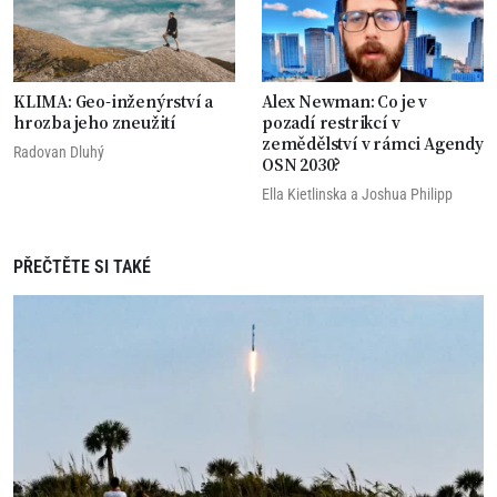
KLIMA: Geo-inženýrství a
Alex Newman: Co je v
hrozba jeho zneužití
pozadí restrikcí v
zemědělství v rámci Agendy
Radovan Dluhý
OSN 2030?
Ella Kietlinska
a
Joshua Philipp
PŘEČTĚTE SI TAKÉ