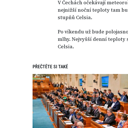
V Čechách očekávají meteoro
nejnižší noční teploty tam b
stupňů Celsia.
Po víkendu už bude polojasno
mlhy. Nejvyšší denní teploty 
Celsia.
PŘEČTĚTE SI TAKÉ