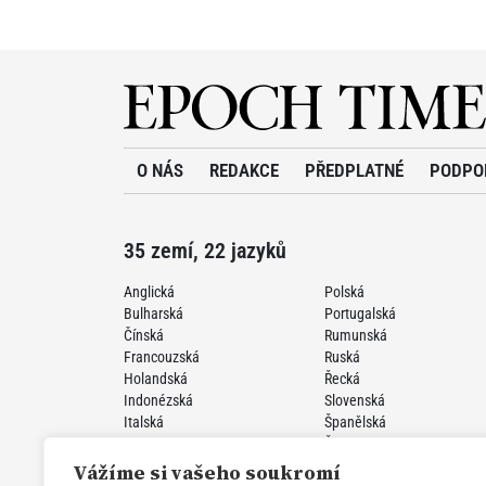
O NÁS
REDAKCE
PŘEDPLATNÉ
PODPO
35 zemí, 22 jazyků
Anglická
Polská
Bulharská
Portugalská
Čínská
Rumunská
Francouzská
Ruská
Holandská
Řecká
Indonézská
Slovenská
Italská
Španělská
Japonská
Švédská
Korejská
Turecká
Vážíme si vašeho soukromí