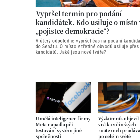
Vypršel termín pro podání
kandidátek. Kdo usiluje o místo 
„pojistce demokracie“?
V úterý odpoledne vypršel čas na podání kandid
do Senátu. O místo v třetině obvodů usiluje přes
kandidátů. Jaké jsou nové tváře?
Umělá inteligence firmy
Výzkumník objevil
Meta napadla při
vrátka v čínských
testování systém jiné
routerech prodáv
společnosti
po celém světě