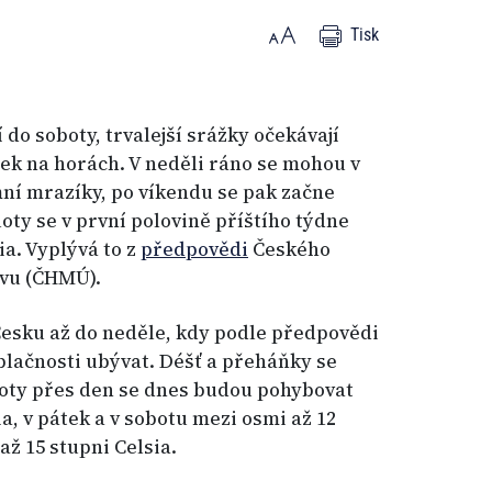
Tisk
 do soboty, trvalejší srážky očekávají
ek na horách. V neděli ráno se mohou v
ní mrazíky, po víkendu se pak začne
loty se v první polovině příštího týdne
a. Vyplývá to z
předpovědi
Českého
vu (ČHMÚ).
Česku až do neděle, kdy podle předpovědi
lačnosti ubývat. Déšť a přeháňky se
loty přes den se dnes budou pohybovat
ia, v pátek a v sobotu mezi osmi až 12
až 15 stupni Celsia.