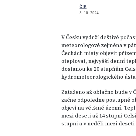
ČTK
3. 10. 2024
V Česku vydrží deštivé počasí
meteorologové zejména v pát
Čechách místy objevit přízem
oteplovat, nejvyšší denní tep
dostanou ke 20 stupňům Celsi
hydrometeorologického ústa
Zataženo až oblačno bude v 
začne odpoledne postupně ob
objeví na většině území. Tep
mezi deseti až 14 stupni Cels
stupni a v neděli mezi deseti 