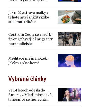
Hamásu
Jak může strava matky v
těhotenství snížit riziko
autismu u dítěte
Centrum Ceuty se vrací k
životu, zbývající migranty
honí policisté
Meditace mění mozek.
Jakým způsobem?
Vybrané články
Ve 14 letech odešla do
Ameriky. Mladá německá
tanečnice se nenechá
zastrašit Pekingem