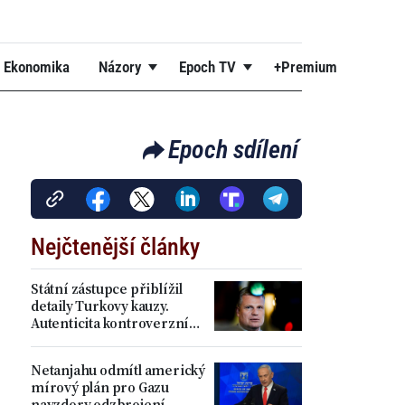
Ekonomika
Názory
Epoch TV
+Premium
Epoch sdílení
Nejčtenější články
Státní zástupce přiblížil
detaily Turkovy kauzy.
Autenticita kontroverzních
příspěvků se podle něj
prokázala
Netanjahu odmítl americký
mírový plán pro Gazu
navzdory odzbrojení