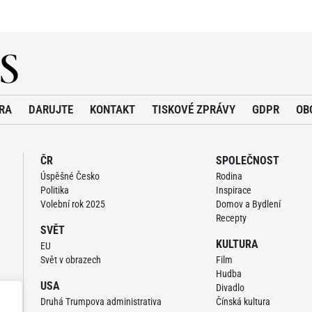
RA
DARUJTE
KONTAKT
TISKOVÉ ZPRÁVY
GDPR
OB
ČR
SPOLEČNOST
Úspěšné Česko
Rodina
Politika
Inspirace
Volební rok 2025
Domov a Bydlení
Recepty
SVĚT
KULTURA
EU
Svět v obrazech
Film
Hudba
USA
Divadlo
Druhá Trumpova administrativa
Čínská kultura