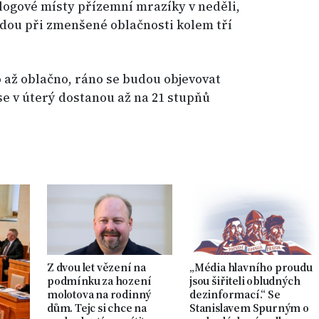
logové místy přízemní mrazíky v neděli,
udou při zmenšené oblačnosti kolem tří
 až oblačno, ráno se budou objevovat
se v úterý dostanou až na 21 stupňů
Z dvou let vězení na
„Média hlavního proudu
podmínku za hození
jsou šiřiteli obludných
molotova na rodinný
dezinformací.“ Se
dům. Tejc si chce na
Stanislavem Spurným o