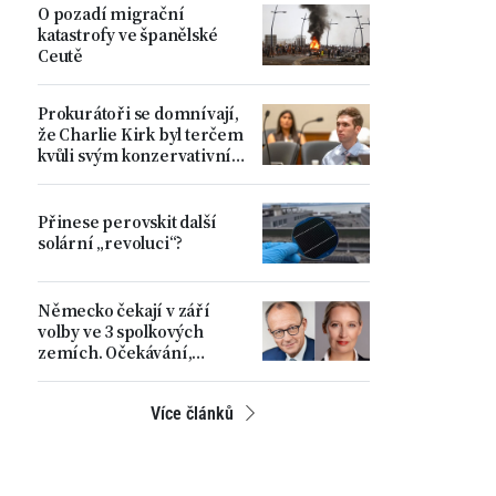
O pozadí migrační
katastrofy ve španělské
Ceutě
Prokurátoři se domnívají,
že Charlie Kirk byl terčem
kvůli svým konzervativním
názorům
Přinese perovskit další
solární „revoluci“?
Německo čekají v září
volby ve 3 spolkových
zemích. Očekávání,
rostoucí napětí a hlavní
problémy země
Více článků