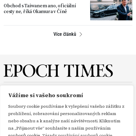
Obchod s Taiwanem ano, oficiální
cesty ne, říká Okamura v Číně
Více článků
O NÁS
REDAKCE
PŘEDPLATNÉ
PODPORA
Vážíme si vašeho soukromí
DARUJTE
KONTAKT
TISKOVÉ ZPRÁVY
GDPR
Soubory cookie používáme k vylepšení vašeho zážitku z
OBCHODNÍ PODMÍNKY
prohlížení, zobrazování personalizovaných reklam
nebo obsahu a k analýze naší návštěvnosti. Kliknutím
na „Přijmout vše“ souhlasíte s naším používáním
Copyright Epoch Times ČR © 2000-2026
souborů cookie.
Zásady používání souborů cookie