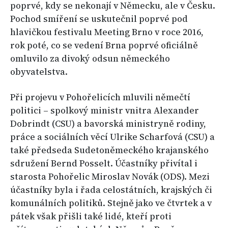
poprvé, kdy se nekonají v Německu, ale v Česku.
Pochod smíření se uskutečnil poprvé pod
hlavičkou festivalu Meeting Brno v roce 2016,
rok poté, co se vedení Brna poprvé oficiálně
omluvilo za divoký odsun německého
obyvatelstva.
Při projevu v Pohořelicích mluvili němečtí
politici – spolkový ministr vnitra Alexander
Dobrindt (CSU) a bavorská ministryně rodiny,
práce a sociálních věcí Ulrike Scharfová (CSU) a
také předseda Sudetoněmeckého krajanského
sdružení Bernd Posselt. Účastníky přivítal i
starosta Pohořelic Miroslav Novák (ODS). Mezi
účastníky byla i řada celostátních, krajských či
komunálních politiků. Stejně jako ve čtvrtek a v
pátek však přišli také lidé, kteří proti