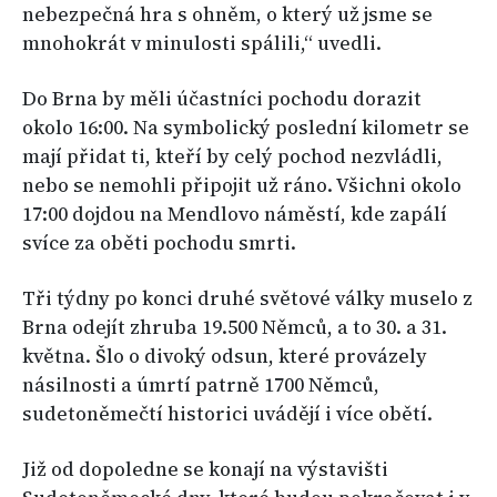
nebezpečná hra s ohněm, o který už jsme se
mnohokrát v minulosti spálili,“ uvedli.
Do Brna by měli účastníci pochodu dorazit
okolo 16:00. Na symbolický poslední kilometr se
mají přidat ti, kteří by celý pochod nezvládli,
nebo se nemohli připojit už ráno. Všichni okolo
17:00 dojdou na Mendlovo náměstí, kde zapálí
svíce za oběti pochodu smrti.
Tři týdny po konci druhé světové války muselo z
Brna odejít zhruba 19.500 Němců, a to 30. a 31.
května. Šlo o divoký odsun, které provázely
násilnosti a úmrtí patrně 1700 Němců,
sudetoněmečtí historici uvádějí i více obětí.
Již od dopoledne se konají na výstavišti