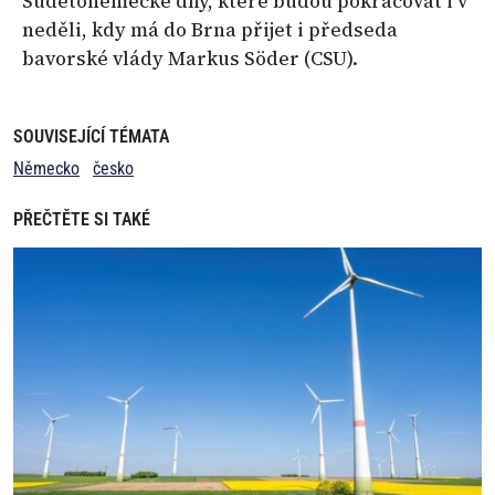
Sudetoněmecké dny, které budou pokračovat i v
neděli, kdy má do Brna přijet i předseda
bavorské vlády Markus Söder (CSU).
SOUVISEJÍCÍ TÉMATA
Německo
česko
PŘEČTĚTE SI TAKÉ