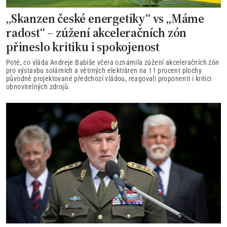
„Skanzen české energetiky“ vs „Máme
radost“ – zúžení akceleračních zón
přineslo kritiku i spokojenost
Poté, co vláda Andreje Babiše včera oznámila zúžení akceleračních zón
pro výstavbu solárních a větrných elektráren na 11 procent plochy
původně projektované předchozí vládou, reagovali proponenti i kritici
obnovitelných zdrojů.