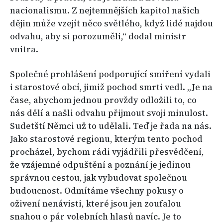
nacionalismu. Z nejtemnějších kapitol našich
dějin může vzejít něco světlého, když lidé najdou
odvahu, aby si porozuměli,“ dodal ministr
vnitra.
Společné prohlášení podporující smíření vydali
i starostové obcí, jimiž pochod smrti vedl. „Je na
čase, abychom jednou provždy odložili to, co
nás dělí a našli odvahu přijmout svoji minulost.
Sudetští Němci už to udělali. Teď je řada na nás.
Jako starostové regionu, kterým tento pochod
procházel, bychom rádi vyjádřili přesvědčení,
že vzájemné odpuštění a poznání je jedinou
správnou cestou, jak vybudovat společnou
budoucnost. Odmítáme všechny pokusy o
oživení nenávisti, které jsou jen zoufalou
snahou o pár volebních hlasů navíc. Je to