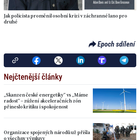
Jak policista proměnil osobní krizi v záchranné lano pro
druhé
Epoch sdílení
Nejčtenější články
„Skanzen české energetiky“ vs „Máme
radost“ – zúžení akceleračních zón
přineslo kritiku i spokojenost
Organizace spojených národů už přišla
o všechny výmluvy