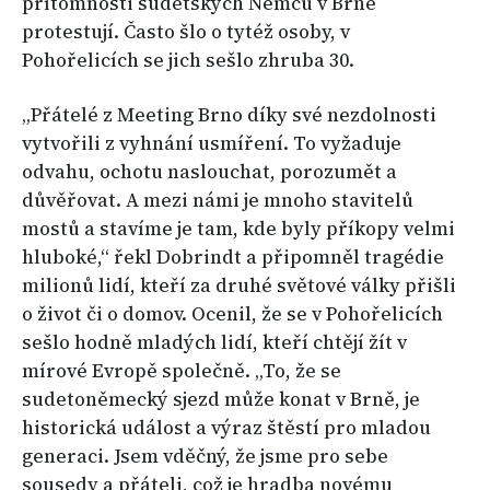
přítomnosti sudetských Němců v Brně
protestují. Často šlo o tytéž osoby, v
Pohořelicích se jich sešlo zhruba 30.
„Přátelé z Meeting Brno díky své nezdolnosti
vytvořili z vyhnání usmíření. To vyžaduje
odvahu, ochotu naslouchat, porozumět a
důvěřovat. A mezi námi je mnoho stavitelů
mostů a stavíme je tam, kde byly příkopy velmi
hluboké,“ řekl Dobrindt a připomněl tragédie
milionů lidí, kteří za druhé světové války přišli
o život či o domov. Ocenil, že se v Pohořelicích
sešlo hodně mladých lidí, kteří chtějí žít v
mírové Evropě společně. „To, že se
sudetoněmecký sjezd může konat v Brně, je
historická událost a výraz štěstí pro mladou
generaci. Jsem vděčný, že jsme pro sebe
sousedy a přáteli, což je hradba novému