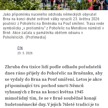
Jako připomínku nuceného odchodu německých obyvatel
Brna na konci druhé světové války vyrazili 23. května 2026
poutníci z Pohořelic na Brněnsku na Pouť smíření. Trasa vede
symbolicky „v protisměru“ z Pohořelic na Mendlovo náměstí v
Brně. Akce začala u památníku obětem odsunu v
Pohořelicích. (Profimedia)
ČTK
23. 5. 2026
Zhruba dva tisíce lidí podle odhadu pořadatelů
dnes ráno přijely do Pohořelic na Brněnsku, aby
se vydaly do Brna na Pouť smíření. Letos je akce
připomínající tzv. pochod smrti Němců
vyhnaných z Brna na konci května 1945
mimořádný tím, že se v Brně souběžně konají
Sudetoněmecké dny. V jejich 76leté tradici je to