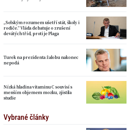
„Selským rozumem ušetří stát, školy i
rodiče.“ Vláda debatuje o zrušení
devátých tříd, proti je Plaga
Turek na prezidenta žalobu nakonec
nepodá
Nízká hladina vitaminu C souvisí s
menším objemem mozku, zjistila
studie
Vybrané články