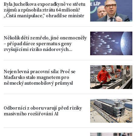
Byla Juchelkova exporadkyně ve střetu
zájmů a způsobila ztrátu 64 milionů?
„Čistá manipulace,“ ohradil se ministr
Několik dětí zemřelo, jiné onemocněly
– případ dárce spermatu s geny
zvyšujícími riziko nádorových
onemocnění
Nejen levná pracovní síla: Proč se
Maďarsko stalo magnetem pro
německý automobilový průmysl
Odborníci z oboru varují před riziky
masivního rozšiřování AI