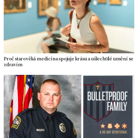
Proč starověká medicína spojuje krásu a ušlechtilé umění se
zdravím