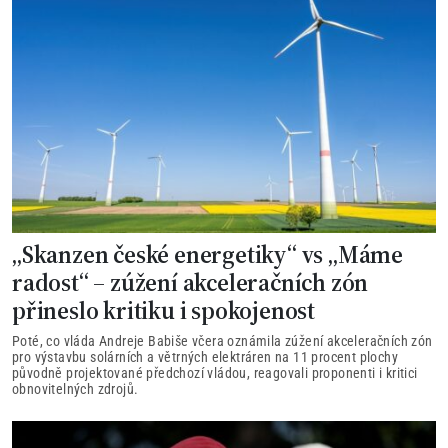
„Skanzen české energetiky“ vs „Máme
radost“ – zúžení akceleračních zón
přineslo kritiku i spokojenost
Poté, co vláda Andreje Babiše včera oznámila zúžení akceleračních zón
pro výstavbu solárních a větrných elektráren na 11 procent plochy
původně projektované předchozí vládou, reagovali proponenti i kritici
obnovitelných zdrojů.