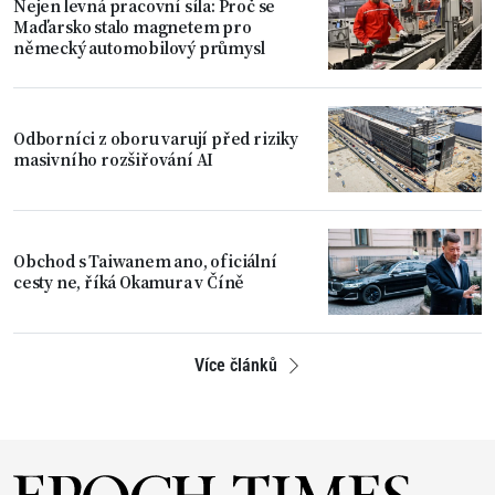
Nejen levná pracovní síla: Proč se
Maďarsko stalo magnetem pro
německý automobilový průmysl
Odborníci z oboru varují před riziky
masivního rozšiřování AI
Obchod s Taiwanem ano, oficiální
cesty ne, říká Okamura v Číně
Více článků