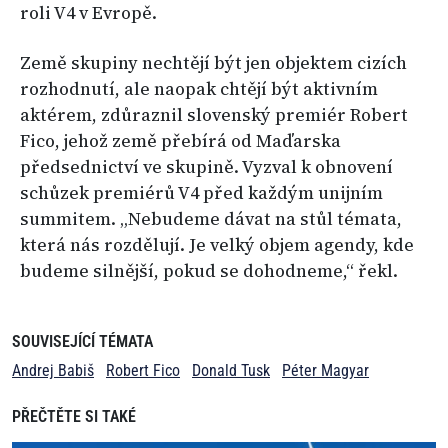
roli V4 v Evropě.
Země skupiny nechtějí být jen objektem cizích
rozhodnutí, ale naopak chtějí být aktivním
aktérem, zdůraznil slovenský premiér Robert
Fico, jehož země přebírá od Maďarska
předsednictví ve skupině. Vyzval k obnovení
schůzek premiérů V4 před každým unijním
summitem. „Nebudeme dávat na stůl témata,
která nás rozdělují. Je velký objem agendy, kde
budeme silnější, pokud se dohodneme,“ řekl.
SOUVISEJÍCÍ TÉMATA
Andrej Babiš
Robert Fico
Donald Tusk
Péter Magyar
PŘEČTĚTE SI TAKÉ