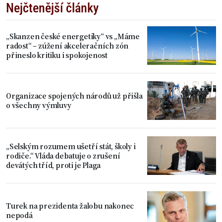
Nejčtenější články
„Skanzen české energetiky“ vs „Máme
radost“ – zúžení akceleračních zón
přineslo kritiku i spokojenost
Organizace spojených národů už přišla
o všechny výmluvy
„Selským rozumem ušetří stát, školy i
rodiče.“ Vláda debatuje o zrušení
devátých tříd, proti je Plaga
Turek na prezidenta žalobu nakonec
nepodá