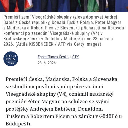
Premiéři zemí Visegrádské skupiny (zleva doprava) Andrej
Babiš z České republiky, Donald Tusk z Polska, Peter Magyar
z Maďarska a Robert Fico ze Slovenska přicházejí na tiskovou
konferenci po zasedání Visegrádské skupiny (V4) v
Královském zámku v Godolló v Maďarsku dne 23. června
2026. (Attila KISBENEDEK / AFP via Getty Images)
Epoch Times Česko
a
ČTK
23. 6. 2026
Premiéři Česka, Maďarska, Polska a Slovenska
se shodli na posílení spolupráce v rámci
Visegrádské skupiny (V4), oznámil maďarský
premiér Péter Magyar po schůzce se svými
protějšky Andrejem Babišem, Donaldem
Tuskem a Robertem Ficem na zámku v Gödöllő u
Budapešti.