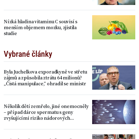
Nízká hladina vitaminu C souvisí s
menším objemem mozku, zjistila
studie
Vybrané články
Byla Juchelkova exporadkyně ve střetu
zájmů a způsobila ztrátu 64 milionů?
„Čistá manipulace,“ ohradil se ministr
Několik dětí zemřelo, jiné onemocněly
– případ dárce spermatu s geny
zvyšujícími riziko nádorových
onemocnění