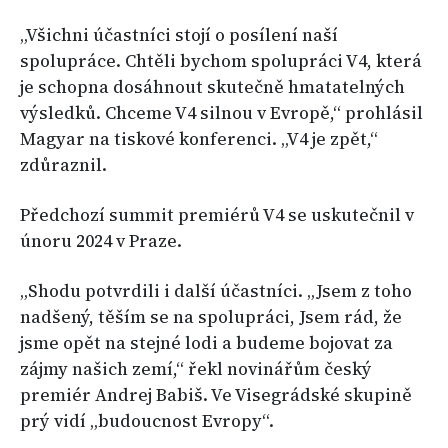
„Všichni účastníci stojí o posílení naší
spolupráce. Chtěli bychom spolupráci V4, která
je schopna dosáhnout skutečně hmatatelných
výsledků. Chceme V4 silnou v Evropě,“ prohlásil
Magyar na tiskové konferenci. „V4 je zpět,“
zdůraznil.
Předchozí summit premiérů V4 se uskutečnil v
únoru 2024 v Praze.
„Shodu potvrdili i další účastníci. „Jsem z toho
nadšený, těším se na spolupráci, Jsem rád, že
jsme opět na stejné lodi a budeme bojovat za
zájmy našich zemí,“ řekl novinářům český
premiér Andrej Babiš. Ve Visegrádské skupině
prý vidí „budoucnost Evropy“.