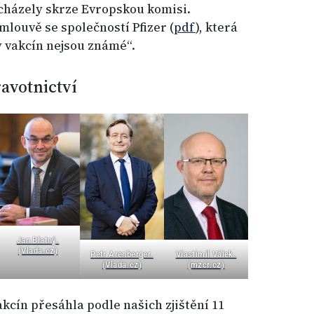
cházely skrze Evropskou komisi.
mlouvě se společností Pfizer (
pdf
), která
 vakcín nejsou známé“.
ravotnictví
Jan Blatný.
(Vlada.cz)
Petr Arenberger.
Vlastimil Válek.
(Vlada.cz)
(mzcr.cz)
cín přesáhla podle našich zjištění 11