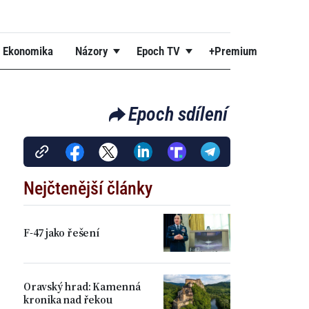
Ekonomika
Názory
Epoch TV
+Premium
Epoch sdílení
Nejčtenější články
F-47 jako řešení
Oravský hrad: Kamenná
kronika nad řekou