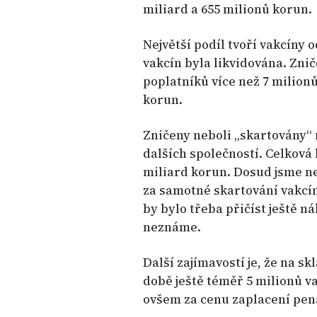
miliard a 655 milionů korun.
Největší podíl tvoří vakcíny o
vakcín byla likvidována. Zn
poplatníků více než 7 milion
korun.
Zničeny neboli „skartovány“ 
dalších společností. Celková
miliard korun. Dosud jsme nez
za samotné skartování vakcín
by bylo třeba přičíst ještě n
neznáme.
Další zajímavostí je, že na sk
době ještě téměř 5 milionů v
ovšem za cenu zaplacení pen