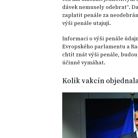
dávek nemusely odebrat“. Da
zaplatit penále za neodebrán
výši penále utajují.
Informaci o výši penále údaj
Evropského parlamentu a Rady
chtít znát výši penále, budo
účinně vymáhat.
Kolik vakcín objednal