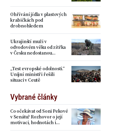
Ohřívání jídla v plastových
krabičkách pod
drobnohledem
Ukrajinští muži v
odvodovém věku od zítřka
v Česku nedostanou
dočasnou ochranu
„Test evropské odolnosti.“
Unijní ministři řešili
situaci v Ceutě
Vybrané články
Co očekávat od Soni Pekové
v Senátu? Rozhovor o její
motivaci, hodnotách i
citlivých tématech jako
LGBT