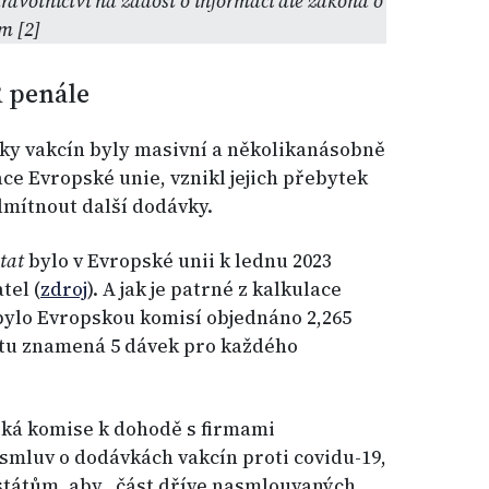
avotnictví na žádost o informaci dle zákona o
m [2]
R penále
ky vakcín byly masivní a několikanásobně
e Evropské unie, vznikl jejich přebytek
dmítnout další dodávky.
stat
bylo v Evropské unii k lednu 2023
tel (
zdroj
). A jak je patrné z kalkulace
 bylo Evropskou komisí objednáno 2,265
čtu znamená 5 dávek pro každého
ská komise k dohodě s firmami
smluv o dodávkách vakcín proti covidu-19,
státům, aby „část dříve nasmlouvaných