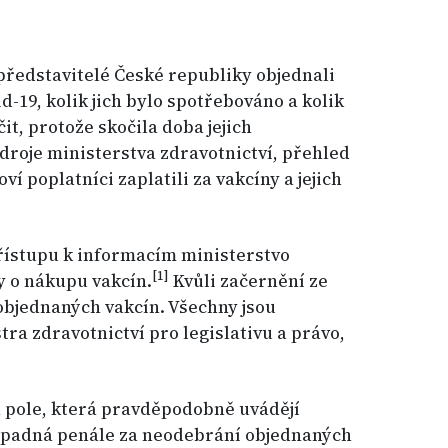
k představitelé České republiky objednali
-19, kolik jich bylo spotřebováno a kolik
it, protože skočila doba jejich
zdroje ministerstva zdravotnictví, přehled
ví poplatníci zaplatili za vakcíny a jejich
ístupu k informacím ministerstvo
[1]
y o nákupu vakcín.
Kvůli začernění ze
objednaných vakcín. Všechny jsou
a zdravotnictví pro legislativu a právo,
 pole, která pravděpodobně uvádějí
ípadná penále za neodebrání objednaných