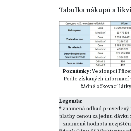
Tabulka nákupů a likv
Poznámky:
Ve sloupci Pfize
Podle získaných informací 
žádné očkovací látky
Legenda:
*
znamená odhad provedený v
platby cenou za jednu dávku
–
znamená hodnota nezjištěna