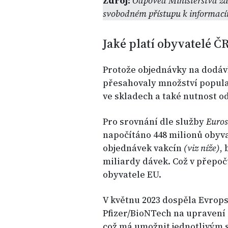
Zdroj:
Odpověď Ministerstva zdr
svobodném přístupu k informací
Jaké platí obyvatelé Č
Protože objednávky na dodáv
přesahovaly množství populac
ve skladech a také nutnost o
Pro srovnání dle služby
Euro
napočítáno 448 milionů obyva
objednávek vakcín
(viz níže)
,
miliardy dávek. Což v přepo
obyvatele EU.
V květnu 2023 dospěla Evrop
Pfizer/BioNTech na upravení 
což má umožnit jednotlivým 