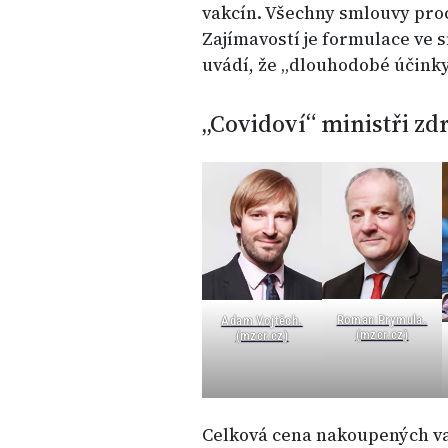
vakcín. Všechny smlouvy pro
Zajímavostí je formulace ve s
uvádí, že „dlouhodobé účinky
„Covidoví“ ministři zd
Roman Prymula.
Adam Vojtěch.
(mzcr.cz)
(mzcr.cz)
Celková cena nakoupených vak