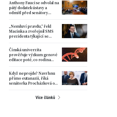
Anthony Fauci se odvolal na
pátý dodatek ústavy a
odmítl před senátory
odpovídat na otázky
„Nemluví pravdu,“ řekl
Macinka a zveřejnil SMS
prezidenta týkající se
nejmenování Turka
ministrem. Pavel považuje
Čínská univerzita
věc za uzavřenou
prověřuje výzkum genové
editace poté, co rodina
zveřejnila úmrtí své dcery
Když neprojde? Navrhnu
přímo eutanazii, říká
senátorka Procházková o
dnes projednávaném
zákoně
Více článků