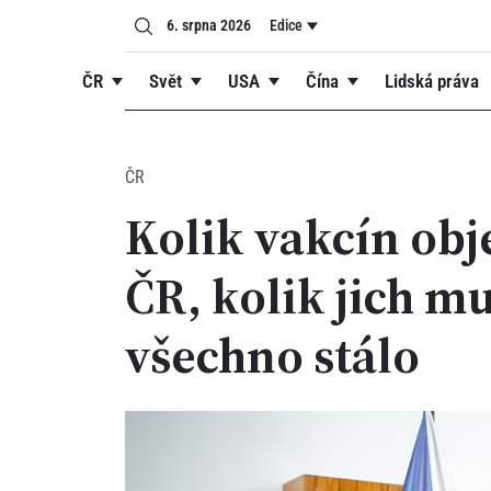
6. srpna 2026
Edice
ČR
Svět
USA
Čína
Lidská práva
ČR
Kolik vakcín obj
ČR, kolik jich mu
všechno stálo