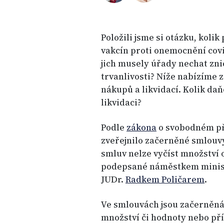
Položili jsme si otázku, koli
vakcín proti onemocnění covid
jich musely úřady nechat znič
trvanlivosti? Níže nabízíme 
nákupů a likvidací. Kolik daňo
likvidaci?
Podle
zákona
o svobodném př
zveřejnilo začerněné smlouv
smluv nelze vyčíst množství 
podepsané náměstkem ministr
JUDr.
Radkem Poličarem
.
Ve smlouvách jsou začerněná
množství či hodnoty nebo př