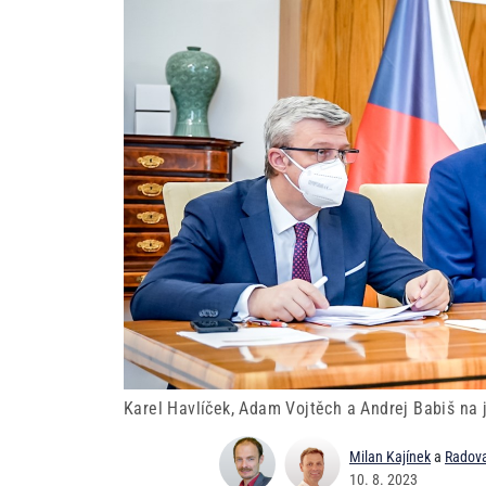
Karel Havlíček, Adam Vojtěch a Andrej Babiš na j
Milan Kajínek
a
Radova
10. 8. 2023