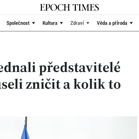
Společnost
Kultura
Zdraví
Věda a příroda
ednali představitelé
seli zničit a kolik to