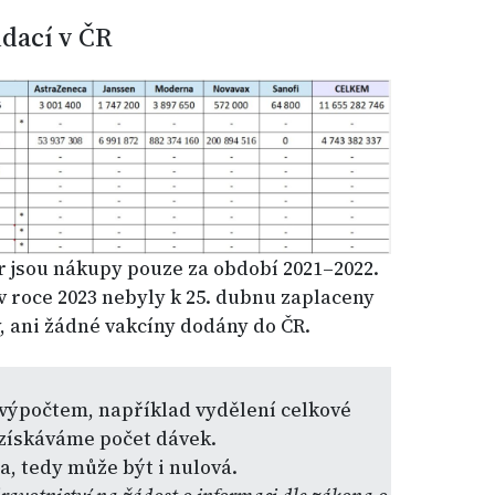
idací v ČR
r jsou nákupy pouze za období 2021–2022.
v roce 2023 nebyly k 25. dubnu zaplaceny
, ani žádné vakcíny dodány do ČR.
ýpočtem, například vydělení celkové
 získáváme počet dávek.
, tedy může být i nulová.