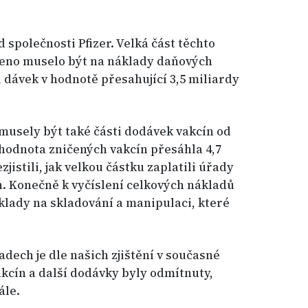
d společnosti Pfizer. Velká část těchto
ičeno muselo být na náklady daňových
ů dávek v hodnotě přesahující 3,5 miliardy
musely být také části dodávek vakcín od
 hodnota zničených vakcín přesáhla 4,7
jistili, jak velkou částku zaplatili úřady
. Konečně k vyčíslení celkových nákladů
áklady na skladování a manipulaci, které
ladech je dle našich zjištění v současné
akcín a další dodávky byly odmítnuty,
ále.