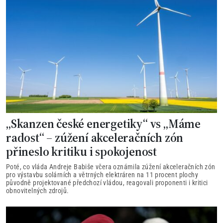
„Skanzen české energetiky“ vs „Máme
radost“ – zúžení akceleračních zón
přineslo kritiku i spokojenost
Poté, co vláda Andreje Babiše včera oznámila zúžení akceleračních zón
pro výstavbu solárních a větrných elektráren na 11 procent plochy
původně projektované předchozí vládou, reagovali proponenti i kritici
obnovitelných zdrojů.