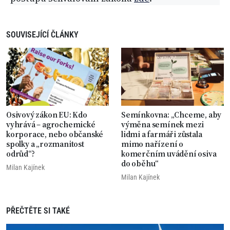
SOUVISEJÍCÍ ČLÁNKY
Osivový zákon EU: Kdo
Semínkovna: „Chceme, aby
vyhrává – agrochemické
výměna semínek mezi
korporace, nebo občanské
lidmi a farmáři zůstala
spolky a „rozmanitost
mimo nařízení o
odrůd“?
komerčním uvádění osiva
do oběhu“
Milan Kajínek
Milan Kajínek
PŘEČTĚTE SI TAKÉ