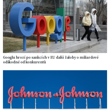
Googlu hrozí po sankcích v EU další žaloby o miliardové
odškodné od konkurentů