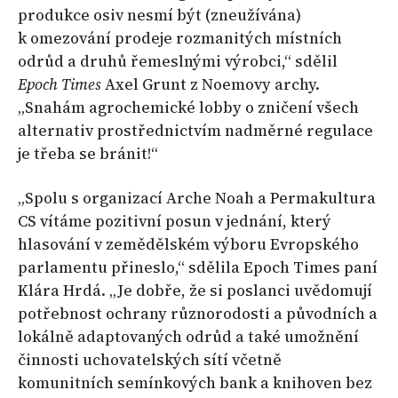
produkce osiv nesmí být (zneužívána)
k omezování prodeje rozmanitých místních
odrůd a druhů řemeslnými výrobci,“ sdělil
Epoch Times
Axel Grunt z Noemovy archy.
„Snahám agrochemické lobby o zničení všech
alternativ prostřednictvím nadměrné regulace
je třeba se bránit!“
„Spolu s organizací Arche Noah a Permakultura
CS vítáme pozitivní posun v jednání, který
hlasování v zemědělském výboru Evropského
parlamentu přineslo,“ sdělila Epoch Times paní
Klára Hrdá. „Je dobře, že si poslanci uvědomují
potřebnost ochrany různorodosti a původních a
lokálně adaptovaných odrůd a také umožnění
činnosti uchovatelských sítí včetně
komunitních semínkových bank a knihoven bez