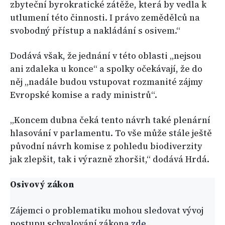
zbyteční byrokratické zátěže, která by vedla k
utlumení této činnosti. I právo zemědělců na
svobodný přístup a nakládání s osivem.“
Dodává však, že jednání v této oblasti „nejsou
ani zdaleka u konce“ a spolky očekávají, že do
něj „nadále budou vstupovat rozmanité zájmy
Evropské komise a rady ministrů“.
„Koncem dubna čeká tento návrh také plenární
hlasování v parlamentu. To vše může stále ještě
původní návrh komise z pohledu biodiverzity
jak zlepšit, tak i výrazně zhoršit,“ dodává Hrdá.
Osivový zákon
Zájemci o problematiku mohou sledovat vývoj
postupu schvalování zákona
zde
.