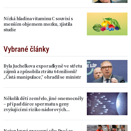
Nízká hladina vitaminu C souvisí s
menším objemem mozku, zjistila
studie
Vybrané články
Byla Juchelkova exporadkyně ve střetu
zájmů a způsobila ztrátu 64 milionů?
„Čistá manipulace,“ ohradil se ministr
Několik dětí zemřelo, jiné onemocněly
– případ dárce spermatu s geny
zvyšujícími riziko nádorových
onemocnění
Nejen levná pracovní síla: Proč se