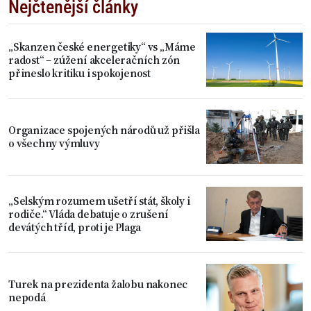
Nejčtenější články
„Skanzen české energetiky“ vs „Máme
radost“ – zúžení akceleračních zón
přineslo kritiku i spokojenost
Organizace spojených národů už přišla
o všechny výmluvy
„Selským rozumem ušetří stát, školy i
rodiče.“ Vláda debatuje o zrušení
devátých tříd, proti je Plaga
Turek na prezidenta žalobu nakonec
nepodá