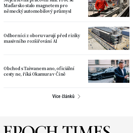
Maďarsko stalo magnetem pro
německý automobilový průmysl
Odborníci z oboru varují před riziky
masivního rozšiřování AI
Obchod s Taiwanem ano, oficiální
cesty ne, říká Okamura v Číně
Více článků