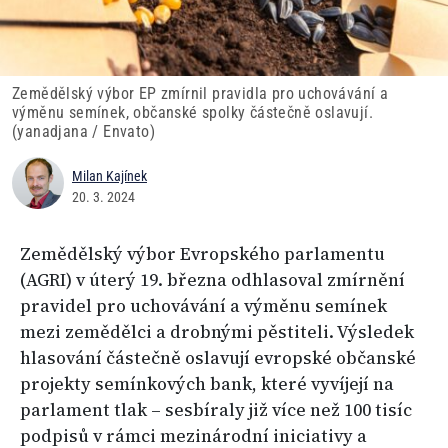
Zemědělský výbor EP zmírnil pravidla pro uchovávání a
výměnu semínek, občanské spolky částečně oslavují.
(yanadjana / Envato)
Milan Kajínek
20. 3. 2024
Zemědělský výbor Evropského parlamentu
(AGRI) v úterý 19. března odhlasoval zmírnění
pravidel pro uchovávání a výměnu semínek
mezi zemědělci a drobnými pěstiteli. Výsledek
hlasování částečně oslavují evropské občanské
projekty semínkových bank, které vyvíjejí na
parlament tlak – sesbíraly již více než 100 tisíc
podpisů v rámci mezinárodní iniciativy a