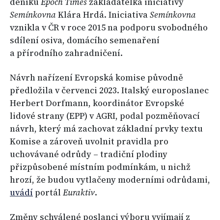
deníku
Epoch Times
zakladatelka iniciativy
Semínkovna
Klára Hrdá. Iniciativa
Semínkovna
vznikla v ČR v roce 2015 na podporu svobodného
sdílení osiva, domácího semenaření
a přírodního zahradničení.
Návrh nařízení Evropská komise původně
předložila v červenci 2023. Italský europoslanec
Herbert Dorfmann, koordinátor Evropské
lidové strany (EPP) v AGRI, podal pozměňovací
návrh, který má zachovat základní prvky textu
Komise a zároveň uvolnit pravidla pro
uchovávané odrůdy – tradiční plodiny
přizpůsobené místním podmínkám, u nichž
hrozí, že budou vytlačeny moderními odrůdami,
uvádí
portál
Euraktiv
.
Změny schválené poslanci výboru vyjímají z