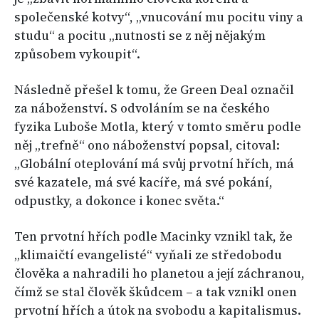
společenské kotvy“, „vnucování mu pocitu viny a
studu“ a pocitu „nutnosti se z něj nějakým
způsobem vykoupit“.
Následně přešel k tomu, že Green Deal označil
za náboženství. S odvoláním se na českého
fyzika Luboše Motla, který v tomto směru podle
něj „trefně“ ono náboženství popsal, citoval:
„Globální oteplování má svůj prvotní hřích, má
své kazatele, má své kacíře, má své pokání,
odpustky, a dokonce i konec světa.“
Ten prvotní hřích podle Macinky vznikl tak, že
„klimaičtí evangelisté“ vyňali ze středobodu
člověka a nahradili ho planetou a její záchranou,
čímž se stal člověk škůdcem – a tak vznikl onen
prvotní hřích a útok na svobodu a kapitalismus.