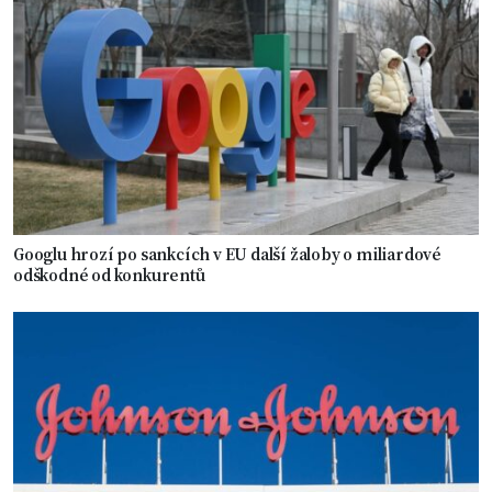
Googlu hrozí po sankcích v EU další žaloby o miliardové
odškodné od konkurentů