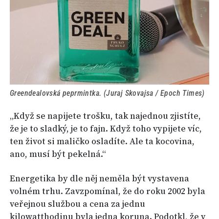
Greendealovská peprmintka. (Juraj Skovajsa / Epoch Times)
„Když se napijete trošku, tak najednou zjistíte,
že je to sladký, je to fajn. Když toho vypijete víc,
ten život si maličko osladíte. Ale ta kocovina,
ano, musí být pekelná.“
Energetika by dle něj neměla být vystavena
volném trhu. Zavzpomínal, že do roku 2002 byla
veřejnou službou a cena za jednu
kilowatthodinu byla jedna koruna. Podotkl, že v