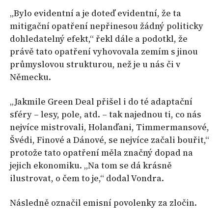
„Bylo evidentní a je doteď evidentní, že ta
mitigační opatření nepřinesou žádný politicky
dohledatelný efekt,“ řekl dále a podotkl, že
právě tato opatření vyhovovala zemím s jinou
průmyslovou strukturou, než je u nás či v
Německu.
„Jakmile Green Deal přišel i do té adaptační
sféry – lesy, pole, atd. – tak najednou ti, co nás
nejvíce mistrovali, Holanďani, Timmermansové,
Švédi, Finové a Dánové, se nejvíce začali bouřit,“
protože tato opatření měla značný dopad na
jejich ekonomiku. „Na tom se dá krásně
ilustrovat, o čem to je,“ dodal Vondra.
Následně označil emisní povolenky za zločin.