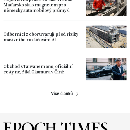
Maďarsko stalo magnetem pro
německý automobilový průmysl
Odborníci z oboru varují před riziky
masivního rozšiřování AI
Obchod s Taiwanem ano, oficiální
cesty ne, říká Okamura v Číně
Více článků