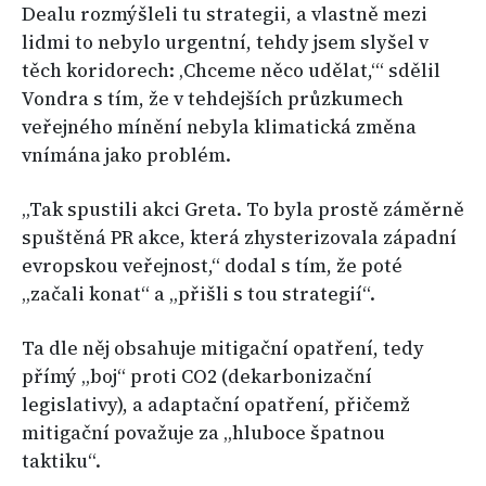
Dealu rozmýšleli tu strategii, a vlastně mezi
lidmi to nebylo urgentní, tehdy jsem slyšel v
těch koridorech: ‚Chceme něco udělat,‘“ sdělil
Vondra s tím, že v tehdejších průzkumech
veřejného mínění nebyla klimatická změna
vnímána jako problém.
„Tak spustili akci Greta. To byla prostě záměrně
spuštěná PR akce, která zhysterizovala západní
evropskou veřejnost,“ dodal s tím, že poté
„začali konat“ a „přišli s tou strategií“.
Ta dle něj obsahuje mitigační opatření, tedy
přímý „boj“ proti CO2 (dekarbonizační
legislativy), a adaptační opatření, přičemž
mitigační považuje za „hluboce špatnou
taktiku“.