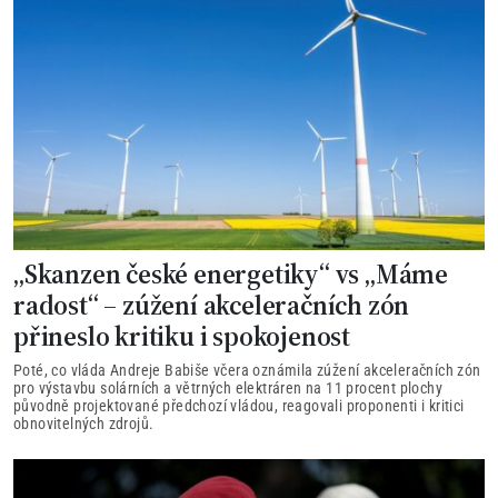
„Skanzen české energetiky“ vs „Máme
radost“ – zúžení akceleračních zón
přineslo kritiku i spokojenost
Poté, co vláda Andreje Babiše včera oznámila zúžení akceleračních zón
pro výstavbu solárních a větrných elektráren na 11 procent plochy
původně projektované předchozí vládou, reagovali proponenti i kritici
obnovitelných zdrojů.