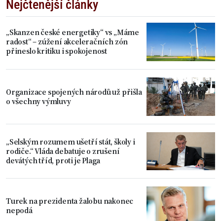
Nejčtenější články
„Skanzen české energetiky“ vs „Máme
radost“ – zúžení akceleračních zón
přineslo kritiku i spokojenost
Organizace spojených národů už přišla
o všechny výmluvy
„Selským rozumem ušetří stát, školy i
rodiče.“ Vláda debatuje o zrušení
devátých tříd, proti je Plaga
Turek na prezidenta žalobu nakonec
nepodá