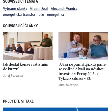
SOUVISEJÍCÍ TÉMATA
Vybrané články
Green Deal
Alexandr Vondra
energetická transformace
energetika
SOUVISEJÍCÍ ČLÁNKY
Jak dostat konzervatismus
„Už si nepamatuji, kdy jsme
do kurzu?
se reálně dívali na nějakou
investici v Evropě,“ řekl
Juraj Skovajsa
Tykač k situaci v EU
Juraj Skovajsa
PŘEČTĚTE SI TAKÉ