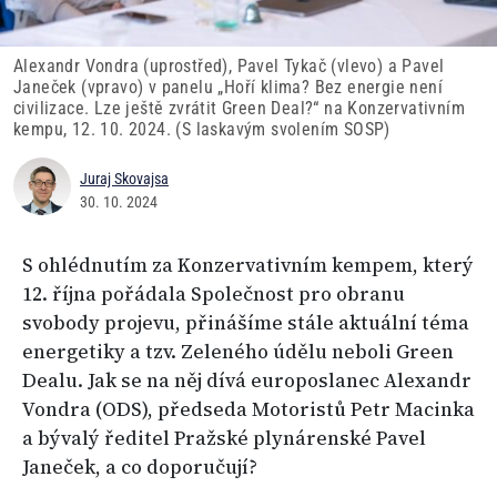
Alexandr Vondra (uprostřed), Pavel Tykač (vlevo) a Pavel
Janeček (vpravo) v panelu „Hoří klima? Bez energie není
civilizace. Lze ještě zvrátit Green Deal?“ na Konzervativním
kempu, 12. 10. 2024. (S laskavým svolením SOSP)
Juraj Skovajsa
30. 10. 2024
S ohlédnutím za Konzervativním kempem, který
12. října pořádala Společnost pro obranu
svobody projevu, přinášíme stále aktuální téma
energetiky a tzv. Zeleného údělu neboli Green
Dealu. Jak se na něj dívá europoslanec Alexandr
Vondra (ODS), předseda Motoristů Petr Macinka
a bývalý ředitel Pražské plynárenské Pavel
Janeček, a co doporučují?