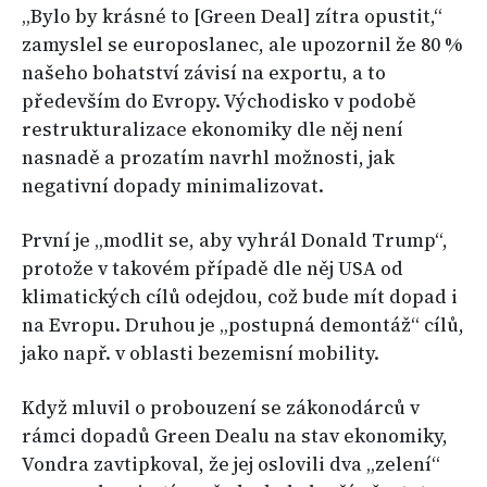
„Bylo by krásné to [Green Deal] zítra opustit,“
zamyslel se europoslanec, ale upozornil že 80 %
našeho bohatství závisí na exportu, a to
především do Evropy. Východisko v podobě
restrukturalizace ekonomiky dle něj není
nasnadě a prozatím navrhl možnosti, jak
negativní dopady minimalizovat.
První je „modlit se, aby vyhrál Donald Trump“,
protože v takovém případě dle něj USA od
klimatických cílů odejdou, což bude mít dopad i
na Evropu. Druhou je „postupná demontáž“ cílů,
jako např. v oblasti bezemisní mobility.
Když mluvil o probouzení se zákonodárců v
rámci dopadů Green Dealu na stav ekonomiky,
Vondra zavtipkoval, že jej oslovili dva „zelení“