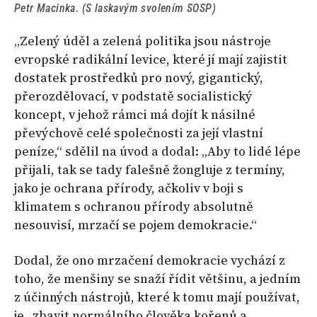
Petr Macinka. (S laskavým svolením SOSP)
„Zelený úděl a zelená politika jsou nástroje
evropské radikální levice, které jí mají zajistit
dostatek prostředků pro nový, gigantický,
přerozdělovací, v podstatě socialistický
koncept, v jehož rámci má dojít k násilné
převýchově celé společnosti za její vlastní
peníze,“ sdělil na úvod a dodal: „Aby to lidé lépe
přijali, tak se tady falešně žongluje z termíny,
jako je ochrana přírody, ačkoliv v boji s
klimatem s ochranou přírody absolutně
nesouvisí, mrzačí se pojem demokracie.“
Dodal, že ono mrzačení demokracie vychází z
toho, že menšiny se snaží řídit většinu, a jedním
z účinných nástrojů, které k tomu mají používat,
je „zbavit normálního člověka kořenů a