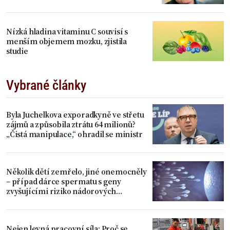
Nízká hladina vitaminu C souvisí s
menším objemem mozku, zjistila
studie
Vybrané články
Byla Juchelkova exporadkyně ve střetu
zájmů a způsobila ztrátu 64 milionů?
„Čistá manipulace,“ ohradil se ministr
Několik dětí zemřelo, jiné onemocněly
– případ dárce spermatu s geny
zvyšujícími riziko nádorových
onemocnění
Nejen levná pracovní síla: Proč se