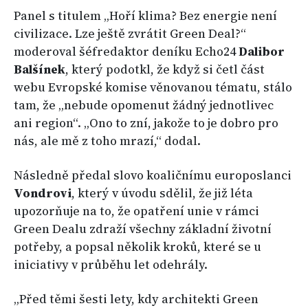
Panel s titulem „Hoří klima? Bez energie není
civilizace. Lze ještě zvrátit Green Deal?“
moderoval šéfredaktor deníku Echo24
Dalibor
Balšínek
, který podotkl, že když si četl část
webu Evropské komise věnovanou tématu, stálo
tam, že „nebude opomenut žádný jednotlivec
ani region“. „Ono to zní, jakože to je dobro pro
nás, ale mě z toho mrazí,“ dodal.
Následně předal slovo koaličnímu europoslanci
Vondrovi
, který v úvodu sdělil, že již léta
upozorňuje na to, že opatření unie v rámci
Green Dealu zdraží všechny základní životní
potřeby, a popsal několik kroků, které se u
iniciativy v průběhu let odehrály.
„Před těmi šesti lety, kdy architekti Green