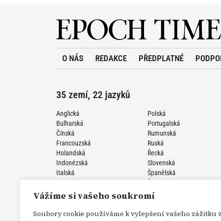
O NÁS
REDAKCE
PŘEDPLATNÉ
PODPO
35 zemí, 22 jazyků
Anglická
Polská
Bulharská
Portugalská
Čínská
Rumunská
Francouzská
Ruská
Holandská
Řecká
Indonézská
Slovenská
Italská
Španělská
Japonská
Švédská
Korejská
Turecká
Vážíme si vašeho soukromí
Německá
Ukrajinská
Perzská
Vietnamská
Soubory cookie používáme k vylepšení vašeho zážitku 