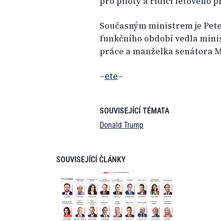
pro piloty a řídící letového p
Současným ministrem je Pet
funkčního období vedla mini
práce a manželka senátora 
–
ete
–
SOUVISEJÍCÍ TÉMATA
Donald Trump
SOUVISEJÍCÍ ČLÁNKY