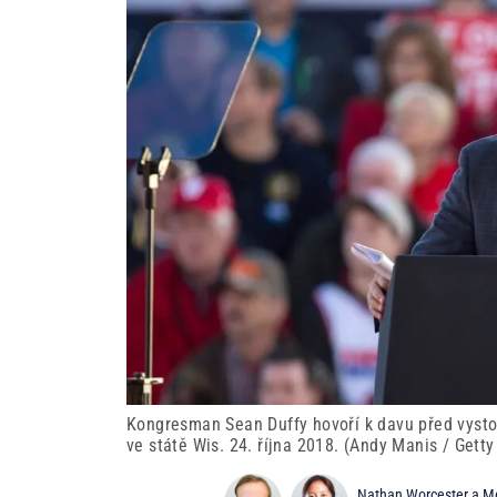
Kongresman Sean Duffy hovoří k davu před vyst
ve státě Wis. 24. října 2018. (Andy Manis / Gett
Nathan Worcester
a
Me