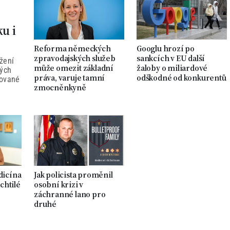
ku i
Reforma německých
Googlu hrozí po
zpravodajských služeb
sankcích v EU další
žení
může omezit základní
žaloby o miliardové
ných
práva, varuje tamní
odškodné od konkurentů
tované
zmocněnkyně
dicína
Jak policista proměnil
chtilé
osobní krizi v
záchranné lano pro
druhé