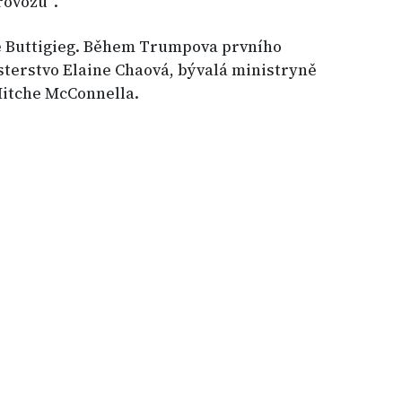
rovozu“.
e Buttigieg. Během Trumpova prvního
sterstvo Elaine Chaová, bývalá ministryně
Mitche McConnella.