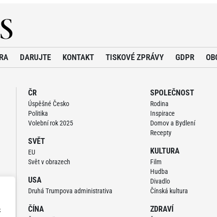
RA
DARUJTE
KONTAKT
TISKOVÉ ZPRÁVY
GDPR
OB
ČR
SPOLEČNOST
Úspěšné Česko
Rodina
Politika
Inspirace
Volební rok 2025
Domov a Bydlení
Recepty
SVĚT
KULTURA
EU
Svět v obrazech
Film
Hudba
USA
Divadlo
Druhá Trumpova administrativa
Čínská kultura
ČÍNA
ZDRAVÍ
z