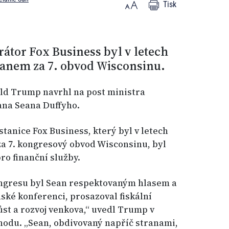
Tisk
átor Fox Business byl v letech
anem za 7. obvod Wisconsinu.
ld Trump navrhl na post ministra
na Seana Duffyho.
tanice Fox Business, který byl v letech
a 7. kongresový obvod Wisconsinu, byl
o finanční služby.
ngresu byl Sean respektovaným hlasem a
ké konferenci, prosazoval fiskální
st a rozvoj venkova,“ uvedl Trump v
hodu. „Sean, obdivovaný napříč stranami,