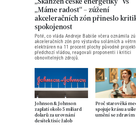
„Skanzen české energetiky“ vs
„Máme radost“ – zúžení
akceleračních zón přineslo kriti
spokojenost
Poté, co vláda Andreje Babiše včera oznámila zú
akceleračních zón pro výstavbu solárních a větr
elektráren na 11 procent plochy původně projek
předchozí vládou, reagovali proponenti i kritici
obnovitelných zdrojů.
Johnson & Johnson
Proč starověká me
zaplatí okolo 5 miliard
spojuje krásu a ušle
dolarů za urovnání
umění se zdravím
desítek tisíc žalob