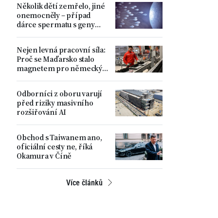
Několik dětí zemřelo, jiné
ministr
onemocněly – případ
dárce spermatu s geny
zvyšujícími riziko
nádorových onemocnění
Nejen levná pracovní síla:
Proč se Maďarsko stalo
magnetem pro německý
automobilový průmysl
Odborníci z oboru varují
před riziky masivního
rozšiřování AI
Obchod s Taiwanem ano,
oficiální cesty ne, říká
Okamura v Číně
Více článků