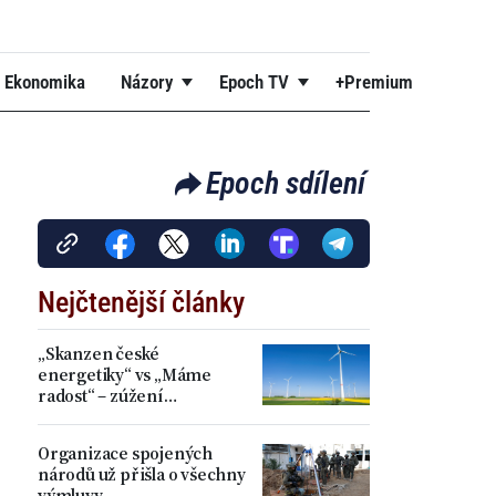
Ekonomika
Názory
Epoch TV
+Premium
Epoch sdílení
Nejčtenější články
„Skanzen české
energetiky“ vs „Máme
radost“ – zúžení
akceleračních zón přineslo
kritiku i spokojenost
Organizace spojených
národů už přišla o všechny
výmluvy