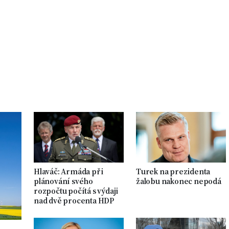
Hlaváč: Armáda při
Turek na prezidenta
plánování svého
žalobu nakonec nepodá
rozpočtu počítá s výdaji
nad dvě procenta HDP