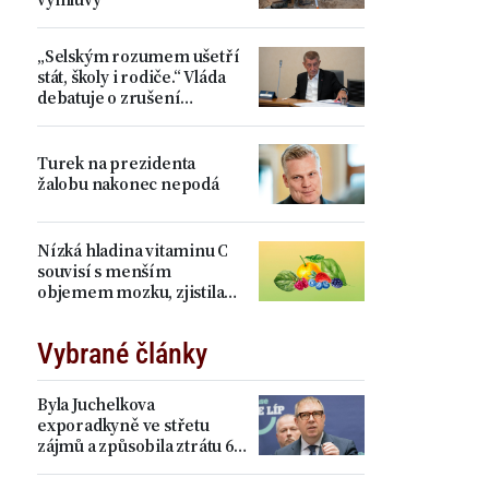
„Selským rozumem ušetří
stát, školy i rodiče.“ Vláda
debatuje o zrušení
devátých tříd, proti je Plaga
Turek na prezidenta
žalobu nakonec nepodá
Nízká hladina vitaminu C
souvisí s menším
objemem mozku, zjistila
studie
Vybrané články
Byla Juchelkova
exporadkyně ve střetu
zájmů a způsobila ztrátu 64
milionů? „Čistá
manipulace,“ ohradil se