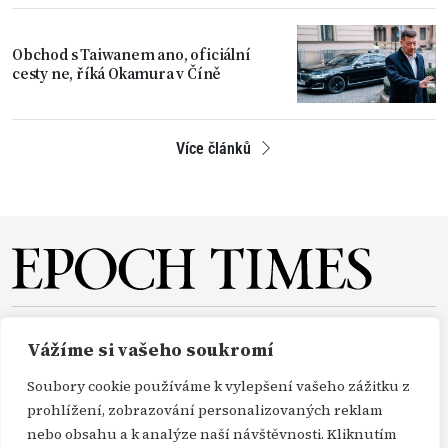
Obchod s Taiwanem ano, oficiální
cesty ne, říká Okamura v Číně
Více článků
O NÁS
REDAKCE
PŘEDPLATNÉ
PODPORA
Vážíme si vašeho soukromí
DARUJTE
KONTAKT
TISKOVÉ ZPRÁVY
GDPR
Soubory cookie používáme k vylepšení vašeho zážitku z
OBCHODNÍ PODMÍNKY
prohlížení, zobrazování personalizovaných reklam
nebo obsahu a k analýze naší návštěvnosti. Kliknutím