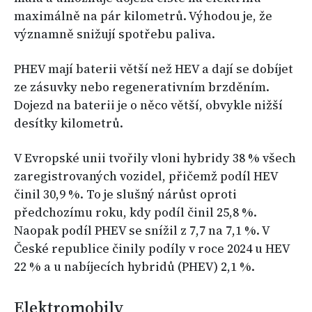
maximálně na pár kilometrů. Výhodou je, že
významně snižují spotřebu paliva.
PHEV mají baterii větší než HEV a dají se dobíjet
ze zásuvky nebo regenerativním brzděním.
Dojezd na baterii je o něco větší, obvykle nižší
desítky kilometrů.
V Evropské unii tvořily vloni hybridy 38 % všech
zaregistrovaných vozidel, přičemž podíl HEV
činil 30,9 %. To je slušný nárůst oproti
předchozímu roku, kdy podíl činil 25,8 %.
Naopak podíl PHEV se snížil z 7,7 na 7,1 %. V
České republice činily podíly v roce 2024 u HEV
22 % a u nabíjecích hybridů (PHEV) 2,1 %.
Elektromobily