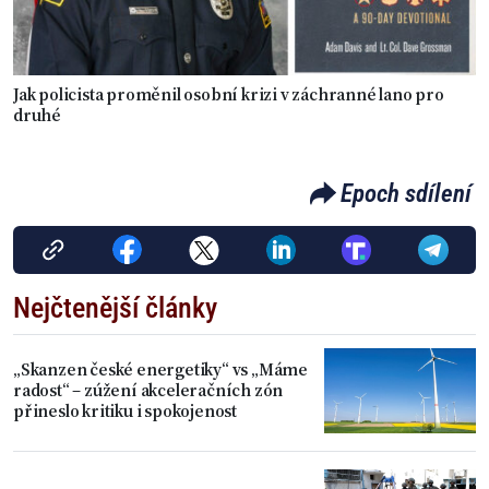
Jak policista proměnil osobní krizi v záchranné lano pro
druhé
Epoch sdílení
Nejčtenější články
„Skanzen české energetiky“ vs „Máme
radost“ – zúžení akceleračních zón
přineslo kritiku i spokojenost