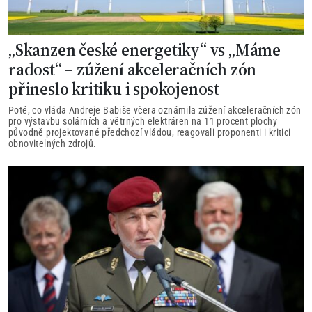
„Skanzen české energetiky“ vs „Máme
radost“ – zúžení akceleračních zón
přineslo kritiku i spokojenost
Poté, co vláda Andreje Babiše včera oznámila zúžení akceleračních zón
pro výstavbu solárních a větrných elektráren na 11 procent plochy
původně projektované předchozí vládou, reagovali proponenti i kritici
obnovitelných zdrojů.