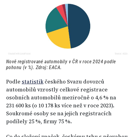
Nově registrované automobily v ČR v roce 2024 podle
pohonu (v %). Zdroj: EACA.
Podle
statistik
českého Svazu dovozců
automobilů vzrostly celkové registrace
osobních automobilů meziročně o 4,6 % na
231 600 ks (o 10 178 ks více než v roce 2023).
Soukromé osoby se na jejich registracích
podílely 25 %, firmy 75 %.
Co do složení značek, českému trhu s převahou