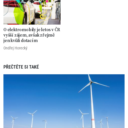
O elektromobily je letos v ČR
vyšší zájem, avšak zřejmě
jen kvůli dotacím
Ondřej Horecký
PŘEČTĚTE SI TAKÉ