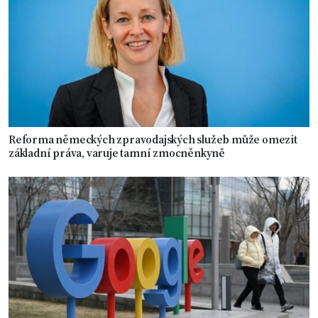
Reforma německých zpravodajských služeb může omezit
základní práva, varuje tamní zmocněnkyně