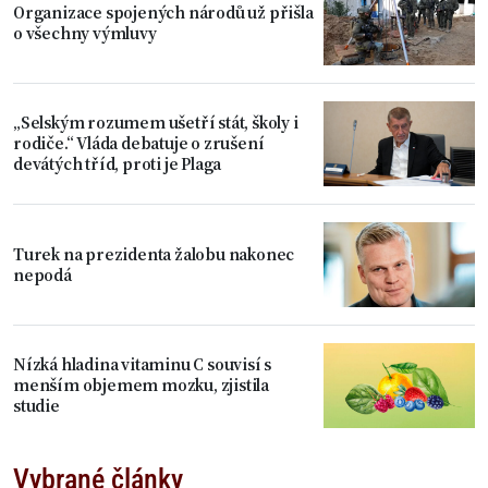
Organizace spojených národů už přišla
o všechny výmluvy
„Selským rozumem ušetří stát, školy i
rodiče.“ Vláda debatuje o zrušení
devátých tříd, proti je Plaga
Turek na prezidenta žalobu nakonec
nepodá
Nízká hladina vitaminu C souvisí s
menším objemem mozku, zjistila
studie
Vybrané články