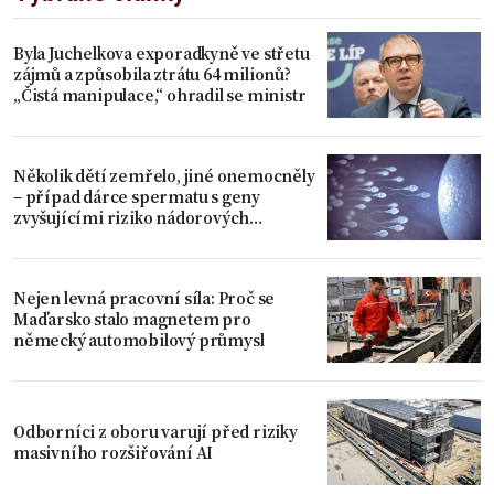
Byla Juchelkova exporadkyně ve střetu
zájmů a způsobila ztrátu 64 milionů?
„Čistá manipulace,“ ohradil se ministr
Několik dětí zemřelo, jiné onemocněly
– případ dárce spermatu s geny
zvyšujícími riziko nádorových
onemocnění
Nejen levná pracovní síla: Proč se
Maďarsko stalo magnetem pro
německý automobilový průmysl
Odborníci z oboru varují před riziky
masivního rozšiřování AI