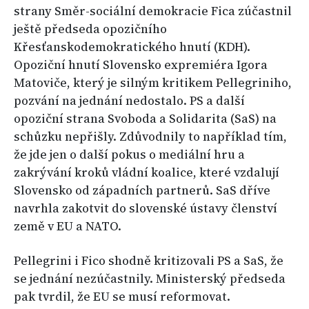
strany Směr-sociální demokracie Fica zúčastnil
ještě předseda opozičního
Křesťanskodemokratického hnutí (KDH).
Opoziční hnutí Slovensko expremiéra Igora
Matoviče, který je silným kritikem Pellegriniho,
pozvání na jednání nedostalo. PS a další
opoziční strana Svoboda a Solidarita (SaS) na
schůzku nepřišly. Zdůvodnily to například tím,
že jde jen o další pokus o mediální hru a
zakrývání kroků vládní koalice, které vzdalují
Slovensko od západních partnerů. SaS dříve
navrhla zakotvit do slovenské ústavy členství
země v EU a NATO.
Pellegrini i Fico shodně kritizovali PS a SaS, že
se jednání nezúčastnily. Ministerský předseda
pak tvrdil, že EU se musí reformovat.