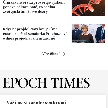
Čínská univerzita prověřuje výzkum
genové editace poté, co rodina
zveřejnila úmrtí své dcery
Když neprojde? Navrhnu přímo
eutanazii, říká senátorka Procházková
o dnes projednávaném zákoně
Více článků
O NÁS
REDAKCE
PŘEDPLATNÉ
PODPORA
Vážíme si vašeho soukromí
DARUJTE
KONTAKT
TISKOVÉ ZPRÁVY
GDPR