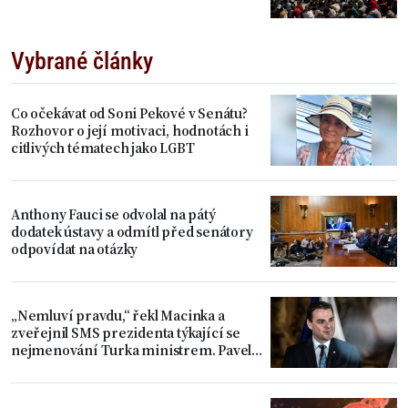
Vybrané články
Co očekávat od Soni Pekové v Senátu?
Rozhovor o její motivaci, hodnotách i
citlivých tématech jako LGBT
Anthony Fauci se odvolal na pátý
dodatek ústavy a odmítl před senátory
odpovídat na otázky
„Nemluví pravdu,“ řekl Macinka a
zveřejnil SMS prezidenta týkající se
nejmenování Turka ministrem. Pavel
považuje věc za uzavřenou