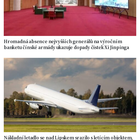
Hromadná absence nejvyšších generálů na výročním
banketu čínské armády ukazuje dopady čistek Xi Jinpinga
Nákladní letadlo se nad Lipskem srazilo s letícím objektem,