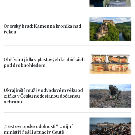
Oravský hrad: Kamenná kronika nad
řekou
Ohřívání jídla v plastových krabičkách
pod drobnohledem
Ukrajinští muži v odvodovém věku od
zítřka v Česku nedostanou dočasnou
ochranu
„Test evropské odolnosti.“ Unijní
ministři řešili situaci v Ceutě