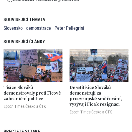
SOUVISEJÍCÍ TÉMATA
Slovensko
demonstrace
Peter Pellegrini
SOUVISEJÍCÍ ČLÁNKY
Tisíce Slováků
Desetitisíce Slováků
demonstrovaly proti Ficově
demonstrují za
zahraniční politice
proevropské směřování,
vyzývají Fica k rezignaci
Epoch Times Česko
a
ČTK
Epoch Times Česko
a
ČTK
PŘEČTĚTE SI TAKÉ