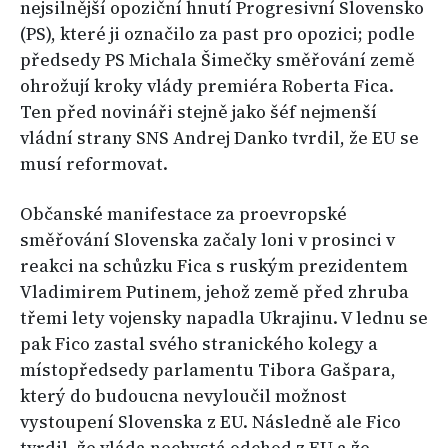
nejsilnější opoziční hnutí Progresivní Slovensko
(PS), které ji označilo za past pro opozici; podle
předsedy PS Michala Šimečky směřování země
ohrožují kroky vlády premiéra Roberta Fica.
Ten před novináři stejně jako šéf nejmenší
vládní strany SNS Andrej Danko tvrdil, že EU se
musí reformovat.
Občanské manifestace za proevropské
směřování Slovenska začaly loni v prosinci v
reakci na schůzku Fica s ruským prezidentem
Vladimirem Putinem, jehož země před zhruba
třemi lety vojensky napadla Ukrajinu. V lednu se
pak Fico zastal svého stranického kolegy a
místopředsedy parlamentu Tibora Gašpara,
který do budoucna nevyloučil možnost
vystoupení Slovenska z EU. Následně ale Fico
tvrdil, že vláda nechystá odchod z EU a že