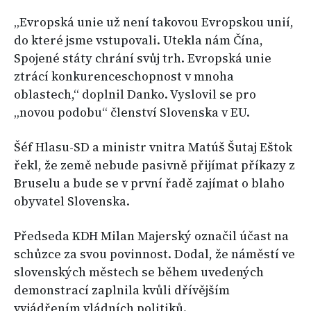
„Evropská unie už není takovou Evropskou unií,
do které jsme vstupovali. Utekla nám Čína,
Spojené státy chrání svůj trh. Evropská unie
ztrácí konkurenceschopnost v mnoha
oblastech,“ doplnil Danko. Vyslovil se pro
„novou podobu“ členství Slovenska v EU.
Šéf Hlasu-SD a ministr vnitra Matúš Šutaj Eštok
řekl, že země nebude pasivně přijímat příkazy z
Bruselu a bude se v první řadě zajímat o blaho
obyvatel Slovenska.
Předseda KDH Milan Majerský označil účast na
schůzce za svou povinnost. Dodal, že náměstí ve
slovenských městech se během uvedených
demonstrací zaplnila kvůli dřívějším
vyjádřením vládních politiků.