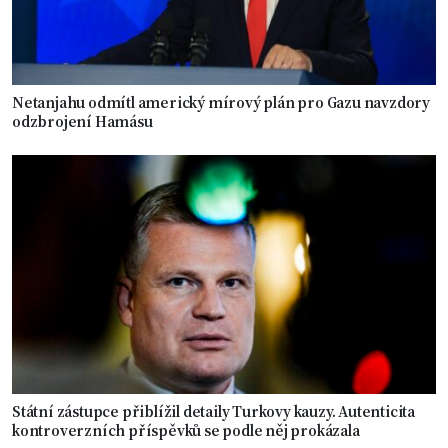
Netanjahu odmítl americký mírový plán pro Gazu navzdory
odzbrojení Hamásu
Státní zástupce přiblížil detaily Turkovy kauzy. Autenticita
kontroverzních příspěvků se podle něj prokázala