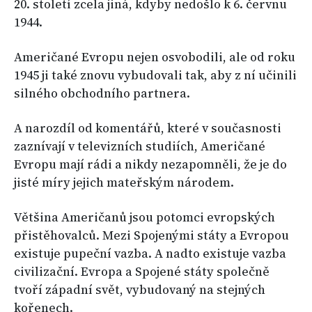
20. století zcela jiná, kdyby nedošlo k 6. červnu
1944.
Američané Evropu nejen osvobodili, ale od roku
1945 ji také znovu vybudovali tak, aby z ní učinili
silného obchodního partnera.
A narozdíl od komentářů, které v současnosti
zaznívají v televizních studiích, Američané
Evropu mají rádi a nikdy nezapomněli, že je do
jisté míry jejich mateřským národem.
Většina Američanů jsou potomci evropských
přistěhovalců. Mezi Spojenými státy a Evropou
existuje pupeční vazba. A nadto existuje vazba
civilizační. Evropa a Spojené státy společně
tvoří západní svět, vybudovaný na stejných
kořenech.