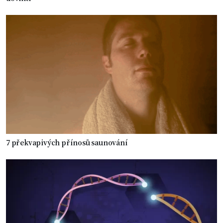
7 překvapivých přínosů saunování