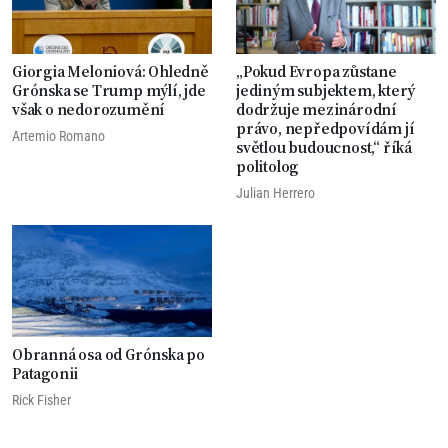
Giorgia Meloniová: Ohledně
„Pokud Evropa zůstane
Grónska se Trump mýlí, jde
jediným subjektem, který
však o nedorozumění
dodržuje mezinárodní
právo, nepředpovídám jí
Artemio Romano
světlou budoucnost,“ říká
politolog
Julian Herrero
Obranná osa od Grónska po
Patagonii
Rick Fisher