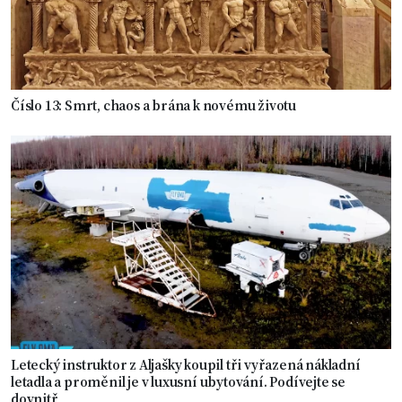
Číslo 13: Smrt, chaos a brána k novému životu
Letecký instruktor z Aljašky koupil tři vyřazená nákladní
letadla a proměnil je v luxusní ubytování. Podívejte se
dovnitř