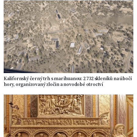
Kalifornský černý trh s marihuanou: 2 732 skleníků na úbočí
hory, organizovaný zločin a novodobé otroctví