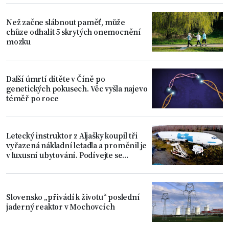
Než začne slábnout paměť, může
chůze odhalit 5 skrytých onemocnění
mozku
Další úmrtí dítěte v Číně po
genetických pokusech. Věc vyšla najevo
téměř po roce
Letecký instruktor z Aljašky koupil tři
vyřazená nákladní letadla a proměnil je
v luxusní ubytování. Podívejte se
dovnitř
Slovensko „přivádí k životu“ poslední
jaderný reaktor v Mochovcích