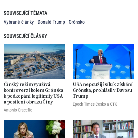
SOUVISEJÍCÍ TÉMATA
Vybrané články
Donald Trump
Grónsko
SOUVISEJÍCÍ ČLÁNKY
Čínský režim využívá
USA nepoužijí sílu k získání
kontroverzi kolem Grónska
Grónska, prohlásil v Davosu
k podkopání legitimity USA
Trump
a posílení obrazu Číny
Epoch Times Česko
a
ČTK
Antonio Graceffo