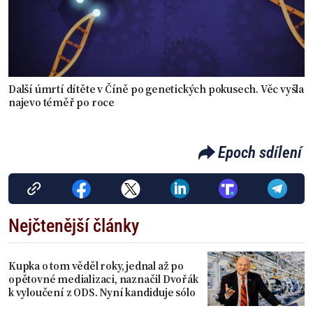
Další úmrtí dítěte v Číně po genetických pokusech. Věc vyšla
najevo téměř po roce
Epoch sdílení
Nejčtenější články
Kupka o tom věděl roky, jednal až po
opětovné medializaci, naznačil Dvořák
k vyloučení z ODS. Nyní kandiduje sólo