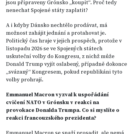
jsou připraveny Grónsko „koupit“. Proč tedy
nenechat Spojené státy zaplatit?
A i kdyby Dánsko nechtělo prodávat, má
možnost zahájit jednání a protahovat je.
Politický čas hraje v jejich prospěch, protože v
listopadu 2026 se ve Spojených státech
uskuteční volby do Kongresu, z nichž může
Donald Trump vyjít oslabený, případně dokonce
„svázaný“ Kongresem, pokud republikáni tyto
volby prohrají.
Emmanuel Macron vyzval k uspořádání
cvičení NATO v Grónsku v reakci na
provokace Donalda Trumpa. Co si myslíte o
reakci francouzského prezidenta?
Emmanuel Macron se snaží prosadit, ale nemá