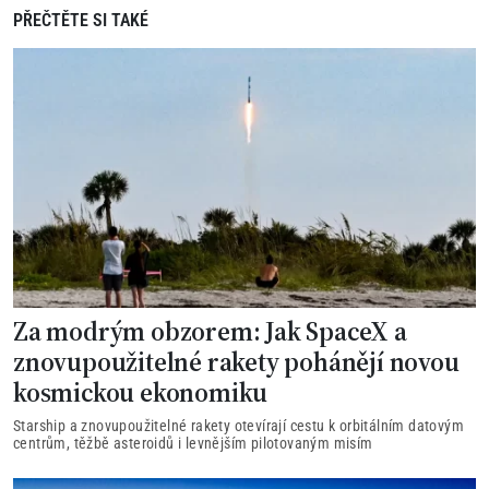
PŘEČTĚTE SI TAKÉ
Za modrým obzorem: Jak SpaceX a
znovupoužitelné rakety pohánějí novou
kosmickou ekonomiku
Starship a znovupoužitelné rakety otevírají cestu k orbitálním datovým
centrům, těžbě asteroidů i levnějším pilotovaným misím