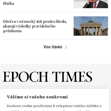
Blažka
Důvěra v německý stát prudce klesla,
ukazují výsledky pravidelného
průzkumu
Více článků
O NÁS
REDAKCE
PŘEDPLATNÉ
PODPORA
Vážíme si vašeho soukromí
DARUJTE
KONTAKT
TISKOVÉ ZPRÁVY
GDPR
Soubory cookie používáme k vylepšení vašeho zážitku z