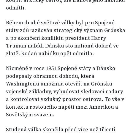
koupit arktický ostrov, ale Dánové jeho nabídku
odmítli.
Během druhé světové války byl pro Spojené
státy zdůrazňován strategický význam Grónska
a po skončení konfliktu prezident Harry
Truman nabídl Dánsku sto milionů dolarů ve
zlatě. Kodaň nabídku opět odmítla.
Nicméně v roce 1951 Spojené státy a Dánsko
podepsaly obrannou dohodu, která
Washingtonu umožnila otevřít na Grónsku
vojenské základny, vybudovat sledovací radary
a kontrolovat vzdušný prostor ostrova. To vše v
kontextu rostoucího napětí mezi Amerikou a
Sovětským svazem.
Studená válka skončila před více než třiceti