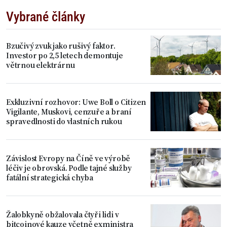
Vybrané články
Bzučivý zvuk jako rušivý faktor.
Investor po 2,5 letech demontuje
větrnou elektrárnu
Exkluzivní rozhovor: Uwe Boll o Citizen
Vigilante, Muskovi, cenzuře a braní
spravedlnosti do vlastních rukou
Závislost Evropy na Číně ve výrobě
léčiv je obrovská. Podle tajné služby
fatální strategická chyba
Žalobkyně obžalovala čtyři lidi v
bitcoinové kauze včetně exministra