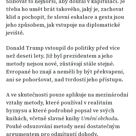
Slibovat to nejhorší, aby doufal v kapitulaci. Je
třeba ho umět brát takového, jaký je, zachovat
klid a pochopit, že slovní eskalace a gesta jsou
jeho způsobem, jak vstupuje na diplomatické
jeviště.
Donald Trump vstoupil do politiky před více
než deseti lety. Již byl prezidentem a jeho
metody nejsou nové, zůstávají stále stejné.
Evropané ho znají a neměli by být překvapeni,
ani se pohoršovat, nad tvrdostí jeho přístupu.
A ve skutečnosti pouze aplikuje na mezinárodní
vztahy metody, které používal v realitním
byznysu a které podrobně popsal ve svých
knihách, včetně slavné knihy
Umění obchodu
.
Pouhé odsuzování metody není dostatečným
argumentem pro odmítnutí dohody.