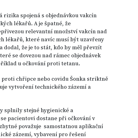
 rizika spojená s objednávkou vakcín
kých lékařů. A je špatné, že
epřivezou relevantní množství vakcín nad
h lékařů, které navíc musí být uzavřeny
 dodal, že je to stát, kdo by měl převzít
 které se dovezou nad rámec objednávek
příklad u očkování proti tetanu.
 proti chřipce nebo covidu Šonka striktně
uje vytvoření technického zázemí a
y splnily stejné hygienické a
se pacientovi dostane při očkování v
nezbytné považuje samostatnou aplikační
nické zázemí, vybavení pro řešení