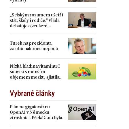
„Selským rozumem ušetří
stát, školy i rodiče.“ Vláda
debatuje o zrušení
devátých tříd, proti je Plaga
Turek na prezidenta
žalobu nakonec nepodá
Nízká hladina vitaminu C
souvisí s menším
objemem mozku, zjistila
studie
Vybrané články
Plán na gigatovárnu
OpenAI v Německu
ztroskotal. Překážkou byla
elektřina a právo EU