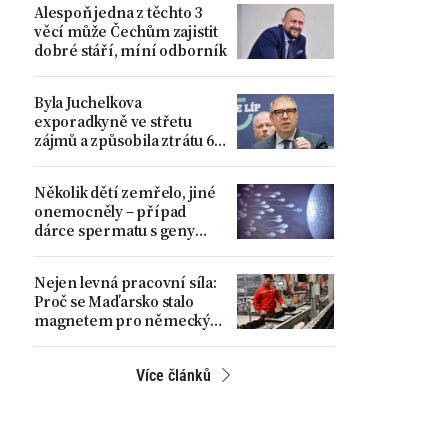
Alespoň jedna z těchto 3
věcí může Čechům zajistit
dobré stáří, míní odborník
Byla Juchelkova
exporadkyně ve střetu
zájmů a způsobila ztrátu 64
milionů? „Čistá
manipulace,“ ohradil se
Několik dětí zemřelo, jiné
ministr
onemocněly – případ
dárce spermatu s geny
zvyšujícími riziko
nádorových onemocnění
Nejen levná pracovní síla:
Proč se Maďarsko stalo
magnetem pro německý
automobilový průmysl
Více článků