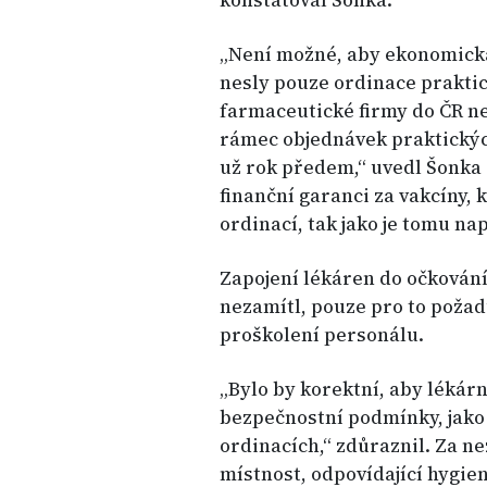
konstatoval Šonka.
„Není možné, aby ekonomická
nesly pouze ordinace praktic
farmaceutické firmy do ČR n
rámec objednávek praktickýc
už rok předem,“ uvedl Šonka a
finanční garanci za vakcíny,
ordinací, tak jako je tomu na
Zapojení lékáren do očkování
nezamítl, pouze pro to požad
proškolení personálu.
„Bylo by korektní, aby lékárn
bezpečnostní podmínky, jako 
ordinacích,“ zdůraznil. Za 
místnost, odpovídající hygie