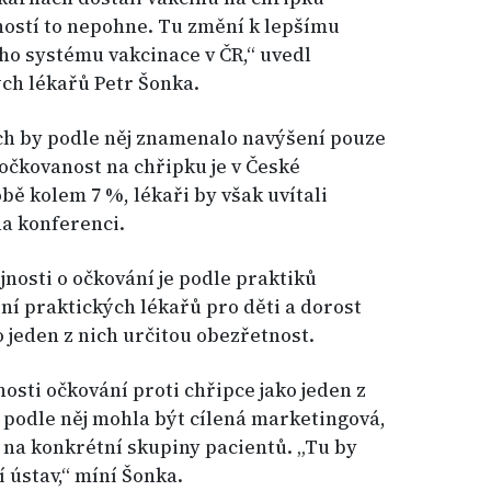
ností to nepohne. Tu změní k lepšímu
o systému vakcinace v ČR,“ uvedl
ch lékařů Petr Šonka.
ch by podle něj znamenalo navýšení pouze
očkovanost na chřipku je v České
bě kolem 7 %, lékaři by však uvítali
na konferenci.
osti o očkování je podle praktiků
í praktických lékařů pro děti a dorost
 jeden z nich určitou obezřetnost.
osti očkování proti chřipce jako jeden z
podle něj mohla být cílená marketingová,
a konkrétní skupiny pacientů. „Tu by
í ústav,“ míní Šonka.