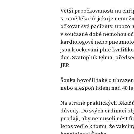
Větší proočkovanosti na chři
straně lékařů, jako je nemož
očkovat své pacienty, upozor
v současné době nemohou očko
kardiologové nebo pneumologo
jsou k očkování plně kvalifik
doc. Svatopluk Býma, předse
JEP.
Šonka hovořil také o uhrazen
nebo alespoň lidem nad 40 let
Na straně praktických lékař
důvody. Do svých ordinací obj
prodají, aby nemuseli nést f
letos vedlo k tomu, že vakcín