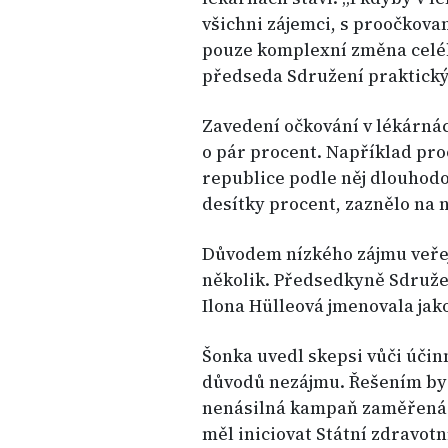
všichni zájemci, s proočkova
pouze komplexní změna celéh
předseda Sdružení praktický
Zavedení očkování v lékárná
o pár procent. Například pro
republice podle něj dlouhodo
desítky procent, zaznělo na 
Důvodem nízkého zájmu veřejn
několik. Předsedkyně Sdružen
Ilona Hülleová jmenovala jako
Šonka uvedl skepsi vůči účinn
důvodů nezájmu. Řešením by 
nenásilná kampaň zaměřená n
měl iniciovat Státní zdravotn