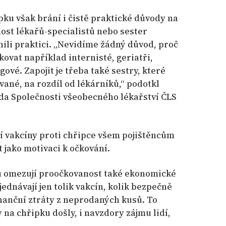
pku však brání i čistě praktické důvody na
nost lékařů-specialistů nebo sester
nili praktici. „Nevidíme žádný důvod, proč
vat například internisté, geriatři,
vé. Zapojit je třeba také sestry, které
ované, na rozdíl od lékárníků,“ podotkl
da Společnosti všeobecného lékařství ČLS
í vakcíny proti chřipce všem pojištěncům
 jako motivaci k očkování.
ů omezují proočkovanost také ekonomické
ednávají jen tolik vakcín, kolik bezpečně
inanční ztráty z neprodaných kusů. To
y na chřipku došly, i navzdory zájmu lidí,