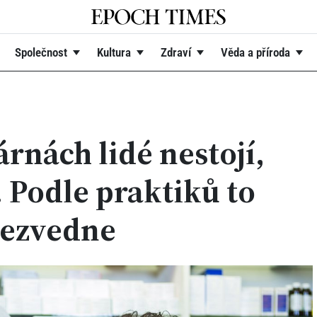
Společnost
Kultura
Zdraví
Věda a příroda
árnách lidé nestojí,
 Podle praktiků to
nezvedne