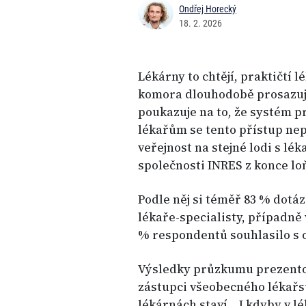
Ondřej Horecký
18. 2. 2026
Lékárny to chtějí, praktičtí 
komora dlouhodobě prosazuj
poukazuje na to, že systém p
lékařům se tento přístup nepo
veřejnost na stejné lodi s lé
společnosti INRES z konce lo
Podle něj si téměř 83 % dotá
lékaře-specialisty, případně
% respondentů souhlasilo s 
Výsledky průzkumu prezentov
zástupci všeobecného lékařst
lékárnách staví. „I kdyby v l