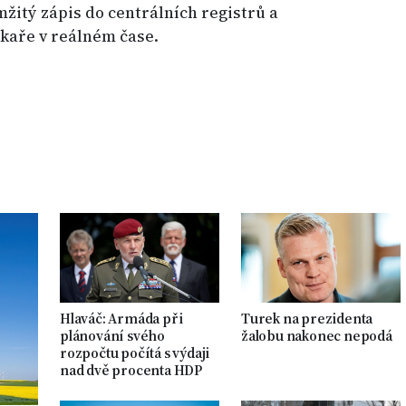
žitý zápis do centrálních registrů a
ékaře v reálném čase.
Hlaváč: Armáda při
Turek na prezidenta
plánování svého
žalobu nakonec nepodá
rozpočtu počítá s výdaji
nad dvě procenta HDP