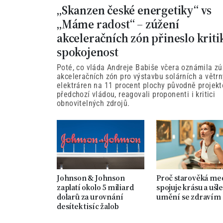
„Skanzen české energetiky“ vs
„Máme radost“ – zúžení
akceleračních zón přineslo kriti
spokojenost
Poté, co vláda Andreje Babiše včera oznámila zú
akceleračních zón pro výstavbu solárních a větr
elektráren na 11 procent plochy původně projek
předchozí vládou, reagovali proponenti i kritici
obnovitelných zdrojů.
Johnson & Johnson
Proč starověká me
zaplatí okolo 5 miliard
spojuje krásu a ušle
dolarů za urovnání
umění se zdravím
desítek tisíc žalob