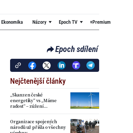
Ekonomika
Názory
Epoch TV
+Premium
Epoch sdílení
Nejčtenější články
„Skanzen české
energetiky“ vs „Máme
radost“ – zúžení
akceleračních zón přineslo
kritiku i spokojenost
Organizace spojených
národů už přišla o všechny
výmluvy