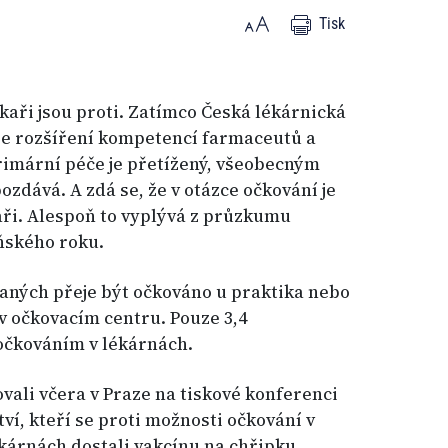
Tisk
lékaři jsou proti. Zatímco Česká lékárnická
e rozšíření kompetencí farmaceutů a
rimární péče je přetížený, všeobecným
zdává. A zdá se, že v otázce očkování je
kaři. Alespoň to vyplývá z průzkumu
ňského roku.
zaných přeje být očkováno u praktika nebo
 v očkovacím centru. Pouze 3,4
očkováním v lékárnách.
ali včera v Praze na tiskové konferenci
ví, kteří se proti možnosti očkování v
ékárnách dostali vakcínu na chřipku