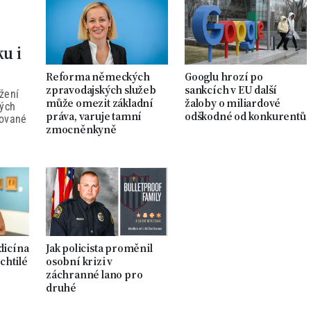
ku i
Reforma německých
Googlu hrozí po
zpravodajských služeb
sankcích v EU další
žení
může omezit základní
žaloby o miliardové
ných
práva, varuje tamní
odškodné od konkurentů
tované
zmocněnkyně
dicína
Jak policista proměnil
chtilé
osobní krizi v
záchranné lano pro
druhé