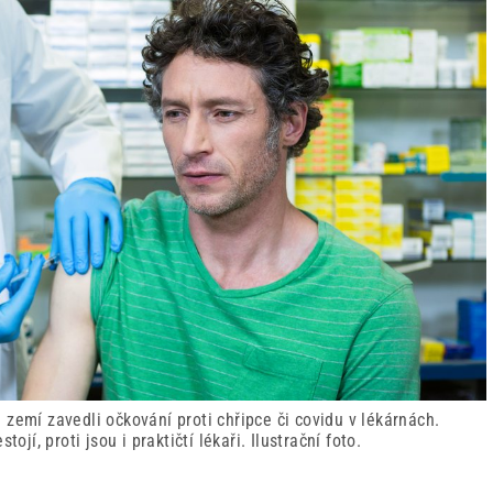
zemí zavedli očkování proti chřipce či covidu v lékárnách.
ojí, proti jsou i praktičtí lékaři. Ilustrační foto.