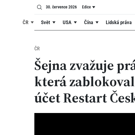
30. července 2026
Edice
ČR
Svět
USA
Čína
Lidská práva
ČR
Šejna zvažuje pr
která zablokova
účet Restart Čes