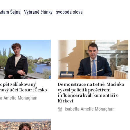
Adam Šejna
Vybrané články
svoboda slova
 opět zablokovaný
Demonstrace na Letné: Macinka
ový účet Restart Česko
vyzval policii k prošetření
influencera kvůli komentáři o
la Amelie Monaghan
Kirkovi
Isabella Amelie Monaghan