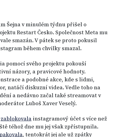
am Šejna v minulém týdnu přišel o
rojektu Restart Česko. Společnost Meta mu
rvale smazán. V pátek se proto pokusil
Instagram během chvilky smazal.
zia pomocí svého projektu pokouší
vní názory, a pravicové hodnoty.
nstrace a podobné akce, kde s lidmi,
or, natáčí diskuzní videa. Vedle toho na
 dění a nedávno začal také streamovat v
 moderátor Luboš Xaver Veselý.
a
zablokovala
instagramový účet s více než
eště téhož dne mu jej však zpřístupnila.
pakovala
, tentokrát jej ale už zpátky