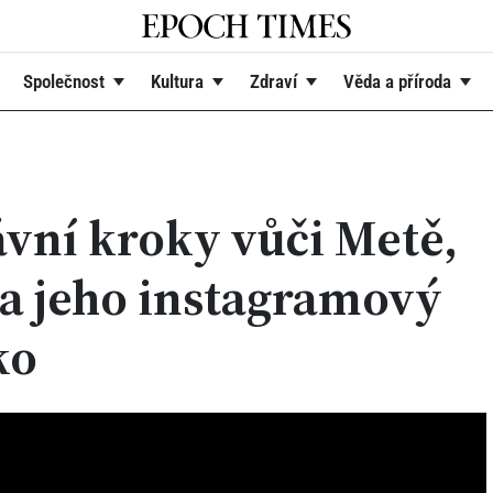
Společnost
Kultura
Zdraví
Věda a příroda
ávní kroky vůči Metě,
la jeho instagramový
ko