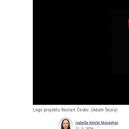
Logo projektu Restart Česko. (Adam Šejna)
Isabella Amelie Monaghan
11. 5. 2026