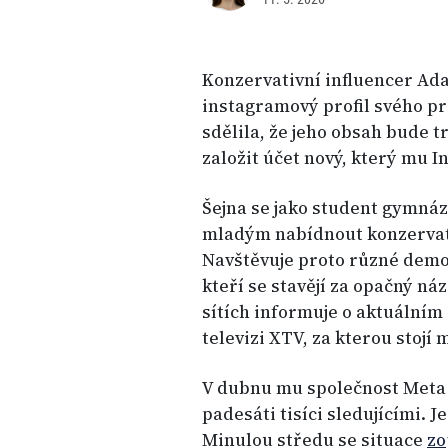
Konzervativní influencer Ad
instagramový profil svého p
sdělila, že jeho obsah bude t
založit účet nový, který mu 
Šejna se jako student gymná
mladým nabídnout konzervati
Navštěvuje proto různé demo
kteří se stavějí za opačný náz
sítích informuje o aktuálním
televizi XTV, za kterou stojí
V dubnu mu společnost Met
padesáti tisíci sledujícími. J
Minulou středu se situace
zo