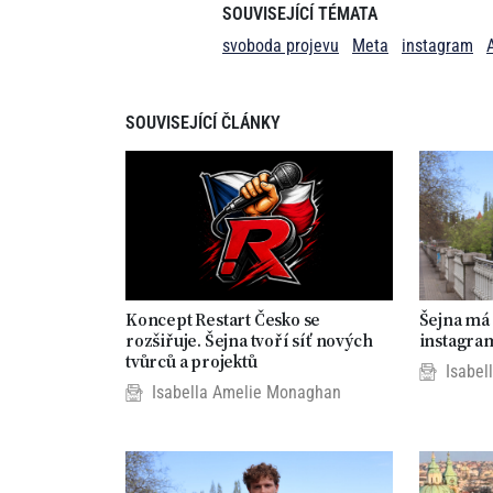
SOUVISEJÍCÍ TÉMATA
svoboda projevu
Meta
instagram
SOUVISEJÍCÍ ČLÁNKY
Šejna má
Koncept Restart Česko se
instagram
rozšiřuje. Šejna tvoří síť nových
tvůrců a projektů
Isabel
Isabella Amelie Monaghan