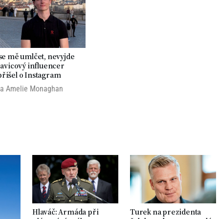
 se mě umlčet, nevyjde
Pravicový influencer
řišel o Instagram
la Amelie Monaghan
Hlaváč: Armáda při
Turek na prezidenta