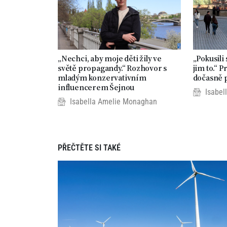
„Nechci, aby moje děti žily ve
„Pokusili
světě propagandy.“ Rozhovor s
jim to.“ 
mladým konzervativním
dočasně p
influencerem Šejnou
Isabel
Isabella Amelie Monaghan
PŘEČTĚTE SI TAKÉ