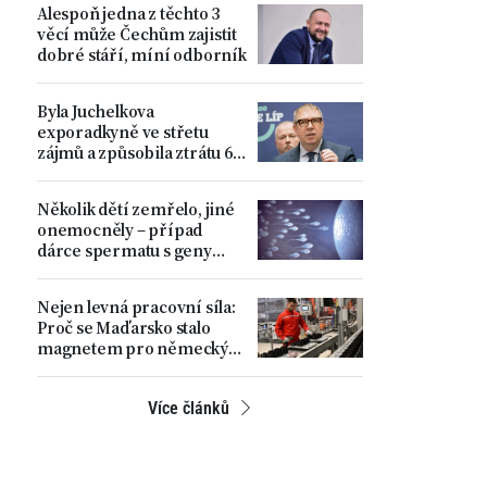
Alespoň jedna z těchto 3
věcí může Čechům zajistit
dobré stáří, míní odborník
Byla Juchelkova
exporadkyně ve střetu
zájmů a způsobila ztrátu 64
milionů? „Čistá
manipulace,“ ohradil se
Několik dětí zemřelo, jiné
ministr
onemocněly – případ
dárce spermatu s geny
zvyšujícími riziko
nádorových onemocnění
Nejen levná pracovní síla:
Proč se Maďarsko stalo
magnetem pro německý
automobilový průmysl
Více článků