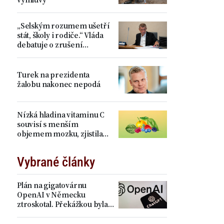
„Selským rozumem ušetří
stát, školy i rodiče.“ Vláda
debatuje o zrušení
devátých tříd, proti je Plaga
Turek na prezidenta
žalobu nakonec nepodá
Nízká hladina vitaminu C
souvisí s menším
objemem mozku, zjistila
studie
Vybrané články
Plán na gigatovárnu
OpenAI v Německu
ztroskotal. Překážkou byla
elektřina a právo EU