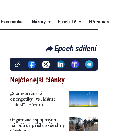
Ekonomika
Názory
Epoch TV
+Premium
Epoch sdílení
Nejčtenější články
„Skanzen české
energetiky“ vs „Máme
radost“ – zúžení
akceleračních zón přineslo
kritiku i spokojenost
Organizace spojených
národů už přišla o všechny
výmluvy