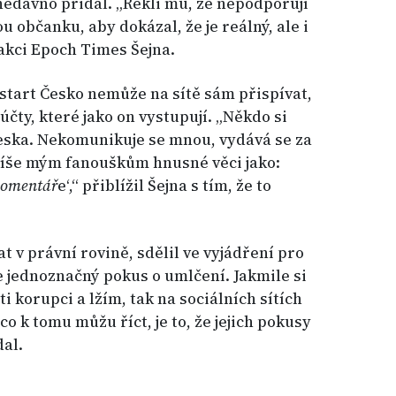
 nedávno přidal. „Řekli mu, že nepodporují
ou občanku, aby dokázal, že je reálný, ale i
dakci Epoch Times Šejna.
start Česko nemůže na sítě sám přispívat,
účty, které jako on vystupují. „Někdo si
 Česka. Nekomunikuje se mnou, vydává se za
píše mým fanouškům hnusné věci jako:
 komentář
e‘,“ přiblížil Šejna s tím, že to
t v právní rovině, sdělil ve vyjádření pro
e jednoznačný pokus o umlčení. Jakmile si
oti korupci a lžím, tak na sociálních sítích
o k tomu můžu říct, je to, že jejich pokusy
al.