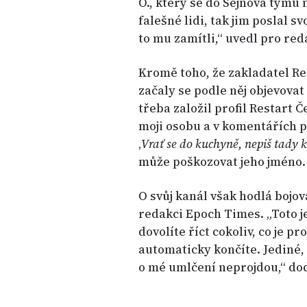
O., který se do Šejnova týmu
falešné lidi, tak jim poslal sv
to mu zamítli,“ uvedl pro re
Kromě toho, že zakladatel Re
začaly se podle něj objevovat 
třeba založil profil Restart
moji osobu a v komentářích 
‚
Vrať se do kuchyně, nepiš tady
může poškozovat jeho jméno.
O svůj kanál však hodlá bojova
redakci Epoch Times. „Toto j
dovolíte říct cokoliv, co je pr
automaticky končíte. Jediné, c
o mé umlčení neprojdou,“ dod