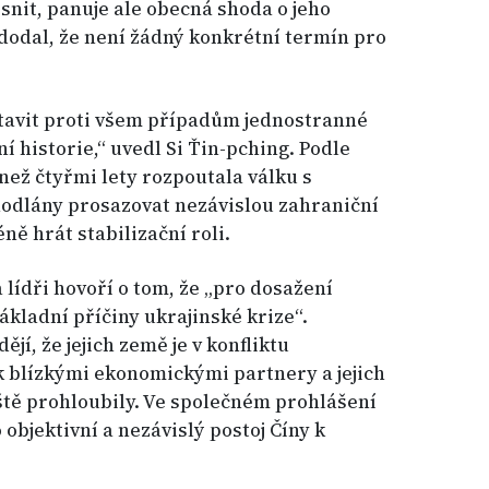
snit, panuje ale obecná shoda o jeho
dodal, že není žádný konkrétní termín pro
stavit proti všem případům jednostranné
 historie,“ uvedl Si Ťin-pching. Podle
než čtyřmi lety rozpoutala válku s
hodlány prosazovat nezávislou zahraniční
ně hrát stabilizační roli.
lídři hovoří o tom, že „pro dosažení
základní příčiny ukrajinské krize“.
jí, že jejich země je v konfliktu
k blízkými ekonomickými partnery a jejich
eště prohloubily. Ve společném prohlášení
objektivní a nezávislý postoj Číny k