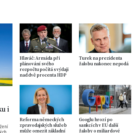
Hlaváč: Armáda při
Turek na prezidenta
plánování svého
žalobu nakonec nepodá
rozpočtu počítá s výdaji
nad dvě procenta HDP
ku i
Reforma německých
Googlu hrozí po
zpravodajských služeb
sankcích v EU další
žení
může omezit základní
žaloby o miliardové
ných