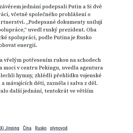
závěrem jednání podepsali Putin a Si dvě
áci, včetně společného prohlášení o
tnerství. „Podepsané dokumenty usilují
olupráce,“ uvedl ruský prezident. Oba
ické spolupráci, podle Putina je Rusko
obovat energií.
m a vřelým potřesením rukou na schodech
la moci v centru Pekingu, uvedla agentura
slechli hymny, zhlédli přehlídku vojenské
a mávajících dětí, zazněla i salva z děl.
alo další jednání, tentokrát ve větším
Xi Jinping
Čína
Rusko
plynovod