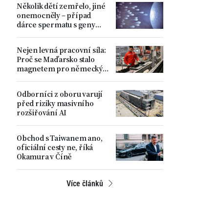
Několik dětí zemřelo, jiné
ministr
onemocněly – případ
dárce spermatu s geny
zvyšujícími riziko
nádorových onemocnění
Nejen levná pracovní síla:
Proč se Maďarsko stalo
magnetem pro německý
automobilový průmysl
Odborníci z oboru varují
před riziky masivního
rozšiřování AI
Obchod s Taiwanem ano,
oficiální cesty ne, říká
Okamura v Číně
Více článků