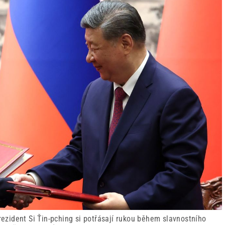
prezident Si Ťin-pching si potřásají rukou během slavnostního