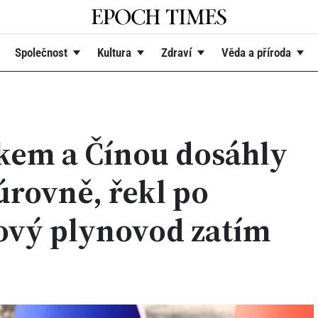
Společnost
Kultura
Zdraví
Věda a příroda
kem a Čínou dosáhly
úrovně, řekl po
Nový plynovod zatím