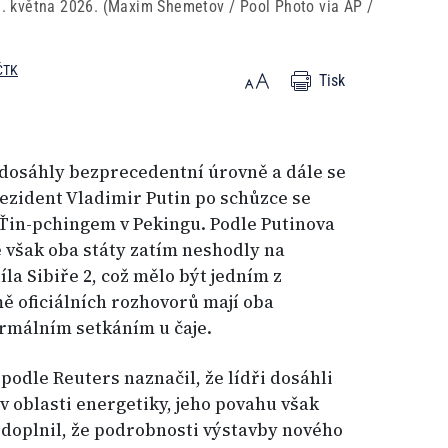
20. května 2026. (Maxim Shemetov / Pool Photo via AP /
ČTK
Tisk
dosáhly bezprecedentní úrovně a dále se
rezident Vladimir Putin po schůzce se
Ťin-pchingem v Pekingu. Podle Putinova
 však oba státy zatím neshodly na
la Sibiře 2, což mělo být jedním z
ě oficiálních rozhovorů mají oba
ormálním setkáním u čaje.
podle Reuters naznačil, že lídři dosáhli
v oblasti energetiky, jeho povahu však
 doplnil, že podrobnosti výstavby nového