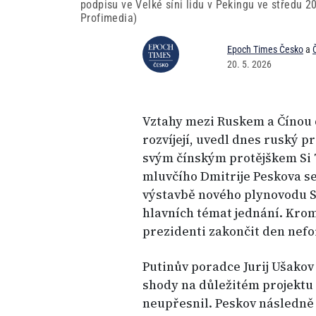
podpisu ve Velké síni lidu v Pekingu ve středu 
Profimedia)
Epoch Times Česko
a
20. 5. 2026
Vztahy mezi Ruskem a Čínou 
rozvíjejí, uvedl dnes ruský p
svým čínským protějškem Si 
mluvčího Dmitrije Peskova se
výstavbě nového plynovodu Sí
hlavních témat jednání. Krom
prezidenti zakončit den nef
Putinův poradce Jurij Ušakov 
shody na důležitém projektu 
neupřesnil. Peskov následně