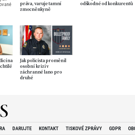
práva, varuje tamní
odškodné od konkurentů
tované
zmocněnkyně
dicína
Jak policista proměnil
chtilé
osobní krizi v
záchranné lano pro
druhé
RA
DARUJTE
KONTAKT
TISKOVÉ ZPRÁVY
GDPR
OB