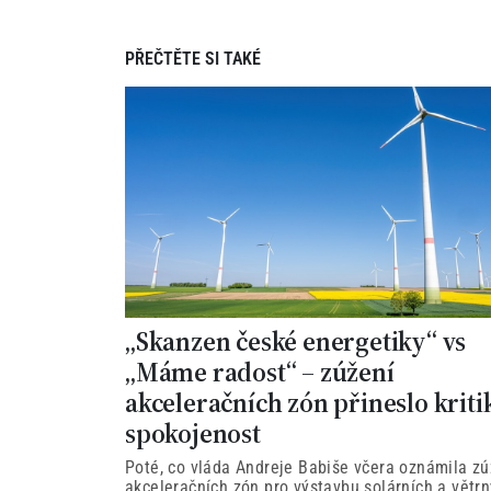
PŘEČTĚTE SI TAKÉ
„Skanzen české energetiky“ vs
„Máme radost“ – zúžení
akceleračních zón přineslo kriti
spokojenost
Poté, co vláda Andreje Babiše včera oznámila zú
akceleračních zón pro výstavbu solárních a větr