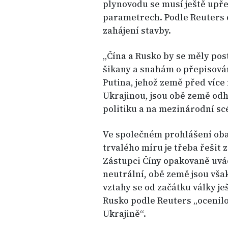
plynovodu se musí ještě upře
parametrech. Podle Reuters 
zahájení stavby.
„Čína a Rusko by se měly po
šikany a snahám o přepisování
Putina, jehož země před více 
Ukrajinou, jsou obě země od
politiku a na mezinárodní scé
Ve společném prohlášení oba 
trvalého míru je třeba řešit 
Zástupci Číny opakovaně uvádě
neutrální, obě země jsou vša
vztahy se od začátku války j
Rusko podle Reuters „ocenilo 
Ukrajině“.