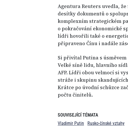
Agentura Reuters uvedla, že 
desítky dokumentů o spolupr
komplexním strategickém par
o pokračování ekonomické sp
lídři hovořili také o energet
připraveno Čínu i nadále zás
Si přivítal Putina s úsměve
Velké síně lidu, hlavního síd
AFP. Lídři obou velmocí si vy
stráže i skupinu skandujících 
Krátce po úvodní schůzce zač
počtu činitelů.
SOUVISEJÍCÍ TÉMATA
Vladimir Putin
Rusko-čínské vztahy