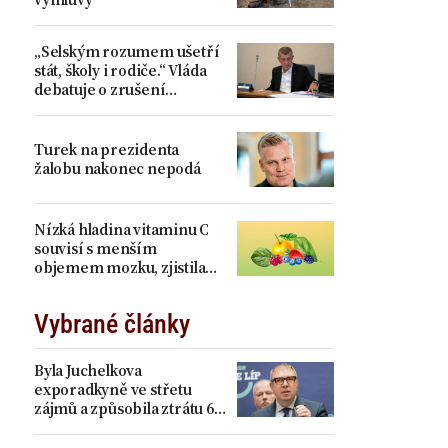
„Selským rozumem ušetří
stát, školy i rodiče.“ Vláda
debatuje o zrušení
devátých tříd, proti je Plaga
Turek na prezidenta
žalobu nakonec nepodá
Nízká hladina vitaminu C
souvisí s menším
objemem mozku, zjistila
studie
Vybrané články
Byla Juchelkova
exporadkyně ve střetu
zájmů a způsobila ztrátu 64
milionů? „Čistá
manipulace,“ ohradil se