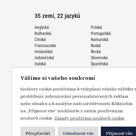
35 zemí, 22 jazyků
Anglická
Polská
Bulharská
Portugalská
Čínská
Rumunská
Francouzská
Ruská
Holandská
Řecká
Indonézská
Slovenská
Italská
Španělská
Japonská
Švédská
Korejská
Turecká
Vážíme si vašeho soukromí
Německá
Ukrajinská
Perzská
Vietnamská
Soubory cookie používáme k vylepšení vašeho zážitku 
prohlížení, zobrazování personalizovaných reklam
nebo obsahu a k analýze naší návštěvnosti. Kliknutím
na „Přijmout vše“ souhlasíte s naším používáním
souborů cookie.
Zásady používání souborů cookie
Přizpůsobit
Odmítnout vše
Přijmout vše