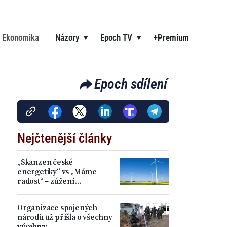
Ekonomika
Názory
Epoch TV
+Premium
Epoch sdílení
Nejčtenější články
„Skanzen české
energetiky“ vs „Máme
radost“ – zúžení
akceleračních zón přineslo
kritiku i spokojenost
Organizace spojených
národů už přišla o všechny
výmluvy