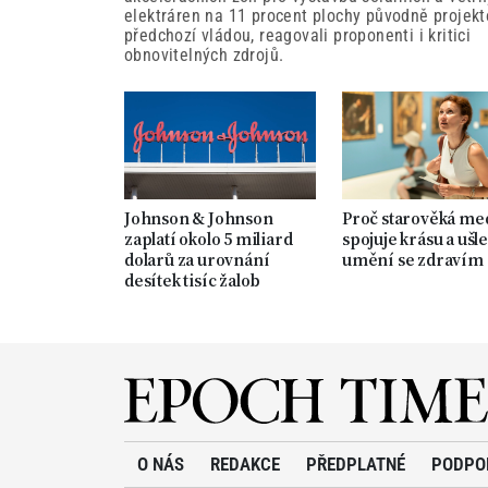
elektráren na 11 procent plochy původně projek
předchozí vládou, reagovali proponenti i kritici
obnovitelných zdrojů.
Johnson & Johnson
Proč starověká me
zaplatí okolo 5 miliard
spojuje krásu a ušle
dolarů za urovnání
umění se zdravím
desítek tisíc žalob
O NÁS
REDAKCE
PŘEDPLATNÉ
PODPO