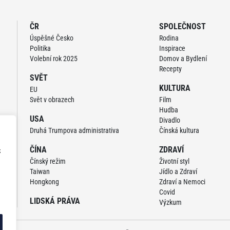
ČR
SPOLEČNOST
Úspěšné Česko
Rodina
Politika
Inspirace
Volební rok 2025
Domov a Bydlení
Recepty
SVĚT
KULTURA
EU
Svět v obrazech
Film
Hudba
USA
Divadlo
Druhá Trumpova administrativa
Čínská kultura
ČÍNA
ZDRAVÍ
z
Čínský režim
Životní styl
Taiwan
Jídlo a Zdraví
Hongkong
Zdraví a Nemoci
Covid
LIDSKÁ PRÁVA
Výzkum