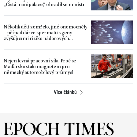
„Čistá manipulace,“ ohradil se ministr
Několik dětí zemřelo, jiné onemocněly
– případ dárce spermatu s geny
zvyšujícími riziko nádorových
onemocnění
Nejen levná pracovní síla: Proč se
Maďarsko stalo magnetem pro
německý automobilový průmysl
Více článků