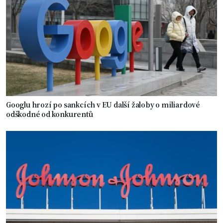
Googlu hrozí po sankcích v EU další žaloby o miliardové
odškodné od konkurentů