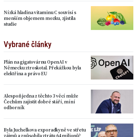
Nízká hladina vitaminu C souvisí s
menším objemem mozku, zjistila
studie
Vybrané články
Plán na gigatovárnu OpenAI v
Německu ztroskotal. Překážkou byla
elektřina a právo EU
Alespoň jedna z těchto 3 věcí může
Čechům zajistit dobré stáří, míní
odborník
Byla Juchelkova exporadkyně ve střetu
zájmů a způsobila ztrátu 64 milionů?