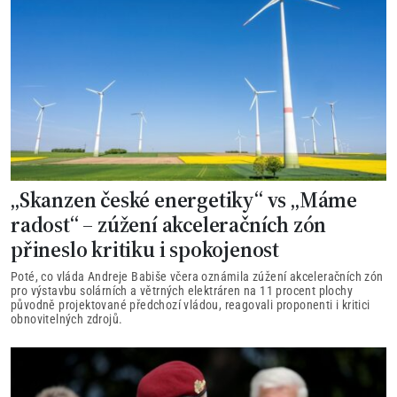
„Skanzen české energetiky“ vs „Máme
radost“ – zúžení akceleračních zón
přineslo kritiku i spokojenost
Poté, co vláda Andreje Babiše včera oznámila zúžení akceleračních zón
pro výstavbu solárních a větrných elektráren na 11 procent plochy
původně projektované předchozí vládou, reagovali proponenti i kritici
obnovitelných zdrojů.