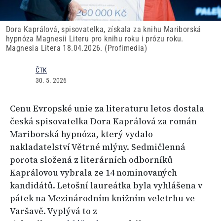
Dora Kaprálová, spisovatelka, získala za knihu Mariborská
hypnóza Magnesii Literu pro knihu roku i prózu roku.
Magnesia Litera 18.04.2026. (Profimedia)
ČTK
30. 5. 2026
Cenu Evropské unie za literaturu letos dostala
česká spisovatelka Dora Kaprálová za román
Mariborská hypnóza, který vydalo
nakladatelství Větrné mlýny. Sedmičlenná
porota složená z literárních odborníků
Kaprálovou vybrala ze 14 nominovaných
kandidátů. Letošní laureátka byla vyhlášena v
pátek na Mezinárodním knižním veletrhu ve
Varšavě. Vyplývá to z