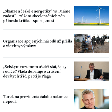
„Skanzen české energetiky“ vs „Máme
radost“ – zúžení akceleračních zón
přineslo kritiku i spokojenost
Organizace spojených národů už přišla
o všechny výmluvy
„Selským rozumem ušetří stát, školy i
rodiče.“ Vláda debatuje o zrušení
devátých tříd, proti je Plaga
Turek na prezidenta žalobu nakonec
nepodá