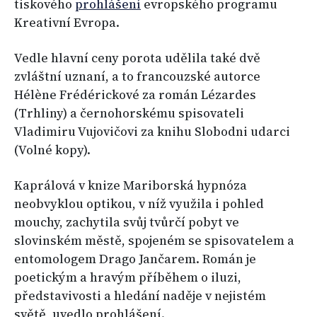
tiskového
prohlášení
evropského programu
Kreativní Evropa.
Vedle hlavní ceny porota udělila také dvě
zvláštní uznaní, a to francouzské autorce
Hélène Frédérickové za román Lézardes
(Trhliny) a černohorskému spisovateli
Vladimiru Vujovičovi za knihu Slobodni udarci
(Volné kopy).
Kaprálová v knize Mariborská hypnóza
neobvyklou optikou, v níž využila i pohled
mouchy, zachytila svůj tvůrčí pobyt ve
slovinském městě, spojeném se spisovatelem a
entomologem Drago Jančarem. Román je
poetickým a hravým příběhem o iluzi,
představivosti a hledání naděje v nejistém
světě, uvedlo prohlášení.