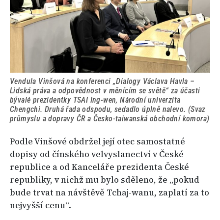
Vendula Vinšová na konferenci „Dialogy Václava Havla –
Lidská práva a odpovědnost v měnícím se světě“ za účasti
bývalé prezidentky TSAI Ing-wen, Národní univerzita
Chengchi. Druhá řada odspodu, sedadlo úplně nalevo. (Svaz
průmyslu a dopravy ČR a Česko-taiwanská obchodní komora)
Podle Vinšové obdržel její otec samostatné
dopisy od čínského velvyslanectví v České
republice a od Kanceláře prezidenta České
republiky, v nichž mu bylo sděleno, že „pokud
bude trvat na návštěvě Tchaj-wanu, zaplatí za to
nejvyšší cenu“.