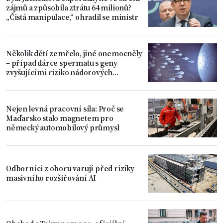
zájmů a způsobila ztrátu 64 milionů?
„Čistá manipulace,“ ohradil se ministr
Několik dětí zemřelo, jiné onemocněly
– případ dárce spermatu s geny
zvyšujícími riziko nádorových
onemocnění
Nejen levná pracovní síla: Proč se
Maďarsko stalo magnetem pro
německý automobilový průmysl
Odborníci z oboru varují před riziky
masivního rozšiřování AI