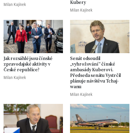
Kubery
Milan Kajínek
Milan Kajínek
Jak rozsáhlé jsou čínské
Senát odsoudil
zpravodajské aktivity v
„vyhrožování“ čínské
České republice?
ambasády Kuberovi.
Předseda senátu Vystrčil
Milan Kajínek
plánuje návštěvu Tchaj-
wanu
Milan Kajínek