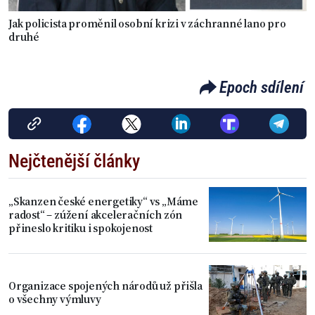
Jak policista proměnil osobní krizi v záchranné lano pro
druhé
Epoch sdílení
Nejčtenější články
„Skanzen české energetiky“ vs „Máme
radost“ – zúžení akceleračních zón
přineslo kritiku i spokojenost
Organizace spojených národů už přišla
o všechny výmluvy