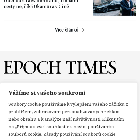
Obchod s Taiwanem ano, oficiální
cesty ne, říká Okamura v Číně
Více článků
O NÁS
REDAKCE
PŘEDPLATNÉ
PODPORA
Vážíme si vašeho soukromí
DARUJTE
KONTAKT
TISKOVÉ ZPRÁVY
GDPR
Soubory cookie používáme k vylepšení vašeho zážitku z
OBCHODNÍ PODMÍNKY
prohlížení, zobrazování personalizovaných reklam
nebo obsahu a k analýze naší návštěvnosti. Kliknutím
na „Přijmout vše“ souhlasíte s naším používáním
Copyright Epoch Times ČR © 2000-2026
souborů cookie.
Zásady používání souborů cookie
Všechna práva vyhrazena. Publikování nebo další šíření zpráv a fotografií ze zdrojů