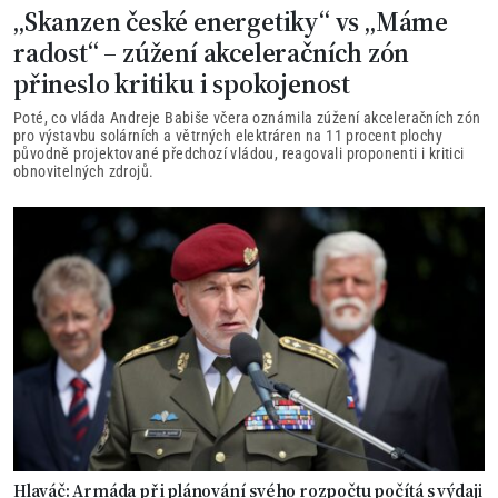
„Skanzen české energetiky“ vs „Máme
radost“ – zúžení akceleračních zón
přineslo kritiku i spokojenost
Poté, co vláda Andreje Babiše včera oznámila zúžení akceleračních zón
pro výstavbu solárních a větrných elektráren na 11 procent plochy
původně projektované předchozí vládou, reagovali proponenti i kritici
obnovitelných zdrojů.
Hlaváč: Armáda při plánování svého rozpočtu počítá s výdaji