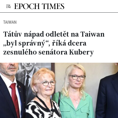
TAIWAN
Tátův nápad odletět na Taiwan
„byl správný“, říká dcera
zesnulého senátora Kubery