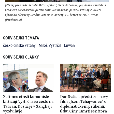
(Zleva) předseda Senátu Miloš Vystrčil, Věra Kuberová, její dcera Vendula a
předseda taiwanského parlamentu Jou Si-kchun položili květiny k lavičce
bývalého předsedy Senátu Jaroslava Kubery, 20. července 2022, Praha.
(Profimedia)
SOUVISEJÍCÍ TÉMATA
česko-čínské vztahy
Miloš Vystrčil
taiwan
SOUVISEJÍCÍ ČLÁNKY
Zatímco čínští komunisté
Dan Svátek představil nový
kritizují Vystrčila za cestu na
film „Jsem Tchajwanec“ o
Taiwan, Dostál je v Šanghaji
diplomatickém průlomu,
vyzdvihuje
tlaku Číny i smrti senátora