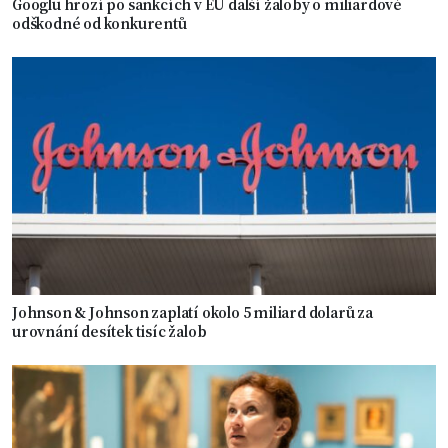
Googlu hrozí po sankcích v EU další žaloby o miliardové
odškodné od konkurentů
Johnson & Johnson zaplatí okolo 5 miliard dolarů za
urovnání desítek tisíc žalob