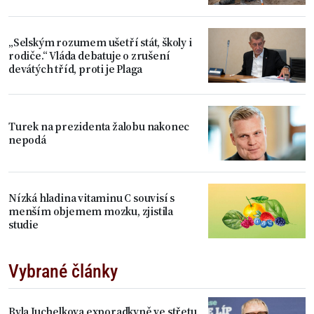
„Selským rozumem ušetří stát, školy i
rodiče.“ Vláda debatuje o zrušení
devátých tříd, proti je Plaga
Turek na prezidenta žalobu nakonec
nepodá
Nízká hladina vitaminu C souvisí s
menším objemem mozku, zjistila
studie
Vybrané články
Byla Juchelkova exporadkyně ve střetu