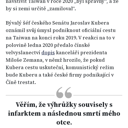
navštívit Taiwan v roce 2020 „byl správný“, a že
by si zemi určitě „zamiloval“.
Bývalý šéf českého Senátu Jaroslav Kubera
oznámil svůj úmysl podniknout oficiální cestu
na Taiwan na konci roku 2019. V reakci na to v
polovině ledna 2020 předalo čínské
velvyslanectví
dopis
kanceláři prezidenta
Miloše Zemana, v němž hrozilo, že pokud
Kubera cestu uskuteční, komunistický režim
bude Kuberu a také české firmy podnikající v
Číně trestat.
Věřím, že výhrůžky souvisely s
infarktem a následnou smrtí mého
otce.