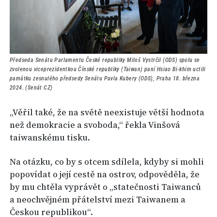
Předseda Senátu Parlamentu České republiky Miloš Vystrčil (ODS) spolu se
zvolenou viceprezidentkou Čínské republiky (Taiwan) paní Hsiao Bi-khim uctili
památku zesnulého předsedy Senátu Pavla Kubery (ODS), Praha 18. března
2024. (Senát CZ)
„Věřil také, že na světě neexistuje větší hodnota
než demokracie a svoboda,“ řekla Vinšová
taiwanskému tisku.
Na otázku, co by s otcem sdílela, kdyby si mohli
popovídat o její cestě na ostrov, odpověděla, že
by mu chtěla vyprávět o „statečnosti Taiwanců
a neochvějném přátelství mezi Taiwanem a
Českou republikou“.