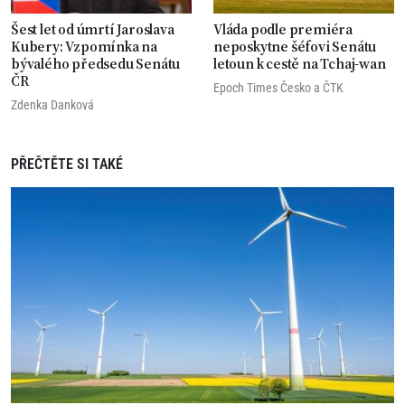
Šest let od úmrtí Jaroslava
Vláda podle premiéra
Kubery: Vzpomínka na
neposkytne šéfovi Senátu
bývalého předsedu Senátu
letoun k cestě na Tchaj-wan
ČR
Epoch Times Česko
a
ČTK
Zdenka Danková
PŘEČTĚTE SI TAKÉ