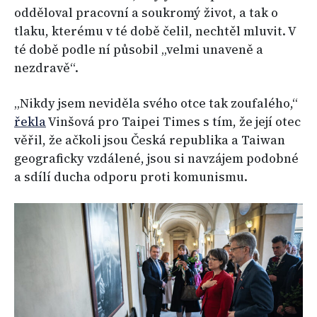
odděloval pracovní a soukromý život, a tak o
tlaku, kterému v té době čelil, nechtěl mluvit. V
té době podle ní působil „velmi unaveně a
nezdravě“.
„Nikdy jsem neviděla svého otce tak zoufalého,“
řekla
Vinšová pro Taipei Times s tím, že její otec
věřil, že ačkoli jsou Česká republika a Taiwan
geograficky vzdálené, jsou si navzájem podobné
a sdílí ducha odporu proti komunismu.