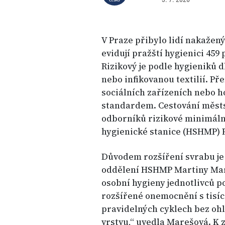
V Praze přibylo lidí nakažený
evidují pražští hygienici 459 
Rizikový je podle hygieniků
nebo infikovanou textilií. Př
sociálních zařízeních nebo 
standardem. Cestování měst
odborníků rizikové minimáln
hygienické stanice (HSHMP) 
Důvodem rozšíření svrabu je
oddělení HSHMP Martiny Mareš
osobní hygieny jednotlivců po
rozšířené onemocnění s tisíci
pravidelných cyklech bez ohl
vrstvu,“ uvedla Marešová. K z