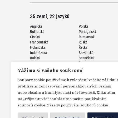
35 zemí, 22 jazyků
Anglická
Polská
Bulharská
Portugalská
Čínská
Rumunská
Francouzská
Ruská
Holandská
Řecká
Indonézská
Slovenská
Italská
Španělská
Japonská
Švédská
Korejská
Turecká
Vážíme si vašeho soukromí
Německá
Ukrajinská
Perzská
Vietnamská
Soubory cookie používáme k vylepšení vašeho zážitku 
prohlížení, zobrazování personalizovaných reklam
nebo obsahu a k analýze naší návštěvnosti. Kliknutím
na „Přijmout vše“ souhlasíte s naším používáním
souborů cookie.
Zásady používání souborů cookie