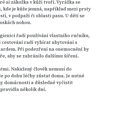
é si zákožka v kůži tvoří. Vyrážka se
h, kde je kůže jemná, například mezi prsty
tí, v podpaží či oblasti pasu. U dětí se
ploskách nohou.
gienici řadí používání vlastního ručníku,
i cestování radí vybírat ubytování s
ardem. Při podezření na onemocnění by
ře, aby se zabránilo dalšímu šíření.
astmi. Nakažený člověk nemusí do
le po dobu léčby zůstat doma. Je nutné
ny domácnosti a důsledně vyčistit
zpravidla několik dní.