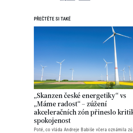
PŘEČTĚTE SI TAKÉ
„Skanzen české energetiky“ vs
„Máme radost“ – zúžení
akceleračních zón přineslo kriti
spokojenost
Poté, co vláda Andreje Babiše včera oznámila zú