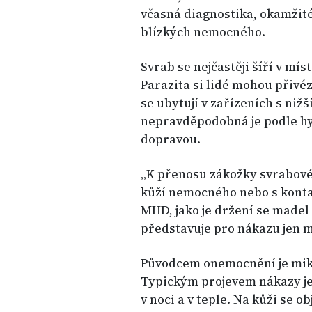
včasná diagnostika, okamžité
blízkých nemocného.
Svrab se nejčastěji šíří v mís
Parazita si lidé mohou přivéz
se ubytují v zařízeních s n
nepravděpodobná je podle h
dopravou.
„K přenosu zákožky svrabové 
kůží nemocného nebo s konta
MHD, jako je držení se madel
představuje pro nákazu jen m
Původcem onemocnění je mik
Typickým projevem nákazy je 
v noci a v teple. Na kůži se 