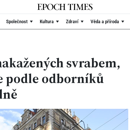
Společnost
Kultura
Zdraví
Věda a příroda
 nakažených svrabem,
e podle odborníků
lně