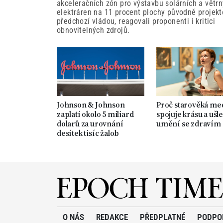
akceleračních zón pro výstavbu solárních a větr
elektráren na 11 procent plochy původně projek
předchozí vládou, reagovali proponenti i kritici
obnovitelných zdrojů.
Johnson & Johnson
Proč starověká me
zaplatí okolo 5 miliard
spojuje krásu a ušle
dolarů za urovnání
umění se zdravím
desítek tisíc žalob
O NÁS
REDAKCE
PŘEDPLATNÉ
PODPO