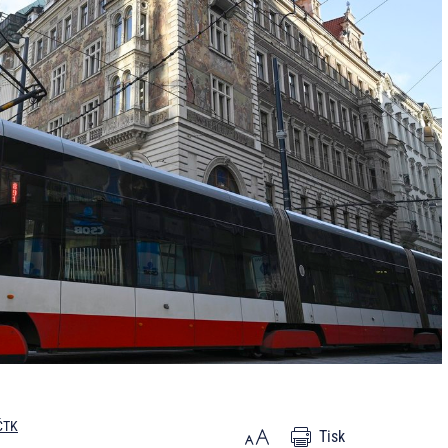
ČTK
Tisk