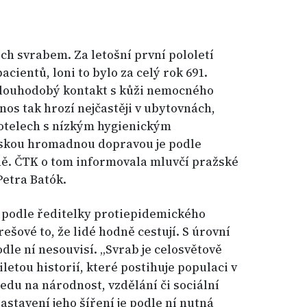
ch svrabem. Za letošní první pololetí
pacientů, loni to bylo za celý rok 691.
 dlouhodobý kontakt s kůži nemocného
enos tak hrozí nejčastěji v ubytovnách,
hotelech s nízkým hygienickým
skou hromadnou dopravou je podle
ě. ČTK o tom informovala mluvčí pražské
Petra Batók.
 podle ředitelky protiepidemického
ové to, že lidé hodně cestují. S úrovní
dle ní nesouvisí. „Svrab je celosvětově
letou historií, které postihuje populaci v
edu na národnost, vzdělání či sociální
astavení jeho šíření je podle ní nutná