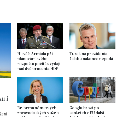
Hlaváč: Armáda při
Turek na prezidenta
plánování svého
žalobu nakonec nepodá
rozpočtu počítá s výdaji
nad dvě procenta HDP
ku i
Reforma německých
Googlu hrozí po
zpravodajských služeb
sankcích v EU další
žení