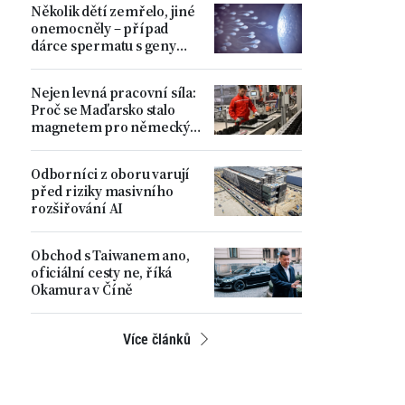
Několik dětí zemřelo, jiné
ministr
onemocněly – případ
dárce spermatu s geny
zvyšujícími riziko
nádorových onemocnění
Nejen levná pracovní síla:
Proč se Maďarsko stalo
magnetem pro německý
automobilový průmysl
Odborníci z oboru varují
před riziky masivního
rozšiřování AI
Obchod s Taiwanem ano,
oficiální cesty ne, říká
Okamura v Číně
Více článků