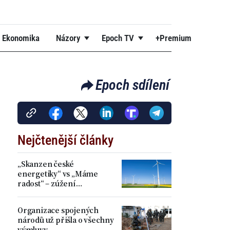
Ekonomika
Názory
Epoch TV
+Premium
Epoch sdílení
Nejčtenější články
„Skanzen české
energetiky“ vs „Máme
radost“ – zúžení
akceleračních zón přineslo
kritiku i spokojenost
Organizace spojených
národů už přišla o všechny
výmluvy