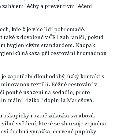
 zahájení léčby a preventivní léčení
tech, kde žije více lidí pohromadě.
t také z dovolené v ČR i zahraničí, pokud
ižším hygienickým standardem. Naopak
ygieniků nákaza při cestování hromadnou
je zapotřebí dlouhodobý, úzký kontakt s
minovanou textilií. Běžné cestování v
 či pouhé usazení na sedadlo, proto
inimální riziko,“ doplnila Marešová.
roskopický roztoč zákožka svrabová.
silné svědění, které se zhoršuje zejména
objeví drobná vyrážka, červené pupínky