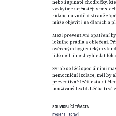
nebo šupinaté chodbičky, kter
vyskytuje nejčastěji v místec
rukou, na vnitřní straně zápěs
může objevit i na dlaních a 
Mezi preventivní opatření hy
ložního prádla a oblečení. Př
ověřeným hygienickým stand
lidé měli ihned vyhledat léka
Svrab se léčí speciálními m
nemocniční izolace, měl by a
preventivně léčit ostatní čle
používaný textil. Léčba trvá 
SOUVISEJÍCÍ TÉMATA
hygiena
zdraví