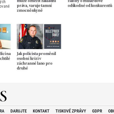
může omezit základní
žaloby o miliardové
ných
práva, varuje tamní
odškodné od konkurentů
tované
zmocněnkyně
dicína
Jak policista proměnil
chtilé
osobní krizi v
záchranné lano pro
druhé
RA
DARUJTE
KONTAKT
TISKOVÉ ZPRÁVY
GDPR
OB