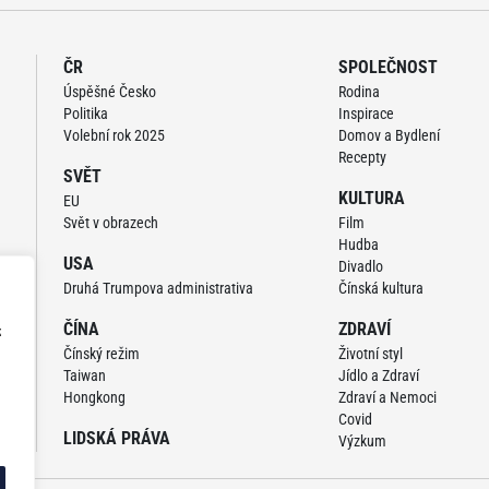
ČR
SPOLEČNOST
Úspěšné Česko
Rodina
Politika
Inspirace
Volební rok 2025
Domov a Bydlení
Recepty
SVĚT
KULTURA
EU
Svět v obrazech
Film
Hudba
USA
Divadlo
Druhá Trumpova administrativa
Čínská kultura
ČÍNA
ZDRAVÍ
z
Čínský režim
Životní styl
Taiwan
Jídlo a Zdraví
Hongkong
Zdraví a Nemoci
Covid
LIDSKÁ PRÁVA
Výzkum