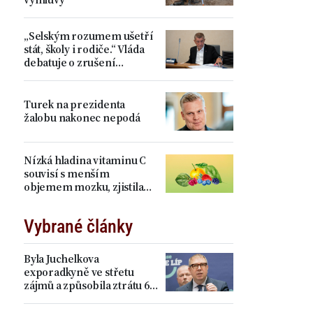
„Selským rozumem ušetří
stát, školy i rodiče.“ Vláda
debatuje o zrušení
devátých tříd, proti je Plaga
Turek na prezidenta
žalobu nakonec nepodá
Nízká hladina vitaminu C
souvisí s menším
objemem mozku, zjistila
studie
Vybrané články
Byla Juchelkova
exporadkyně ve střetu
zájmů a způsobila ztrátu 64
milionů? „Čistá
manipulace,“ ohradil se