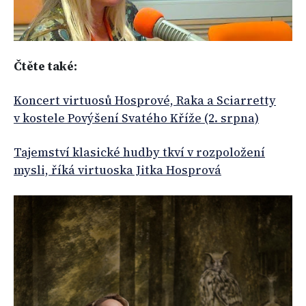
Čtěte také:
Koncert virtuosů Hosprové, Raka a Sciarretty
v kostele Povýšení Svatého Kříže (2. srpna)
Tajemství klasické hudby tkví v rozpoložení
mysli, říká virtuoska Jitka Hosprová