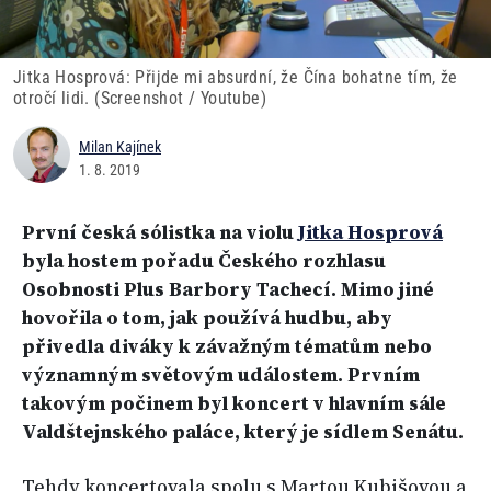
Jitka Hosprová: Přijde mi absurdní, že Čína bohatne tím, že
otročí lidi. (Screenshot / Youtube)
Milan Kajínek
1. 8. 2019
První česká sólistka na violu
Jitka Hosprová
byla hostem pořadu Českého rozhlasu
Osobnosti Plus Barbory Tachecí. Mimo jiné
hovořila o tom, jak používá hudbu, aby
přivedla diváky k závažným tématům nebo
významným světovým událostem. Prvním
takovým počinem byl koncert v hlavním sále
Valdštejnského paláce, který je sídlem Senátu.
Tehdy koncertovala spolu s Martou Kubišovou a