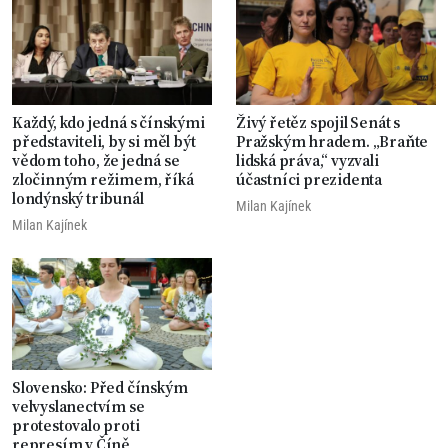
Každý, kdo jedná s čínskými
Živý řetěz spojil Senát s
představiteli, by si měl být
Pražským hradem. „Braňte
vědom toho, že jedná se
lidská práva,“ vyzvali
zločinným režimem, říká
účastníci prezidenta
londýnský tribunál
Milan Kajínek
Milan Kajínek
Slovensko: Před čínským
velvyslanectvím se
protestovalo proti
represím v Číně,