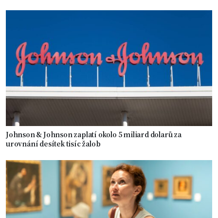
Johnson & Johnson zaplatí okolo 5 miliard dolarů za
urovnání desítek tisíc žalob