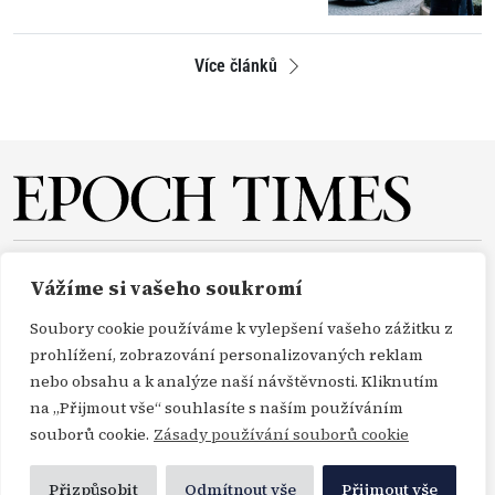
Více článků
O NÁS
REDAKCE
PŘEDPLATNÉ
PODPORA
Vážíme si vašeho soukromí
DARUJTE
KONTAKT
TISKOVÉ ZPRÁVY
GDPR
Soubory cookie používáme k vylepšení vašeho zážitku z
OBCHODNÍ PODMÍNKY
prohlížení, zobrazování personalizovaných reklam
nebo obsahu a k analýze naší návštěvnosti. Kliknutím
na „Přijmout vše“ souhlasíte s naším používáním
Copyright Epoch Times ČR © 2000-2026
souborů cookie.
Zásady používání souborů cookie
Všechna práva vyhrazena. Publikování nebo další šíření zpráv a fotografií ze zdrojů
Profimedia, Getty Images a Envato je bez předchozího písemného souhlasu těchto
Přizpůsobit
Odmítnout vše
Přijmout vše
agentur porušením autorského zákona.