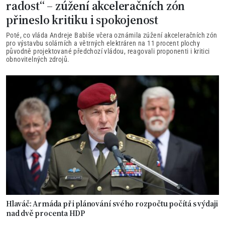
radost“ – zúžení akceleračních zón
přineslo kritiku i spokojenost
Poté, co vláda Andreje Babiše včera oznámila zúžení akceleračních zón
pro výstavbu solárních a větrných elektráren na 11 procent plochy
původně projektované předchozí vládou, reagovali proponenti i kritici
obnovitelných zdrojů.
Hlaváč: Armáda při plánování svého rozpočtu počítá s výdaji
nad dvě procenta HDP