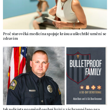
Proč starověká medicína spojuje krásu a ušlechtilé umění se
zdravím
Jak policista proměnil osobní krizi v záchranné lano pro