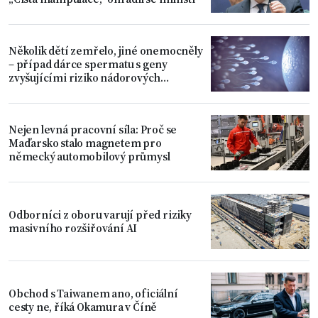
Několik dětí zemřelo, jiné onemocněly
– případ dárce spermatu s geny
zvyšujícími riziko nádorových
onemocnění
Nejen levná pracovní síla: Proč se
Maďarsko stalo magnetem pro
německý automobilový průmysl
Odborníci z oboru varují před riziky
masivního rozšiřování AI
Obchod s Taiwanem ano, oficiální
cesty ne, říká Okamura v Číně