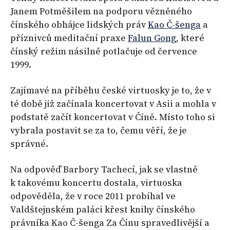
Janem Potměšilem na podporu vězněného
čínského obhájce lidských práv
Kao Č-šenga
a
příznivců meditační praxe
Falun Gong
, které
čínský režim násilně potlačuje od července
1999.
Zajímavé na příběhu české virtuosky je to, že v
té době již začínala koncertovat v Asii a mohla v
podstatě začít koncertovat v Číně. Místo toho si
vybrala postavit se za to, čemu věří, že je
správné.
Na odpověď Barbory Tachecí, jak se vlastně
k takovému koncertu dostala, virtuoska
odpověděla, že v roce 2011 probíhal ve
Valdštejnském paláci křest knihy čínského
právníka Kao Č-šenga Za Čínu spravedlivější a