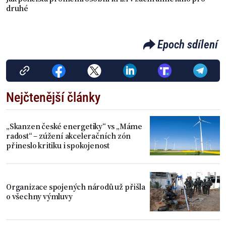
druhé
Epoch sdílení
Nejčtenější články
„Skanzen české energetiky“ vs „Máme
radost“ – zúžení akceleračních zón
přineslo kritiku i spokojenost
Organizace spojených národů už přišla
o všechny výmluvy