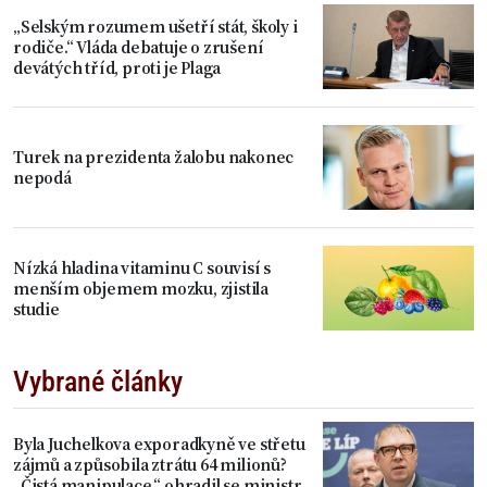
„Selským rozumem ušetří stát, školy i
rodiče.“ Vláda debatuje o zrušení
devátých tříd, proti je Plaga
Turek na prezidenta žalobu nakonec
nepodá
Nízká hladina vitaminu C souvisí s
menším objemem mozku, zjistila
studie
Vybrané články
Byla Juchelkova exporadkyně ve střetu
zájmů a způsobila ztrátu 64 milionů?
„Čistá manipulace,“ ohradil se ministr