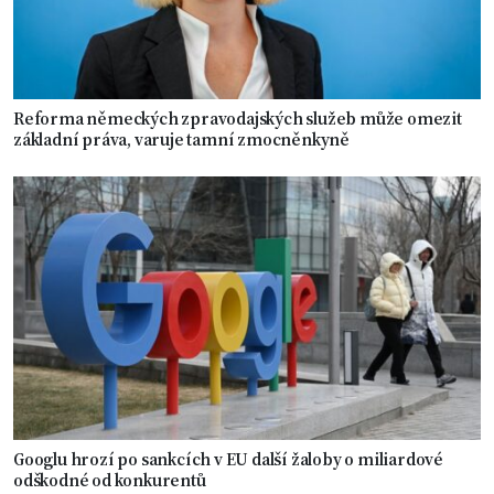
Reforma německých zpravodajských služeb může omezit
základní práva, varuje tamní zmocněnkyně
Googlu hrozí po sankcích v EU další žaloby o miliardové
odškodné od konkurentů