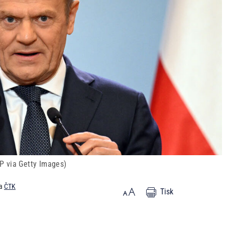
P via Getty Images)
a
ČTK
Tisk