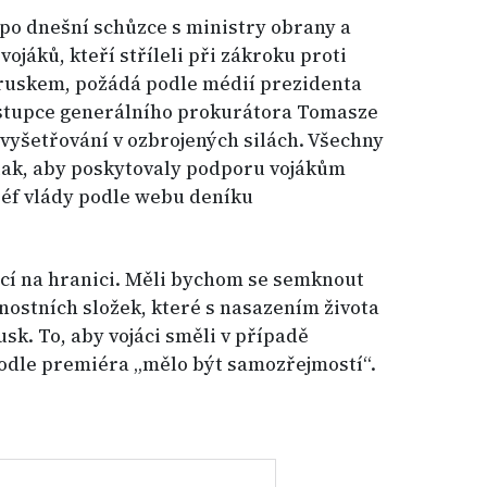
po dnešní schůzce s ministry obrany a
ojáků, kteří stříleli při zákroku proti
ruskem, požádá podle médií prezidenta
ástupce generálního prokurátora Tomasze
 vyšetřování v ozbrojených silách. Všechny
 tak, aby poskytovaly podporu vojákům
 šéf vlády podle webu deníku
ací na hranici. Měli bychom se semknout
ostních složek, které s nasazením života
usk. To, aby vojáci směli v případě
podle premiéra „mělo být samozřejmostí“.