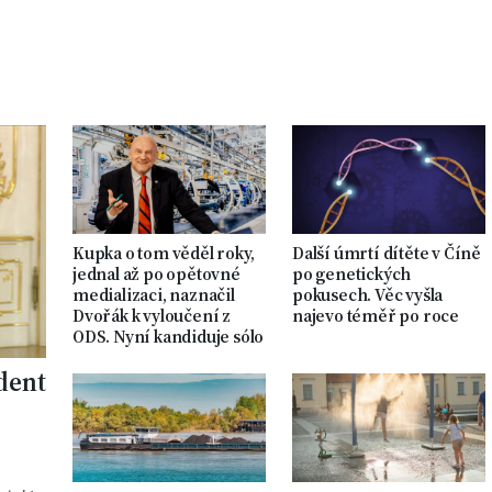
Kupka o tom věděl roky,
Další úmrtí dítěte v Číně
jednal až po opětovné
po genetických
medializaci, naznačil
pokusech. Věc vyšla
Dvořák k vyloučení z
najevo téměř po roce
ODS. Nyní kandiduje sólo
ident