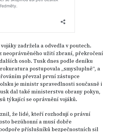
 vojáky zadržela a odvedla v poutech.
 z neoprávněného užití zbraní, překročení
dalších osob. Tusk dnes podle deníku
prokuratura postupovala „smysluplně“, a
třováním převzal první zástupce
olsku je ministr spravedlnosti současně i
sk dal také ministerstvu obrany pokyn,
ů týkající se oprávnění vojáků.
nil, že lidé, kteří rozhodují o právní
rosto bezúhonní a musí dobře
 podpoře příslušníků bezpečnostních sil