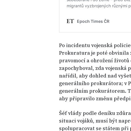
Po incidentu vojenská policie
Prokuratura je poté obvinila
pravomocí a ohrožení životů 
zapochyboval, zda vojenská 
nařídil, aby dohled nad vyše
generálního prokurátora; v P
generálním prokurátorem. Tu
aby připravilo změnu předpis
Šéf vlády podle deníku zdůraz
situaci vojáků, musí být nap
spolupracovat se státem při