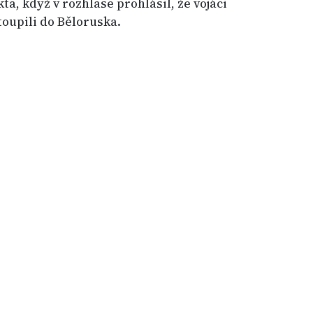
ta, když v rozhlase prohlásil, že vojáci
stoupili do Běloruska.