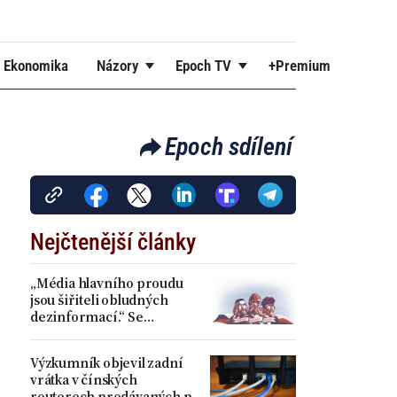
Ekonomika
Názory
Epoch TV
+Premium
Epoch sdílení
Nejčtenější články
„Média hlavního proudu
jsou šiřiteli obludných
dezinformací.“ Se
Stanislavem Spurným o
svobodách a úpadku
Výzkumník objevil zadní
Západu
vrátka v čínských
routerech prodávaných po