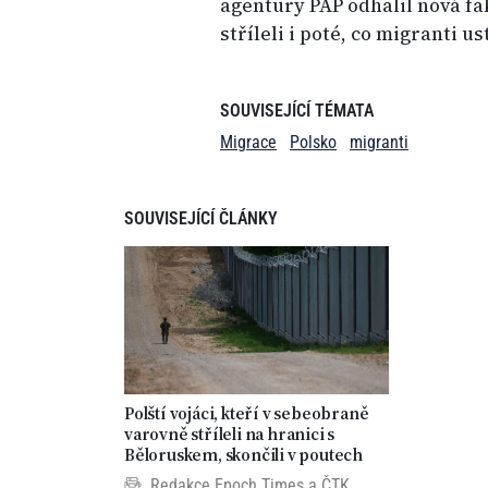
agentury PAP odhalil nová fak
stříleli i poté, co migranti u
SOUVISEJÍCÍ TÉMATA
Migrace
Polsko
migranti
SOUVISEJÍCÍ ČLÁNKY
Polští vojáci, kteří v sebeobraně
varovně stříleli na hranici s
Běloruskem, skončili v poutech
Redakce Epoch Times
a
ČTK