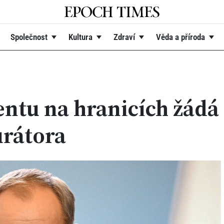
Společnost
Kultura
Zdraví
Věda a příroda
entu na hranicích žádá
urátora