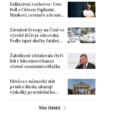
Exkluzivní rozhovor: Uwe
Boll o Citizen Vigilante,
Muskovi, cenzuře a braní
spravedlnosti do vlastních
rukou
Závislost Evropy na Číně ve
výrobě léčiv je obrovská.
Podle tajné služby fatální
strategická chyba
Žalobkyně obžalovala čtyři
lidi v bitcoinové kauze
včetně exministra Blažka
Důvěra v německý stát
prudce klesla, ukazují
výsledky pravidelného
průzkumu
Více článků