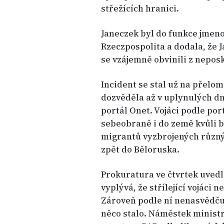
střežících hranici.
Janeczek byl do funkce jmen
Rzeczpospolita a dodala, že 
se vzájemně obvinili z nepos
Incident se stal už na přelo
dozvěděla až v uplynulých dn
portál Onet. Vojáci podle por
sebeobraně i do země kvůli bl
migrantů vyzbrojených různý
zpět do Běloruska.
Prokuratura ve čtvrtek uvedl
vyplývá, že střílející vojáci n
Zároveň podle ní nenasvědčuj
něco stalo. Náměstek minist