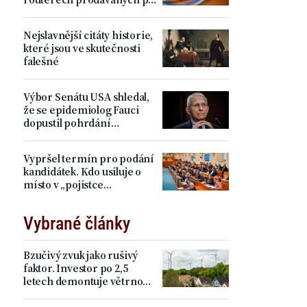
celém světě
Nejslavnější citáty historie,
které jsou ve skutečnosti
falešné
Výbor Senátu USA shledal,
že se epidemiolog Fauci
dopustil pohrdání
Kongresem
Vypršel termín pro podání
kandidátek. Kdo usiluje o
místo v „pojistce
demokracie“?
Vybrané články
Bzučivý zvuk jako rušivý
faktor. Investor po 2,5
letech demontuje větrnou
elektrárnu