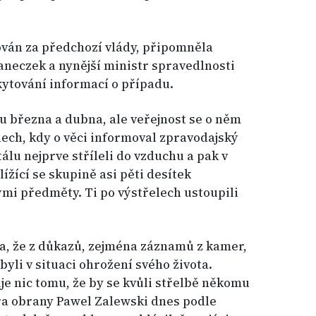
ován za předchozí vlády, připomněla
Janeczek a nynější ministr spravedlnosti
kytování informací o případu.
mu března a dubna, ale veřejnost se o něm
ech, kdy o věci informoval zpravodajský
tálu nejprve stříleli do vzduchu a pak v
ížící se skupině asi pěti desítek
mi předměty. Ti po výstřelech ustoupili
a, že z důkazů, zejména záznamů z kamer,
ebyli v situaci ohrožení svého života.
e nic tomu, že by se kvůli střelbě někomu
ra obrany Pawel Zalewski dnes podle