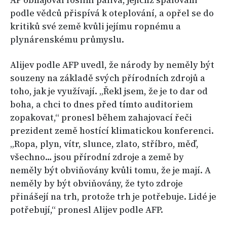
AP obhajoval fosilní paliva, jejichž spalování
podle vědců přispívá k oteplování, a opřel se do
kritiků své země kvůli jejímu ropnému a
plynárenskému průmyslu.
Alijev podle AFP uvedl, že národy by neměly být
souzeny na základě svých přírodních zdrojů a
toho, jak je využívají. „Řekl jsem, že je to dar od
boha, a chci to dnes před tímto auditoriem
zopakovat,“ pronesl během zahajovací řeči
prezident země hostící klimatickou konferenci.
„Ropa, plyn, vítr, slunce, zlato, stříbro, měď,
všechno… jsou přírodní zdroje a země by
neměly být obviňovány kvůli tomu, že je mají. A
neměly by být obviňovány, že tyto zdroje
přinášejí na trh, protože trh je potřebuje. Lidé je
potřebují,“ pronesl Alijev podle AFP.