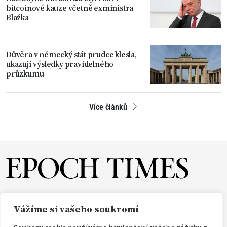
bitcoinové kauze včetně exministra
Blažka
Důvěra v německý stát prudce klesla,
ukazují výsledky pravidelného
průzkumu
Více článků
O NÁS
REDAKCE
PŘEDPLATNÉ
PODPORA
Vážíme si vašeho soukromí
DARUJTE
KONTAKT
TISKOVÉ ZPRÁVY
GDPR