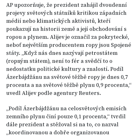
AP upozorňuje, že prezident zahájil dvoudenní
projevy světových státníků kritikou západních
médií nebo klimatických aktivistů, kteří
poukazují na historii země a její obchodování s
ropou a plynem. Alijev je označil za pokrytecké,
neboť největším producentem ropy jsou Spojené
státy. „Když nás dnes nazývají petrostátem
(ropným státem), není to fér a svědčí to o
nedostatku politické kultury a znalostí. Podíl
Ázerbájdžánu na světové těžbě ropy je dnes 0,7
procenta a na světové těžbě plynu 0,9 procenta,“
uvedl Alijev podle agentury Reuters.
„Podíl Ázerbájdžánu na celosvětových emisích
zemního plynu činí pouze 0,1 procenta,“ tvrdil
dále prezident a stěžoval si na to, co nazval
„koordinovanou a dobře organizovanou