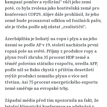
kampaní pomluv a vydírání“ vůči jeho zemi
poté, co byla zvolena jako hostitelská země pro
konferenci COP29. Alijev dále prohlásil, že jeho
země bude prosazovat odklon od fosilních paliv,
ale je třeba podle něj zůstat „realističtí“.
Ázerbájdžán je bohatý na ropu i plyn a na jeho
území se podle AP v 19. století nacházela první
ropná pole na světě. Příjmy z produkce ropy a
plynu tvoří zhruba 35 procent HDP země a
téměř polovinu státního rozpočtu, uvedla AFP,
podle níž se Baku chystá v příštím desetiletí
zvýšit produkci zemního plynu o více než
třetinu. Asi 75 procent energetického exportu
země směřuje na evropské trhy.
Západní média před tím upozornila na fakt, že
letošní klimatická konference se odehrává v