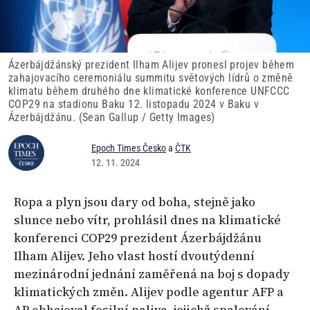
Ázerbájdžánský prezident Ilham Alijev pronesl projev během
zahajovacího ceremoniálu summitu světových lídrů o změně
klimatu během druhého dne klimatické konference UNFCCC
COP29 na stadionu Baku 12. listopadu 2024 v Baku v
Ázerbájdžánu. (Sean Gallup / Getty Images)
Epoch Times Česko
a
ČTK
12. 11. 2024
Ropa a plyn jsou dary od boha, stejně jako
slunce nebo vítr, prohlásil dnes na klimatické
konferenci COP29 prezident Ázerbájdžánu
Ilham Alijev. Jeho vlast hostí dvoutýdenní
mezinárodní jednání zaměřená na boj s dopady
klimatických změn. Alijev podle agentur AFP a