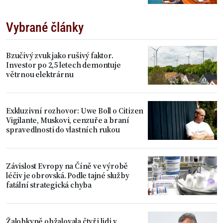
Vybrané články
Bzučivý zvuk jako rušivý faktor.
Investor po 2,5 letech demontuje
větrnou elektrárnu
Exkluzivní rozhovor: Uwe Boll o Citizen
Vigilante, Muskovi, cenzuře a braní
spravedlnosti do vlastních rukou
Závislost Evropy na Číně ve výrobě
léčiv je obrovská. Podle tajné služby
fatální strategická chyba
Žalobkyně obžalovala čtyři lidi v