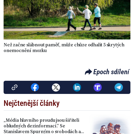
Než začne slábnout paměť, může chůze odhalit 5 skrytých
onemocnění mozku
Epoch sdílení
Nejčtenější články
„Média hlavního proudu jsou šiřiteli
obludných dezinformací.“ Se
Stanislavem Spurným o svobodách a