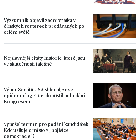
úpadku Západu
Výzkumník objevil zadní vrátka v
čínských routerech prodávaných po
celém světě
Nejslavnější citáty historie, které jsou
ve skutečnosti falešné
Výbor Senátu USA shledal, že se
epidemiolog Fauci dopustil pohrdání
Kongresem
Vypršel termín pro podání kandidátek.
Kdo usiluje o místo v „pojistce
demokracie“?