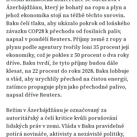
Ázerbájdžánu, který je bohatý na ropu a plyn a
jehož ekonomika stojí na těžbě těchto surovin.
Baku čelí tlaku, aby ukázalo pokrok od loňského
závazku COP28 k přechodu od fosilních paliv,
napsal v pondělí Reuters. Příjmy země z ropy a
plynu podle agentury tvořily loni 35 procent její
ekonomiky, což je pokles z 50 procent o dva roky
dříve. Baku tvrdí, že tyto příjmy budou dále
klesat, na 22 procent do roku 2028. Baku lobbuje
u vlád, aby urychlily přechod na čistou energii,
zatímco propaguje plyn jako přechodné palivo,
napsal dříve Reuters.
Režim v Ázerbájdžánu je označovaný za
autoritářský a čelí kritice kvůli porušování
lidských práv v zemi. Vláda v Baku pravidelně
potírá novináře, aktivisty a nezávislé politiky,