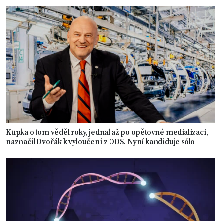
Kupka o tom věděl roky, jednal až po opětovné medializaci,
naznačil Dvořák k vyloučení z ODS. Nyní kandiduje sólo