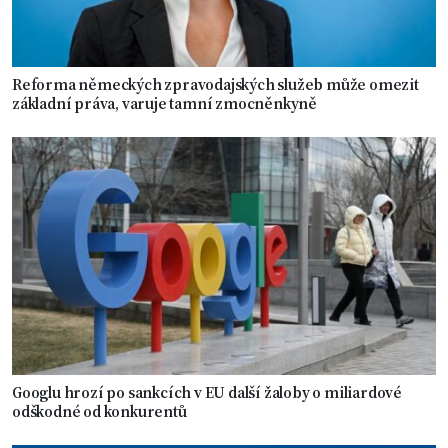
Reforma německých zpravodajských služeb může omezit
základní práva, varuje tamní zmocněnkyně
Googlu hrozí po sankcích v EU další žaloby o miliardové
odškodné od konkurentů