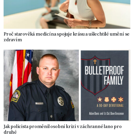
Proč starověká medicína spojuje krásu a ušlechtilé umění se
zdravím
Jak policista proměnil osobní krizi v záchranné lano pro
druhé