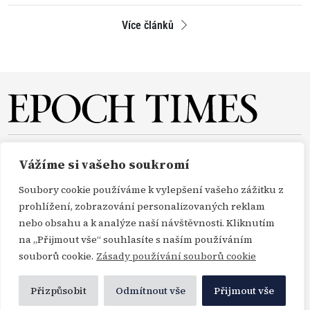
Více článků
O NÁS
REDAKCE
PŘEDPLATNÉ
PODPORA
Vážíme si vašeho soukromí
DARUJTE
KONTAKT
TISKOVÉ ZPRÁVY
GDPR
Soubory cookie používáme k vylepšení vašeho zážitku z
OBCHODNÍ PODMÍNKY
prohlížení, zobrazování personalizovaných reklam
nebo obsahu a k analýze naší návštěvnosti. Kliknutím
na „Přijmout vše“ souhlasíte s naším používáním
Copyright Epoch Times ČR © 2000-2026
souborů cookie.
Zásady používání souborů cookie
Všechna práva vyhrazena. Publikování nebo další šíření zpráv a fotografií ze zdrojů
Profimedia, Getty Images a Envato je bez předchozího písemného souhlasu těchto
Přizpůsobit
Odmítnout vše
Přijmout vše
agentur porušením autorského zákona.