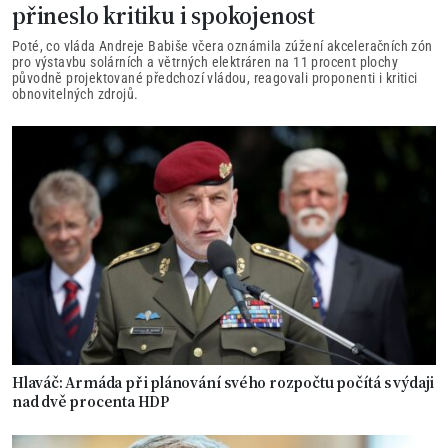
přineslo kritiku i spokojenost
Poté, co vláda Andreje Babiše včera oznámila zúžení akceleračních zón
pro výstavbu solárních a větrných elektráren na 11 procent plochy
původně projektované předchozí vládou, reagovali proponenti i kritici
obnovitelných zdrojů.
Hlaváč: Armáda při plánování svého rozpočtu počítá s výdaji
nad dvě procenta HDP