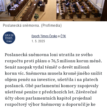
Poslanecká sněmovna. (Profimedia)
Epoch Times Česko
a
ČTK
1. 5. 2025
Poslanecká sněmovna loni utratila ze svého
rozpočtu proti plánu o 76,5 milionu korun méně.
Senát naopak vydal téměř o devět milionů
korun víc. Sněmovna musela kromě jiného snížit
objem peněz na investice, ušetřila i na platech
poslanců. Obě parlamentní komory zapojovaly
ušetřené peníze z předchozích let. Závěrečné
účty obou parlamentních kapitol projednal
rozpočtový výbor Sněmovny a doporučil je ke