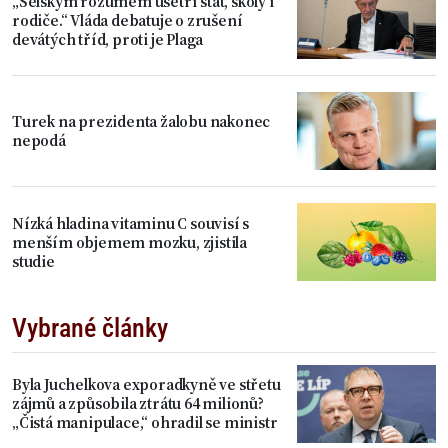
„Selským rozumem ušetří stát, školy i
rodiče.“ Vláda debatuje o zrušení
devátých tříd, proti je Plaga
Turek na prezidenta žalobu nakonec
nepodá
Nízká hladina vitaminu C souvisí s
menším objemem mozku, zjistila
studie
Vybrané články
Byla Juchelkova exporadkyně ve střetu
zájmů a způsobila ztrátu 64 milionů?
„Čistá manipulace,“ ohradil se ministr