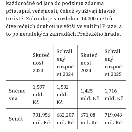
každoročně od jara do podzimu zdarma
přístupná veřejnosti, čehož využívají hlavně
turisté. Zahrada je s rozlohou 14 000 metrů
čtverečních druhou největší ve vnitřní Praze, a
to po nedalekých zahradách Pražského hradu.
Schvál
Schvál
Skuteč
Skuteč
ený
ený
nost
nost
rozpoč
rozpoč
2023
2024
et 2024
et 2025
1,597
1,502
Sněmo
1,425
1,716
mld.
mld.
vna
mld. Kč
mld. Kč
Kč
Kč
701,956
662,207
671,08
719,043
Senát
mil. Kč
mil. Kč
mil. Kč
mil. Kč