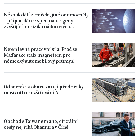
Několik dětí zemřelo, jiné onemocněly
– případ dárce spermatu s geny
zvyšujícími riziko nádorových
onemocnění
Nejen levná pracovní síla: Proč se
Maďarsko stalo magnetem pro
německý automobilový průmysl
Odborníci z oboru varují před riziky
masivního rozšiřování AI
Obchod s Taiwanem ano, oficiální
cesty ne, říká Okamura v Číně