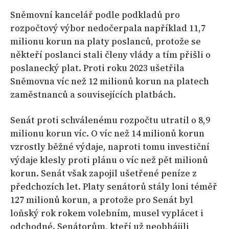
Sněmovní kancelář podle podkladů pro
rozpočtový výbor nedočerpala například 11,7
milionu korun na platy poslanců, protože se
někteří poslanci stali členy vlády a tím přišli o
poslanecký plat. Proti roku 2023 ušetřila
Sněmovna víc než 12 milionů korun na platech
zaměstnanců a souvisejících platbách.
Senát proti schválenému rozpočtu utratil o 8,9
milionu korun víc. O víc než 14 milionů korun
vzrostly běžné výdaje, naproti tomu investiční
výdaje klesly proti plánu o víc než pět milionů
korun. Senát však zapojil ušetřené peníze z
předchozích let. Platy senátorů stály loni téměř
127 milionů korun, a protože pro Senát byl
loňský rok rokem volebním, musel vyplácet i
odchodné. Senátorům, kteří už neobhájili