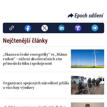
Epoch sdílení
Nejčtenější články
„Skanzen české energetiky“ vs „Máme
radost“ – zúžení akceleračních zón
přineslo kritiku i spokojenost
Organizace spojených národů už přišla
o všechny výmluvy