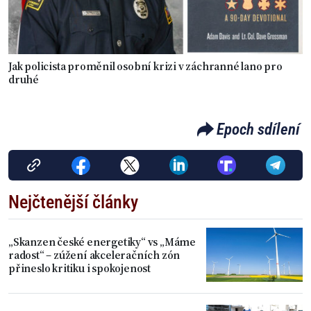
Jak policista proměnil osobní krizi v záchranné lano pro
druhé
Epoch sdílení
Nejčtenější články
„Skanzen české energetiky“ vs „Máme
radost“ – zúžení akceleračních zón
přineslo kritiku i spokojenost