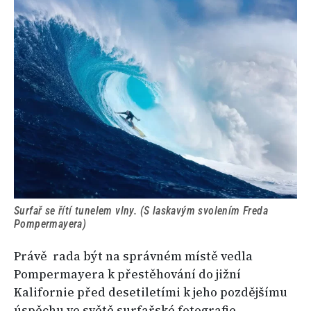
Surfař se řítí tunelem vlny. (S laskavým svolením Freda
Pompermayera)
Právě rada být na správném místě vedla
Pompermayera k přestěhování do jižní
Kalifornie před desetiletími k jeho pozdějšímu
úspěchu ve světě surfařské fotografie.