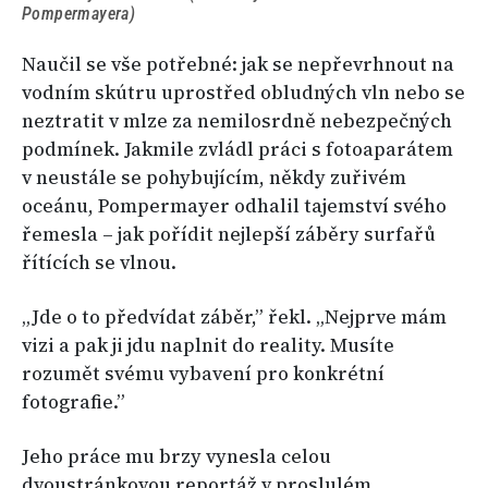
Pompermayera)
Naučil se vše potřebné: jak se nepřevrhnout na
vodním skútru uprostřed obludných vln nebo se
neztratit v mlze za nemilosrdně nebezpečných
podmínek. Jakmile zvládl práci s fotoaparátem
v neustále se pohybujícím, někdy zuřivém
oceánu, Pompermayer odhalil tajemství svého
řemesla – jak pořídit nejlepší záběry surfařů
řítících se vlnou.
„Jde o to předvídat záběr,” řekl. „Nejprve mám
vizi a pak ji jdu naplnit do reality. Musíte
rozumět svému vybavení pro konkrétní
fotografie.”
Jeho práce mu brzy vynesla celou
dvoustránkovou reportáž v proslulém