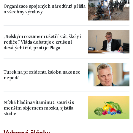
Organizace spojených národů už přišla
o všechny výmluvy
„Selským rozumem ušetří stát, školy i
rodiče.“ Vláda debatuje o zrušení
devátých tříd, proti je Plaga
Turek na prezidenta žalobu nakonec
nepodá
Nízká hladina vitaminu C souvisí s
menším objemem mozku, zjistila
studie