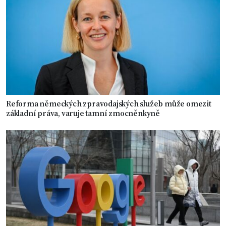
Reforma německých zpravodajských služeb může omezit
základní práva, varuje tamní zmocněnkyně