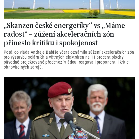
„Skanzen české energetiky“ vs „Máme
radost“ – zúžení akceleračních zón
přineslo kritiku i spokojenost
Poté, co vláda Andreje Babiše včera oznámila zúžení akceleračních zón
pro výstavbu solárních a větrných elektráren na 11 procent plochy
původně projektované předchozí vládou, reagovali proponenti i kritici
obnovitelných zdrojů.