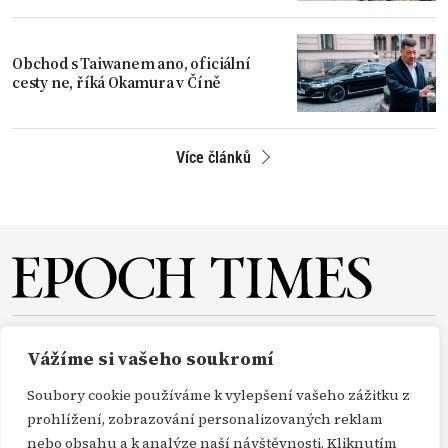
Obchod s Taiwanem ano, oficiální
cesty ne, říká Okamura v Číně
Více článků
O NÁS
REDAKCE
PŘEDPLATNÉ
PODPORA
Vážíme si vašeho soukromí
DARUJTE
KONTAKT
TISKOVÉ ZPRÁVY
GDPR
Soubory cookie používáme k vylepšení vašeho zážitku z
OBCHODNÍ PODMÍNKY
prohlížení, zobrazování personalizovaných reklam
nebo obsahu a k analýze naší návštěvnosti. Kliknutím