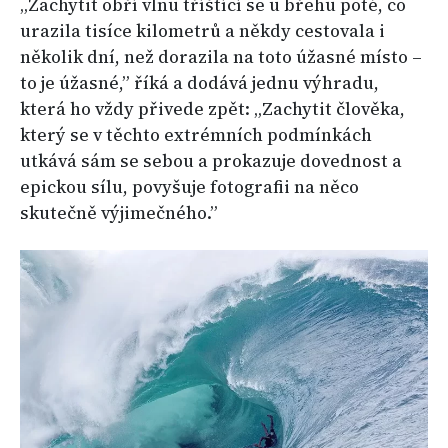
„Zachytit obří vlnu tříštící se u břehu poté, co
urazila tisíce kilometrů a někdy cestovala i
několik dní, než dorazila na toto úžasné místo –
to je úžasné,” říká a dodává jednu výhradu,
která ho vždy přivede zpět: „Zachytit člověka,
který se v těchto extrémních podmínkách
utkává sám se sebou a prokazuje dovednost a
epickou sílu, povyšuje fotografii na něco
skutečně výjimečného.”