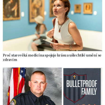
Proč starověká medicína spojuje krásu a ušlechtilé umění se
zdravím