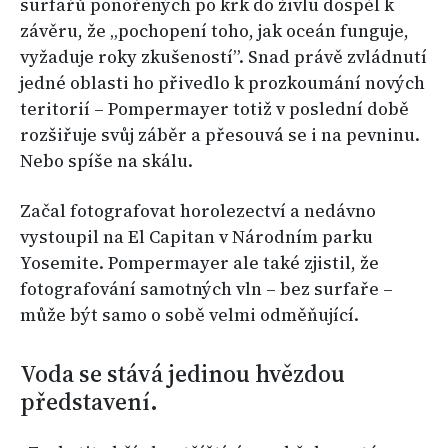
surfařů ponořených po krk do živlu dospěl k
závěru, že „pochopení toho, jak oceán funguje,
vyžaduje roky zkušeností”. Snad právě zvládnutí
jedné oblasti ho přivedlo k prozkoumání nových
teritorií – Pompermayer totiž v poslední době
rozšiřuje svůj záběr a přesouvá se i na pevninu.
Nebo spíše na skálu.
Začal fotografovat horolezectví a nedávno
vystoupil na El Capitan v Národním parku
Yosemite. Pompermayer ale také zjistil, že
fotografování samotných vln – bez surfaře –
může být samo o sobě velmi odměňující.
Voda se stává jedinou hvězdou
představení.