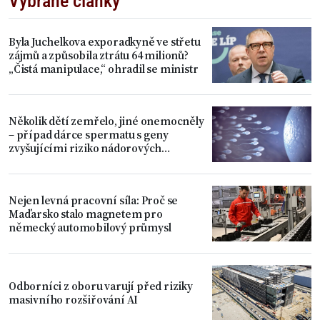
Vybrané články
Byla Juchelkova exporadkyně ve střetu
zájmů a způsobila ztrátu 64 milionů?
„Čistá manipulace,“ ohradil se ministr
Několik dětí zemřelo, jiné onemocněly
– případ dárce spermatu s geny
zvyšujícími riziko nádorových
onemocnění
Nejen levná pracovní síla: Proč se
Maďarsko stalo magnetem pro
německý automobilový průmysl
Odborníci z oboru varují před riziky
masivního rozšiřování AI