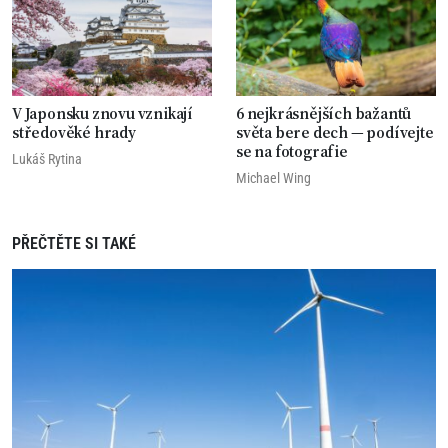
V Japonsku znovu vznikají
6 nejkrásnějších bažantů
středověké hrady
světa bere dech — podívejte
se na fotografie
Lukáš Rytina
Michael Wing
PŘEČTĚTE SI TAKÉ