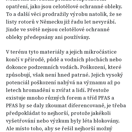
opatření, jako jsou celotělové ochranné obleky.
To a další věci prodražily výrobu natolik, že se
listy rotorů v Německu již řadu let nevyrábí.
Jinde ve světě nejsou celotělové ochranné
obleky předepsány ani používány.
V terénu tyto materiály a jejich mikročástice
končí v přírodě, půdě a vodních plochách nebo
dokonce podzemních vodách. Poškození, které
způsobují, však není hned patrné. Jejich vysoký
potenciál poškození nabývá na významu až po
letech hromadění u zvířat a lidí. Přestože
existuje mnoho různých forem a tříd PFAS a
PFAS by se daly zkoumat diferencovaně, je třeba
předpokládat to nejhorší, protože jakékoli
vyšetřování nebo výzkum byly léta blokovány.
Ale místo toho, aby se řešil nejhorší možný