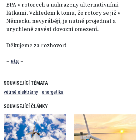
BPA v rotorech a nahrazeny alternativními
látkami. Vzhledem k tomu, že rotory se již v
Německu nevyrábějí, je nutné projednat a
urychleně zavést dovozní omezení.
Děkujeme za rozhovor!
–
etg
–
SOUVISEJÍCÍ TÉMATA
větrné elektrárny
energetika
SOUVISEJÍCÍ ČLÁNKY