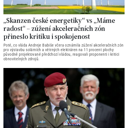
„Skanzen české energetiky“ vs „Máme
radost“ – zúžení akceleračních zón
přineslo kritiku i spokojenost
Poté, co vláda Andreje Babiše včera oznámila zúžení akceleračních zón
pro výstavbu solárních a větrných elektráren na 11 procent plochy
původně projektované předchozí vládou, reagovali proponenti i kritici
obnovitelných zdrojů.