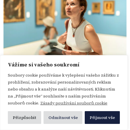
Vážíme si vašeho soukromí
Proč starověká medicína spojuje krásu a ušlechtilé umění se
zdravím
Soubory cookie používáme k vylepšení vašeho zážitku z
prohlížení, zobrazování personalizovaných reklam
nebo obsahu a k analýze naší návštěvnosti. Kliknutím
na „Přijmout vše“ souhlasíte s naším používáním
souborů cookie.
Zásady používání souborů cookie
Přizpůsobit
Odmítnout vše
Přijmout vše