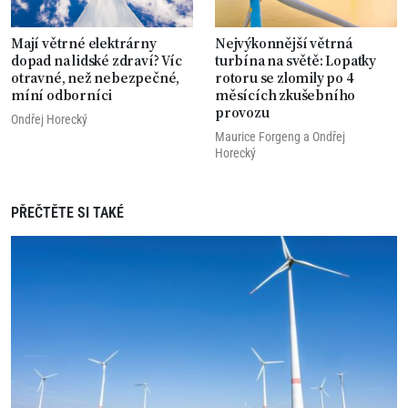
Mají větrné elektrárny
Nejvýkonnější větrná
dopad na lidské zdraví? Víc
turbína na světě: Lopatky
otravné, než nebezpečné,
rotoru se zlomily po 4
míní odborníci
měsících zkušebního
provozu
Ondřej Horecký
Maurice Forgeng
a
Ondřej
Horecký
PŘEČTĚTE SI TAKÉ