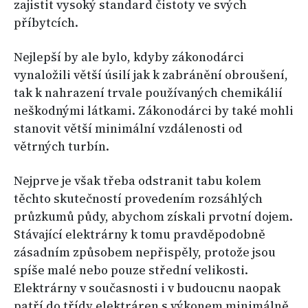
zajistit vysoký standard čistoty ve svých
příbytcích.
Nejlepší by ale bylo, kdyby zákonodárci
vynaložili větší úsilí jak k zabránění obroušení,
tak k nahrazení trvale používaných chemikálií
neškodnými látkami. Zákonodárci by také mohli
stanovit větší minimální vzdálenosti od
větrných turbín.
Nejprve je však třeba odstranit tabu kolem
těchto skutečností provedením rozsáhlých
průzkumů půdy, abychom získali prvotní dojem.
Stávající elektrárny k tomu pravděpodobně
zásadním způsobem nepřispěly, protože jsou
spíše malé nebo pouze střední velikosti.
Elektrárny v současnosti i v budoucnu naopak
patří do třídy elektráren s výkonem minimálně