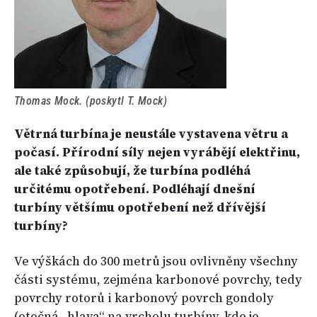
Thomas Mock. (poskytl T. Mock)
Větrná turbína je neustále vystavena větru a
počasí. Přírodní síly nejen vyrábějí elektřinu,
ale také způsobují, že turbína podléhá
určitému opotřebení. Podléhají dnešní
turbíny většímu opotřebení než dřívější
turbíny?
Ve výškách do 300 metrů jsou ovlivněny všechny
části systému, zejména karbonové povrchy, tedy
povrchy rotorů i karbonový povrch gondoly
(otočná „hlava“ na vrcholu turbíny, kde je