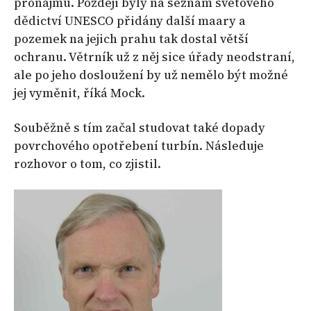
pronájmu. Později byly na seznam světového
dědictví UNESCO přidány další maary a
pozemek na jejich prahu tak dostal větší
ochranu. Větrník už z něj sice úřady neodstraní,
ale po jeho dosloužení by už nemělo být možné
jej vyměnit, říká Mock.
Souběžně s tím začal studovat také dopady
povrchového opotřebení turbín. Následuje
rozhovor o tom, co zjistil.