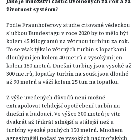
Jaké je množství částic uvolněných za rok a za
životnost systému?
Podle Fraunhoferovy studie citované vědeckou
službou Bundestagu v roce 2020 by to mělo být
kolem 45 kilogramů na větrnou turbínu za rok.
To se však týkalo větrných turbín s lopatkami
dlouhými jen kolem 40 metrů a vysokými jen
kolem 150 metrů. Dnešní turbíny jsou vysoké až
300 metrů, lopatky turbín na souši jsou dlouhé
až 90 metrů a váží kolem 25 tun na lopatku.
Z výše uvedených důvodů není možné
extrapolovat tehdejší opotřebení turbín na
dnešní a budoucí. Ve výšce 300 metrů je vítr
dvakrát až třikrát silnější a stálejší než u
turbíny vysoké pouhých 150 metrů. Mnohem
agresivnější počasí ve vysokých nadmořských