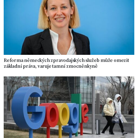
Reforma německých zpravodajských služeb může omezit
základní práva, varuje tamní zmocněnkyně