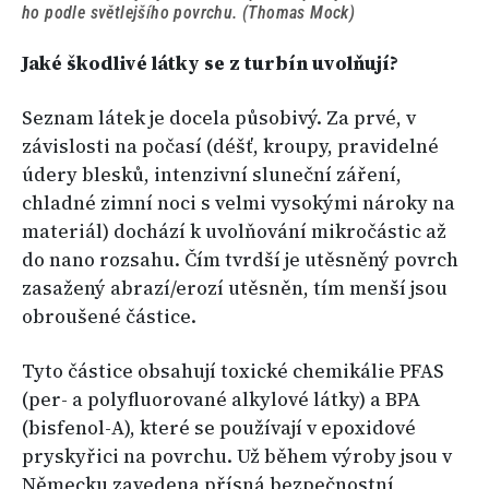
ho podle světlejšího povrchu. (Thomas Mock)
Jaké škodlivé látky se z turbín uvolňují?
Seznam látek je docela působivý. Za prvé, v
závislosti na počasí (déšť, kroupy, pravidelné
údery blesků, intenzivní sluneční záření,
chladné zimní noci s velmi vysokými nároky na
materiál) dochází k uvolňování mikročástic až
do nano rozsahu. Čím tvrdší je utěsněný povrch
zasažený abrazí/erozí utěsněn, tím menší jsou
obroušené částice.
Tyto částice obsahují toxické chemikálie PFAS
(per- a polyfluorované alkylové látky) a BPA
(bisfenol-A), které se používají v epoxidové
pryskyřici na povrchu. Už během výroby jsou v
Německu zavedena přísná bezpečnostní