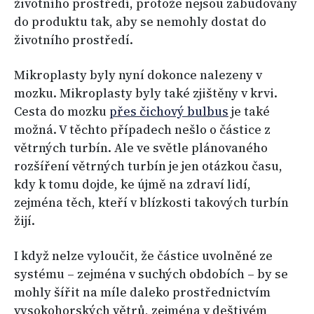
životního prostředí, protože nejsou zabudovány
do produktu tak, aby se nemohly dostat do
životního prostředí.
Mikroplasty byly nyní dokonce nalezeny v
mozku. Mikroplasty byly také zjištěny v krvi.
Cesta do mozku
přes čichový bulbus
je také
možná. V těchto případech nešlo o částice z
větrných turbín. Ale ve světle plánovaného
rozšíření větrných turbín je jen otázkou času,
kdy k tomu dojde, ke újmě na zdraví lidí,
zejména těch, kteří v blízkosti takových turbín
žijí.
I když nelze vyloučit, že částice uvolněné ze
systému – zejména v suchých obdobích – by se
mohly šířit na míle daleko prostřednictvím
vysokohorských větrů, zejména v deštivém