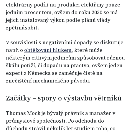
elektrárny podílí na produkci elektřiny pouze
jedním procentem, ovšem do roku 2030 se má
jejich instalovaný výkon podle plánů vlády
zpětinásobit.
V souvislosti s negativními dopady se diskutuje
např. o
obtěžování hlukem
, které může
některým citlivým jedincům způsobovat různou
škálu potíží, či dopadu na ptactvo, ovšem jeden
expert z Německa se zaměřuje čistě na
znečištění mechanického původu.
Začátky – spory o výstavbu větrníků
Thomas Mock je bývalý právník a manažer v
průmyslové společnosti. Po odchodu do
důchodu strávil několik let studiem toho, co