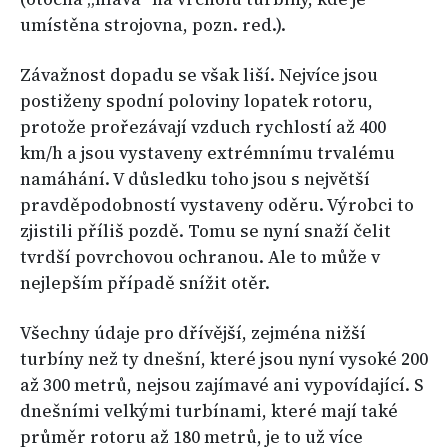
umístěna strojovna, pozn. red.).
Závažnost dopadu se však liší. Nejvíce jsou
postiženy spodní poloviny lopatek rotoru,
protože prořezávají vzduch rychlostí až 400
km/h a jsou vystaveny extrémnímu trvalému
namáhání. V důsledku toho jsou s největší
pravděpodobností vystaveny oděru. Výrobci to
zjistili příliš pozdě. Tomu se nyní snaží čelit
tvrdší povrchovou ochranou. Ale to může v
nejlepším případě snížit otěr.
Všechny údaje pro dřívější, zejména nižší
turbíny než ty dnešní, které jsou nyní vysoké 200
až 300 metrů, nejsou zajímavé ani vypovídající. S
dnešními velkými turbínami, které mají také
průměr rotoru až 180 metrů, je to už více