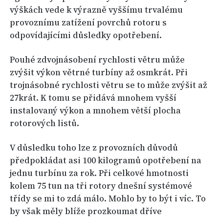
výškách vede k výrazně vyššímu trvalému
provoznímu zatížení povrchů rotoru s
odpovídajícími důsledky opotřebení.
Pouhé zdvojnásobení rychlosti větru může
zvýšit výkon větrné turbíny až osmkrát. Při
trojnásobné rychlosti větru se to může zvýšit až
27krát. K tomu se přidává mnohem vyšší
instalovaný výkon a mnohem větší plocha
rotorových listů.
V důsledku toho lze z provozních důvodů
předpokládat asi 100 kilogramů opotřebení na
jednu turbínu za rok. Při celkové hmotnosti
kolem 75 tun na tři rotory dnešní systémové
třídy se mi to zdá málo. Mohlo by to být i víc. To
by však měly blíže prozkoumat dříve