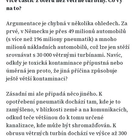
více částic z otěru než větrné turbíny. Co vy
na to?
Argumentace je chybná v několika ohledech. Za
prvé, v Německu je přes 49 milionů automobilů
(s více než 196 miliony pneumatik) a mnoho
milionů nákladních automobilů, což lze jen stěží
srovnávat s 30 000 větrnými turbínami. Navíc,
odkdy je toxická kontaminace přípustná nebo
úměrná jen proto, že jiná příčina způsobuje
ještě větší kontaminaci?
Zásadní mi ale připadá něco jiného. K
opotřebení pneumatik dochází tam, kde je to
zamýšleno, v blízkosti země a na komunikacích,
odkud teče většinou do k tomu určené
kanalizace, kde může být shromažďován. K
obrusu větrných turbín dochází ve výšce až 300