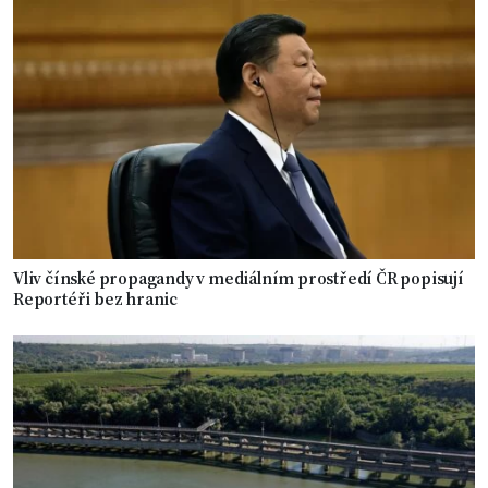
Vliv čínské propagandy v mediálním prostředí ČR popisují
Reportéři bez hranic