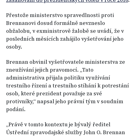
zasahování do prezidentských voleb v roce 2016
.
Přestože ministerstvo spravedlnosti proti
Brennanovi dosud formálně nevzneslo
obžalobu, v exministrově žalobě se uvádí, že v
posledních měsících zahájilo vyšetřování jeho
osoby.
Brennan obvinil vyšetřovatele ministerstva ze
zneužívání jejich pravomocí. „Tato
administrativa přijala politiku využívání
trestního řízení a trestního stíhání k potrestání
osob, které prezident považuje za své
protivníky,“ napsal jeho právní tým v soudním
podání.
„Právě v tomto kontextu je bývalý ředitel
Ústřední zpravodajské služby John O. Brennan