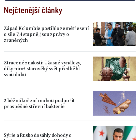
Nejčtenější články
Západ Kolumbie postihlo zemětřesení
o síle 7,4 stupně, jsou zprávy o
zraněných
Ztracené znalosti: Úžasné vynálezy,
díky nimž starověký svět předběhl
svou dobu
2 běžná koření mohou podpořit
prospěšné střevní bakterie
Sýrie a Rusko dosáhly dohody o