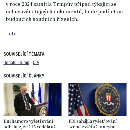
v roce 2024 zamítla Trmpův případ týkající se
uchovávání tajných dokumentů, bude podílet na
budoucích soudních řízeních.
–
ete
–
SOUVISEJÍCÍ TÉMATA
Donald Trump
CIA
SOUVISEJÍCÍ ČLÁNKY
Durhamovo vyšetřování
FBI zahájila vyšetřování
odhaluje, že CIA věděla už
svého exšéfa Comeyho a