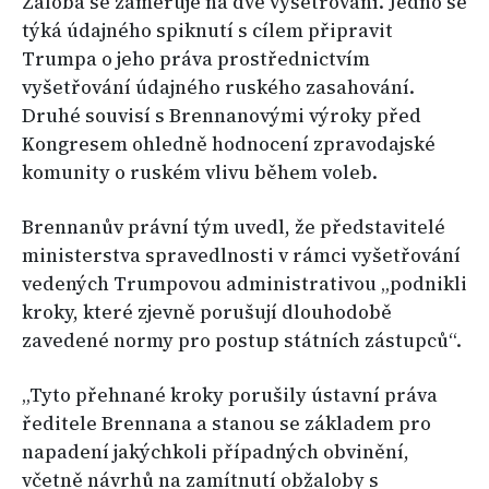
Žaloba se zaměřuje na dvě vyšetřování. Jedno se
týká údajného spiknutí s cílem připravit
Trumpa o jeho práva prostřednictvím
vyšetřování údajného ruského zasahování.
Druhé souvisí s Brennanovými výroky před
Kongresem ohledně hodnocení zpravodajské
komunity o ruském vlivu během voleb.
Brennanův právní tým uvedl, že představitelé
ministerstva spravedlnosti v rámci vyšetřování
vedených Trumpovou administrativou „podnikli
kroky, které zjevně porušují dlouhodobě
zavedené normy pro postup státních zástupců“.
„Tyto přehnané kroky porušily ústavní práva
ředitele Brennana a stanou se základem pro
napadení jakýchkoli případných obvinění,
včetně návrhů na zamítnutí obžaloby s