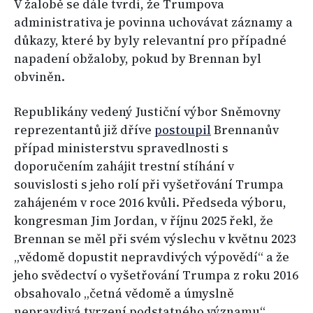
V žalobě se dále tvrdí, že Trumpova
administrativa je povinna uchovávat záznamy a
důkazy, které by byly relevantní pro případné
napadení obžaloby, pokud by Brennan byl
obviněn.
Republikány vedený Justiční výbor Sněmovny
reprezentantů již dříve
postoupil
Brennanův
případ ministerstvu spravedlnosti s
doporučením zahájit trestní stíhání v
souvislosti s jeho rolí při vyšetřování Trumpa
zahájeném v roce 2016 kvůli. Předseda výboru,
kongresman Jim Jordan, v říjnu 2025 řekl, že
Brennan se měl při svém výslechu v květnu 2023
„vědomě dopustit nepravdivých výpovědí“ a že
jeho svědectví o vyšetřování Trumpa z roku 2016
obsahovalo „četná vědomě a úmyslně
nepravdivá tvrzení podstatného významu“.