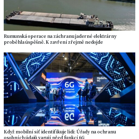
Rumunská operace na záchranu jaderné elektrárny
proběhla úspěšně. K zavření zřejmě nedojde
Když mobilní síť identifikuje lidi: Úřady na ochranu
osobních údajů varují před funkcí 6G