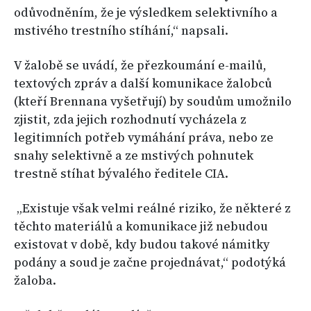
odůvodněním, že je výsledkem selektivního a
mstivého trestního stíhání,“ napsali.
V žalobě se uvádí, že přezkoumání e-mailů,
textových zpráv a další komunikace žalobců
(kteří Brennana vyšetřují) by soudům umožnilo
zjistit, zda jejich rozhodnutí vycházela z
legitimních potřeb vymáhání práva, nebo ze
snahy selektivně a ze mstivých pohnutek
trestně stíhat bývalého ředitele CIA.
„Existuje však velmi reálné riziko, že některé z
těchto materiálů a komunikace již nebudou
existovat v době, kdy budou takové námitky
podány a soud je začne projednávat,“ podotýká
žaloba.