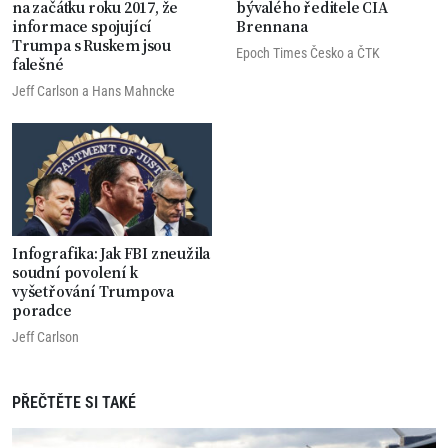
na začátku roku 2017, že
bývalého ředitele CIA
informace spojující
Brennana
Trumpa s Ruskem jsou
Epoch Times Česko
a
ČTK
falešné
Jeff Carlson
a
Hans Mahncke
Infografika: Jak FBI zneužila
soudní povolení k
vyšetřování Trumpova
poradce
Jeff Carlson
PŘEČTĚTE SI TAKÉ