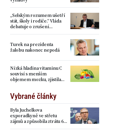
„Selským rozumem ušetří
stát, školy i rodiče.“ Vláda
debatuje o zrušení
devátých tříd, proti je Plaga
Turek na prezidenta
žalobu nakonec nepodá
Nízká hladina vitaminu C
souvisí s menším
objemem mozku, zjistila
studie
Vybrané články
Byla Juchelkova
exporadkyně ve střetu
zájmů a způsobila ztrátu 64
milionů? „Čistá
manipulace,“ ohradil se