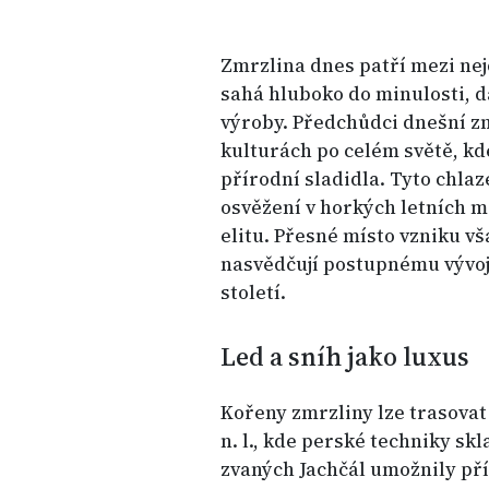
Zmrzlina dnes patří mezi nejo
sahá hluboko do minulosti, 
výroby. Předchůdci dnešní zm
kulturách po celém světě, kde
přírodní sladidla. Tyto chla
osvěžení v horkých letních 
elitu. Přesné místo vzniku v
nasvědčují postupnému vývoji,
století.
Led a sníh jako luxus
Kořeny zmrzliny lze trasovat
n. l., kde perské techniky sk
zvaných Jachčál umožnily př