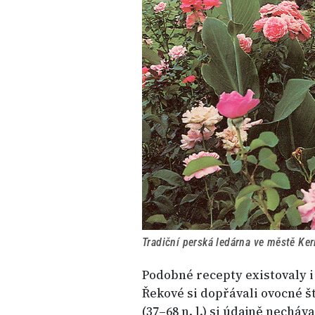
Tradiční perská ledárna ve městě Ker
Podobné recepty existovaly i
Řekové si dopřávali ovocné š
(37–68 n. l.) si údajně necháv