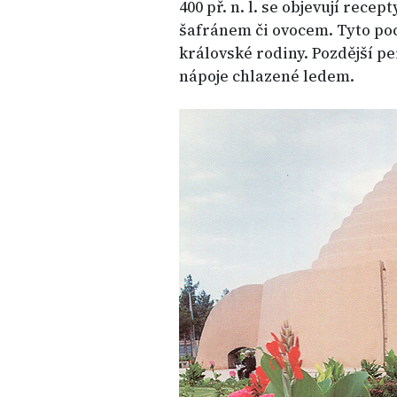
400 př. n. l. se objevují rec
šafránem či ovocem. Tyto po
královské rodiny. Pozdější pe
nápoje chlazené ledem.