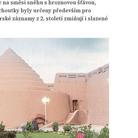
epty na směsi sněhu s hroznovou šťávou,
choutky byly určeny především pro
rské záznamy z 2. století zmiňují i slazené