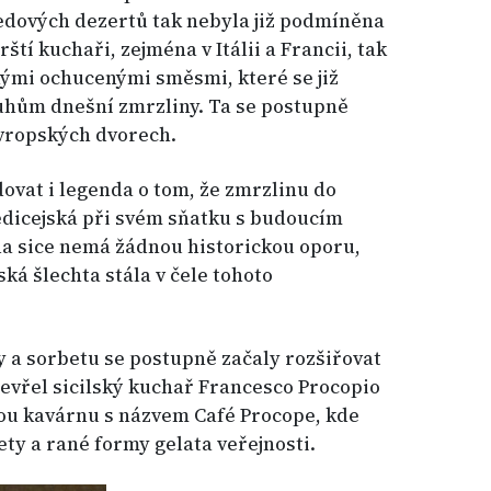
edových dezertů tak nebyla již podmíněna
tí kuchaři, zejména v Itálii a Francii, tak
nými ochucenými směsmi, které se již
hům dnešní zmrzliny. Ta se postupně
vropských dvorech.
dovat i legenda o tom, že zmrzlinu do
edicejská při svém sňatku s budoucím
da sice nemá žádnou historickou oporu,
ská šlechta stála v čele tohoto
 a sorbetu se postupně začaly rozšiřovat
tevřel sicilský kuchař Francesco Procopio
kou kavárnu s názvem Café Procope, kde
ety a rané formy gelata veřejnosti.