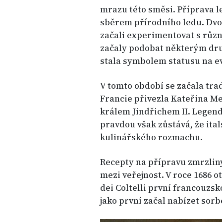
mrazu této směsi. Příprava l
sběrem přírodního ledu. Dvorš
začali experimentovat s růz
začaly podobat některým dru
stala symbolem statusu na e
V tomto období se začala tra
Francie přivezla Kateřina M
králem Jindřichem II. Legen
pravdou však zůstává, že ital
kulinářského rozmachu.
Recepty na přípravu zmrzliny
mezi veřejnost. V roce 1686 o
dei Coltelli první francouzs
jako první začal nabízet sorb