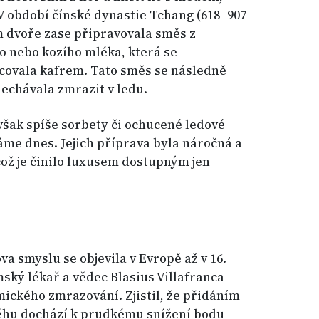
V období čínské dynastie Tchang (618–907
ém dvoře zase připravovala směs z
o nebo kozího mléka, která se
ovala kafrem. Tato směs se následně
nechávala zmrazit v ledu.
však spíše sorbety či ochucené ledové
náme dnes. Jejich příprava byla náročná a
což je činilo luxusem dostupným jen
a smyslu se objevila v Evropě až v 16.
ímský lékař a vědec Blasius Villafranca
ckého zmrazování. Zjistil, že přidáním
něhu dochází k prudkému snížení bodu