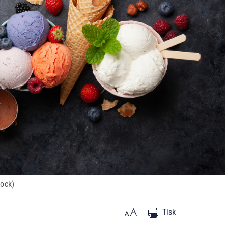
tock)
Tisk