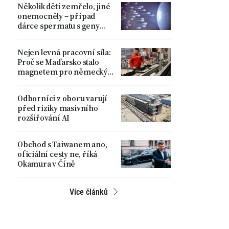
Několik dětí zemřelo, jiné
ministr
onemocněly – případ
dárce spermatu s geny
zvyšujícími riziko
nádorových onemocnění
Nejen levná pracovní síla:
Proč se Maďarsko stalo
magnetem pro německý
automobilový průmysl
Odborníci z oboru varují
před riziky masivního
rozšiřování AI
Obchod s Taiwanem ano,
oficiální cesty ne, říká
Okamura v Číně
Více článků