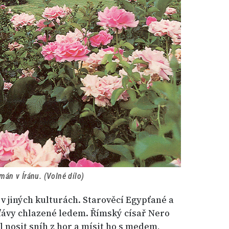
mán v Íránu. (Volné dílo)
 v jiných kulturách. Starověcí Egypťané a
ťávy chlazené ledem. Římský císař Nero
al nosit sníh z hor a mísit ho s medem,