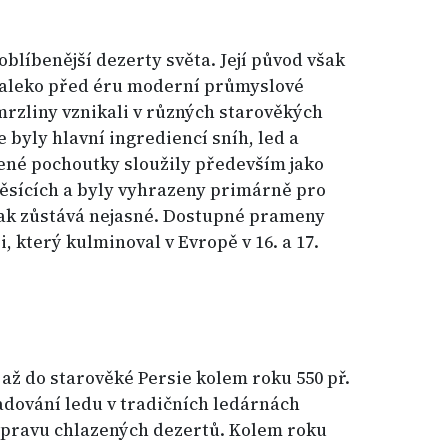
blíbenější dezerty světa. Její původ však
daleko před éru moderní průmyslové
rzliny vznikali v různých starověkých
 byly hlavní ingrediencí sníh, led a
zené pochoutky sloužily především jako
měsících a byly vyhrazeny primárně pro
šak zůstává nejasné. Dostupné prameny
 který kulminoval v Evropě v 16. a 17.
 až do starověké Persie kolem roku 550 př.
ladování ledu v tradičních ledárnách
ípravu chlazených dezertů. Kolem roku