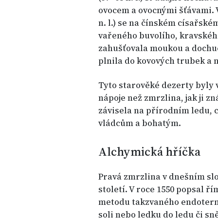
ovocem a ovocnými šťávami. 
n. l.) se na čínském císařsk
vařeného buvolího, kravskéh
zahušťovala moukou a dochuc
plnila do kovových trubek a 
Tyto starověké dezerty byly 
nápoje než zmrzlina, jak ji z
závisela na přírodním ledu, 
vládcům a bohatým.
Alchymická hříčka
Pravá zmrzlina v dnešním slov
století. V roce 1550 popsal ř
metodu takzvaného endotermi
soli nebo ledku do ledu či s