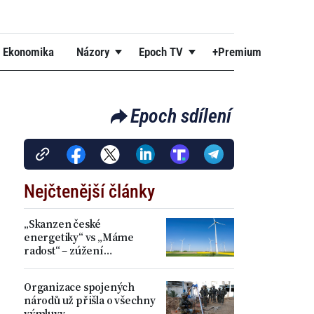
Ekonomika
Názory
Epoch TV
+Premium
Epoch sdílení
Nejčtenější články
„Skanzen české
energetiky“ vs „Máme
radost“ – zúžení
akceleračních zón přineslo
kritiku i spokojenost
Organizace spojených
národů už přišla o všechny
výmluvy