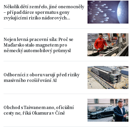
Několik dětí zemřelo, jiné onemocněly
– případ dárce spermatu s geny
zvyšujícími riziko nádorových
onemocnění
Nejen levná pracovní síla: Proč se
Maďarsko stalo magnetem pro
německý automobilový průmysl
Odborníci z oboru varují před riziky
masivního rozšiřování AI
Obchod s Taiwanem ano, oficiální
cesty ne, říká Okamura v Číně