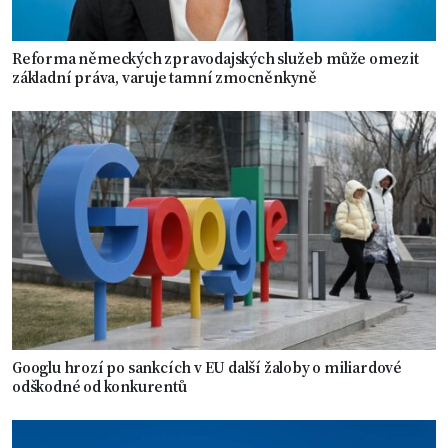
Reforma německých zpravodajských služeb může omezit
základní práva, varuje tamní zmocněnkyně
Googlu hrozí po sankcích v EU další žaloby o miliardové
odškodné od konkurentů