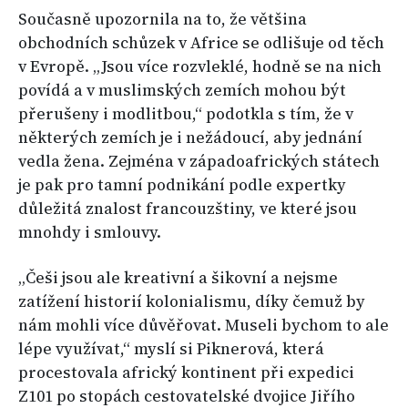
Současně upozornila na to, že většina
obchodních schůzek v Africe se odlišuje od těch
v Evropě. „Jsou více rozvleklé, hodně se na nich
povídá a v muslimských zemích mohou být
přerušeny i modlitbou,“ podotkla s tím, že v
některých zemích je i nežádoucí, aby jednání
vedla žena. Zejména v západoafrických státech
je pak pro tamní podnikání podle expertky
důležitá znalost francouzštiny, ve které jsou
mnohdy i smlouvy.
„Češi jsou ale kreativní a šikovní a nejsme
zatížení historií kolonialismu, díky čemuž by
nám mohli více důvěřovat. Museli bychom to ale
lépe využívat,“ myslí si Piknerová, která
procestovala africký kontinent při expedici
Z101 po stopách cestovatelské dvojice Jiřího