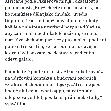
Afričané podle Piknerové milují i okázalost a
pompéznost. „Když chcete dělat business, tak
ho nemůžete dělat jako chudák,“ uvedla.
Doplnila, že afričtí muži nosí dlouhé kalhoty,
košile a naleštěné uzavřené boty a je důležité,
aby zahraniční podnikatelé ukázali, že na to
mají. Své obchodní partnery pak mohou podle ní
potěšit třeba i tím, že na rodinnou oslavu, na
kterou byli pozvaní, se dostaví v tradičním
oděvu galabi.
Podnikatelé podle ní musí v Africe dbát rovněž
na udržování kontaktů a budování osobních
vztahů s obchodními protějšky. „Afričané jsou
hodně aktivní na whatsappu, musíte stále
odepisovat, sdílet, posílat si přání nebo fotky,“
vysvětlila.