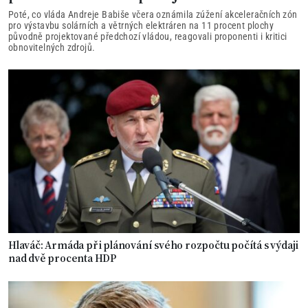
Poté, co vláda Andreje Babiše včera oznámila zúžení akceleračních zón
pro výstavbu solárních a větrných elektráren na 11 procent plochy
původně projektované předchozí vládou, reagovali proponenti i kritici
obnovitelných zdrojů.
Hlaváč: Armáda při plánování svého rozpočtu počítá s výdaji
nad dvě procenta HDP