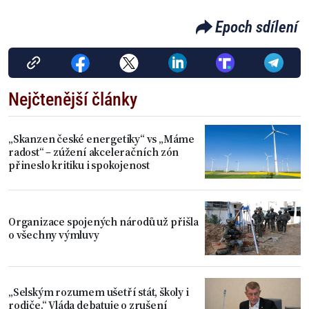
Epoch sdílení
Nejčtenější články
„Skanzen české energetiky“ vs „Máme
radost“ – zúžení akceleračních zón
přineslo kritiku i spokojenost
Organizace spojených národů už přišla
o všechny výmluvy
„Selským rozumem ušetří stát, školy i
rodiče.“ Vláda debatuje o zrušení