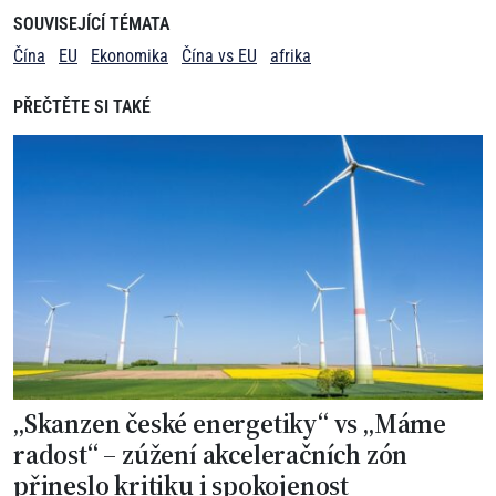
SOUVISEJÍCÍ TÉMATA
Čína
EU
Ekonomika
Čína vs EU
afrika
PŘEČTĚTE SI TAKÉ
„Skanzen české energetiky“ vs „Máme
radost“ – zúžení akceleračních zón
přineslo kritiku i spokojenost