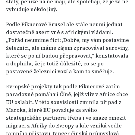
stály, peníze na ně mají, ale spoléhají, že je za ně
vybuduje někdo jiný.
Podle Piknerové Brusel ale stále neumí jednat
dostatečně asertivně s africkými vládami.
„Pořád neumíme říct: ‚Dobře, my vám postavíme
železnici, ale máme zájem zpracovávat suroviny,
které se po ní budou přepravovat,“ konstatovala
a doplnila, že je totiž důležité, co se po
postavené železnici vozí a kam to směřuje.
Evropské projekty tak podle Piknerové zatím
paradoxně pomáhají Číně, jejíž vliv v Africe chce
EU oslabit. V této souvislosti zmínila případ z
Maroka, které EU považuje za svého
strategického partnera třeba i ve snaze omezit
migraci z Afriky do Evropy a kde vzniká vedle
tamního přístavu Tanger čínská průmyslová