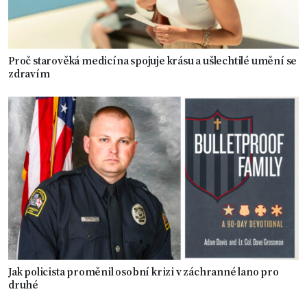
Proč starověká medicína spojuje krásu a ušlechtilé umění se
zdravím
Jak policista proměnil osobní krizi v záchranné lano pro
druhé