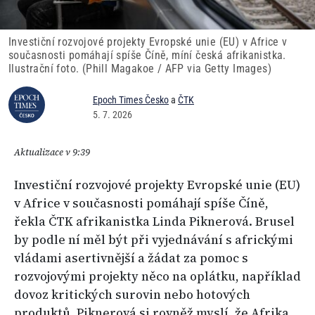
Investiční rozvojové projekty Evropské unie (EU) v Africe v
současnosti pomáhají spíše Číně, míní česká afrikanistka.
Ilustrační foto. (Phill Magakoe / AFP via Getty Images)
Epoch Times Česko
a
ČTK
5. 7. 2026
Aktualizace v 9:39
Investiční rozvojové projekty Evropské unie (EU)
v Africe v současnosti pomáhají spíše Číně,
řekla ČTK afrikanistka Linda Piknerová. Brusel
by podle ní měl být při vyjednávání s africkými
vládami asertivnější a žádat za pomoc s
rozvojovými projekty něco na oplátku, například
dovoz kritických surovin nebo hotových
produktů. Piknerová si rovněž myslí, že Afrika