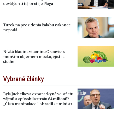
devátých tříd, proti je Plaga
Turek na prezidenta žalobu nakonec
nepodá
Nízká hladina vitaminu C souvisí s
menším objemem mozku, zjistila
studie
Vybrané články
Byla Juchelkova exporadkyně ve střetu
zájmů a způsobila ztrátu 64 milionů?
„Čistá manipulace,“ ohradil se ministr