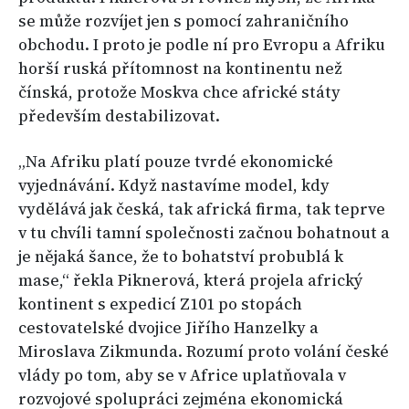
se může rozvíjet jen s pomocí zahraničního
obchodu. I proto je podle ní pro Evropu a Afriku
horší ruská přítomnost na kontinentu než
čínská, protože Moskva chce africké státy
především destabilizovat.
„Na Afriku platí pouze tvrdé ekonomické
vyjednávání. Když nastavíme model, kdy
vydělává jak česká, tak africká firma, tak teprve
v tu chvíli tamní společnosti začnou bohatnout a
je nějaká šance, že to bohatství probublá k
mase,“ řekla Piknerová, která projela africký
kontinent s expedicí Z101 po stopách
cestovatelské dvojice Jiřího Hanzelky a
Miroslava Zikmunda. Rozumí proto volání české
vlády po tom, aby se v Africe uplatňovala v
rozvojové spolupráci zejména ekonomická