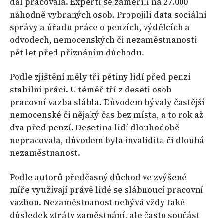
dál pracovala. Experti se zaměřili na 27.000
náhodně vybraných osob. Propojili data sociální
správy a úřadu práce o penzích, výdělcích a
odvodech, nemocenských či nezaměstnanosti
pět let před přiznáním důchodu.
Podle zjištění měly tři pětiny lidí před penzí
stabilní práci. U téměř tří z deseti osob
pracovní vazba slábla. Důvodem bývaly častější
nemocenské či nějaký čas bez místa, a to rok až
dva před penzí. Desetina lidí dlouhodobě
nepracovala, důvodem byla invalidita či dlouhá
nezaměstnanost.
Podle autorů předčasný důchod ve zvýšené
míře využívají právě lidé se slábnoucí pracovní
vazbou. Nezaměstnanost nebývá vždy také
důsledek ztráty zaměstnání, ale často součást