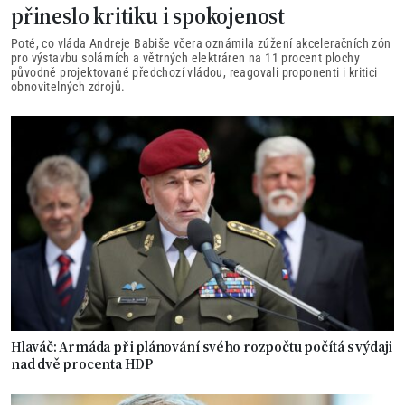
přineslo kritiku i spokojenost
Poté, co vláda Andreje Babiše včera oznámila zúžení akceleračních zón
pro výstavbu solárních a větrných elektráren na 11 procent plochy
původně projektované předchozí vládou, reagovali proponenti i kritici
obnovitelných zdrojů.
Hlaváč: Armáda při plánování svého rozpočtu počítá s výdaji
nad dvě procenta HDP