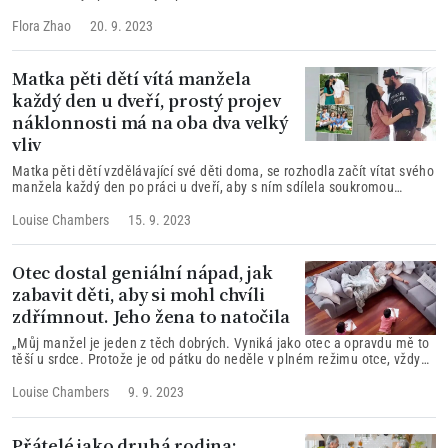
Flora Zhao
20. 9. 2023
Matka pěti dětí vítá manžela
každý den u dveří, prostý projev
náklonnosti má na oba dva velký
vliv
Matka pěti dětí vzdělávající své děti doma, se rozhodla začít vítat svého
manžela každý den po práci u dveří, aby s ním sdílela soukromou
chvilku, aniž by tušila, jak obrovský dopad to bude mít...
Louise Chambers
15. 9. 2023
Otec dostal geniální nápad, jak
zabavit děti, aby si mohl chvíli
zdřímnout. Jeho žena to natočila
„Můj manžel je jeden z těch dobrých. Vyniká jako otec a opravdu mě to
těší u srdce. Protože je od pátku do neděle v plném režimu otce, vždy
hledá způsoby, jak je zabavit, a pokud to od něj vyžaduje jen málo nebo
žádné úsilí, o to líp!“ řekla paní Chandová pro The Epoch Times.
Louise Chambers
9. 9. 2023
Přátelé jako druhá rodina: