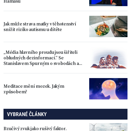
Hamásu
Jak může strava matky v těhotenství
snížit riziko autismu u dítěte
„Média hlavního proudu jsou šiřiteli
obludných dezinformací.“ Se
Stanislavem Spurným o svobodách a
úpadku Západu
Meditace mění mozek. Jakým
způsobem?
VYBRANÉ ČLÁNKY
Bzučivý zvuk jako rušivý faktor.