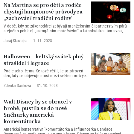
Na Martina se pro děti a rodiče
chystají lampionové průvody za
„zachování tradiční rodiny“
V době, kdy se zákonodárci zabývají manželstvím či partnerstvím párů
stejného pohlaví, „surogátním mateřstvím“ a Istanbulskou úmluvou,
pořádá konzervativní spolek lampionový průvod pro děti a rodiče
„Family pride“.
Juraj Skovajsa
1. 11. 2023
Halloween – keltský svátek plný
strašidel i legrace
Podle toho, čemu Keltové věřili, je to zároveň
den, kdy se objevuje most mezi světem mrtvých
a živých. Věřili, že duše tak mohou na jednu noc
přicházet zpět mezi živé nebo pozůstalé.
Zdenka Danková
31. 10. 2023
Keltové tento den vnímali jako spojení říše
živých i mrtvých.
Walt Disney by se obracel v
hrobě, pustila se do nové
Sněhurky americká
komentátorka
Americká konzervativní komentátorka a influencerka Candace
Owensová se ostře pustila do společnosti Disney za její progresivní