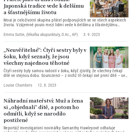
Japonská tradice vede k delšímu
a šťastnějšímu životu
Moai je celoživotní skupina přátel podporujících se ve všech aspektech
života. Vzájemné pouto mezi lidmi vede k delšímu a šťastnějšímu
životu.
Emma Suttie, (lékařka akupunktury, D.Ac., AP)
3. 9. 2023
„Neuvěřitelné“: Čtyři sestry byly v
šoku, když seznaly, že jsou
všechny najednou těhotné
Čtyři sestry byly samou radostí v šoku, když zjistily, že všechny čekají
dítě ve stejnou dobu. Sourozenci – z nichž tři čekají své první dítě – se
cítí „požehnáni“ a těší se na rodinné dovolené plné zábavy a sdílení
významných událostí.
Louise Chambers
12. 8. 2023
Náhradní mateřství: Muž a žena
si „objednali“ dítě, a potom ho
odmítli, když se narodilo
postižené
Reportáž investigativní novinářky Samanthy Hawleyové odhaluje