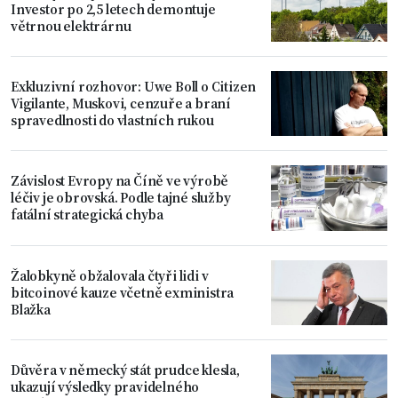
Investor po 2,5 letech demontuje
větrnou elektrárnu
Exkluzivní rozhovor: Uwe Boll o Citizen
Vigilante, Muskovi, cenzuře a braní
spravedlnosti do vlastních rukou
Závislost Evropy na Číně ve výrobě
léčiv je obrovská. Podle tajné služby
fatální strategická chyba
Žalobkyně obžalovala čtyři lidi v
bitcoinové kauze včetně exministra
Blažka
Důvěra v německý stát prudce klesla,
ukazují výsledky pravidelného