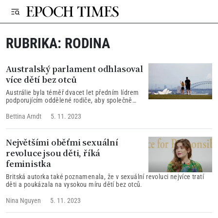
RUBRIKA:
RODINA
Australský parlament odhlasoval
více dětí bez otců
Austrálie byla téměř dvacet let předním lídrem
podporujícím oddělené rodiče, aby společně
rozhodovali o výchově svých dětí.
Bettina Arndt
5. 11. 2023
Největšími oběťmi sexuální
revoluce jsou děti, říká
feministka
Britská autorka také poznamenala, že v sexuální revoluci nejvíce tratí
děti a poukázala na vysokou míru dětí bez otců.
Nina Nguyen
5. 11. 2023