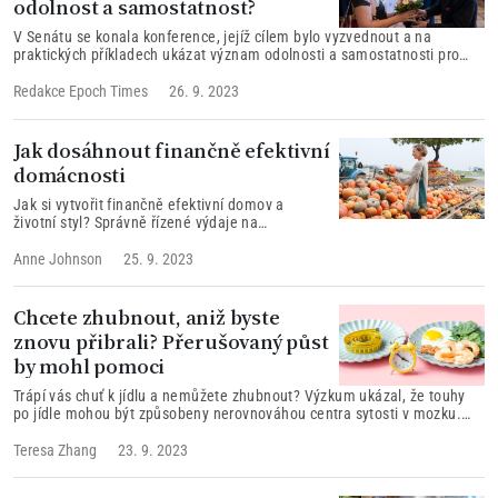
odolnost a samostatnost?
V Senátu se konala konference, jejíž cílem bylo vyzvednout a na
praktických příkladech ukázat význam odolnosti a samostatnosti pro
život člověka a celé společnosti, a zároveň v době moderních trendů
podpořit celistvou výchovu, která vychází z nejlepších tradic a kořenů
Redakce Epoch Times
26. 9. 2023
výchovy a vzdělávání.
Jak dosáhnout finančně efektivní
domácnosti
Jak si vytvořit finančně efektivní domov a
životní styl? Správně řízené výdaje na
domácnost mohou přispět k tomu, aby se vám
vedlo finančně lépe.
Anne Johnson
25. 9. 2023
Chcete zhubnout, aniž byste
znovu přibrali? Přerušovaný půst
by mohl pomoci
Trápí vás chuť k jídlu a nemůžete zhubnout? Výzkum ukázal, že touhy
po jídle mohou být způsobeny nerovnováhou centra sytosti v mozku.
Přerušovaný půst může rovnováhu hladu a chuti k jídlu navrátit a tím
podpořit zdravé změny v těle. Dr. Hu Naiwen z tradiční čínské medicíny
Teresa Zhang
23. 9. 2023
představuje způsob, jak zhubnout 1 kg za měsíc jen tím, že omezíte
pouhé jedno jídlo týdně. Vyzkoušejte to i vy!