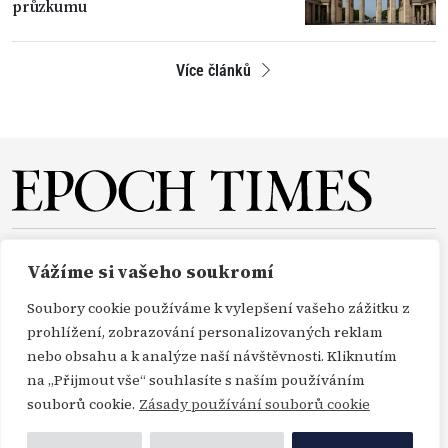
průzkumu
Více článků
O NÁS
REDAKCE
PŘEDPLATNÉ
PODPORA
Vážíme si vašeho soukromí
DARUJTE
KONTAKT
TISKOVÉ ZPRÁVY
GDPR
Soubory cookie používáme k vylepšení vašeho zážitku z
OBCHODNÍ PODMÍNKY
prohlížení, zobrazování personalizovaných reklam
nebo obsahu a k analýze naší návštěvnosti. Kliknutím
na „Přijmout vše“ souhlasíte s naším používáním
Copyright Epoch Times ČR © 2000-2026
souborů cookie.
Zásady používání souborů cookie
Všechna práva vyhrazena. Publikování nebo další šíření zpráv a fotografií ze zdrojů
Profimedia, Getty Images a Envato je bez předchozího písemného souhlasu těchto