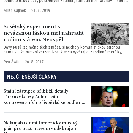
pohnuté osudy dětí, porozených v rámci „náhradního mateřství“, které
jejich rodiče je odmítli. Děti tak zůstaly v cizí zemi bez rodiny a bez
občanství.
Milan Kajínek
21. 8. 2019
Sovětský experiment s
nevázanou láskou měl nahradit
rodinu státem. Neuspěl
Davy Rusů, zejména těch z měst, si nechaly komunistickou stranou
namluvit, že mravní zdrženlivost k sexu vyvěrající z rodinné morálky,
není k ničemu dobrá a pouze lidem škodí. Komunisté ženy přesvědčili,
že vařit vlastním rodinám a vychovávat své děti z nich činí otrokyně.
Petr Šváb
26. 5. 2017
Ženy podle nich budou daleko „svobodnější“, když budou pracovat ve
státních fabrikách.
NEJČTENĚJŠÍ ČLÁNKY
Státní zástupce přiblížil detaily
Turkovy kauzy. Autenticita
kontroverzních příspěvků se podle něj
prokázala
Netanjahu odmítl americký mírový
plán pro Gazu navzdory odzbrojení