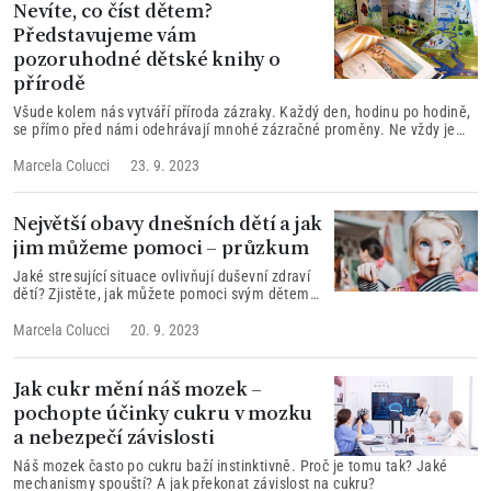
Nevíte, co číst dětem?
Představujeme vám
pozoruhodné dětské knihy o
přírodě
Všude kolem nás vytváří příroda zázraky. Každý den, hodinu po hodině,
se přímo před námi odehrávají mnohé zázračné proměny. Ne vždy je
však snadné je vidět na vlastní oči. Proto vám nabízíme recenze
několika dětských knih o přírodě, které zcela mimořádným způsobem
Marcela Colucci
23. 9. 2023
upoutají pozornost vašich malých milovníků přírody a odhalí jim svět
plný fascinujících zázraků.
Největší obavy dnešních dětí a jak
jim můžeme pomoci – průzkum
Jaké stresující situace ovlivňují duševní zdraví
dětí? Zjistěte, jak můžete pomoci svým dětem
předcházet problémům s duševním zdravím v
klíčovém období jejich růstu.
Marcela Colucci
20. 9. 2023
Jak cukr mění náš mozek –
pochopte účinky cukru v mozku
a nebezpečí závislosti
Náš mozek často po cukru baží instinktivně. Proč je tomu tak? Jaké
mechanismy spouští? A jak překonat závislost na cukru?