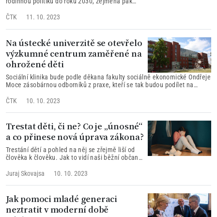
rodinnou politiku do roku 2030, zejména pak
aby rodiny měli více dětí.
ČTK
11. 10. 2023
Na ústecké univerzitě se otevřelo
výzkumné centrum zaměřené na
ohrožené děti
Sociální klinika bude podle děkana fakulty sociálně ekonomické Ondřeje
Moce zásobárnou odborníků z praxe, kteří se tak budou podílet na
kvalitnějším vzdělávání budoucích sociálních pracovníků.
ČTK
10. 10. 2023
Trestat děti, či ne? Co je „únosné“
a co přinese nová úprava zákona?
Trestání dětí a pohled na něj se zřejmě liší od
člověka k člověku. Jak to vidí naši běžní občané,
psychologové či mezinárodní společenství? A co
přinese chystaná legislativní úprava?
Juraj Skovajsa
10. 10. 2023
Jak pomoci mladé generaci
neztratit v moderní době