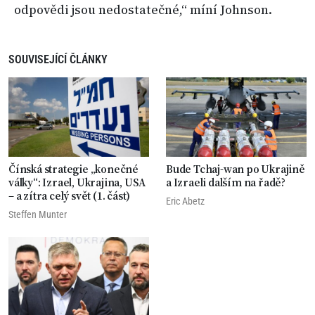
odpovědi jsou nedostatečné,“ míní Johnson.
SOUVISEJÍCÍ ČLÁNKY
Čínská strategie „konečné
Bude Tchaj-wan po Ukrajině
války“: Izrael, Ukrajina, USA
a Izraeli dalším na řadě?
– a zítra celý svět (1. část)
Eric Abetz
Steffen Munter