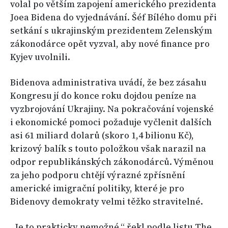
volal po větším zapojení amerického prezidenta
Joea Bidena do vyjednávání. Šéf Bílého domu při
setkání s ukrajinským prezidentem Zelenským
zákonodárce opět vyzval, aby nové finance pro
Kyjev uvolnili.
Bidenova administrativa uvádí, že bez zásahu
Kongresu jí do konce roku dojdou peníze na
vyzbrojování Ukrajiny. Na pokračování vojenské
i ekonomické pomoci požaduje vyčlenit dalších
asi 61 miliard dolarů (skoro 1,4 bilionu Kč),
krizový balík s touto položkou však narazil na
odpor republikánských zákonodárců. Výměnou
za jeho podporu chtějí výrazné zpřísnění
americké imigrační politiky, které je pro
Bidenovy demokraty velmi těžko stravitelné.
„Je to prakticky nemožné,“ řekl podle listu The