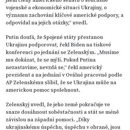
jsem členy amerického senátu o současné
vojenské a ekonomické situaci Ukrajiny, o
významu zachování klíčové americké podpory, a
odpovídal na jejich otázky,“ uvedl.
Putin doufá, že Spojené státy přestanou
Ukrajinu podporovat, řekl Biden na tiskové
konferenci po jednání se Zelenským. „Musíme
mu dokázat, že se mýlí. Pokud Putina
nezastavíme, nevzdá se,“ řekl americký
prezident a na jednání v Oválné pracovně podle
AP Zelenskému slíbil, že se Ukrajina může na
americkou pomoc spolehnout.
Zelenskyj uvedl, že jeho země pokračuje ve
snaze dosáhnout soběstačnosti a stát se méně
závislou na západní pomoci. „Díky
ukrajinskému úspěchu, úspěchu v obraně, jsou