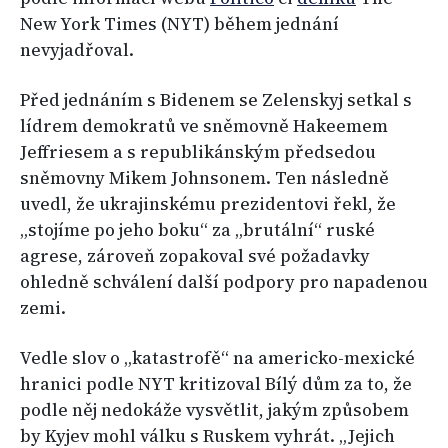
New York Times (NYT) během jednání
nevyjadřoval.
Před jednáním s Bidenem se Zelenskyj setkal s
lídrem demokratů ve sněmovně Hakeemem
Jeffriesem a s republikánským předsedou
sněmovny Mikem Johnsonem. Ten následně
uvedl, že ukrajinskému prezidentovi řekl, že
„stojíme po jeho boku“ za „brutální“ ruské
agrese, zároveň zopakoval své požadavky
ohledně schválení další podpory pro napadenou
zemi.
Vedle slov o „katastrofě“ na americko-mexické
hranici podle NYT kritizoval Bílý dům za to, že
podle něj nedokáže vysvětlit, jakým způsobem
by Kyjev mohl válku s Ruskem vyhrát. „Jejich