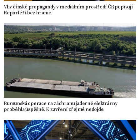
Vliv čínské propagandy v mediálním prostředí ČR popisují
Reportéři bez hranic
Rumunská operace na záchranu jaderné elektrárny
proběhla úspěšně. K zavření zřejmě nedojde