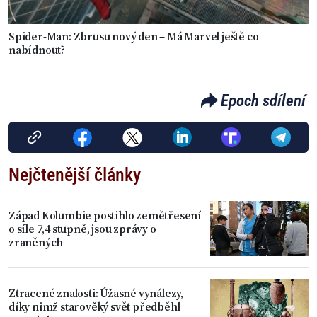
Spider-Man: Zbrusu nový den – Má Marvel ještě co
nabídnout?
Epoch sdílení
Nejčtenější články
Západ Kolumbie postihlo zemětřesení
o síle 7,4 stupně, jsou zprávy o
zraněných
Ztracené znalosti: Úžasné vynálezy,
díky nimž starověký svět předběhl