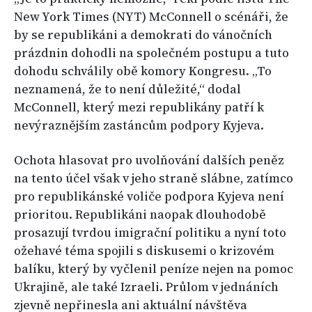
New York Times (NYT) McConnell o scénáři, že
by se republikáni a demokrati do vánočních
prázdnin dohodli na společném postupu a tuto
dohodu schválily obě komory Kongresu. „To
neznamená, že to není důležité,“ dodal
McConnell, který mezi republikány patří k
nevýraznějším zastáncům podpory Kyjeva.
Ochota hlasovat pro uvolňování dalších peněz
na tento účel však v jeho straně slábne, zatímco
pro republikánské voliče podpora Kyjeva není
prioritou. Republikáni naopak dlouhodobě
prosazují tvrdou imigrační politiku a nyní toto
ožehavé téma spojili s diskusemi o krizovém
balíku, který by vyčlenil peníze nejen na pomoc
Ukrajině, ale také Izraeli. Průlom v jednáních
zjevně nepřinesla ani aktuální návštěva