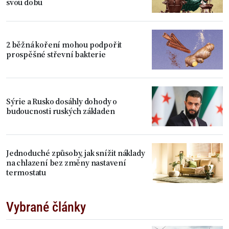
svou dobu
2 běžná koření mohou podpořit
prospěšné střevní bakterie
Sýrie a Rusko dosáhly dohody o
budoucnosti ruských základen
Jednoduché způsoby, jak snížit náklady
na chlazení bez změny nastavení
termostatu
Vybrané články