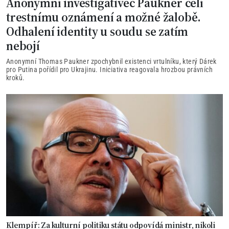
Anonymní investigativec Paukner čelí
trestnímu oznámení a možné žalobě.
Odhalení identity u soudu se zatím
nebojí
Anonymní Thomas Paukner zpochybnil existenci vrtulníku, který Dárek
pro Putina pořídil pro Ukrajinu. Iniciativa reagovala hrozbou právních
kroků.
Klempíř: Za kulturní politiku státu odpovídá ministr, nikoli