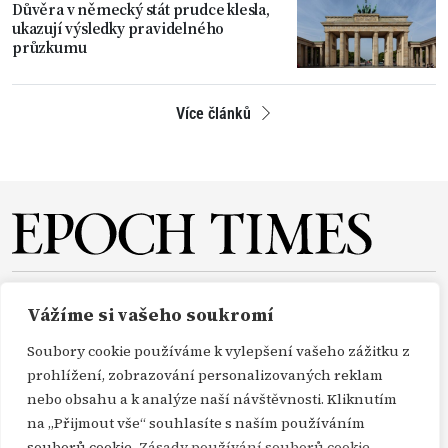
Důvěra v německý stát prudce klesla,
ukazují výsledky pravidelného
průzkumu
Více článků
O NÁS
REDAKCE
PŘEDPLATNÉ
PODPORA
Vážíme si vašeho soukromí
DARUJTE
KONTAKT
TISKOVÉ ZPRÁVY
GDPR
Soubory cookie používáme k vylepšení vašeho zážitku z
OBCHODNÍ PODMÍNKY
prohlížení, zobrazování personalizovaných reklam
nebo obsahu a k analýze naší návštěvnosti. Kliknutím
na „Přijmout vše“ souhlasíte s naším používáním
Copyright Epoch Times ČR © 2000-2026
souborů cookie.
Zásady používání souborů cookie