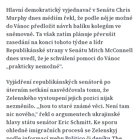
Hlavní demokratický vyjednavač v Senátu Chris
Murphy dnes médiím řekl, že podle něj je možné
do Vánoc předložit návrh balíku kolegům ve
sněmovně. Ta však zatím plánuje přerušit
zasedání na konci tohoto týdne a lídr
Republikánské strany v Senátu Mitch McConnell
dnes uvedl, že je schválení pomoci do Vánoc
„prakticky nemožné“.
Vyjádření republikánských senátorů po
úterním setkání nasvědčovala tomu, že
Zelenského vystoupení jejich pozici nijak
nezměnilo. „Jsou to staré známé věci. Není tam
nic nového,“ řekl o argumentech ukrajinské
hlavy státu senátor Eric Schmitt. Ke sporu
ohledně imigračních procesů se Zelenskyj
podle informací webu
Politico
či
deníku
The