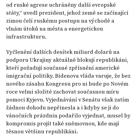
od ruské agrese uchráněny další evropské
státy,“ uvedl prezident, jehož země se začínající
zimou čelí ruskému postupu na východě a
vlnám útoků na města a energetickou
infrastrukturu.
Vyčlenění dalších desítek miliard dolarů na
podporu Ukrajiny aktuálně blokují republikáni,
kteří požadují současné zpřísnění americké
imigrační politiky. Bidenova vláda varuje, že bez
nového zásahu Kongresu pro ni bude po Novém
roce velmi složité zachovat současnou míru
pomoci Kyjevu. Vyjednávání v Senátu však zatím
žádnou dohodu nepřinesla a i kdyby se ji do
vánočních prázdnin podařilo vyjednat, musel by
kompromis projít také sněmovnou, kde mají
těsnou většinu republikáni.