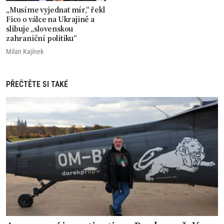
„Musíme vyjednat mír,“ řekl
Fico o válce na Ukrajině a
slibuje „slovenskou
zahraniční politiku“
Milan Kajínek
PŘEČTĚTE SI TAKÉ