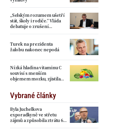
„Selským rozumem ušetří
stát, školy i rodiče.“ Vláda
debatuje o zrušení
devátých tříd, proti je Plaga
Turek na prezidenta
žalobu nakonec nepodá
Nízká hladina vitaminu C
souvisí s menším
objemem mozku, zjistila
studie
Vybrané články
Byla Juchelkova
exporadkyně ve střetu
zájmů a způsobila ztrátu 64
milionů? „Čistá
manipulace,“ ohradil se