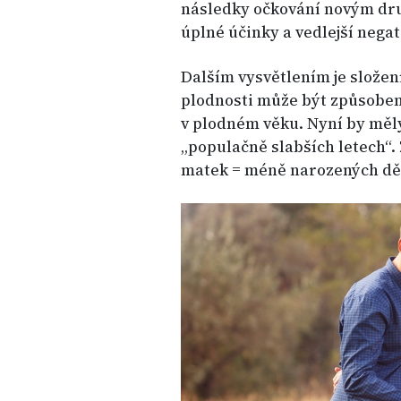
následky očkování novým dru
úplné účinky a vedlejší nega
Dalším vysvětlením je složen
plodnosti může být způsoben 
v plodném věku. Nyní by měly
„populačně slabších letech“.
matek = méně narozených dět