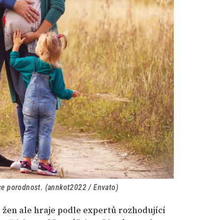
ce porodnost. (annkot2022 / Envato)
i žen ale hraje podle expertů rozhodující