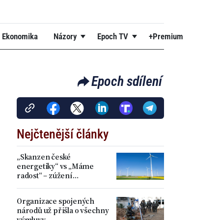
Ekonomika
Názory
Epoch TV
+Premium
Epoch sdílení
Nejčtenější články
„Skanzen české
energetiky“ vs „Máme
radost“ – zúžení
akceleračních zón přineslo
kritiku i spokojenost
Organizace spojených
národů už přišla o všechny
výmluvy