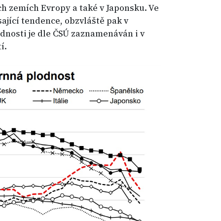
h zemích Evropy a také v Japonsku. Ve
sající tendence, obzvláště pak v
odnosti je dle ČSÚ zaznamenáván i v
í.