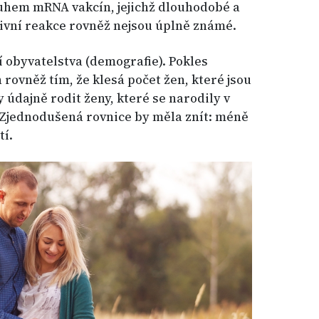
hem mRNA vakcín, jejichž dlouhodobé a
tivní reakce rovněž nejsou úplně známé.
í obyvatelstva (demografie). Pokles
rovněž tím, že klesá počet žen, které jsou
 údajně rodit ženy, které se narodily v
 Zjednodušená rovnice by měla znít: méně
í.