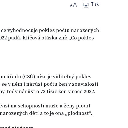
Tisk
ice vyhodnocuje pokles počtu narozených
022 padá. Klíčová otázka zní: „Co pokles
o úřadu (ČSÚ) níže je viditelný pokles
 se v něm i nárůst počtu žen v souvislostí
y, tedy nárůst o 72 tisíc žen v roce 2022.
ávisí na schopnosti muže a ženy plodit
 narozených dětí a to je ona „plodnost“.