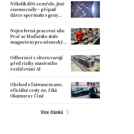
Několik dětí zemřelo, jiné
ministr
onemocněly – případ
dárce spermatu s geny
zvyšujícími riziko
nádorových onemocnění
Nejen levná pracovní síla:
Proč se Maďarsko stalo
magnetem pro německý
automobilový průmysl
Odborníci z oboru varují
před riziky masivního
rozšiřování AI
Obchod s Taiwanem ano,
oficiální cesty ne, říká
Okamura v Číně
Více článků