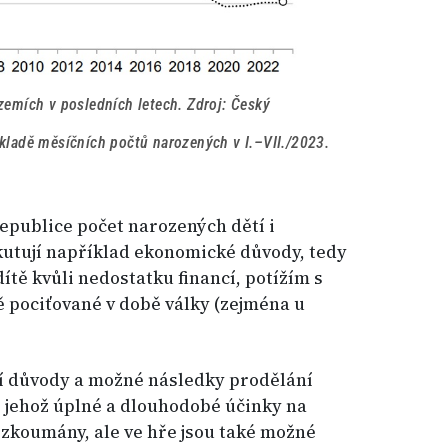
zemích v posledních letech. Zdroj: Český
kladě měsíčních počtů narozených v I.–VII./2023.
republice počet narozených dětí i
skutují například ekonomické důvody, tedy
ítě kvůli nedostatku financí, potížím s
ě pociťované v době války (zejména u
ní důvody a možné následky prodělání
 jehož úplné a dlouhodobé účinky na
ozkoumány, ale ve hře jsou také možné