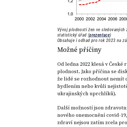
Vývoj plodnosti žen ve sledovaných 
statistický úřad (
prezentace
)
Obsahuje i odhad pro rok 2023 na zá
Možné příčiny
Od ledna 2022 klesá v České 
plodnost. Jako příčina se di
že lidé se rozhodnout nemít d
bydlením nebo kvůli nejistot
ukrajinských uprchlíků).
Další možností jsou zdravot
nového onemocnění covid-19,
zdraví nejsou zatím zcela pr