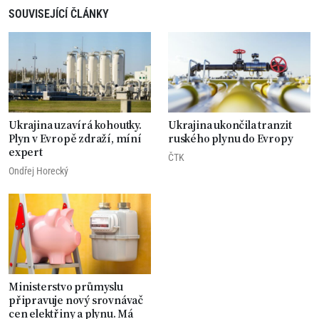
SOUVISEJÍCÍ ČLÁNKY
Ukrajina uzavírá kohoutky.
Ukrajina ukončila tranzit
Plyn v Evropě zdraží, míní
ruského plynu do Evropy
expert
ČTK
Ondřej Horecký
Ministerstvo průmyslu
připravuje nový srovnávač
cen elektřiny a plynu. Má