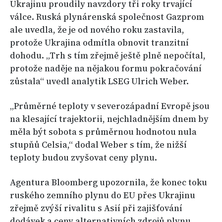
Ukrajinu proudily navzdory tři roky trvající
válce. Ruská plynárenská společnost Gazprom
ale uvedla, že je od nového roku zastavila,
protože Ukrajina odmítla obnovit tranzitní
dohodu. „Trh s tím zřejmě ještě plně nepočítal,
protože naděje na nějakou formu pokračování
zůstala“ uvedl analytik LSEG Ulrich Weber.
„Průměrné teploty v severozápadní Evropě jsou
na klesající trajektorii, nejchladnějším dnem by
měla být sobota s průměrnou hodnotou nula
stupňů Celsia,“ dodal Weber s tím, že nižší
teploty budou zvyšovat ceny plynu.
Agentura Bloomberg upozornila, že konec toku
ruského zemního plynu do EU přes Ukrajinu
zřejmě zvýší rivalitu s Asií při zajišťování
dodávek a ceny alternativních zdrojů plynu.