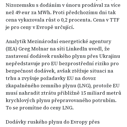
Nizozemsku s dodáním v únoru prodával za více
než 49 eur za MWh. Proti předchozímu dni tak
cena vykazovala růst o 0,2 procenta. Cena v TTF
je pro ceny v Evropě určující.
Analytik Mezinárodní energetické agentury
(IEA) Greg Molnar na síti LinkedIn uvedl, že
zastavení dodávek ruského plynu přes Ukrajinu
nepředstavuje pro EU bezprostřední riziko pro
bezpečnost dodávek, avšak ztěžuje situaci na
trhu a zvyšuje požadavky EU na dovoz
zkapalněného zemního plynu (LNG), protože EU
musí nahradit ztrátu přibližně 15 miliard metrů
krychlových plynu přepravovaného potrubím.
To se promítne do ceny LNG.
Dodávky ruského plynu do Evropy přes