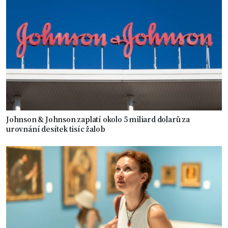
Johnson & Johnson zaplatí okolo 5 miliard dolarů za
urovnání desítek tisíc žalob