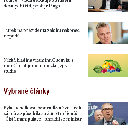
rodiče.“ Vláda debatuje o zrušení
devátých tříd, proti je Plaga
Turek na prezidenta žalobu nakonec
nepodá
Nízká hladina vitaminu C souvisí s
menším objemem mozku, zjistila
studie
Vybrané články
Byla Juchelkova exporadkyně ve střetu
zájmů a způsobila ztrátu 64 milionů?
„Čistá manipulace,“ ohradil se ministr