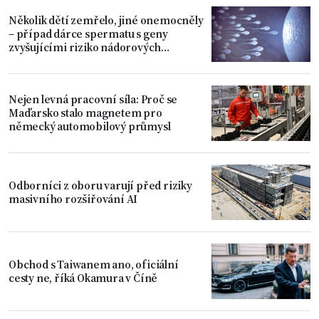
Několik dětí zemřelo, jiné onemocněly
– případ dárce spermatu s geny
zvyšujícími riziko nádorových
onemocnění
Nejen levná pracovní síla: Proč se
Maďarsko stalo magnetem pro
německý automobilový průmysl
Odborníci z oboru varují před riziky
masivního rozšiřování AI
Obchod s Taiwanem ano, oficiální
cesty ne, říká Okamura v Číně