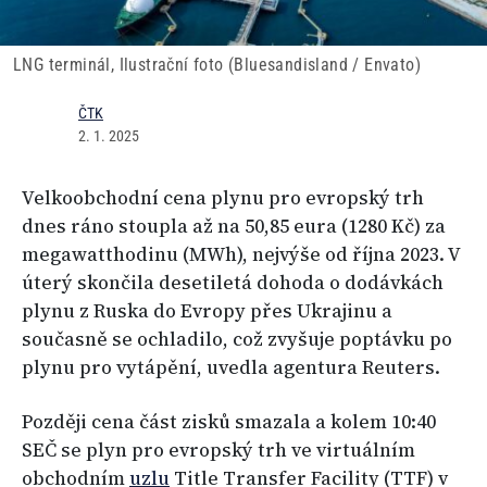
LNG terminál, Ilustrační foto (Bluesandisland / Envato)
ČTK
2. 1. 2025
Velkoobchodní cena plynu pro evropský trh
dnes ráno stoupla až na 50,85 eura (1280 Kč) za
megawatthodinu (MWh), nejvýše od října 2023. V
úterý skončila desetiletá dohoda o dodávkách
plynu z Ruska do Evropy přes Ukrajinu a
současně se ochladilo, což zvyšuje poptávku po
plynu pro vytápění, uvedla agentura Reuters.
Později cena část zisků smazala a kolem 10:40
SEČ se plyn pro evropský trh ve virtuálním
obchodním
uzlu
Title Transfer Facility (TTF) v