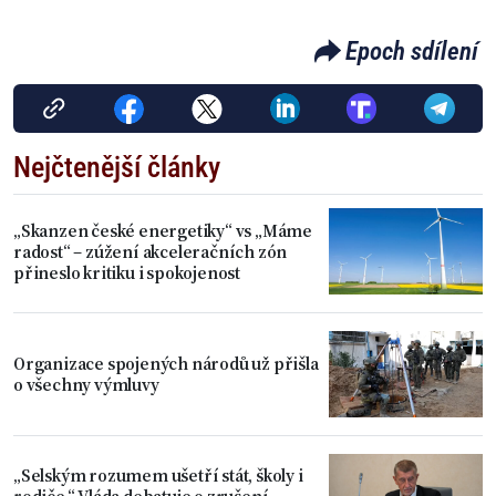
Epoch sdílení
Nejčtenější články
„Skanzen české energetiky“ vs „Máme
radost“ – zúžení akceleračních zón
přineslo kritiku i spokojenost
Organizace spojených národů už přišla
o všechny výmluvy
„Selským rozumem ušetří stát, školy i