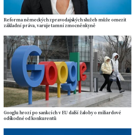
Reforma německých zpravodajských služeb může omezit
základní práva, varuje tamní zmocněnkyně
Googlu hrozí po sankcích v EU další žaloby o miliardové
odškodné od konkurentů