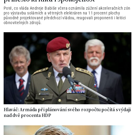
Poté, co vláda Andreje Babiše včera oznámila zúžení akceleračních zón
pro výstavbu solárních a větrných elektráren na 11 procent plochy
původně projektované předchozí vládou, reagovali proponenti i kritici
obnovitelných zdrojů.
Hlaváč: Armáda při plánování svého rozpočtu počítá s výdaji
nad dvě procenta HDP