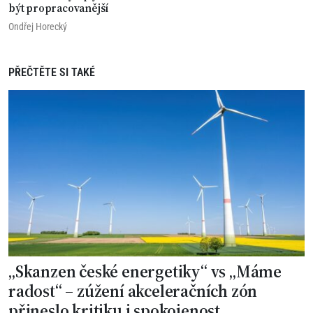
být propracovanější
Ondřej Horecký
PŘEČTĚTE SI TAKÉ
„Skanzen české energetiky“ vs „Máme
radost“ – zúžení akceleračních zón
přineslo kritiku i spokojenost