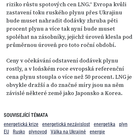
riziko růstu spotových cen LNG.“ Evropa kvůli
zastavení toku ruského plynu přes Ukrajinu
bude muset nahradit dodávky zhruba pěti
procent plynu a více tak nyní bude muset
spoléhat na zásobníky, jejichž úroveň klesla pod
průměrnou úroveň pro toto roční období.
Ceny v očekávání odstavení dodávek plynu
rostly, a v loňském roce evropská referenční
cena plynu stoupla o více než 50 procent. LNG je
obvykle dražší a do značné míry jsou na něm
závislé některé země jako Japonsko a Korea.
SOUVISEJÍCÍ TÉMATA
energetická krize
energetická nezávislost
energetika
plyn
EU
Rusko
plynovod
Válka na Ukrajině
energie