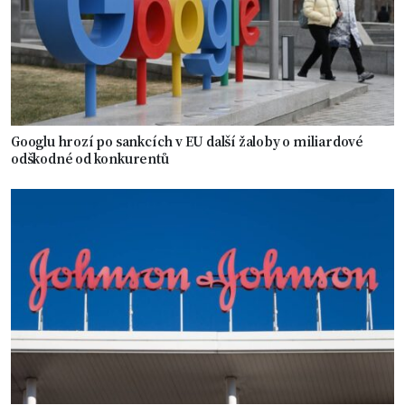
Googlu hrozí po sankcích v EU další žaloby o miliardové
odškodné od konkurentů