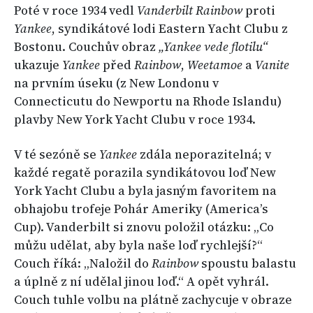
Poté v roce 1934 vedl
Vanderbilt Rainbow
proti
Yankee
, syndikátové lodi Eastern Yacht Clubu z
Bostonu. Couchův obraz
„Yankee vede flotilu“
ukazuje
Yankee
před
Rainbow
,
Weetamoe
a
Vanite
na prvním úseku (z New Londonu v
Connecticutu do Newportu na Rhode Islandu)
plavby New York Yacht Clubu v roce 1934.
V té sezóně se
Yankee
zdála neporazitelná; v
každé regatě porazila syndikátovou loď New
York Yacht Clubu a byla jasným favoritem na
obhajobu trofeje Pohár Ameriky (America’s
Cup). Vanderbilt si znovu položil otázku: „Co
můžu udělat, aby byla naše loď rychlejší?“
Couch říká: „Naložil do
Rainbow
spoustu balastu
a úplně z ní udělal jinou loď.“ A opět vyhrál.
Couch tuhle volbu na plátně zachycuje v obraze