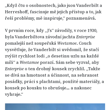
„Když čtu o osobnostech, jako jsou Vanderbilt a
Herreshoff, fascinuje mě jejich přístup a to, jak
řeší problémy, mě inspiruje,“ poznamenává.
V prvním roce, kdy „J’s“ závodily, v roce 1930,
byla Vanderbiltova závodní jachta
Enterprise
pomalejší než soupeřská
Weetamoe
. Couch
vysvětluje, že Vanderbilt si uvědomil, že stačí
zvýšit rychlost lodi „o desetinu uzlu na každé
míli“ a
Weetamoe
porazí. Sám sebe vyzval, aby
Enterprise
o ten drobný kousek zrychlil. „Takže
se dívá na hmotnost a účinnost, na sehranost
posádky, práci s plachtami, použité materiály, a
kousek po kousku to obrušuje… a nakonec
vyhraje.“