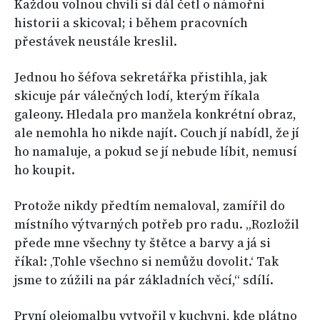
Každou volnou chvíli si dál četl o námořní
historii a skicoval; i během pracovních
přestávek neustále kreslil.
Jednou ho šéfova sekretářka přistihla, jak
skicuje pár válečných lodí, kterým říkala
galeony. Hledala pro manžela konkrétní obraz,
ale nemohla ho nikde najít. Couch jí nabídl, že jí
ho namaluje, a pokud se jí nebude líbit, nemusí
ho koupit.
Protože nikdy předtím nemaloval, zamířil do
místního výtvarných potřeb pro radu. „Rozložil
přede mne všechny ty štětce a barvy a já si
říkal: ‚Tohle všechno si nemůžu dovolit.‘ Tak
jsme to zúžili na pár základních věcí,“ sdílí.
První olejomalbu vytvořil v kuchyni, kde plátno