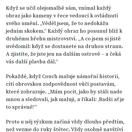
Když se učil olejomalbě sám, vnímal každý
obraz jako kameny v řece vedoucí k ovládnutí
svého umění. „Věděl jsem, že to nedokážu
jedním skokem.“ Každý obraz ho posunul blíž k
druhému břehu mistrovství. „A co jsem si jistě
uvědomil: když se dostanete na druhou stranu.
A zjistíte, že jste jen na dalším ostrově – a čeká
vás další plavba dál.“
Pokaždé, když Couch maluje námořní historii,
cítí obrovskou zodpovědnost vůči postavám,
které zobrazuje. „Mám pocit, jako by stáli nade
mnou a sledovali, jak maluji, a říkali: ‚Radši ať je
to správně!‘“
Proto u něj výzkum začíná vždy dlouho předtím,
než vezme do ruky štětec. Vždy osobně navštíví