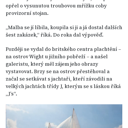
opřel o vysunutou troubovou mřížku coby
provizorní stojan.
„Malba se jí líbila, koupila si ji a já dostal dalších
šest zakázek,“ říká. Do roka dal výpověď.
Později se vydal do britského centra plachtění –
na ostrov Wight u jižního pobřeží – a našel
galeristu, který měl zájem jeho obrazy
vystavovat. Brzy se na ostrov přestěhoval a
začal se setkávat s jachtaři, kteří závodili na
velkých jachtách třídy J, kterým se s láskou říká
„J’s“.