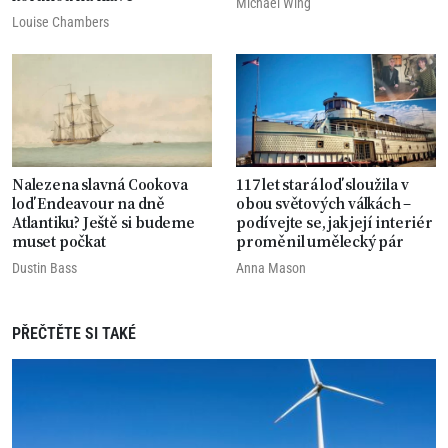
Michael Wing
Louise Chambers
Nalezena slavná Cookova
117 let stará loď sloužila v
loď Endeavour na dně
obou světových válkách –
Atlantiku? Ještě si budeme
podívejte se, jak její interiér
muset počkat
proměnil umělecký pár
Dustin Bass
Anna Mason
PŘEČTĚTE SI TAKÉ