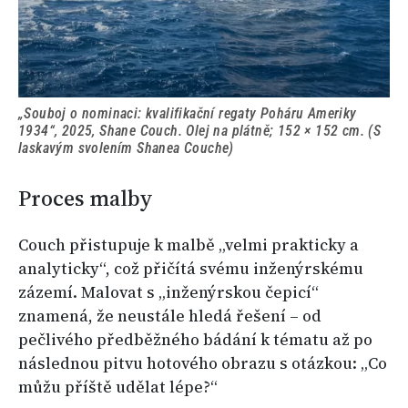
„Souboj o nominaci: kvalifikační regaty Poháru Ameriky
1934“, 2025, Shane Couch. Olej na plátně; 152 × 152 cm. (S
laskavým svolením Shanea Couche)
Proces malby
Couch přistupuje k malbě „velmi prakticky a
analyticky“, což přičítá svému inženýrskému
zázemí. Malovat s „inženýrskou čepicí“
znamená, že neustále hledá řešení – od
pečlivého předběžného bádání k tématu až po
následnou pitvu hotového obrazu s otázkou: „Co
můžu příště udělat lépe?“