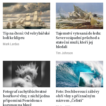
Tip na čtení: Od velrybářské
Tajemství vytesaná do ledu:
lodi ke klipru
Severozápadní průchod a
stateční muži, kteří jej
Mark Lardas
hledali
Tim Johnson
Fotograf zachytil úchvatné
Foto: Dechberoucí záběry
bouřkové vlny, z nichž jedna
obří vlny s příznačným
připomíná Poseidona s
názvem „Čelisti“
korunou na hlavě