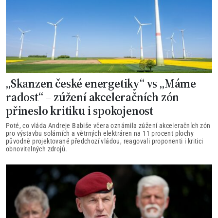
„Skanzen české energetiky“ vs „Máme
radost“ – zúžení akceleračních zón
přineslo kritiku i spokojenost
Poté, co vláda Andreje Babiše včera oznámila zúžení akceleračních zón
pro výstavbu solárních a větrných elektráren na 11 procent plochy
původně projektované předchozí vládou, reagovali proponenti i kritici
obnovitelných zdrojů.