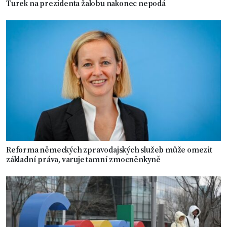
Turek na prezidenta žalobu nakonec nepodá
Reforma německých zpravodajských služeb může omezit
základní práva, varuje tamní zmocněnkyně