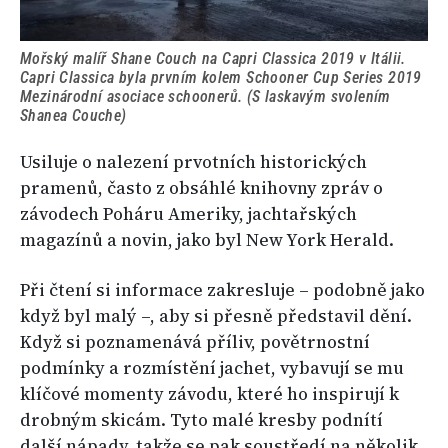
Mořský malíř Shane Couch na Capri Classica 2019 v Itálii.
Capri Classica byla prvním kolem Schooner Cup Series 2019
Mezinárodní asociace schoonerů. (S laskavým svolením
Shanea Couche)
Usiluje o nalezení prvotních historických
pramenů, často z obsáhlé knihovny zpráv o
závodech Poháru Ameriky, jachtařských
magazínů a novin, jako byl New York Herald.
Při čtení si informace zakresluje – podobně jako
když byl malý –, aby si přesně představil dění.
Když si poznamenává příliv, povětrnostní
podmínky a rozmístění jachet, vybavují se mu
klíčové momenty závodu, které ho inspirují k
drobným skicám. Tyto malé kresby podnítí
další nápady, takže se pak soustředí na několik