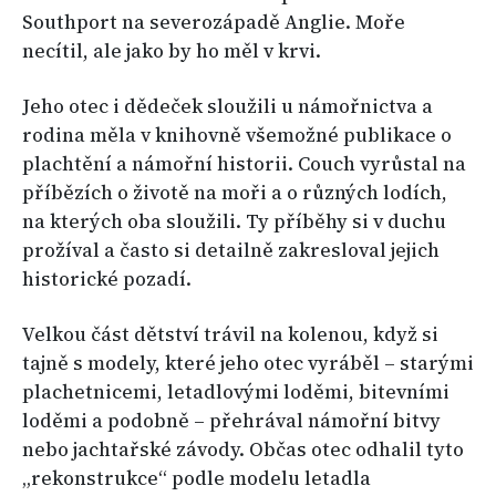
Southport na severozápadě Anglie. Moře
necítil, ale jako by ho měl v krvi.
Jeho otec i dědeček sloužili u námořnictva a
rodina měla v knihovně všemožné publikace o
plachtění a námořní historii. Couch vyrůstal na
příbězích o životě na moři a o různých lodích,
na kterých oba sloužili. Ty příběhy si v duchu
prožíval a často si detailně zakresloval jejich
historické pozadí.
Velkou část dětství trávil na kolenou, když si
tajně s modely, které jeho otec vyráběl – starými
plachetnicemi, letadlovými loděmi, bitevními
loděmi a podobně – přehrával námořní bitvy
nebo jachtařské závody. Občas otec odhalil tyto
„rekonstrukce“ podle modelu letadla