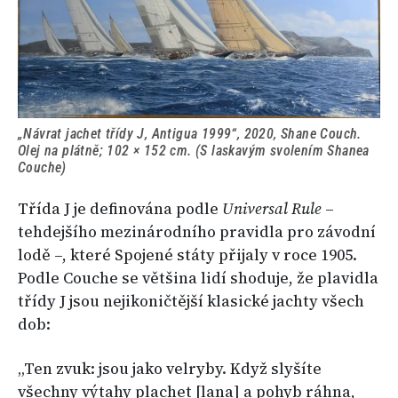
„Návrat jachet třídy J, Antigua 1999“, 2020, Shane Couch.
Olej na plátně; 102 × 152 cm. (S laskavým svolením Shanea
Couche)
Třída J je definována podle
Universal Rule
–
tehdejšího mezinárodního pravidla pro závodní
lodě –, které Spojené státy přijaly v roce 1905.
Podle Couche se většina lidí shoduje, že plavidla
třídy J jsou nejikoničtější klasické jachty všech
dob:
„Ten zvuk: jsou jako velryby. Když slyšíte
všechny výtahy plachet [lana] a pohyb ráhna,