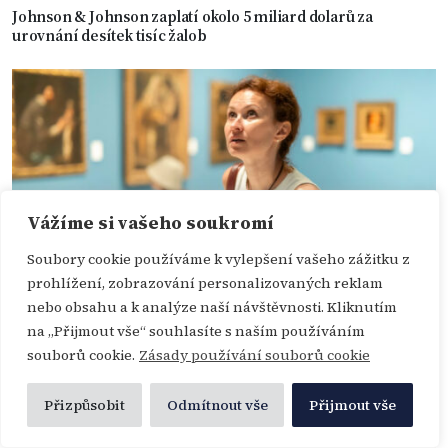
Johnson & Johnson zaplatí okolo 5 miliard dolarů za
urovnání desítek tisíc žalob
Vážíme si vašeho soukromí
Soubory cookie používáme k vylepšení vašeho zážitku z
prohlížení, zobrazování personalizovaných reklam
nebo obsahu a k analýze naší návštěvnosti. Kliknutím
Proč starověká medicína spojuje krásu a ušlechtilé umění se
na „Přijmout vše“ souhlasíte s naším používáním
zdravím
souborů cookie.
Zásady používání souborů cookie
Přizpůsobit
Odmítnout vše
Přijmout vše