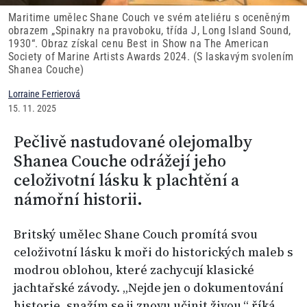
Maritime umělec Shane Couch ve svém ateliéru s oceněným
obrazem „Spinakry na pravoboku, třída J, Long Island Sound,
1930“. Obraz získal cenu Best in Show na The American
Society of Marine Artists Awards 2024. (S laskavým svolením
Shanea Couche)
Lorraine Ferrierová
15. 11. 2025
Pečlivě nastudované olejomalby
Shanea Couche odrážejí jeho
celoživotní lásku k plachtění a
námořní historii.
Britský umělec Shane Couch promítá svou
celoživotní lásku k moři do historických maleb s
modrou oblohou, které zachycují klasické
jachtařské závody. „Nejde jen o dokumentování
historie, snažím se ji znovu učinit živou,“ říká