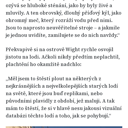
ozývá se hluboké sténání, jako by byly živé a
mluvily. A ten obrovský, dlouhý příďový kýl, jako
ohromný meč, který rozráží vodu před nimi.
Jsou to naprosto neuvěřitelné stroje – a jakmile
je jednou uvidíte, zamilujete se do nich navždy.“
Překvapivě si na ostrově Wight rychle osvojil
jistotu na lodi. Ačkoli nikdy předtím neplachtil,
plachtění ho okamžitě nadchlo:
„Měl jsem to štěstí plout na některých z
nejkrásnějších a nejvelkolepějších starých lodí
na světě, které jsou buď replikami, nebo
původními plavidly z období, jež maluji. A tak
mám to štěstí, že si v hlavě nesu jakousi vizuální
databázi těchto lodí a toho, jak se pohybují.“