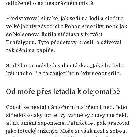
odloženého na nesprávném místě.
Představoval si také, jak sedí na lodi a sleduje
velké jachty závodící o Pohár Ameriky, nebo jak
se Nelsonova flotila střetává v bitvě u
Trafalgaru. Tyto představy kreslil a oživoval
tak dění na papíře.
Stále ho pronásledovala otázka: „Jaké by bylo
být u toho?“ A to zaujetí ho nikdy neopustilo.
Od moře přes letadla k olejomalbě
Couch se nestal námořním malířem hned. Jeho
středoškolský učitel výtvarné výchovy mu řekl,
ať na umění zapomene. Patnáct let pak pracoval
jako letecký inženýr. Moře si však nesl s sebou.