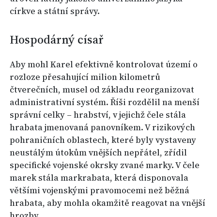
církve a státní správy.
Hospodárný císař
Aby mohl Karel efektivně kontrolovat území o
rozloze přesahující milion kilometrů
čtverečních, musel od základu reorganizovat
administrativní systém. Říši rozdělil na menší
správní celky – hrabství, v jejichž čele stála
hrabata jmenovaná panovníkem. V rizikových
pohraničních oblastech, které byly vystaveny
neustálým útokům vnějších nepřátel, zřídil
specifické vojenské okrsky zvané marky. V čele
marek stála markrabata, která disponovala
většími vojenskými pravomocemi než běžná
hrabata, aby mohla okamžitě reagovat na vnější
hrozby.