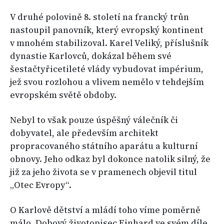
V druhé polovině 8. století na francký trůn
nastoupil panovník, který evropský kontinent
v mnohém stabilizoval. Karel Veliký, příslušník
dynastie Karlovců, dokázal během své
šestačtyřicetileté vlády vybudovat impérium,
jež svou rozlohou a vlivem nemělo v tehdejším
evropském světě obdoby.
Nebyl to však pouze úspěšný válečník či
dobyvatel, ale především architekt
propracovaného státního aparátu a kulturní
obnovy. Jeho odkaz byl dokonce natolik silný, že
již za jeho života se v pramenech objevil titul
„Otec Evropy“.
O Karlově dětství a mládí toho víme poměrně
málo. Dobový životopisec Einhard ve svém díle