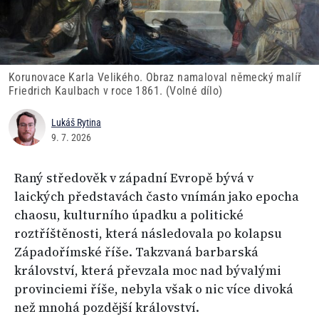
Korunovace Karla Velikého. Obraz namaloval německý malíř
Friedrich Kaulbach v roce 1861. (Volné dílo)
Lukáš Rytina
9. 7. 2026
Raný středověk v západní Evropě bývá v
laických představách často vnímán jako epocha
chaosu, kulturního úpadku a politické
roztříštěnosti, která následovala po kolapsu
Západořímské říše. Takzvaná barbarská
království, která převzala moc nad bývalými
provinciemi říše, nebyla však o nic více divoká
než mnohá pozdější království.