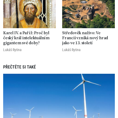
Karel IV. a Paříž: Proč byl
Středověk naživo: Ve
český král intelektuálním
Francii vzniká nový hrad
gigantem své doby?
jako ve 13. století
Lukáš Rytina
Lukáš Rytina
PŘEČTĚTE SI TAKÉ