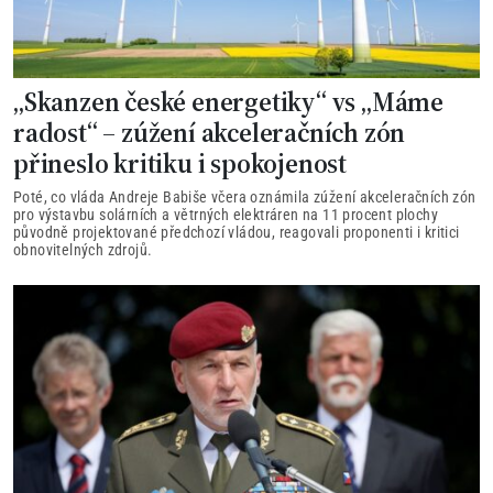
„Skanzen české energetiky“ vs „Máme
radost“ – zúžení akceleračních zón
přineslo kritiku i spokojenost
Poté, co vláda Andreje Babiše včera oznámila zúžení akceleračních zón
pro výstavbu solárních a větrných elektráren na 11 procent plochy
původně projektované předchozí vládou, reagovali proponenti i kritici
obnovitelných zdrojů.