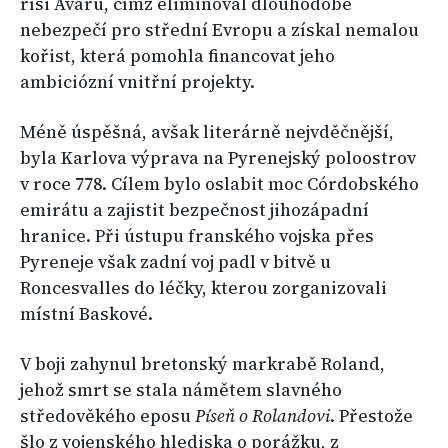
říši Avarů, čímž eliminoval dlouhodobé
nebezpečí pro střední Evropu a získal nemalou
kořist, která pomohla financovat jeho
ambiciózní vnitřní projekty.
Méně úspěšná, avšak literárně nejvděčnější,
byla Karlova výprava na Pyrenejský poloostrov
v roce 778. Cílem bylo oslabit moc Córdobského
emirátu a zajistit bezpečnost jihozápadní
hranice. Při ústupu franského vojska přes
Pyreneje však zadní voj padl v bitvě u
Roncesvalles do léčky, kterou zorganizovali
místní Baskové.
V boji zahynul bretonský markrabě Roland,
jehož smrt se stala námětem slavného
středověkého eposu
Píseň o Rolandovi
. Přestože
šlo z vojenského hlediska o porážku, z