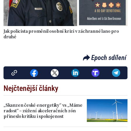
Jak policista proměnil osobní krizi v záchranné lano pro
druhé
Epoch sdílení
Nejčtenější články
„Skanzen české energetiky“ vs „Máme
radost“ – zúžení akceleračních zón
přineslo kritiku i spokojenost