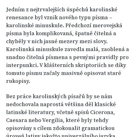
Jedním z nejtrvalejších úspěchů karolinské
renesance byl vznik nového typu písma –
karolinské minuskule. Předchozí merovejská
písma byla komplikovaná, špatně čitelná a
chyběly v nich jasné mezery mezi slovy.
Karolinská minuskule zavedla malá, zaoblená a
snadno čitelná písmena s pevnými pravidly pro
interpunkci. V klášterních skriptoriích se díky
tomuto písmu začaly masivně opisovat staré
rukopisy.
Bez práce karolinských písařů by se nám
nedochovala naprostá většina děl klasické
latinské literatury, včetně spisů Cicerona,
Caesara nebo Vergilia, které byly tehdy
opisovány s cílem zdokonalit gramatickou
úroveň latiny jakožto univerzálního jazyka