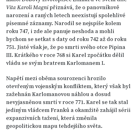
Vita Karoli Magni
přiznává, že o panovníkově
narození a raných letech neexistují spolehlivé
písemné záznamy. Narodil se nejspíše kolem
roku 747, i zde ale panuje neshoda a mohli
bychom se setkat s daty od roku 742 až do roku
751. Jisté však je, že po smrti svého otce Pipina
III. Krátkého v roce 768 si Karel zpočátku dělil
vládu se svým bratrem Karlomanem I.
Napětí mezi oběma sourozenci hrozilo
otevřeným vojenským konfliktem, který však byl
zažehnán Karlomanovou náhlou a dosud
nevyjasněnou smrtí v roce 771. Karel se tak stal
jediným vládcem Franků a okamžitě zahájil sérii
expanzivních tažení, která změnila
geopolitickou mapu tehdejšího světa.