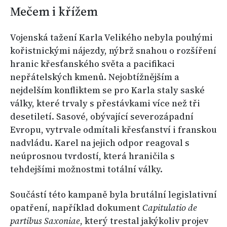
Mečem i křížem
Vojenská tažení Karla Velikého nebyla pouhými
kořistnickými nájezdy, nýbrž snahou o rozšíření
hranic křesťanského světa a pacifikaci
nepřátelských kmenů. Nejobtížnějším a
nejdelším konfliktem se pro Karla staly saské
války, které trvaly s přestávkami více než tři
desetiletí. Sasové, obývající severozápadní
Evropu, vytrvale odmítali křesťanství i franskou
nadvládu. Karel na jejich odpor reagoval s
neúprosnou tvrdostí, která hraničila s
tehdejšími možnostmi totální války.
Součástí této kampaně byla brutální legislativní
opatření, například dokument
Capitulatio de
partibus Saxoniae
, který trestal jakýkoliv projev