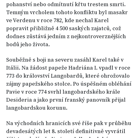
pohanství nebo odmítnutí křtu trestem smrti.
Temným vrcholem tohoto konfliktu byl masakr
ve Verdenu v roce 782, kde nechal Karel
popravit přibližně 4 500 saských zajatců, což
dodnes zůstává jedním z nejkontroverznějších
bodů jeho života.
Souběžně s boji na severu zasáhl Karel také v
Itálii. Na žádost papeže Hadriána I. vpadl v roce
773 do království Langobardů, které ohrožovalo
zájmy papežského stolce. Po úspěšném obléhání
Pavie v roce 774 svrhl langobardského krále
Desideria a jako první franský panovník přijal
langobardskou korunu.
Na východních hranicích své říše pak v průběhu
devadesátých let 8. století definitivně vyvrátil