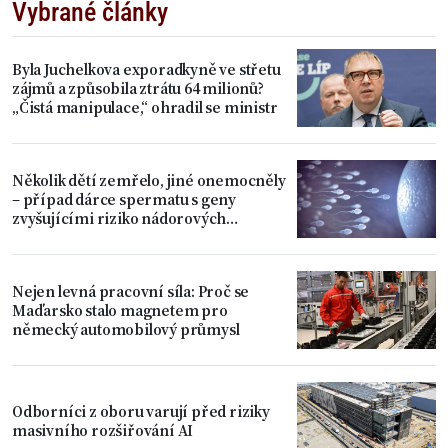
Vybrané články
Byla Juchelkova exporadkyně ve střetu
zájmů a způsobila ztrátu 64 milionů?
„Čistá manipulace,“ ohradil se ministr
Několik dětí zemřelo, jiné onemocněly
– případ dárce spermatu s geny
zvyšujícími riziko nádorových
onemocnění
Nejen levná pracovní síla: Proč se
Maďarsko stalo magnetem pro
německý automobilový průmysl
Odborníci z oboru varují před riziky
masivního rozšiřování AI