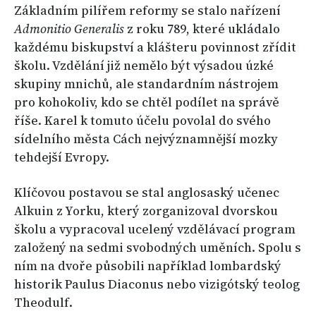
Základním pilířem reformy se stalo nařízení
Admonitio Generalis
z roku 789, které ukládalo
každému biskupství a klášteru povinnost zřídit
školu. Vzdělání již nemělo být výsadou úzké
skupiny mnichů, ale standardním nástrojem
pro kohokoliv, kdo se chtěl podílet na správě
říše. Karel k tomuto účelu povolal do svého
sídelního města Cách nejvýznamnější mozky
tehdejší Evropy.
Klíčovou postavou se stal anglosaský učenec
Alkuin z Yorku, který zorganizoval dvorskou
školu a vypracoval ucelený vzdělávací program
založený na sedmi svobodných uměních. Spolu s
ním na dvoře působili například lombardský
historik Paulus Diaconus nebo vizigótský teolog
Theodulf.