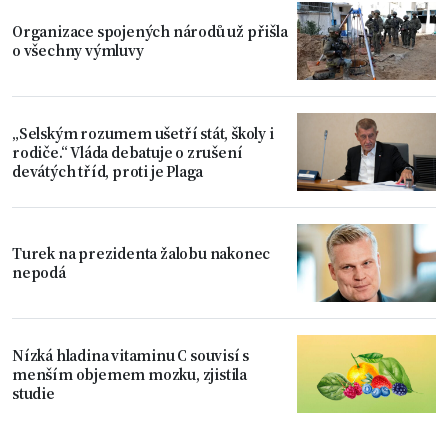
Organizace spojených národů už přišla
o všechny výmluvy
„Selským rozumem ušetří stát, školy i
rodiče.“ Vláda debatuje o zrušení
devátých tříd, proti je Plaga
Turek na prezidenta žalobu nakonec
nepodá
Nízká hladina vitaminu C souvisí s
menším objemem mozku, zjistila
studie