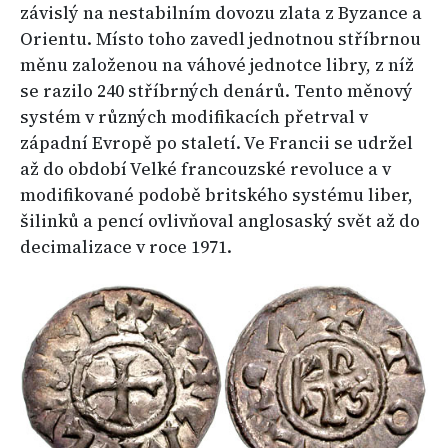
závislý na nestabilním dovozu zlata z Byzance a
Orientu. Místo toho zavedl jednotnou stříbrnou
měnu založenou na váhové jednotce libry, z níž
se razilo 240 stříbrných denárů. Tento měnový
systém v různých modifikacích přetrval v
západní Evropě po staletí. Ve Francii se udržel
až do období Velké francouzské revoluce a v
modifikované podobě britského systému liber,
šilinků a pencí ovlivňoval anglosaský svět až do
decimalizace v roce 1971.