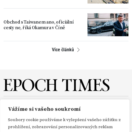
Obchod s Taiwanem ano, oficiální
cesty ne, říká Okamura v Číně
Více článků
O NÁS
REDAKCE
PŘEDPLATNÉ
PODPORA
Vážíme si vašeho soukromí
DARUJTE
KONTAKT
TISKOVÉ ZPRÁVY
GDPR
Soubory cookie používáme k vylepšení vašeho zážitku z
OBCHODNÍ PODMÍNKY
prohlížení, zobrazování personalizovaných reklam