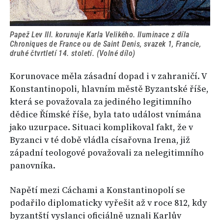
Papež Lev III. korunuje Karla Velikého. Iluminace z díla
Chroniques de France ou de Saint Denis, svazek 1, Francie,
druhé čtvrtletí 14. století. (Volné dílo)
Korunovace měla zásadní dopad i v zahraničí. V
Konstantinopoli, hlavním městě Byzantské říše,
která se považovala za jediného legitimního
dědice Římské říše, byla tato událost vnímána
jako uzurpace. Situaci komplikoval fakt, že v
Byzanci v té době vládla císařovna Irena, již
západní teologové považovali za nelegitimního
panovníka.
Napětí mezi Cáchami a Konstantinopolí se
podařilo diplomaticky vyřešit až v roce 812, kdy
byzantští vyslanci oficiálně uznali Karlův