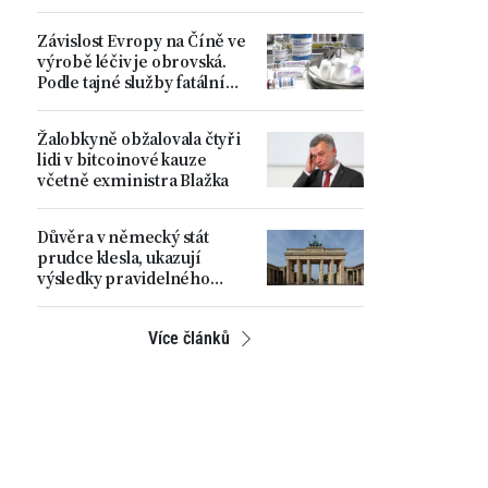
spravedlnosti do vlastních
rukou
Závislost Evropy na Číně ve
výrobě léčiv je obrovská.
Podle tajné služby fatální
strategická chyba
Žalobkyně obžalovala čtyři
lidi v bitcoinové kauze
včetně exministra Blažka
Důvěra v německý stát
prudce klesla, ukazují
výsledky pravidelného
průzkumu
Více článků