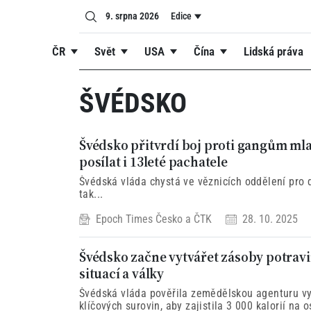
9. srpna 2026
Edice
ČR
Svět
USA
Čína
Lidská práva
ŠVÉDSKO
Švédsko přitvrdí boj proti gangům mla
posílat i 13leté pachatele
Švédská vláda chystá ve věznicích oddělení pro d
tak...
Epoch Times Česko
a
ČTK
28. 10. 2025
Švédsko začne vytvářet zásoby potra
situací a války
Švédská vláda pověřila zemědělskou agenturu vy
klíčových surovin, aby zajistila 3 000 kalorií na