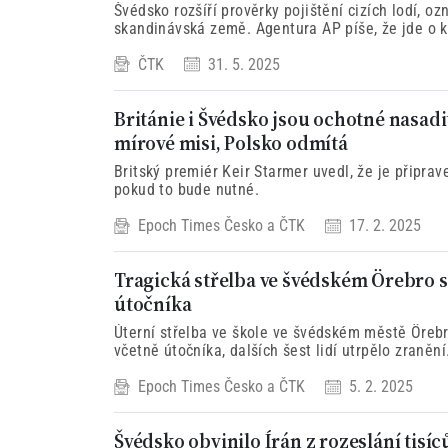
Švédsko rozšíří prověrky pojištění cizích lodí, o
skandinávská země. Agentura AP píše, že jde o kr
takzvané ruské stínové flotily.
ČTK
31. 5. 2025
Británie i Švédsko jsou ochotné nasadi
mírové misi, Polsko odmítá
Britský premiér Keir Starmer uvedl, že je připrave
pokud to bude nutné.
Epoch Times Česko
a
ČTK
17. 2. 2025
Tragická střelba ve švédském Örebro si
útočníka
Úterní střelba ve škole ve švédském městě Öreb
včetně útočníka, dalších šest lidí utrpělo zranění
Aftonbladet sdělila, že střelec zřejmě obrátil zbr
Epoch Times Česko
a
ČTK
5. 2. 2025
Švédsko obvinilo Írán z rozeslání tisí