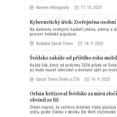
Opatření reaguje na rostoucí napětí v Evropě a h
Naveen Athrappully
17. 10. 2025
Ruska.
Kybernetický útok: Zveřejněna osobní 
Na darknetu zveřejnili hackeři jména, adresy a d
procent švédské populace.
Redakce Epoch Times
18. 9. 2025
Švédsko zakáže od příštího roku mobil
Každý žák, který od podzimu 2026 přijde ve Švéd
jej bude muset odevzdat a dostane zpět po vyuč
Epoch Times Česko
a
ČTK
16. 9. 2025
Orbán kritizoval Švédsko za míru zloč
obvinil ze lží
Orbán napsal, že zatímco švédská vláda poučuje
státu, podle článku v deníku Die Welt zločinecké 
vrahy.