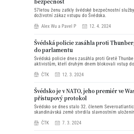
bezpečnost
57letou ženu zatkly švédské bezpečnostní služby
doživotní zákaz vstupu do Švédska.
Alex Wu
a
Pavel P
12. 4. 2024
Švédská policie zasáhla proti Thunber
do parlamentu
Švédská policie dnes zasáhla proti Gretě Thunb
aktivistům, kteří druhým dnem blokovali vstup 
ČTK
12. 3. 2024
Švédsko je v NATO, jeho premiér ve Wa
přístupový protokol
Švédsko se dnes stalo 32. členem Severoatlantic
skandinávská země stvrdila slavnostním uložení
úschovy amerického ministerstva zahraničí.
ČTK
7. 3. 2024