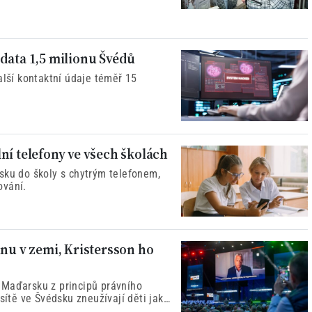
rozby hybridní války ze strany
data 1,5 milionu Švédů
alší kontaktní údaje téměř 15
ní telefony ve všech školách
sku do školy s chytrým telefonem,
ování.
inu v zemi, Kristersson ho
 Maďarsku z principů právního
sítě ve Švédsku zneužívají děti jako