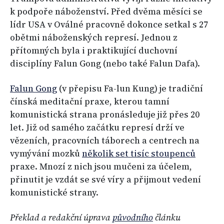
k podpoře náboženství. Před dvěma měsíci se
lídr USA v Oválné pracovně dokonce setkal s 27
obětmi náboženských represí. Jednou z
přítomných byla i praktikující duchovní
disciplíny Falun Gong (nebo také Falun Dafa).
Falun Gong
(v přepisu Fa-lun Kung) je tradiční
čínská meditační praxe, kterou tamní
komunistická strana pronásleduje již přes 20
let. Již od samého začátku represí drží ve
vězeních, pracovních táborech a centrech na
vymývání mozků
několik set tisíc stoupenců
praxe. Mnozí z nich jsou mučeni za účelem,
přinutit je vzdát se své víry a přijmout vedení
komunistické strany.
Překlad a redakční úprava
původního
článku