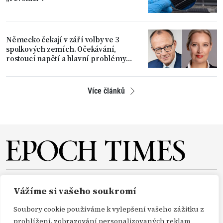
Německo čekají v září volby ve 3
spolkových zemích. Očekávání,
rostoucí napětí a hlavní problémy
země
Více článků
O NÁS
REDAKCE
PŘEDPLATNÉ
PODPORA
Vážíme si vašeho soukromí
DARUJTE
KONTAKT
TISKOVÉ ZPRÁVY
GDPR
Soubory cookie používáme k vylepšení vašeho zážitku z
OBCHODNÍ PODMÍNKY
prohlížení, zobrazování personalizovaných reklam