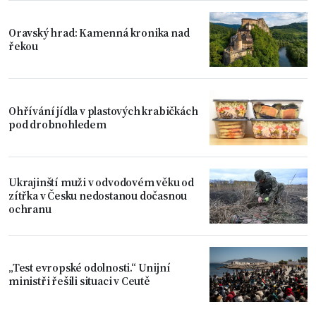
Oravský hrad: Kamenná kronika nad
řekou
Ohřívání jídla v plastových krabičkách
pod drobnohledem
Ukrajinští muži v odvodovém věku od
zítřka v Česku nedostanou dočasnou
ochranu
„Test evropské odolnosti.“ Unijní
ministři řešili situaci v Ceutě