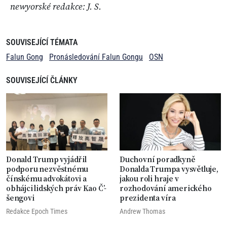
newyorské redakce: J. S.
SOUVISEJÍCÍ TÉMATA
Falun Gong
Pronásledování Falun Gongu
OSN
SOUVISEJÍCÍ ČLÁNKY
Donald Trump vyjádřil
Duchovní poradkyně
podporu nezvěstnému
Donalda Trumpa vysvětluje,
čínskému advokátovi a
jakou roli hraje v
obhájci lidských práv Kao Č’-
rozhodování amerického
šengovi
prezidenta víra
Redakce Epoch Times
Andrew Thomas