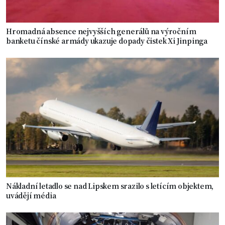
Hromadná absence nejvyšších generálů na výročním
banketu čínské armády ukazuje dopady čistek Xi Jinpinga
Nákladní letadlo se nad Lipskem srazilo s letícím objektem,
uvádějí média