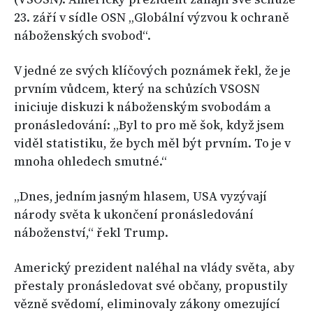
23. září v sídle OSN „Globální výzvou k ochraně
náboženských svobod“.
V jedné ze svých klíčových poznámek řekl, že je
prvním vůdcem, který na schůzích VSOSN
iniciuje diskuzi k náboženským svobodám a
pronásledování: „Byl to pro mě šok, když jsem
viděl statistiku, že bych měl být prvním. To je v
mnoha ohledech smutné.“
„Dnes, jedním jasným hlasem, USA vyzývají
národy světa k ukončení pronásledování
náboženství,“ řekl Trump.
Americký prezident naléhal na vlády světa, aby
přestaly pronásledovat své občany, propustily
vězně svědomí, eliminovaly zákony omezující