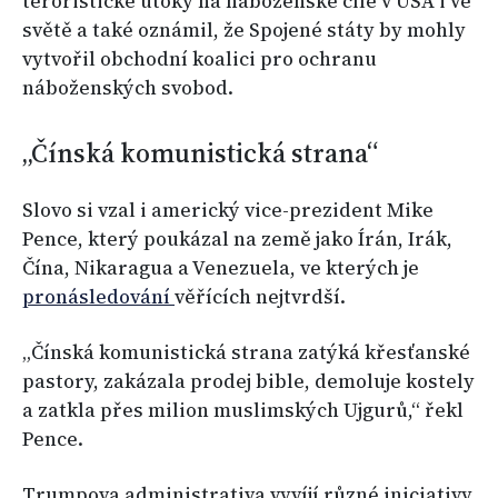
teroristické útoky na náboženské cíle v USA i ve
světě a také oznámil, že Spojené státy by mohly
vytvořil obchodní koalici pro ochranu
náboženských svobod.
„Čínská komunistická strana“
Slovo si vzal i americký vice-prezident Mike
Pence, který poukázal na země jako Írán, Irák,
Čína, Nikaragua a Venezuela, ve kterých je
pronásledování
věřících nejtvrdší.
„Čínská komunistická strana zatýká křesťanské
pastory, zakázala prodej bible, demoluje kostely
a zatkla přes milion muslimských Ujgurů,“ řekl
Pence.
Trumpova administrativa vyvíjí různé iniciativy