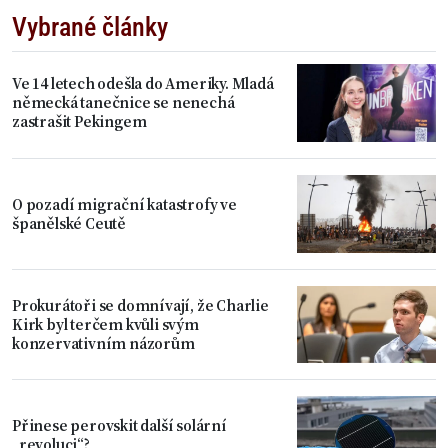
Vybrané články
Ve 14 letech odešla do Ameriky. Mladá
německá tanečnice se nenechá
zastrašit Pekingem
O pozadí migrační katastrofy ve
španělské Ceutě
Prokurátoři se domnívají, že Charlie
Kirk byl terčem kvůli svým
konzervativním názorům
Přinese perovskit další solární
„revoluci“?