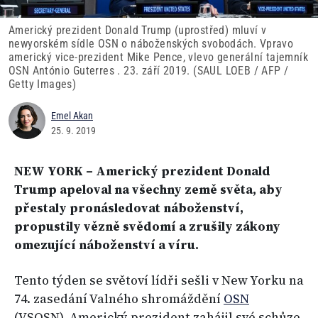
Americký prezident Donald Trump (uprostřed) mluví v
newyorském sídle OSN o náboženských svobodách. Vpravo
americký vice-prezident Mike Pence, vlevo generální tajemník
OSN António Guterres . 23. září 2019. (SAUL LOEB / AFP /
Getty Images)
Emel Akan
25. 9. 2019
NEW YORK – Americký prezident Donald
Trump apeloval na všechny země světa, aby
přestaly pronásledovat náboženství,
propustily vězně svědomí a zrušily zákony
omezující náboženství a víru.
Tento týden se světoví lídři sešli v New Yorku na
74. zasedání Valného shromáždění
OSN
(VSOSN). Americký prezident zahájil své schůze