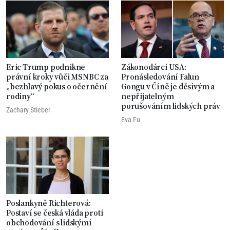
Eric Trump podnikne
Zákonodárci USA:
právní kroky vůči MSNBC za
Pronásledování Falun
„bezhlavý pokus o očernění
Gongu v Číně je děsivým a
rodiny“
nepřijatelným
porušováním lidských práv
Zachary Stieber
Eva Fu
Poslankyně Richterová:
Postaví se česká vláda proti
obchodování s lidskými