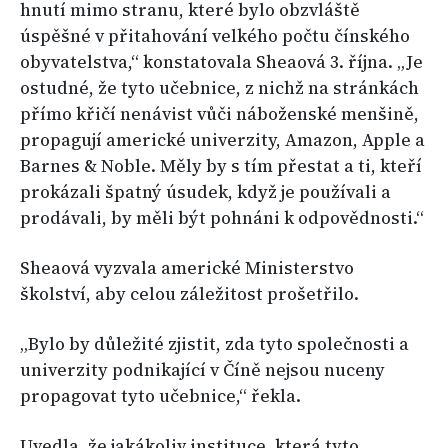
hnutí mimo stranu, které bylo obzvláště
úspěšné v přitahování velkého počtu čínského
obyvatelstva,“ konstatovala Sheaová 3. října. „Je
ostudné, že tyto učebnice, z nichž na stránkách
přímo křičí nenávist vůči náboženské menšině,
propagují americké univerzity, Amazon, Apple a
Barnes & Noble. Měly by s tím přestat a ti, kteří
prokázali špatný úsudek, když je používali a
prodávali, by měli být pohnáni k odpovědnosti.“
Sheaová vyzvala americké Ministerstvo
školství, aby celou záležitost prošetřilo.
„Bylo by důležité zjistit, zda tyto společnosti a
univerzity podnikající v Číně nejsou nuceny
propagovat tyto učebnice,“ řekla.
Uvedla, že jakákoliv instituce, která tyto