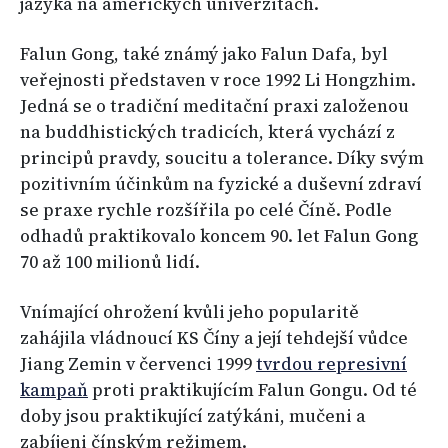
jazyka na amerických univerzitách.
Falun Gong, také známý jako Falun Dafa, byl
veřejnosti představen v roce 1992 Li Hongzhim.
Jedná se o tradiční meditační praxi založenou
na buddhistických tradicích, která vychází z
principů pravdy, soucitu a tolerance. Díky svým
pozitivním účinkům na fyzické a duševní zdraví
se praxe rychle rozšířila po celé Číně. Podle
odhadů praktikovalo koncem 90. let Falun Gong
70 až 100 milionů lidí.
Vnímající ohrožení kvůli jeho popularitě
zahájila vládnoucí KS Číny a její tehdejší vůdce
Jiang Zemin v červenci 1999
tvrdou represivní
kampaň
proti praktikujícím Falun Gongu. Od té
doby jsou praktikující zatýkáni, mučeni a
zabíjeni čínským režimem.