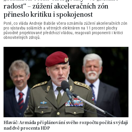
radost“ – zúžení akceleračních zón
přineslo kritiku i spokojenost
Poté, co vláda Andreje Babiše včera oznámila zúžení akceleračních zón
pro výstavbu solárních a větrných elektráren na 11 procent plochy
původně projektované předchozí vládou, reagovali proponenti i kritici
obnovitelných zdrojů.
Hlaváč: Armáda při plánování svého rozpočtu počítá s výdaji
nad dvě procenta HDP