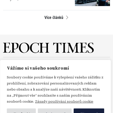
Více článků
O NÁS
REDAKCE
PŘEDPLATNÉ
PODPORA
Vážíme si vašeho soukromí
DARUJTE
KONTAKT
TISKOVÉ ZPRÁVY
GDPR
Soubory cookie používáme k vylepšení vašeho zážitku z
OBCHODNÍ PODMÍNKY
prohlížení, zobrazování personalizovaných reklam
nebo obsahu a k analýze naší návštěvnosti. Kliknutím
na „Přijmout vše“ souhlasíte s naším používáním
Copyright Epoch Times ČR © 2000-2026
souborů cookie.
Zásady používání souborů cookie
Všechna práva vyhrazena. Publikování nebo další šíření zpráv a fotografií ze zdrojů
Profimedia, Getty Images a Envato je bez předchozího písemného souhlasu těchto